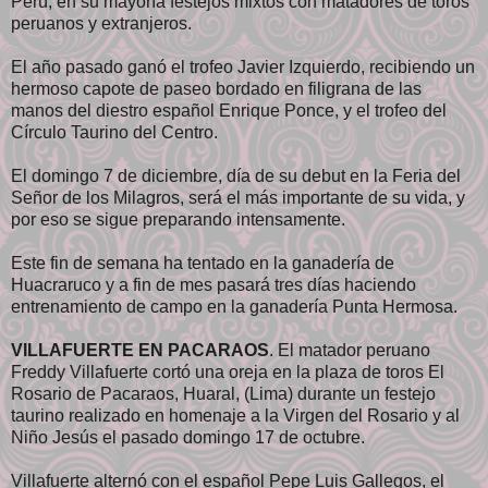
Perú, en su mayoría festejos mixtos con matadores de toros
peruanos y extranjeros.
El año pasado ganó el trofeo Javier Izquierdo, recibiendo un
hermoso capote de paseo bordado en filigrana de las
manos del diestro español Enrique Ponce, y el trofeo del
Círculo Taurino del Centro.
El domingo 7 de diciembre, día de su debut en la Feria del
Señor de los Milagros, será el más importante de su vida, y
por eso se sigue preparando intensamente.
Este fin de semana ha tentado en la ganadería de
Huacraruco y a fin de mes pasará tres días haciendo
entrenamiento de campo en la ganadería Punta Hermosa.
VILLAFUERTE EN PACARAOS
. El matador peruano
Freddy Villafuerte cortó una oreja en la plaza de toros El
Rosario de Pacaraos, Huaral, (Lima) durante un festejo
taurino realizado en homenaje a la Virgen del Rosario y al
Niño Jesús el pasado domingo 17 de octubre.
Villafuerte alternó con el español Pepe Luis Gallegos, el