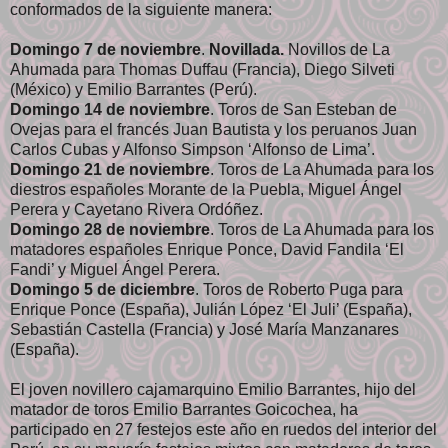
conformados de la siguiente manera:
Domingo 7 de noviembre
.
Novillada.
Novillos de La
Ahumada para Thomas Duffau (Francia), Diego Silveti
(México) y Emilio Barrantes (Perú).
Domingo 14 de noviembre
. Toros de San Esteban de
Ovejas para el francés Juan Bautista y los peruanos Juan
Carlos Cubas y Alfonso Simpson ‘Alfonso de Lima’.
Domingo 21 de noviembre
. Toros de La Ahumada para los
diestros españoles Morante de la Puebla, Miguel Ángel
Perera y Cayetano Rivera Ordóñez.
Domingo 28 de noviembre
. Toros de La Ahumada para los
matadores españoles Enrique Ponce, David Fandila ‘El
Fandi’ y Miguel Ángel Perera.
Domingo 5 de diciembre
. Toros de Roberto Puga para
Enrique Ponce (España), Julián López ‘El Juli’ (España),
Sebastián Castella (Francia) y José María Manzanares
(España).
El joven novillero cajamarquino Emilio Barrantes, hijo del
matador de toros Emilio Barrantes Goicochea, ha
participado en 27 festejos este año en ruedos del interior del