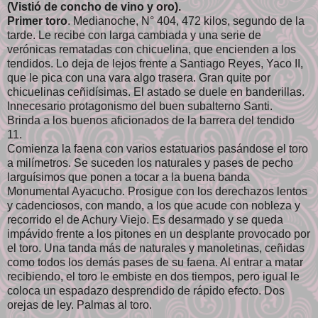
(Vistió de concho de vino y oro).
Primer toro
. Medianoche, N° 404, 472 kilos, segundo de la
tarde. Le recibe con larga cambiada y una serie de
verónicas rematadas con chicuelina, que encienden a los
tendidos. Lo deja de lejos frente a Santiago Reyes, Yaco II,
que le pica con una vara algo trasera. Gran quite por
chicuelinas ceñidísimas. El astado se duele en banderillas.
Innecesario protagonismo del buen subalterno Santi.
Brinda a los buenos aficionados de la barrera del tendido
11.
Comienza la faena con varios estatuarios pasándose el toro
a milímetros. Se suceden los naturales y pases de pecho
larguísimos que ponen a tocar a la buena banda
Monumental Ayacucho. Prosigue con los derechazos lentos
y cadenciosos, con mando, a los que acude con nobleza y
recorrido el de Achury Viejo. Es desarmado y se queda
impávido frente a los pitones en un desplante provocado por
el toro. Una tanda más de naturales y manoletinas, ceñidas
como todos los demás pases de su faena. Al entrar a matar
recibiendo, el toro le embiste en dos tiempos, pero igual le
coloca un espadazo desprendido de rápido efecto. Dos
orejas de ley. Palmas al toro.