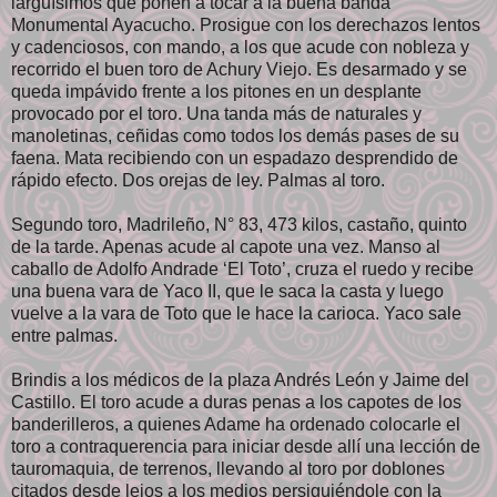
larguísimos que ponen a tocar a la buena banda
Monumental Ayacucho. Prosigue con los derechazos lentos
y cadenciosos, con mando, a los que acude con nobleza y
recorrido el buen toro de Achury Viejo. Es desarmado y se
queda impávido frente a los pitones en un desplante
provocado por el toro. Una tanda más de naturales y
manoletinas, ceñidas como todos los demás pases de su
faena. Mata recibiendo con un espadazo desprendido de
rápido efecto. Dos orejas de ley. Palmas al toro.
Segundo toro, Madrileño, N° 83, 473 kilos, castaño, quinto
de la tarde. Apenas acude al capote una vez. Manso al
caballo de Adolfo Andrade ‘El Toto’, cruza el ruedo y recibe
una buena vara de Yaco II, que le saca la casta y luego
vuelve a la vara de Toto que le hace la carioca. Yaco sale
entre palmas.
Brindis a los médicos de la plaza Andrés León y Jaime del
Castillo. El toro acude a duras penas a los capotes de los
banderilleros, a quienes Adame ha ordenado colocarle el
toro a contraquerencia para iniciar desde allí una lección de
tauromaquia, de terrenos, llevando al toro por doblones
citados desde lejos a los medios persiguiéndole con la