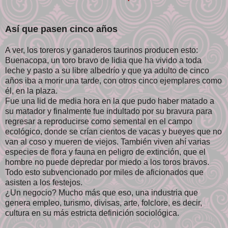
Así que pasen cinco años
A ver, los toreros y ganaderos taurinos producen esto:
Buenacopa, un toro bravo de lidia que ha vivido a toda
leche y pasto a su libre albedrío y que ya adulto de cinco
años iba a morir una tarde, con otros cinco ejemplares como
él, en la plaza.
Fue una lid de media hora en la que pudo haber matado a
su matador y finalmente fue indultado por su bravura para
regresar a reproducirse como semental en el campo
ecológico, donde se crían cientos de vacas y bueyes que no
van al coso y mueren de viejos. También viven ahí varias
especies de flora y fauna en peligro de extinción, que el
hombre no puede depredar por miedo a los toros bravos.
Todo esto subvencionado por miles de aficionados que
asisten a los festejos.
¿Un negocio? Mucho más que eso, una industria que
genera empleo, turismo, divisas, arte, folclore, es decir,
cultura en su más estricta definición sociológica.