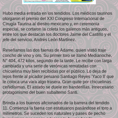
Hubo media entrada en los tendidos. Los médicos taurinos
otorgaron el premio del XXI Congreso Internacional de
Cirugía Taurina al diestro mexicano y, en ceremonia
especial, se cortaron la coleta los galenos más antiguos,
entre los que destacan los doctores Jaime del Castillo y el
jefe del servicio, Andrés León Martínez.
Reseñamos las dos faenas de Adame, quien vistió traje
concho de vino y oro. Su primer toro se llamó Medianoche,
N° 404, 472 kilos, segundo de la tarde. Le recibe con larga
cambiada y una serie de verónicas rematadas con
chicuelina muy bien recibidas por el público. Lo deja de
lejos frente al picador peruano Santiago Reyes 'Yaco II' que
le coloca una vara algo trasera. Gran quite por chicuelinas
ceñidísimas. El astado se duele en banderillas. Innecesario
protagonismo del buen subalterno Santi.
Brinda a los buenos aficionados de la barrera del tendido
11. Comienza la faena con estatuarios pasándose el toro a
milímetros. Se suceden los naturales y pases de pecho