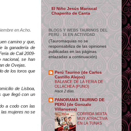
El Niño Jesús Mariscal
Chaperito de Canta
viembre en Acho.
BLOGS Y WEBS TAURINOS DEL
PERÚ - 16 EN ACTIVIDAD
(Tauromaquias no se
buen camino y que,
responsabiliza de las opiniones
e la ganadería de
publicadas en las páginas
eria de Cali 2009-
enlazadas a continuación)
o nacional, se han
an de Ovejas.
do de los toros que
Perú Taurino (de Carlos
Castillo Alejos)
BALANCE DE LA FERIA DE
OLLACHEA (PUNO)
icilio de Lisboa,
Hace 2 días.
s que llegó con un
PANORAMA TAURINO DE
PERÚ (de Gonzalo
odo a codo con las
Villanueva)
 las mujeres no se
CORRIDA MIXTA
MUY ATRACTIVA
EN LA TUNAS