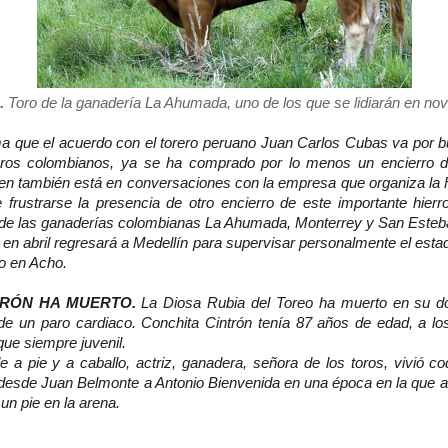
.
Toro de la ganadería La Ahumada, uno de los que se lidiarán en no
a que el acuerdo con el torero peruano Juan Carlos Cubas va por 
ros colombianos, ya se ha comprado por lo menos un encierro d
en también está en conversaciones con la empresa que organiza la F
frustrarse la presencia de otro encierro de este importante hierr
 de las ganaderías colombianas La Ahumada, Monterrey y San Esteb
ue en abril regresará a Medellín para supervisar personalmente el esta
ño en Acho.
TRÓN HA MUERTO.
La Diosa Rubia del Toreo ha muerto en su dom
 de un paro cardiaco. Conchita Cintrón tenía 87 años de edad, a lo
que siempre juvenil.
de a pie y a caballo, actriz, ganadera, señora de los toros, vivió c
desde Juan Belmonte a Antonio Bienvenida en una época en la que a
un pie en la arena.