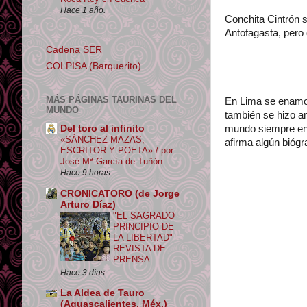
Hace 1 año.
Conchita Cintrón 
Antofagasta, pero 
Cadena SER
COLPISA (Barquerito)
MÁS PÁGINAS TAURINAS DEL
En Lima se enamor
MUNDO
también se hizo a
Del toro al infinito
mundo siempre enar
«SÁNCHEZ MAZAS,
afirma algún biógra
ESCRITOR Y POETA» / por
José Mª García de Tuñón
Hace 9 horas.
CRONICATORO (de Jorge
Arturo Díaz)
"EL SAGRADO
PRINCIPIO DE
LA LIBERTAD" -
REVISTA DE
PRENSA
Hace 3 días.
La Aldea de Tauro
(Aguascalientes, Méx.)