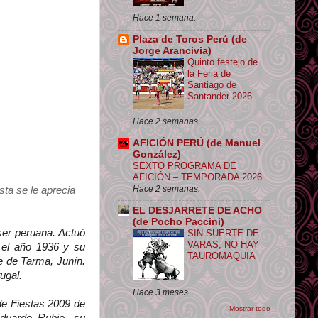
Hace 1 semana.
Plaza de Toros Perú (de
Jorge Arancivia)
Quinto festejo de
la Feria de
Santiago de
Santander 2026
Hace 2 semanas.
AFICIÓN PERÚ (de Manuel
González)
SEXTO PROGRAMA DE
AFICIÓN – TEMPORADA 2026
Hace 2 semanas.
ta se le aprecia
EL DESJARRETE DE ACHO
(de Pocho Paccini)
ser peruana. Actuó
SIN SUERTE DE
VARAS, NO HAY
 el año 1936 y su
TAUROMAQUIA
te de Tarma, Junín.
ugal.
Hace 3 meses.
de Fiestas 2009 de
Mostrar todo