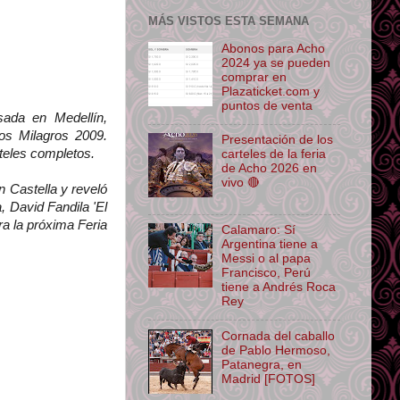
MÁS VISTOS ESTA SEMANA
Abonos para Acho
2024 ya se pueden
comprar en
Plazaticket.com y
puntos de venta
ada en Medellín,
os Milagros 2009.
Presentación de los
teles completos.
carteles de la feria
de Acho 2026 en
vivo 🔴
n Castella y reveló
 David Fandila 'El
ra la próxima Feria
dito y enlace su origen.
Calamaro: Sí
Argentina tiene a
Messi o al papa
Francisco, Perú
tiene a Andrés Roca
Rey
Cornada del caballo
de Pablo Hermoso,
Patanegra, en
Madrid [FOTOS]