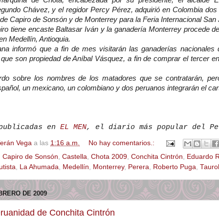
amarquina de Chota, encabezada por su presidente, el alcalde 
egundo Chávez, y el regidor Percy Pérez, adquirió en Colombia dos 
de Capiro de Sonsón y de Monterrey para la Feria Internacional San 
ro tiene encaste Baltasar Iván y la ganadería Monterrey procede d
n Medellín, Antioquia.
na informó que a fin de mes visitarán las ganaderías nacionales 
, que son propiedad de Aníbal Vásquez, a fin de comprar el tercer enc
do sobre los nombres de los matadores que se contratarán, pero
spañol, un mexicano, un colombiano y dos peruanos integrarán el car
 publicadas en
EL MEN
, el diario más popular del Pe
Terán Vega
a las
1:16 a.m.
No hay comentarios.:
,
Capiro de Sonsón
,
Castella
,
Chota 2009
,
Conchita Cintrón
,
Eduardo R
tista
,
La Ahumada
,
Medellín
,
Monterrey
,
Perera
,
Roberto Puga
,
Tauro
BRERO DE 2009
ruanidad de Conchita Cintrón