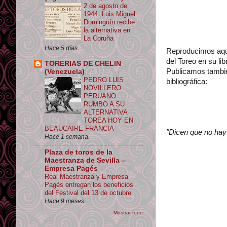
2 de agosto de
1944: Luis Miguel
Dominguín recibe
la alternativa en
La Coruña
Hace 5 días.
Reproducimos aquí
del Toreo en su l
TORERIAS DE CHELIN
Publicamos también
(Venezuela)
PEDRO LUIS
bibliográfica:
NOVILLERO
PERUANO
RUMBO A SU
ALTERNATIVA
TOREA HOY EN
BEAUCAIRE FRANCIA
"Dicen que no hay 
Hace 1 semana.
Plaza de toros de la
Maestranza de Sevilla –
Empresa Pagés
Real Maestranza y Empresa
Pagés entregan los beneficios
del Festival del 13 de octubre
Hace 9 meses.
Mostrar todo