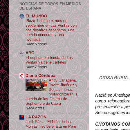
NOTICIAS DE TOROS EN MEDIOS
DE ESPAÑA
EL MUNDO
Plaza 1 define el mes de
septiembre en Las Ventas con
dos desafíos ganaderos, una
corrida concurso y una
novillada
Hace 6 horas.
ABC
El septiembre torista de Las
Ventas ya tiene carteles
Hace 7 horas.
Diario Córdoba
DIOSA RUBIA
.
Andy Cartagena,
Javier Jiménez y
Borja Jiménez
protagonizarán la
Nació en Antofaga
corrida de las Fiestas de
como rejoneadora
Septiembre de Cabra
presentación a pie
Hace 2 días.
Se consagró en lo
LA RAZÓN
Jordi Pérez "El Niño de las
CHOTANOS COM
Monjas" recibe el alta en Perú