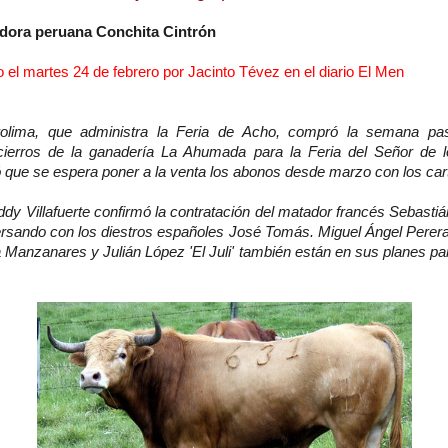
eadora peruana Conchita Cintrón
do el martes 24 de febrero por Jacinto Tévez en el diario El Men
olima, que administra la Feria de Acho, compró la semana pas
ierros de la ganadería La Ahumada para la Feria del Señor de l
que se espera poner a la venta los abonos desde marzo con los car
dy Villafuerte confirmó la contratación del matador francés Sebastiá
rsando con los diestros españoles José Tomás. Miguel Ángel Perera,
 Manzanares y Julián López 'El Juli' también están en sus planes pa
ienen licencia libre para uso no comercial siempre que se de cré