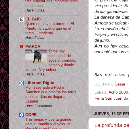
la provincia caj
tras superar dos intervenciones
vicepresidente, S
en el cuello
Hace 4 días.
de las ganaderías 
La dehesa de Capi
EL PAÍS
Ambas se ubican e
Quien no ha visto toros en El
Puerto no sabe lo que es el
La comisión chota
toreo… moderno
Paiján y El Olivar
Hace 5 días.
de junio.
Aún no hay acuer
MARCA
Toros hoy,
adelantó que un e
domingo 2 de
agosto: corridas,
horario y dónde
ver en TV y online
Hace 5 días.
Más noticias
Libertad Digital
CC BY-NC
César 
Morrissey pide a Pedro
Sánchez que prohíba los toros
Labels:
Acho 2009
a pocos días de llegar a
Feria San Juan Bau
España
Hace 2 semanas.
JUEVES, 19 DE FE
COPE
Tres orejas y puerta grande
para el mando y el valor de
La profunda pe
Roca Rey en Cuenca