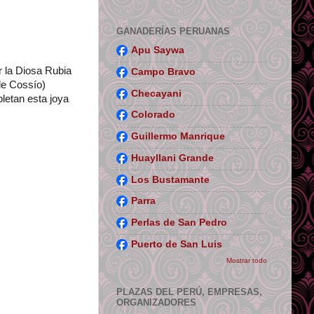
GANADERÍAS PERUANAS
Apu Saywa
r la Diosa Rubia
Campo Bravo
de Cossío)
Checayani
letan esta joya
Colorado
Guillermo Manrique
Huayllani Grande
Los Bustamante
.
Parra
Perlas de San Pedro
Puerto de San Luis
Mostrar todo
PLAZAS DEL PERÚ, EMPRESAS,
ORGANIZADORES