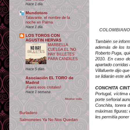
Hace 1 día.
Mundotoro
Talavante, el nombre de la
noche en Palma
Hace 1 día.
COLOMBIANO
LOS TOROS CON
AGUSTIN HERVAS
También se inform
MARBELLA
además de los to
CUELGA EL 'NO
Roberto Puga, qui
HAY BILLETES'
2010. En caso de 
PARA CANDILES
apartado corridas
Hace 5 días.
Villafuerte dijo q
se lidiarán este a
Asociación EL TORO de
Madrid
¡Fuera esos crotales!
CONCHITA CIN
Hace 1 semana.
Portugal, víctima
Mostrar todo
porte señorial aun
Conchita, torera 
máximas figuras: 
Burladero
les permitía poner 
Salmonetes Ya No Nos Quedan