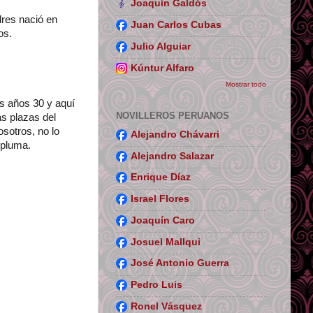
Joaquín Galdós
dres nació en
Juan Carlos Cubas
os.
Julio Alguiar
Kúntur Alfaro
Mostrar todo
os años 30 y aquí
NOVILLEROS PERUANOS
s plazas del
sotros, no lo
Alejandro Chávarri
 pluma.
Alejandro Salazar
Enrique Díaz
Israel Flores
Joaquín Caro
Josuel Mallqui
José Antonio Guerra
Pedro Luis
Ronel Vásquez