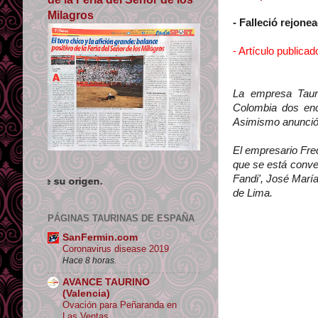
Milagros
- Falleció rejon
- Artículo publica
La empresa Taur
Colombia dos enc
Asimismo anunció 
El empresario Fred
que se está conve
Fandi', José María
Los contenidos de Tauromaquias t
de Lima.
PÁGINAS TAURINAS DE ESPAÑA
SanFermin.com
Coronavirus disease 2019
Hace 8 horas.
AVANCE TAURINO
(Valencia)
Ovación para Peñaranda en
Las Ventas