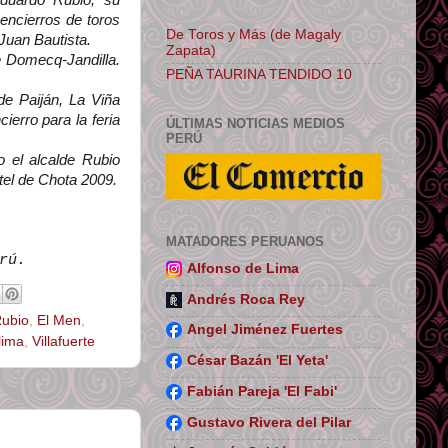
Eduardo Rubio, su
encierros de toros
De Toros y Más (de Magaly
Juan Bautista.
Zapata)
e Domecq-Jandilla.
PEÑA TAURINA TENDIDO 10
de Paiján, La Viña
ierro para la feria
ÚLTIMAS NOTICIAS MEDIOS
PERÚ
 el alcalde Rubio
tel de Chota 2009.
MATADORES PERUANOS
rú.
Alfonso de Lima
Andrés Roca Rey
ubio
,
El Men
,
Angel Jiménez Fuertes
lima
,
Villafuerte
César Bazán 'El Yeta'
Fabián Pareja 'El Fabi'
Gustavo Rivera del Pilar