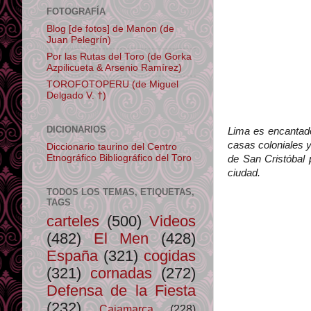
FOTOGRAFÍA
Blog [de fotos] de Manon (de
Juan Pelegrín)
Por las Rutas del Toro (de Gorka
Azpilicueta & Arsenio Ramírez)
TOROFOTOPERU (de Miguel
Delgado V. †)
DICIONARIOS
Lima es encantado
casas coloniales 
Diccionario taurino del Centro
Etnográfico Bibliográfico del Toro
de San Cristóbal 
ciudad.
TODOS LOS TEMAS, ETIQUETAS,
TAGS
carteles
(500)
Videos
(482)
El Men
(428)
España
(321)
cogidas
(321)
cornadas
(272)
Defensa de la Fiesta
(232)
Cajamarca
(228)