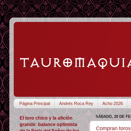
Página Principal
Andrés Roca Rey
Acho 2026
SÁBADO, 28 DE F
El toro chico y la afición
grande: balance optimista
Compran toros
de la Feria del Señor de los