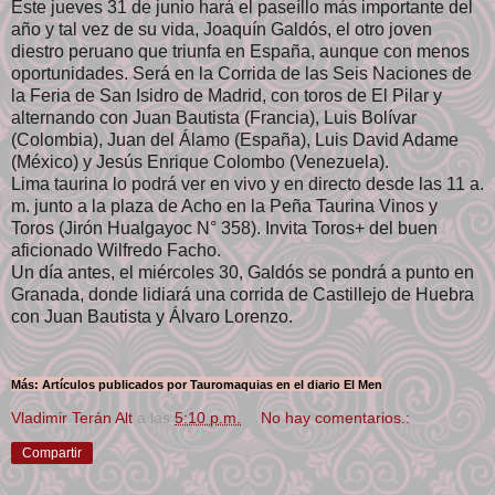
Este jueves 31 de junio hará el paseíllo más importante del
año y tal vez de su vida, Joaquín Galdós, el otro joven
diestro peruano que triunfa en España, aunque con menos
oportunidades. Será en la Corrida de las Seis Naciones de
la Feria de San Isidro de Madrid, con toros de El Pilar y
alternando con Juan Bautista (Francia), Luis Bolívar
(Colombia), Juan del Álamo (España), Luis David Adame
(México) y Jesús Enrique Colombo (Venezuela).
Lima taurina lo podrá ver en vivo y en directo desde las 11 a.
m. junto a la plaza de Acho en la Peña Taurina Vinos y
Toros (Jirón Hualgayoc N° 358). Invita Toros+ del buen
aficionado Wilfredo Facho.
Un día antes, el miércoles 30, Galdós se pondrá a punto en
Granada, donde lidiará una corrida de Castillejo de Huebra
con Juan Bautista y Álvaro Lorenzo.
Más: Artículos publicados por Tauromaquias en el diario El Men
Vladimir Terán Alt
a las
5:10 p.m.
No hay comentarios.:
Compartir