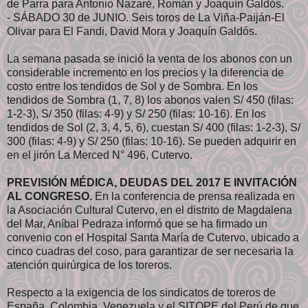
de Parra para Antonio Nazaré, Román y Joaquín Galdós.
- SÁBADO 30 de JUNIO. Seis toros de La Viña-Paiján-El
Olivar para El Fandi, David Mora y Joaquín Galdós.
La semana pasada se inició la venta de los abonos con un
considerable incremento en los precios y la diferencia de
costo entre los tendidos de Sol y de Sombra. En los
tendidos de Sombra (1, 7, 8) los abonos valen S/ 450 (filas:
1-2-3), S/ 350 (filas: 4-9) y S/ 250 (filas: 10-16). En los
tendidos de Sol (2, 3, 4, 5, 6), cuestan S/ 400 (filas: 1-2-3), S/
300 (filas: 4-9) y S/ 250 (filas: 10-16). Se pueden adquirir en
en el jirón La Merced N° 496, Cutervo.
PREVISIÓN MÉDICA, DEUDAS DEL 2017 E INVITACIÓN
AL CONGRESO.
En la conferencia de prensa realizada en
la Asociación Cultural Cutervo, en el distrito de Magdalena
del Mar, Aníbal Pedraza informó que se ha firmado un
convenio con el Hospital Santa María de Cutervo, ubicado a
cinco cuadras del coso, para garantizar de ser necesaria la
atención quirúrgica de los toreros.
Respecto a la exigencia de los sindicatos de toreros de
España, Colombia, Venezuela y el SITOPE del Perú de que