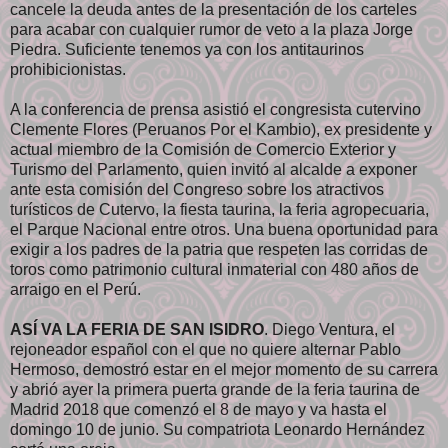
cancele la deuda antes de la presentación de los carteles
para acabar con cualquier rumor de veto a la plaza Jorge
Piedra. Suficiente tenemos ya con los antitaurinos
prohibicionistas.
A la conferencia de prensa asistió el congresista cutervino
Clemente Flores (Peruanos Por el Kambio), ex presidente y
actual miembro de la Comisión de Comercio Exterior y
Turismo del Parlamento, quien invitó al alcalde a exponer
ante esta comisión del Congreso sobre los atractivos
turísticos de Cutervo, la fiesta taurina, la feria agropecuaria,
el Parque Nacional entre otros. Una buena oportunidad para
exigir a los padres de la patria que respeten las corridas de
toros como patrimonio cultural inmaterial con 480 años de
arraigo en el Perú.
ASÍ VA LA FERIA DE SAN ISIDRO
. Diego Ventura, el
rejoneador español con el que no quiere alternar Pablo
Hermoso, demostró estar en el mejor momento de su carrera
y abrió ayer la primera puerta grande de la feria taurina de
Madrid 2018 que comenzó el 8 de mayo y va hasta el
domingo 10 de junio. Su compatriota Leonardo Hernández