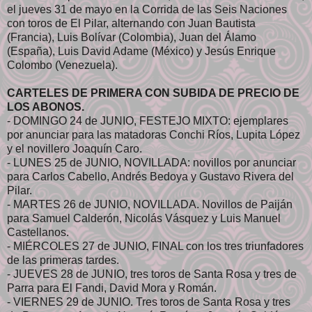
el jueves 31 de mayo en la Corrida de las Seis Naciones
con toros de El Pilar, alternando con Juan Bautista
(Francia), Luis Bolívar (Colombia), Juan del Álamo
(España), Luis David Adame (México) y Jesús Enrique
Colombo (Venezuela).
CARTELES DE PRIMERA CON SUBIDA DE PRECIO DE
LOS ABONOS.
- DOMINGO 24 de JUNIO, FESTEJO MIXTO: ejemplares
por anunciar para las matadoras Conchi Ríos, Lupita López
y el novillero Joaquín Caro.
- LUNES 25 de JUNIO, NOVILLADA: novillos por anunciar
para Carlos Cabello, Andrés Bedoya y Gustavo Rivera del
Pilar.
- MARTES 26 de JUNIO, NOVILLADA. Novillos de Paiján
para Samuel Calderón, Nicolás Vásquez y Luis Manuel
Castellanos.
- MIÉRCOLES 27 de JUNIO, FINAL con los tres triunfadores
de las primeras tardes.
- JUEVES 28 de JUNIO, tres toros de Santa Rosa y tres de
Parra para El Fandi, David Mora y Román.
- VIERNES 29 de JUNIO. Tres toros de Santa Rosa y tres