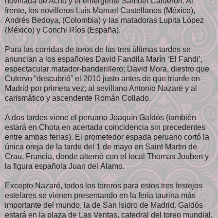
novillada de Acho y el emergente Samuel Calderón. Al
frente, los novilleros Luis Manuel Castellanos (México),
Andrés Bedoya, (Colombia) y las matadoras Lupita López
(México) y Conchi Ríos (España).
Para las corridas de toros de las tres últimas tardes se
anuncian a los españoles David Fandila Marín ‘El Fandi’,
espectacular matador-banderillero; David Mora, diestro que
Cutervo “descubrió” el 2010 justo antes de que triunfe en
Madrid por primera vez; al sevillano Antonio Nazaré y al
carismático y ascendente Román Collado.
A dos tardes viene el peruano Joaquín Galdós (también
estará en Chota en acertada coincidencia sin precedentes
entre ambas ferias). El prometedor espada peruano cortó la
única oreja de la tarde del 1 de mayo en Saint Martin de
Crau, Francia, donde alternó con el local Thomas Joubert y
la figura española Juan del Álamo.
Excepto Nazaré, todos los toreros para estos tres festejos
estelares se vienen presentando en la feria taurina más
importante del mundo, la de San Isidro de Madrid. Galdós
estará en la plaza de Las Ventas, catedral del toreo mundial,