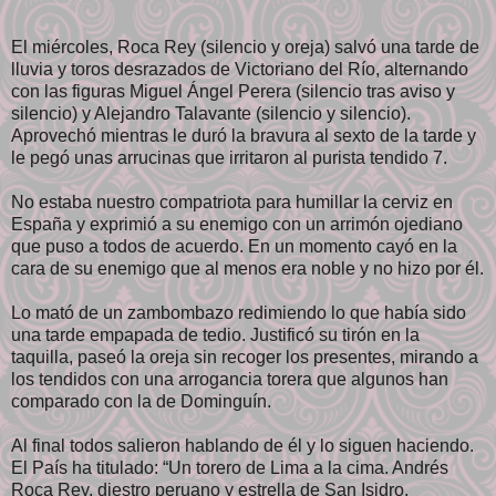
El miércoles, Roca Rey (silencio y oreja) salvó una tarde de
lluvia y toros desrazados de Victoriano del Río, alternando
con las figuras Miguel Ángel Perera (silencio tras aviso y
silencio) y Alejandro Talavante (silencio y silencio).
Aprovechó mientras le duró la bravura al sexto de la tarde y
le pegó unas arrucinas que irritaron al purista tendido 7.
No estaba nuestro compatriota para humillar la cerviz en
España y exprimió a su enemigo con un arrimón ojediano
que puso a todos de acuerdo. En un momento cayó en la
cara de su enemigo que al menos era noble y no hizo por él.
Lo mató de un zambombazo redimiendo lo que había sido
una tarde empapada de tedio. Justificó su tirón en la
taquilla, paseó la oreja sin recoger los presentes, mirando a
los tendidos con una arrogancia torera que algunos han
comparado con la de Dominguín.
Al final todos salieron hablando de él y lo siguen haciendo.
El País ha titulado: “Un torero de Lima a la cima. Andrés
Roca Rey, diestro peruano y estrella de San Isidro,