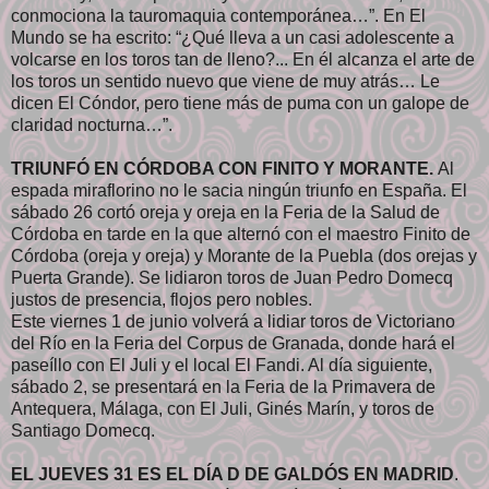
conmociona la tauromaquia contemporánea…”. En El
Mundo se ha escrito: “¿Qué lleva a un casi adolescente a
volcarse en los toros tan de lleno?... En él alcanza el arte de
los toros un sentido nuevo que viene de muy atrás… Le
dicen El Cóndor, pero tiene más de puma con un galope de
claridad nocturna…”.
TRIUNFÓ EN CÓRDOBA CON FINITO Y MORANTE.
Al
espada miraflorino no le sacia ningún triunfo en España. El
sábado 26 cortó oreja y oreja en la Feria de la Salud de
Córdoba en tarde en la que alternó con el maestro Finito de
Córdoba (oreja y oreja) y Morante de la Puebla (dos orejas y
Puerta Grande). Se lidiaron toros de Juan Pedro Domecq
justos de presencia, flojos pero nobles.
Este viernes 1 de junio volverá a lidiar toros de Victoriano
del Río en la Feria del Corpus de Granada, donde hará el
paseíllo con El Juli y el local El Fandi. Al día siguiente,
sábado 2, se presentará en la Feria de la Primavera de
Antequera, Málaga, con El Juli, Ginés Marín, y toros de
Santiago Domecq.
EL JUEVES 31 ES EL DÍA D DE GALDÓS EN MADRID
.