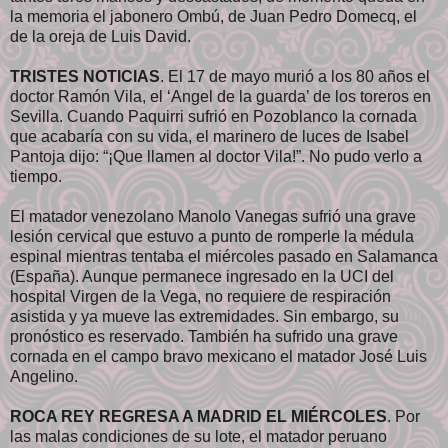
la memoria el jabonero Ombú, de Juan Pedro Domecq, el
de la oreja de Luis David.
TRISTES NOTICIAS
. El 17 de mayo murió a los 80 años el
doctor Ramón Vila, el ‘Angel de la guarda’ de los toreros en
Sevilla. Cuando Paquirri sufrió en Pozoblanco la cornada
que acabaría con su vida, el marinero de luces de Isabel
Pantoja dijo: “¡Que llamen al doctor Vila!”. No pudo verlo a
tiempo.
El matador venezolano Manolo Vanegas sufrió una grave
lesión cervical que estuvo a punto de romperle la médula
espinal mientras tentaba el miércoles pasado en Salamanca
(España). Aunque permanece ingresado en la UCI del
hospital Virgen de la Vega, no requiere de respiración
asistida y ya mueve las extremidades. Sin embargo, su
pronóstico es reservado. También ha sufrido una grave
cornada en el campo bravo mexicano el matador José Luis
Angelino.
ROCA REY REGRESA A MADRID EL MIÉRCOLES
. Por
las malas condiciones de su lote, el matador peruano