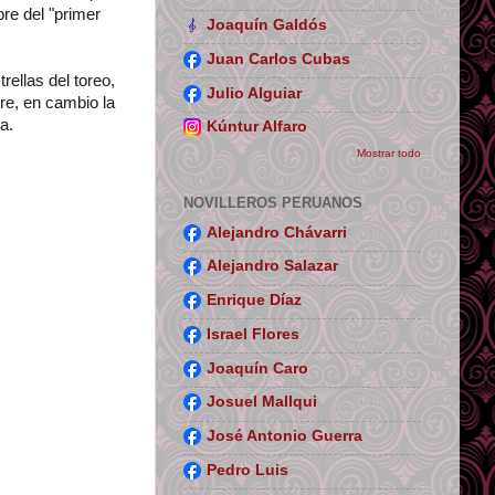
re del "primer
Joaquín Galdós
Juan Carlos Cubas
rellas del toreo,
Julio Alguiar
re, en cambio la
a.
Kúntur Alfaro
Mostrar todo
NOVILLEROS PERUANOS
Alejandro Chávarri
Alejandro Salazar
Enrique Díaz
Israel Flores
Joaquín Caro
Josuel Mallqui
José Antonio Guerra
Pedro Luis