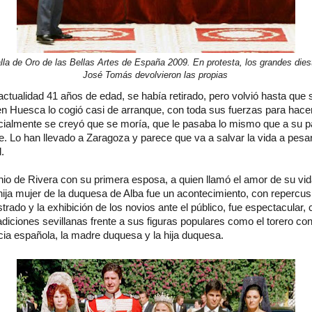
lla de Oro de las Bellas Artes de España 2009. En protesta, los grandes die
José Tomás devolvieron las propias
 actualidad 41 años de edad, se había retirado, pero volvió hasta que
 en Huesca lo cogió casi de arranque, con toda sus fuerzas para hace
cialmente se creyó que se moría, que le pasaba lo mismo que a su pa
. Lo han llevado a Zaragoza y parece que va a salvar la vida a pesa
.
nio de Rivera con su primera esposa, a quien llamó el amor de su vid
hija mujer de la duquesa de Alba fue un acontecimiento, con repercus
trado y la exhibición de los novios ante el público, fue espectacular,
tradiciones sevillanas frente a sus figuras populares como el torero co
cia española, la madre duquesa y la hija duquesa.