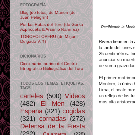
FOTOGRAFÍA
Blog [de fotos] de Manon (de
Juan Pelegrín)
Por las Rutas del Toro (de Gorka
Recibiendo la Meda
Azpilicueta & Arsenio Ramírez)
TOROFOTOPERU (de Miguel
Delgado V. †)
Rivera tiene en la
la tarde del lunes
25 centimétros. In
DICIONARIOS
anunciar su muerte
Diccionario taurino del Centro
de suma gravedad
Etnográfico Bibliográfico del Toro
El primer matrimo
TODOS LOS TEMAS, ETIQUETAS,
Montoro, la única 
TAGS
Lima, el boato mos
carteles
(500)
Videos
un reflejo de las 
más alta aristocra
(482)
El Men
(428)
España
(321)
cogidas
(321)
cornadas
(272)
Defensa de la Fiesta
(232)
Cajamarca
(228)