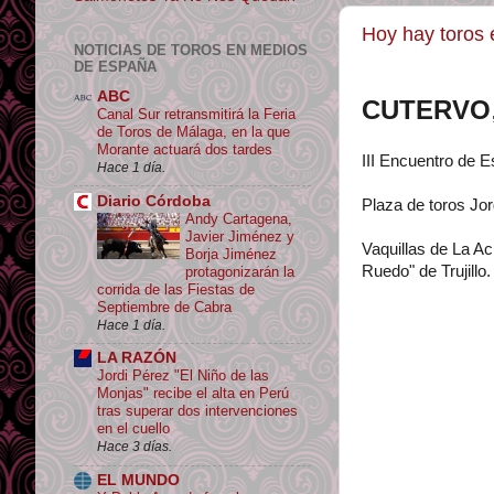
Hoy hay toros
NOTICIAS DE TOROS EN MEDIOS
DE ESPAÑA
ABC
CUTERVO
Canal Sur retransmitirá la Feria
de Toros de Málaga, en la que
Morante actuará dos tardes
III Encuentro de E
Hace 1 día.
Diario Córdoba
Plaza de toros Jo
Andy Cartagena,
Javier Jiménez y
Vaquillas de La Ac
Borja Jiménez
Ruedo" de Trujillo.
protagonizarán la
corrida de las Fiestas de
Septiembre de Cabra
Hace 1 día.
LA RAZÓN
Jordi Pérez "El Niño de las
Monjas" recibe el alta en Perú
tras superar dos intervenciones
en el cuello
Hace 3 días.
EL MUNDO