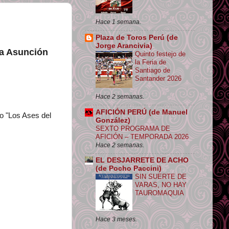
Hace 1 semana.
Plaza de Toros Perú (de
Jorge Arancivia)
la Asunción
Quinto festejo de
la Feria de
Santiago de
Santander 2026
Hace 2 semanas.
AFICIÓN PERÚ (de Manuel
no "Los Ases del
González)
SEXTO PROGRAMA DE
AFICIÓN – TEMPORADA 2026
Hace 2 semanas.
EL DESJARRETE DE ACHO
(de Pocho Paccini)
SIN SUERTE DE
VARAS, NO HAY
TAUROMAQUIA
Hace 3 meses.