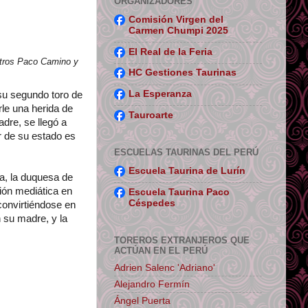
ORGANIZADORES
Comisión Virgen del
Carmen Chumpi 2025
El Real de la Feria
stros Paco Camino y
HC Gestiones Taurinas
La Esperanza
 su segundo toro de
rle una herida de
Tauroarte
dre, se llegó a
r de su estado es
ESCUELAS TAURINAS DEL PERÚ
Escuela Taurina de Lurín
a, la duquesa de
ión mediática en
Escuela Taurina Paco
Céspedes
 convirtiéndose en
n su madre, y la
TOREROS EXTRANJEROS QUE
ACTÚAN EN EL PERÚ
Adrien Salenc 'Adriano'
Alejandro Fermín
Ángel Puerta