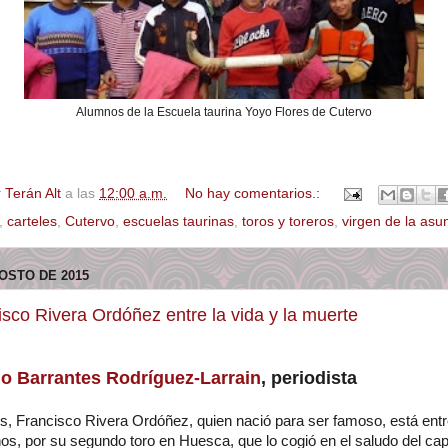
Alumnos de la Escuela taurina Yoyo Flores de Cutervo
 Terán Alt
a las
12:00 a.m.
No hay comentarios.:
,
carteles
,
Cutervo
,
escuelas taurinas
,
toros y toreros
,
virgen de la asu
OSTO DE 2015
isco Rivera Ordóñez entre la vida y la muerte
o Barrantes Rodríguez-Larrain
, periodista
s, Francisco Rivera Ordóñez, quien nació para ser famoso, está entre
ños, por su segundo toro en Huesca, que lo cogió en el saludo del ca