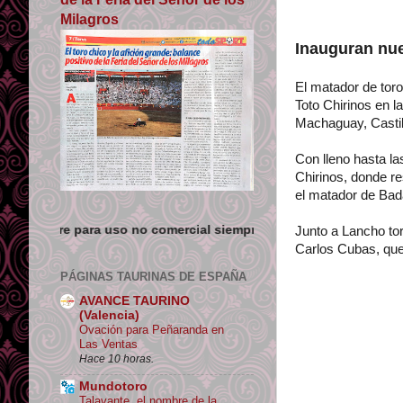
Milagros
Inauguran nue
El matador de toro
Toto Chirinos en la
Machaguay, Castill
Con lleno hasta la
Chirinos, donde re
el matador de Bad
 no comercial siempre que se de crédito y enlace su origen.
Junto a Lancho to
Carlos Cubas, que
PÁGINAS TAURINAS DE ESPAÑA
AVANCE TAURINO
(Valencia)
Ovación para Peñaranda en
Las Ventas
Hace 10 horas.
Mundotoro
Talavante, el nombre de la