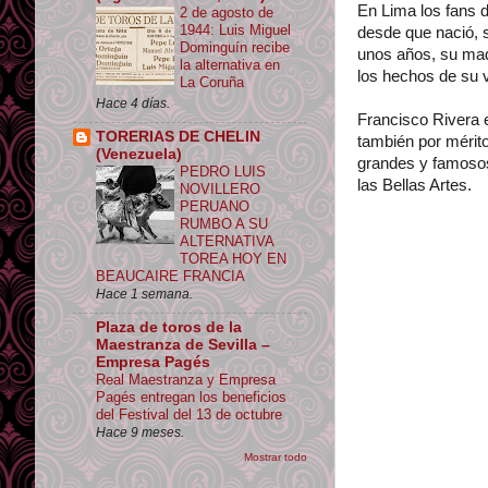
En Lima los fans d
2 de agosto de
1944: Luis Miguel
desde que nació, s
Dominguín recibe
unos años, su mad
la alternativa en
los hechos de su v
La Coruña
Hace 4 días.
Francisco Rivera e
TORERIAS DE CHELIN
también por mérito
(Venezuela)
grandes y famosos 
PEDRO LUIS
las Bellas Artes.
NOVILLERO
PERUANO
RUMBO A SU
ALTERNATIVA
TOREA HOY EN
BEAUCAIRE FRANCIA
Hace 1 semana.
Plaza de toros de la
Maestranza de Sevilla –
Empresa Pagés
Real Maestranza y Empresa
Pagés entregan los beneficios
del Festival del 13 de octubre
Hace 9 meses.
Mostrar todo