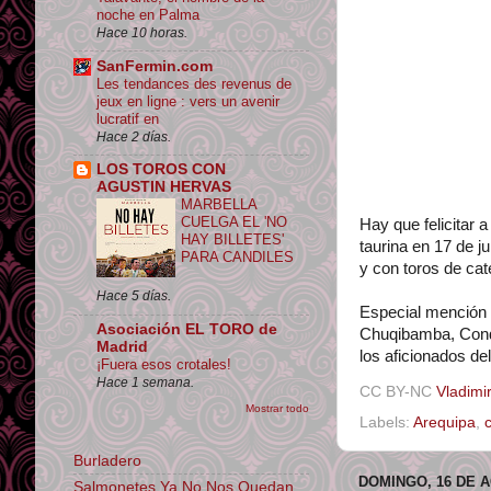
noche en Palma
Hace 10 horas.
SanFermin.com
Les tendances des revenus de
jeux en ligne : vers un avenir
lucratif en
Hace 2 días.
LOS TOROS CON
AGUSTIN HERVAS
MARBELLA
CUELGA EL 'NO
Hay que felicitar 
HAY BILLETES'
taurina en 17 de j
PARA CANDILES
y con toros de cat
Hace 5 días.
Especial mención p
Asociación EL TORO de
Chuqibamba, Conde
Madrid
los aficionados del
¡Fuera esos crotales!
Hace 1 semana.
CC BY-NC
Vladimir
Mostrar todo
Labels:
Arequipa
,
c
Burladero
DOMINGO, 16 DE 
Salmonetes Ya No Nos Quedan