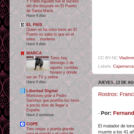
Y Pablo Aguado fue el suceso
del día después en El Puerto
de Santa María
Hace 4 días.
EL PAÍS
Quien no ha visto toros en El
Puerto no sabe lo que es el
toreo… moderno
Hace 5 días.
MARCA
Toros hoy,
CC BY-NC
Vladimir
domingo 2 de
Labels:
Cajamarca
agosto: corridas,
horario y dónde
ver en TV y online
Hace 5 días.
JUEVES, 13 DE AG
Libertad Digital
Rostros: Franc
Morrissey pide a Pedro
Sánchez que prohíba los toros
a pocos días de llegar a
España
Por:
Fernand
-
Hace 2 semanas.
COPE
El matador de toro
Tres orejas y puerta grande
muerte a los 41 a
para el mando y el valor de