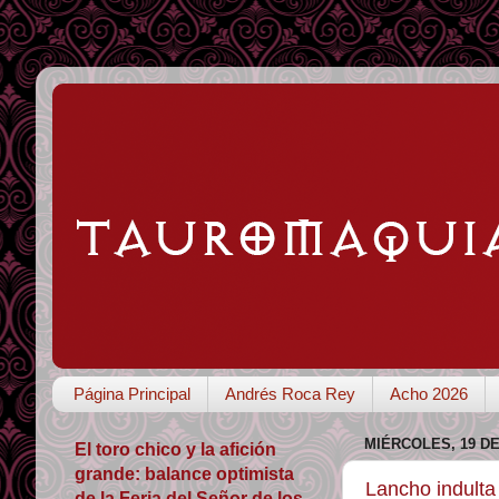
Página Principal
Andrés Roca Rey
Acho 2026
MIÉRCOLES, 19 D
El toro chico y la afición
grande: balance optimista
Lancho indulta
de la Feria del Señor de los