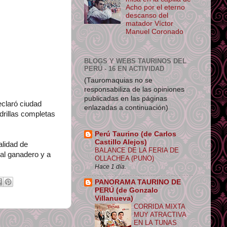
Acho por el eterno
descanso del
matador Víctor
Manuel Coronado
BLOGS Y WEBS TAURINOS DEL
PERÚ - 16 EN ACTIVIDAD
(Tauromaquias no se
responsabiliza de las opiniones
publicadas en las páginas
eclaró ciudad
enlazadas a continuación)
drillas completas
Perú Taurino (de Carlos
Castillo Alejos)
alidad de
BALANCE DE LA FERIA DE
al ganadero y a
OLLACHEA (PUNO)
Hace 1 día.
PANORAMA TAURINO DE
PERÚ (de Gonzalo
Villanueva)
CORRIDA MIXTA
MUY ATRACTIVA
EN LA TUNAS