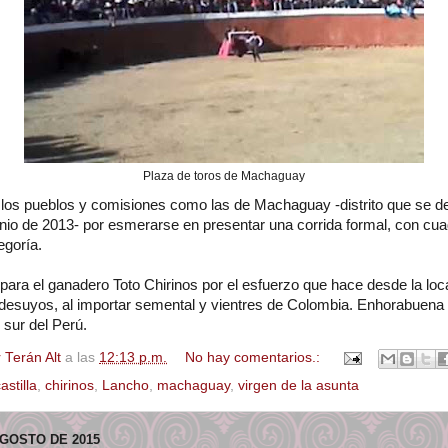
Plaza de toros de Machaguay
a los pueblos y comisiones como las de Machaguay -distrito que se d
unio de 2013- por esmerarse en presentar una corrida formal, con cua
egoría.
ara el ganadero Toto Chirinos por el esfuerzo que hace desde la loc
suyos, al importar semental y vientres de Colombia. Enhorabuena 
 sur del Perú.
 Terán Alt
a las
12:13 p.m.
No hay comentarios.:
astilla
,
chirinos
,
Lancho
,
machaguay
,
virgen de la asunta
AGOSTO DE 2015