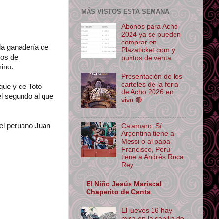
MÁS VISTOS ESTA SEMANA
Abonos para Acho
2024 ya se pueden
comprar en
 la ganadería de
Plazaticket.com y
ros de
puntos de venta
rino.
Presentación de los
carteles de la feria
ique y de Toto
de Acho 2026 en
el segundo al que
vivo 🔴
 el peruano Juan
Calamaro: Sí
Argentina tiene a
Messi o al papa
Francisco, Perú
tiene a Andrés Roca
Rey
El Niño Jesús Mariscal
Chaperito de Canta
El jueves 16 hay
misa en la capilla de