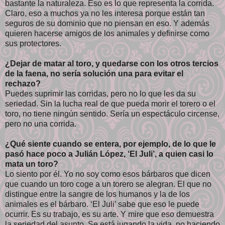
bastante la naturaleza. Eso es lo que representa la corrida.
Claro, eso a muchos ya no les interesa porque están tan
seguros de su dominio que no piensan en eso. Y además
quieren hacerse amigos de los animales y definirse como
sus protectores.
¿Dejar de matar al toro, y quedarse con los otros tercios
de la faena, no sería solución una para evitar el
rechazo?
Puedes suprimir las corridas, pero no lo que les da su
seriedad. Sin la lucha real de que pueda morir el torero o el
toro, no tiene ningún sentido. Sería un espectáculo circense,
pero no una corrida.
¿Qué siente cuando se entera, por ejemplo, de lo que le
pasó hace poco a Julián López, ‘El Juli’, a quien casi lo
mata un toro?
Lo siento por él. Yo no soy como esos bárbaros que dicen
que cuando un toro coge a un torero se alegran. El que no
distingue entre la sangre de los humanos y la de los
animales es el bárbaro. ‘El Juli’ sabe que eso le puede
ocurrir. Es su trabajo, es su arte. Y mire que eso demuestra
la seriedad del asunto. Se está jugando la vida, no haciendo