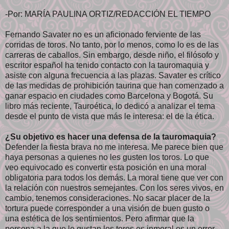
-Por: MARÍA PAULINA ORTIZ/REDACCIÓN EL TIEMPO
Fernando Savater no es un aficionado ferviente de las
corridas de toros. No tanto, por lo menos, como lo es de las
carreras de caballos. Sin embargo, desde niño, el filósofo y
escritor español ha tenido contacto con la tauromaquia y
asiste con alguna frecuencia a las plazas. Savater es crítico
de las medidas de prohibición taurina que han comenzado a
ganar espacio en ciudades como Barcelona y Bogotá. Su
libro más reciente, Tauroética, lo dedicó a analizar el tema
desde el punto de vista que más le interesa: el de la ética.
¿Su objetivo es hacer una defensa de la tauromaquia?
Defender la fiesta brava no me interesa. Me parece bien que
haya personas a quienes no les gusten los toros. Lo que
veo equivocado es convertir esta posición en una moral
obligatoria para todos los demás. La moral tiene que ver con
la relación con nuestros semejantes. Con los seres vivos, en
cambio, tenemos consideraciones. No sacar placer de la
tortura puede corresponder a una visión de buen gusto o
una estética de los sentimientos. Pero afirmar que la
persona a la que le gustan los toros es inmoral es un error.