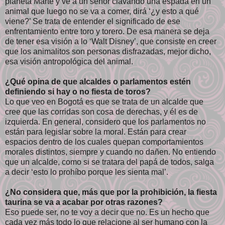
planeta Marte y ve a un señor clavando una espada en un
animal que luego no se va a comer, dirá ‘¿y esto a qué
viene?’ Se trata de entender el significado de ese
enfrentamiento entre toro y torero. De esa manera se deja
de tener esa visión a lo ‘Walt Disney’, que consiste en creer
que los animalitos son personas disfrazadas, mejor dicho,
esa visión antropológica del animal.
¿Qué opina de que alcaldes o parlamentos estén
definiendo si hay o no fiesta de toros?
Lo que veo en Bogotá es que se trata de un alcalde que
cree que las corridas son cosa de derechas, y él es de
izquierda. En general, considero que los parlamentos no
están para legislar sobre la moral. Están para crear
espacios dentro de los cuales quepan comportamientos
morales distintos, siempre y cuando no dañen. No entiendo
que un alcalde, como si se tratara del papá de todos, salga
a decir ‘esto lo prohíbo porque les sienta mal’.
¿No considera que, más que por la prohibición, la fiesta
taurina se va a acabar por otras razones?
Eso puede ser, no te voy a decir que no. Es un hecho que
cada vez más todo lo que relacione al ser humano con la