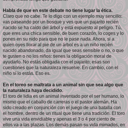
Habla de que en este debate no tiene lugar la ética.
Claro que no cabe. Te lo digo con un ejemplo muy sencillo:
vas paseando por un bosque y ves que un pajarito recién
nacido se ha caído del árbol y está expuesto al peligro. Tú,
que eres una chica sensible, de buen corazón, lo coges y lo
pones en su nido para que no le pase nada. Ahora, si a
quien oyes llorar al pie de un árbol es a un niño recién
nacido abandonado, da igual que seas sensible o no, o que
te gusten o no los niños: tienes la obligación moral de
ayudarlo. No estás obligada con el pajarito; esas son
cuestiones que la naturaleza resuelve. En cambio, con el
niño sí lo estás. Eso es.
En el toreo se maltrata a un animal sin que sea algo que
la naturaleza haya decidido.
El toro de lidia es un animal inventado por el ser humano, lo
mismo que el caballo de carreras o el pastor alemán. Ha
sido creado en conjunción con el juego de una batalla con
el hombre, dentro de un ritual que tiene una tradición. El toro
vive una vida envidiable y apenas el 3 o 4 por ciento de
ellos va a las plazas. Los demás pasan su vida mimados, en