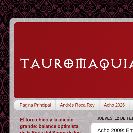
Página Principal
Andrés Roca Rey
Acho 2026
JUEVES, 12 DE FE
El toro chico y la afición
grande: balance optimista
Acho 2009: Emp
de la Feria del Señor de los