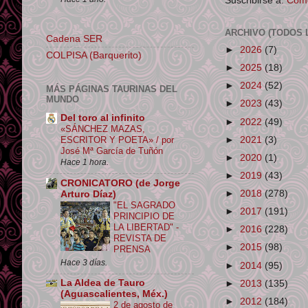
Suscribirse a:
Come
ARCHIVO (TODOS 
Cadena SER
►
2026
(7)
COLPISA (Barquerito)
►
2025
(18)
►
2024
(52)
MÁS PÁGINAS TAURINAS DEL
MUNDO
►
2023
(43)
Del toro al infinito
►
2022
(49)
«SÁNCHEZ MAZAS,
►
2021
(3)
ESCRITOR Y POETA» / por
José Mª García de Tuñón
►
2020
(1)
Hace 1 hora.
►
2019
(43)
CRONICATORO (de Jorge
►
2018
(278)
Arturo Díaz)
"EL SAGRADO
►
2017
(191)
PRINCIPIO DE
LA LIBERTAD" -
►
2016
(228)
REVISTA DE
►
2015
(98)
PRENSA
Hace 3 días.
►
2014
(95)
La Aldea de Tauro
►
2013
(135)
(Aguascalientes, Méx.)
►
2012
(184)
2 de agosto de