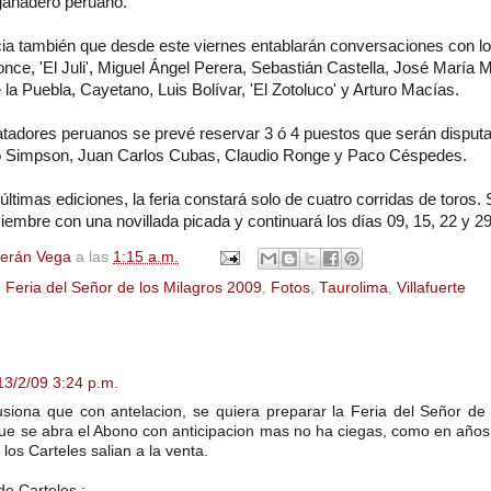
 ganadero peruano.
a también que desde este viernes entablarán conversaciones con l
ce, 'El Juli', Miguel Ángel Perera, Sebastián Castella, José María 
 la Puebla, Cayetano, Luis Bolívar, 'El Zotoluco' y Arturo Macías.
tadores peruanos se prevé reservar 3 ó 4 puestos que serán disput
o Simpson, Juan Carlos Cubas, Claudio Ronge y Paco Céspedes.
timas ediciones, la feria constará solo de cuatro corridas de toros. 
iembre con una novillada picada y continuará los días 09, 15, 22 y 
Terán Vega
a las
1:15 a.m.
,
Feria del Señor de los Milagros 2009
,
Fotos
,
Taurolima
,
Villafuerte
13/2/09 3:24 p.m.
lusiona que con antelacion, se quiera preparar la Feria del Señor de
que se abra el Abono con anticipacion mas no ha ciegas, como en años
 los Carteles salian a la venta.
e Carteles :