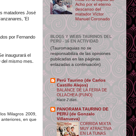
Acho por el eterno
descanso del
os matadores José
matador Víctor
Manzanares, 'El
Manuel Coronado
BLOGS Y WEBS TAURINOS DEL
ados por Fernando
PERÚ - 16 EN ACTIVIDAD
(Tauromaquias no se
responsabiliza de las opiniones
Se inaugurará el
publicadas en las páginas
29 del mismo mes.
enlazadas a continuación)
Perú Taurino (de Carlos
Castillo Alejos)
BALANCE DE LA FERIA DE
OLLACHEA (PUNO)
Hace 2 días.
PANORAMA TAURINO DE
 los Milagros 2009,
PERÚ (de Gonzalo
Villanueva)
 anteriores, en que
CORRIDA MIXTA
MUY ATRACTIVA
EN LA TUNAS