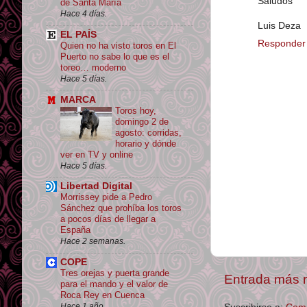
Saludos
de Santa María
Hace 4 días.
Luis Deza
EL PAÍS
Responder
Quien no ha visto toros en El
Puerto no sabe lo que es el
toreo… moderno
Hace 5 días.
MARCA
Toros hoy,
domingo 2 de
agosto: corridas,
horario y dónde
ver en TV y online
Hace 5 días.
Libertad Digital
Morrissey pide a Pedro
Sánchez que prohíba los toros
a pocos días de llegar a
España
Hace 2 semanas.
COPE
Tres orejas y puerta grande
Entrada más r
para el mando y el valor de
Roca Rey en Cuenca
Hace 1 año.