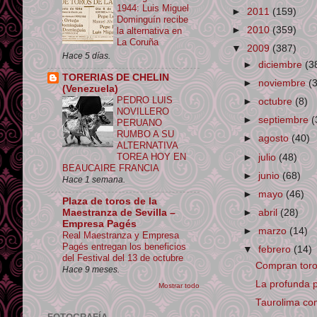
1944: Luis Miguel
►
2011
(159)
Dominguín recibe
►
2010
(359)
la alternativa en
La Coruña
▼
2009
(387)
Hace 5 días.
►
diciembre
(3
TORERIAS DE CHELIN
►
noviembre
(
(Venezuela)
PEDRO LUIS
►
octubre
(8)
NOVILLERO
►
septiembre
(
PERUANO
RUMBO A SU
►
agosto
(40)
ALTERNATIVA
TOREA HOY EN
►
julio
(48)
BEAUCAIRE FRANCIA
►
junio
(68)
Hace 1 semana.
►
mayo
(46)
Plaza de toros de la
Maestranza de Sevilla –
►
abril
(28)
Empresa Pagés
►
marzo
(14)
Real Maestranza y Empresa
Pagés entregan los beneficios
▼
febrero
(14)
del Festival del 13 de octubre
Compran toro
Hace 9 meses.
La profunda 
Mostrar todo
Taurolima cont