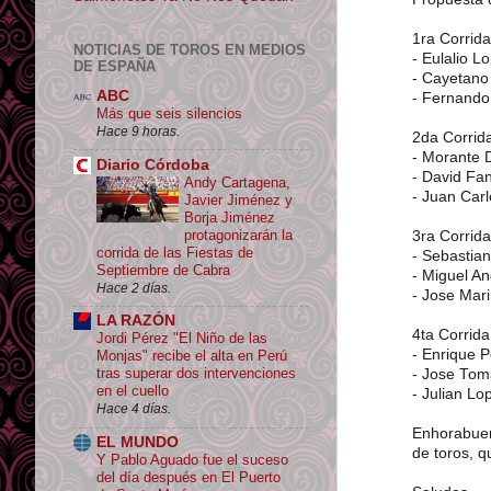
1ra Corrida
NOTICIAS DE TOROS EN MEDIOS
- Eulalio L
DE ESPAÑA
- Cayetano
ABC
- Fernand
Más que seis silencios
Hace 9 horas.
2da Corrid
- Morante 
Diario Córdoba
- David Fan
Andy Cartagena,
- Juan Car
Javier Jiménez y
Borja Jiménez
protagonizarán la
3ra Corrida
corrida de las Fiestas de
- Sebastian
Septiembre de Cabra
- Miguel An
Hace 2 días.
- Jose Mar
LA RAZÓN
4ta Corrida
Jordi Pérez "El Niño de las
- Enrique 
Monjas" recibe el alta en Perú
tras superar dos intervenciones
- Jose Tom
en el cuello
- Julian Lop
Hace 4 días.
Enhorabuen
EL MUNDO
de toros, q
Y Pablo Aguado fue el suceso
del día después en El Puerto