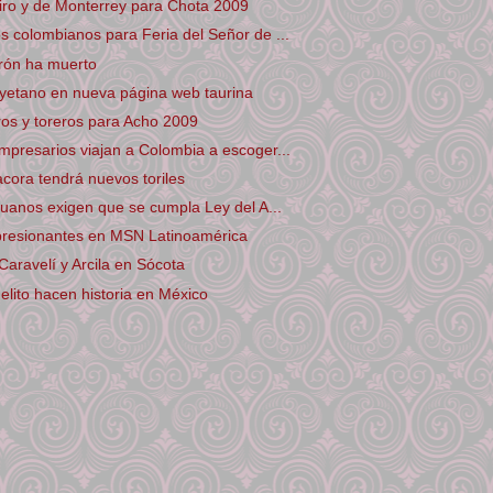
iro y de Monterrey para Chota 2009
 colombianos para Feria del Señor de ...
trón ha muerto
yetano en nueva página web taurina
os y toreros para Acho 2009
presarios viajan a Colombia a escoger...
cora tendrá nuevos toriles
ruanos exigen que se cumpla Ley del A...
resionantes en MSN Latinoamérica
 Caravelí y Arcila en Sócota
elito hacen historia en México