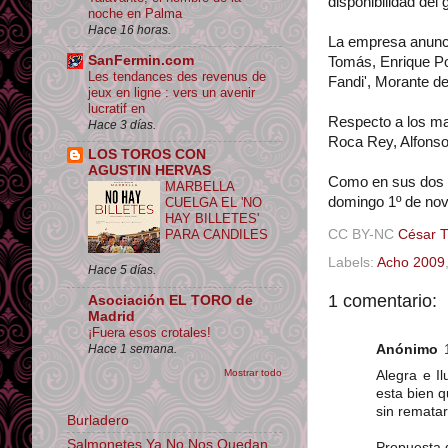
disponibilidad del
noche en Palma
Hace 16 horas.
La empresa anunci
SanFermin.com
Tomás, Enrique Pon
Les tendances des revenus de
Fandi', Morante de
jeux en ligne : vers un avenir
lucratif en
Respecto a los ma
Hace 3 días.
Roca Rey, Alfons
LOS TOROS CON
AGUSTIN HERVAS
Como en sus dos úl
MARBELLA
domingo 1º de nov
CUELGA EL 'NO
HAY BILLETES'
CC BY-NC
César 
PARA CANDILES
Labels:
Acho 2009
Hace 5 días.
1 comentario:
Asociación EL TORO de
Madrid
¡Fuera esos crotales!
Anónimo
Hace 1 semana.
Mostrar todo
Alegra e I
esta bien 
sin rematar
Burladero
Salmonetes Ya No Nos Quedan
Propuesta d