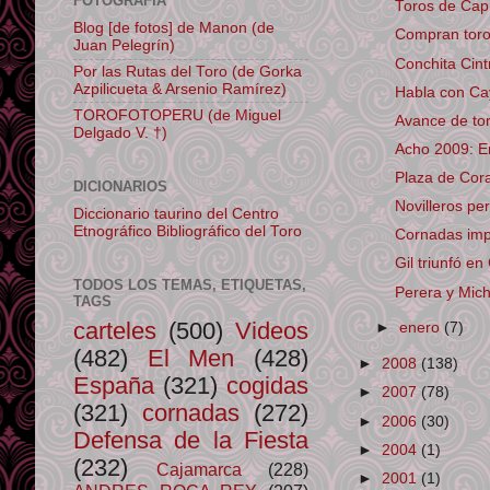
FOTOGRAFÍA
Toros de Cap
Blog [de fotos] de Manon (de
Compran toros
Juan Pelegrín)
Conchita Cin
Por las Rutas del Toro (de Gorka
Azpilicueta & Arsenio Ramírez)
Habla con Ca
TOROFOTOPERU (de Miguel
Avance de tor
Delgado V. †)
Acho 2009: Em
Plaza de Cora
DICIONARIOS
Novilleros pe
Diccionario taurino del Centro
Etnográfico Bibliográfico del Toro
Cornadas imp
Gil triunfó en
TODOS LOS TEMAS, ETIQUETAS,
Perera y Mich
TAGS
carteles
(500)
Videos
►
enero
(7)
(482)
El Men
(428)
►
2008
(138)
España
(321)
cogidas
►
2007
(78)
(321)
cornadas
(272)
►
2006
(30)
Defensa de la Fiesta
►
2004
(1)
(232)
Cajamarca
(228)
►
2001
(1)