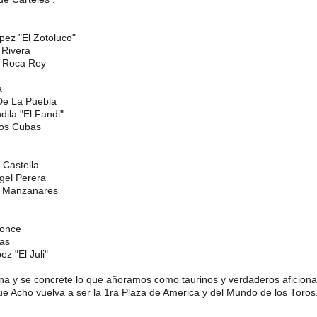
opez "El Zotoluco"
 Rivera
o Roca Rey
a
De La Puebla
dila "El Fandi"
los Cubas
 Castella
gel Perera
i Manzanares
Ponce
as
ez "El Juli"
a y se concrete lo que añoramos como taurinos y verdaderos aficionad
ue Acho vuelva a ser la 1ra Plaza de America y del Mundo de los Toros