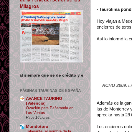
Milagros
- Taurolima pond
Hoy viajan a Medel
encierros de toros
Así lo informó la
 que se de crédito y enlace su origen.
ACHO 2009.
La
PÁGINAS TAURINAS DE ESPAÑA
AVANCE TAURINO
Además de la ganad
(Valencia)
Ovación para Peñaranda en
las de Monterrey
Las Ventas
apreciar hasta 28 
Hace 16 horas.
Mundotoro
Los encierros col
Talavante, el nombre de la