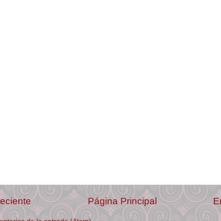
eciente
Página Principal
E