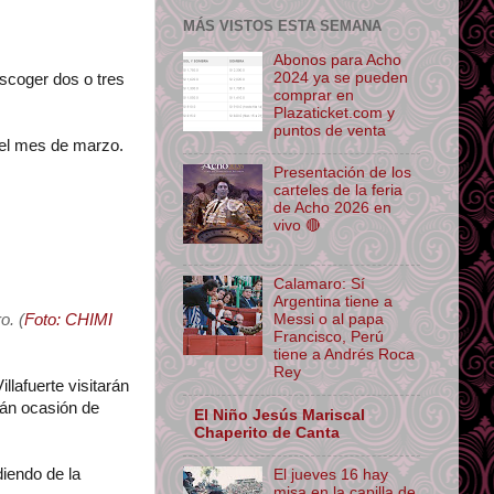
MÁS VISTOS ESTA SEMANA
Abonos para Acho
2024 ya se pueden
escoger dos o tres
comprar en
Plazaticket.com y
puntos de venta
 el mes de marzo.
Presentación de los
carteles de la feria
de Acho 2026 en
vivo 🔴
Calamaro: Sí
Argentina tiene a
o. (
Foto: CHIMI
Messi o al papa
Francisco, Perú
tiene a Andrés Roca
Rey
lafuerte visitarán
án ocasión de
El Niño Jesús Mariscal
Chaperito de Canta
iendo de la
El jueves 16 hay
misa en la capilla de