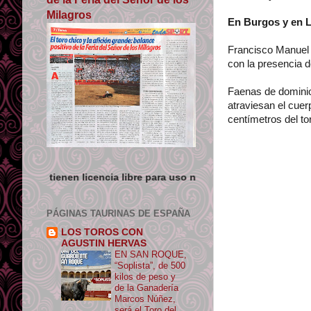
Milagros
En Burgos y en 
Francisco Manuel 
con la presencia 
Faenas de dominio 
atraviesan el cuer
centímetros del to
encia libre para uso no comercial siempre que se de crédito y en
PÁGINAS TAURINAS DE ESPAÑA
LOS TOROS CON
AGUSTIN HERVAS
EN SAN ROQUE,
“Soplista”, de 500
kilos de peso y
de la Ganadería
Marcos Núñez,
será el Toro del