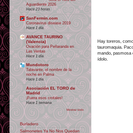
Aguardiente 2026
Hace 23 horas.
SanFermin.com
Coronavirus disease 2019
Hace 1 día.
AVANCE TAURINO
Hay toreros, como 
(Valencia)
Ovación para Peñaranda en
tauromaquia. Paco 
Las Ventas
mando, pasmosa qui
Hace 1 día.
ídolo.
Mundotoro
Talavante, el nombre de la
noche en Palma
Hace 1 día.
Asociación EL TORO de
Madrid
¡Fuera esos crotales!
Hace 1 semana.
Mostrar todo
Burladero
Salmonetes Ya No Nos Quedan