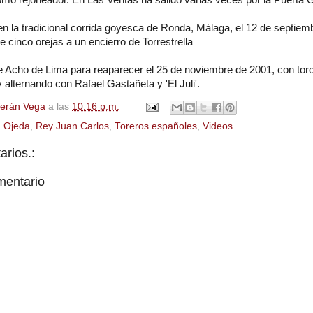
mo rejoneador. En Las Ventas ha salido varias veces por la Puerta 
 en la tradicional corrida goyesca de Ronda, Málaga, el 12 de septiem
e cinco orejas a un encierro de Torrestrella
e Acho de Lima para reaparecer el 25 de noviembre de 2001, con tor
 alternando con Rafael Gastañeta y 'El Juli'.
Terán Vega
a las
10:16 p.m.
,
Ojeda
,
Rey Juan Carlos
,
Toreros españoles
,
Videos
rios.:
mentario