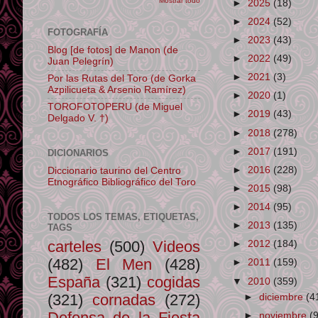
Mostrar todo
►
2025
(18)
►
2024
(52)
FOTOGRAFÍA
►
2023
(43)
Blog [de fotos] de Manon (de
►
2022
(49)
Juan Pelegrín)
►
2021
(3)
Por las Rutas del Toro (de Gorka
Azpilicueta & Arsenio Ramírez)
►
2020
(1)
TOROFOTOPERU (de Miguel
►
2019
(43)
Delgado V. †)
►
2018
(278)
►
2017
(191)
DICIONARIOS
►
2016
(228)
Diccionario taurino del Centro
Etnográfico Bibliográfico del Toro
►
2015
(98)
►
2014
(95)
TODOS LOS TEMAS, ETIQUETAS,
►
2013
(135)
TAGS
carteles
(500)
Videos
►
2012
(184)
(482)
El Men
(428)
►
2011
(159)
España
(321)
cogidas
▼
2010
(359)
(321)
cornadas
(272)
►
diciembre
(4
Defensa de la Fiesta
►
noviembre
(