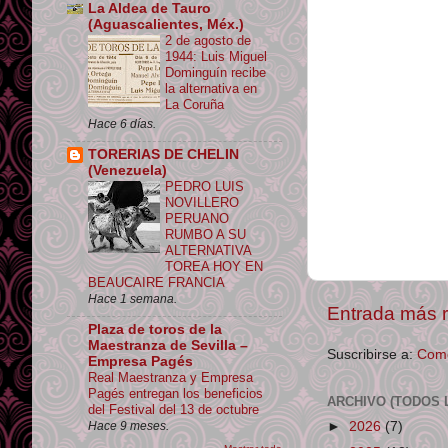
La Aldea de Tauro
(Aguascalientes, Méx.)
2 de agosto de
1944: Luis Miguel
Dominguín recibe
la alternativa en
La Coruña
Hace 6 días.
TORERIAS DE CHELIN
(Venezuela)
PEDRO LUIS
NOVILLERO
PERUANO
RUMBO A SU
ALTERNATIVA
TOREA HOY EN
BEAUCAIRE FRANCIA
Hace 1 semana.
Entrada más r
Plaza de toros de la
Maestranza de Sevilla –
Suscribirse a:
Come
Empresa Pagés
Real Maestranza y Empresa
Pagés entregan los beneficios
ARCHIVO (TODOS 
del Festival del 13 de octubre
►
2026
(7)
Hace 9 meses.