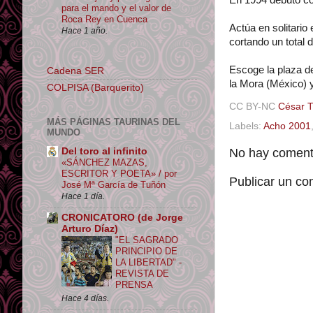
En 1994 debutó co
para el mando y el valor de
Roca Rey en Cuenca
Actúa en solitario
Hace 1 año.
cortando un total d
Escoge la plaza d
Cadena SER
la Mora (México) y
COLPISA (Barquerito)
CC BY-NC
César 
MÁS PÁGINAS TAURINAS DEL
Labels:
Acho 2001
MUNDO
No hay comenta
Del toro al infinito
«SÁNCHEZ MAZAS,
ESCRITOR Y POETA» / por
Publicar un co
José Mª García de Tuñón
Hace 1 día.
CRONICATORO (de Jorge
Arturo Díaz)
"EL SAGRADO
PRINCIPIO DE
LA LIBERTAD" -
REVISTA DE
PRENSA
Hace 4 días.