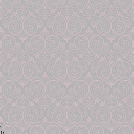
1)
91)