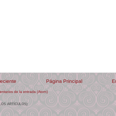
eciente
Página Principal
E
ntarios de la entrada (Atom)
LOS ARTÍCULOS)