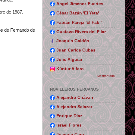
Grande.
Angel Jiménez Fuertes
bre de 1987,
César Bazán 'El Yeta'
Fabián Pareja 'El Fabi'
os de Fernando de
Gustavo Rivera del Pilar
Joaquín Galdós
Juan Carlos Cubas
Julio Alguiar
Kúntur Alfaro
Mostrar todo
NOVILLEROS PERUANOS
Alejandro Chávarri
Alejandro Salazar
Enrique Díaz
Israel Flores
Joaquín Caro