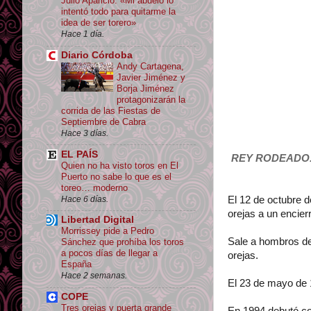
Julio Aparicio: «Mi abuelo lo
intentó todo para quitarme la
idea de ser torero»
Hace 1 día.
Diario Córdoba
Andy Cartagena,
Javier Jiménez y
Borja Jiménez
protagonizarán la
corrida de las Fiestas de
Septiembre de Cabra
Hace 3 días.
EL PAÍS
REY RODEADO
Quien no ha visto toros en El
Puerto no sabe lo que es el
toreo… moderno
Hace 6 días.
El 12 de octubre d
orejas a un encier
Libertad Digital
Morrissey pide a Pedro
Sale a hombros de 
Sánchez que prohíba los toros
a pocos días de llegar a
orejas.
España
Hace 2 semanas.
El 23 de mayo de 1
COPE
Tres orejas y puerta grande