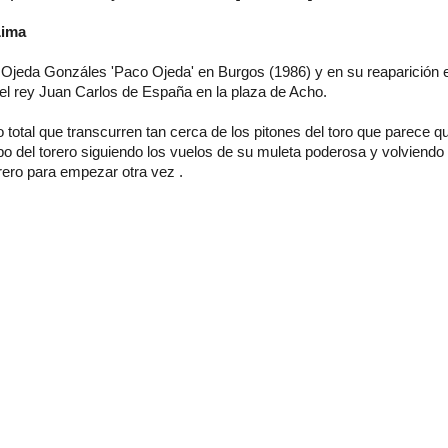
Lima
Ojeda Gonzáles 'Paco Ojeda' en Burgos (1986) y en su reaparición 
del rey Juan Carlos de España en la plaza de Acho.
total que transcurren tan cerca de los pitones del toro que parece q
po del torero siguiendo los vuelos de su muleta poderosa y volviendo
rero para empezar otra vez .
lace su origen.