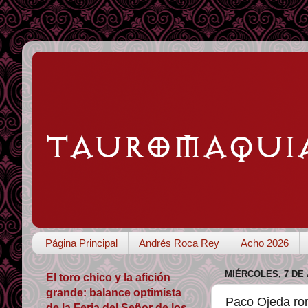
Página Principal
Andrés Roca Rey
Acho 2026
MIÉRCOLES, 7 DE 
El toro chico y la afición
grande: balance optimista
Paco Ojeda rom
de la Feria del Señor de los