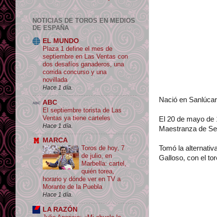
NOTICIAS DE TOROS EN MEDIOS
DE ESPAÑA
EL MUNDO
Plaza 1 define el mes de
septiembre en Las Ventas con
dos desafíos ganaderos, una
corrida concurso y una
novillada
Hace 1 día.
Nació en Sanlúcar
ABC
El septiembre torista de Las
Ventas ya tiene carteles
El 20 de mayo de 
Hace 1 día.
Maestranza de Sev
MARCA
Tomó la alternativ
Toros de hoy, 7
de julio, en
Galloso, con el t
Marbella: cartel,
quién torea,
horario y dónde ver en TV a
Morante de la Puebla
Hace 1 día.
LA RAZÓN