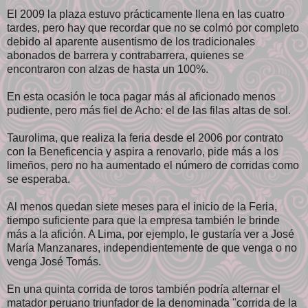
El 2009 la plaza estuvo prácticamente llena en las cuatro
tardes, pero hay que recordar que no se colmó por completo
debido al aparente ausentismo de los tradicionales
abonados de barrera y contrabarrera, quienes se
encontraron con alzas de hasta un 100%.
En esta ocasión le toca pagar más al aficionado menos
pudiente, pero más fiel de Acho: el de las filas altas de sol.
Taurolima, que realiza la feria desde el 2006 por contrato
con la Beneficencia y aspira a renovarlo, pide más a los
limeños, pero no ha aumentado el número de corridas como
se esperaba.
Al menos quedan siete meses para el inicio de la Feria,
tiempo suficiente para que la empresa también le brinde
más a la afición. A Lima, por ejemplo, le gustaría ver a José
María Manzanares, independientemente de que venga o no
venga José Tomás.
En una quinta corrida de toros también podría alternar el
matador peruano triunfador de la denominada "corrida de la