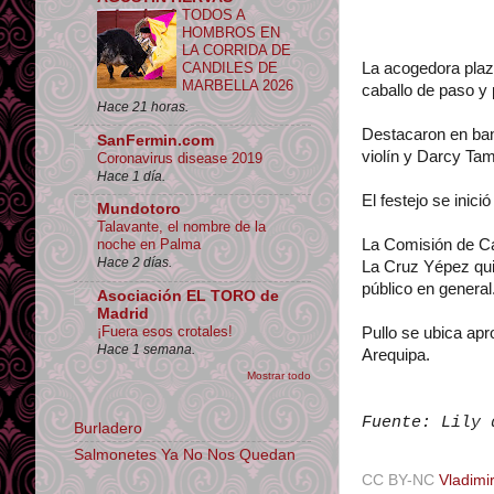
TODOS A
HOMBROS EN
LA CORRIDA DE
CANDILES DE
La acogedora plaza
MARBELLA 2026
caballo de paso y
Hace 21 horas.
Destacaron en band
SanFermin.com
violín y Darcy Ta
Coronavirus disease 2019
Hace 1 día.
El festejo se inici
Mundotoro
Talavante, el nombre de la
La Comisión de Cap
noche en Palma
Hace 2 días.
La Cruz Yépez quie
público en general
Asociación EL TORO de
Madrid
¡Fuera esos crotales!
Pullo se ubica ap
Hace 1 semana.
Arequipa.
Mostrar todo
Fuente: Lily 
Burladero
Salmonetes Ya No Nos Quedan
CC BY-NC
Vladimir