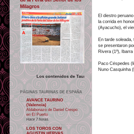
Milagros
El diestro peruano
la corrida en hono
(Ayacucho), el vie
En tarde soleada, 
se presentaron por
Rivera (1º), Ibarra 
Paco Céspedes (lil
Nuno Casquinha (bl
os contenidos de Tauromaquias tienen licencia libre para uso no 
PÁGINAS TAURINAS DE ESPAÑA
AVANCE TAURINO
(Valencia)
Aldabonazo de Daniel Crespo
en El Puerto
Hace 7 horas.
LOS TOROS CON
AGUSTIN HERVAS