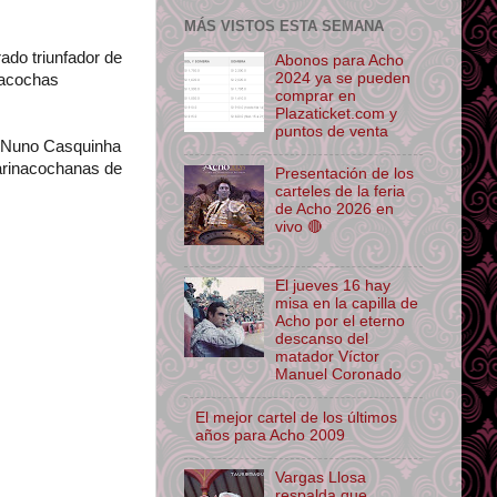
MÁS VISTOS ESTA SEMANA
ado triunfador de
Abonos para Acho
2024 ya se pueden
inacochas
comprar en
Plazaticket.com y
puntos de venta
és Nuno Casquinha
parinacochanas de
Presentación de los
carteles de la feria
de Acho 2026 en
vivo 🔴
El jueves 16 hay
misa en la capilla de
Acho por el eterno
descanso del
matador Víctor
Manuel Coronado
El mejor cartel de los últimos
años para Acho 2009
Vargas Llosa
respalda que