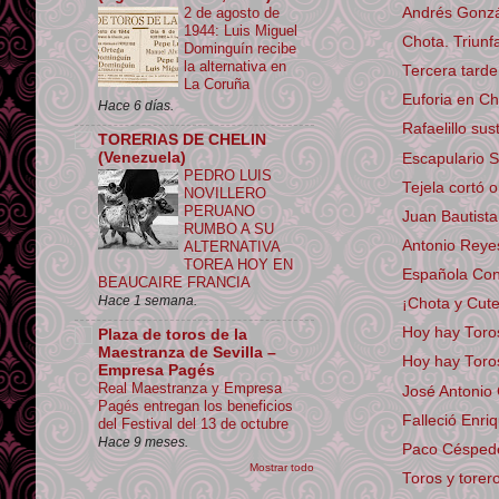
Andrés Gonzál
2 de agosto de
1944: Luis Miguel
Chota. Triunfa
Dominguín recibe
la alternativa en
Tercera tard
La Coruña
Euforia en Ch
Hace 6 días.
Rafaelillo sus
TORERIAS DE CHELIN
(Venezuela)
Escapulario 
PEDRO LUIS
Tejela cortó 
NOVILLERO
PERUANO
Juan Bautista
RUMBO A SU
Antonio Reyes 
ALTERNATIVA
TOREA HOY EN
Española Conc
BEAUCAIRE FRANCIA
Hace 1 semana.
¡Chota y Cut
Hoy hay Toro
Plaza de toros de la
Maestranza de Sevilla –
Hoy hay Toro
Empresa Pagés
Real Maestranza y Empresa
José Antonio 
Pagés entregan los beneficios
Falleció Enri
del Festival del 13 de octubre
Hace 9 meses.
Paco Céspedes
Mostrar todo
Toros y tore