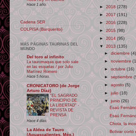
Hace 1 año.
►
2018
(278)
►
2017
(191)
Cadena SER
►
2016
(228)
COLPISA (Barquerito)
►
2015
(98)
►
2014
(95)
MÁS PÁGINAS TAURINAS DEL
▼
2013
(135)
MUNDO
►
diciembre
(4
Del toro al infinito
►
noviembre
(
La tauromaquia que solo sale
en las esquelas / por Julio
►
octubre
(16)
Martínez Romero
Hace 5 horas.
►
septiembre
(
►
agosto
(5)
CRONICATORO (de Jorge
Arturo Díaz)
►
julio
(18)
"EL SAGRADO
PRINCIPIO DE
▼
junio
(26)
LA LIBERTAD" -
Esaú Fernánd
REVISTA DE
PRENSA
Esaú Fernánde
Hace 4 días.
Chota, la inc
La Aldea de Tauro
Bolívar cortó 
(Aguascalientes, Méx.)