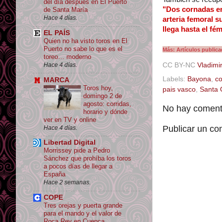
del día después en El Puerto
"Dos cornadas en
de Santa María
Hace 4 días.
arteria femoral s
llega hasta el f
EL PAÍS
Quien no ha visto toros en El
Puerto no sabe lo que es el
Más: Artículos publi
toreo… moderno
Hace 4 días.
CC BY-NC
Vladimir
Labels:
Bayona
,
co
MARCA
Toros hoy,
pais vasco
,
Santa O
domingo 2 de
agosto: corridas,
No hay comenta
horario y dónde
ver en TV y online
Publicar un co
Hace 4 días.
Libertad Digital
Morrissey pide a Pedro
Sánchez que prohíba los toros
a pocos días de llegar a
España
Hace 2 semanas.
COPE
Tres orejas y puerta grande
para el mando y el valor de
Roca Rey en Cuenca