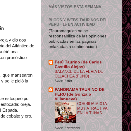
MÁS VISTOS ESTA SEMANA
BLOGS Y WEBS TAURINOS DEL
PERÚ - 16 EN ACTIVIDAD
án
(Tauromaquias no se
responsabiliza de las opiniones
reja y dio dos
publicadas en las páginas
ia del Atlántico de
enlazadas a continuación)
sufrió una
con pronóstico
Perú Taurino (de Carlos
Castillo Alejos)
BALANCE DE LA FERIA DE
as, que mansearon
OLLACHEA (PUNO)
 se le pidió la
Hace 1 día.
PANORAMA TAURINO DE
PERÚ (de Gonzalo
 que estoqueó por
Villanueva)
CORRIDA MIXTA
estocada: oreja.
MUY ATRACTIVA
é Espada,
EN LA TUNAS
 de cobalto y oro,
Hace 1 semana.