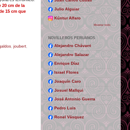
Juan Carlos Cubas
 20 cm de la
Julio Alguiar
l de 15 cm que
Kúntur Alfaro
Mostrar todo
NOVILLEROS PERUANOS
Alejandro Chávarri
galdos
,
joubert
,
Alejandro Salazar
Enrique Díaz
Israel Flores
Joaquín Caro
Josuel Mallqui
José Antonio Guerra
Pedro Luis
Ronel Vásquez