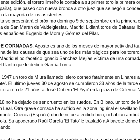
sente edición, el torero limeño le cortaba a su primer toro la primera o
España), que paseó con nueva bronca a otro juez que se negó a conce
a la mayoría de los asistentes.
a se presentará el próximo domingo 9 de septiembre en la primera co
 de San Martín de Valdeiglesias, Madrid. Lidiará toros de Baltasar I
os españoles Eugenio de Mora y Gómez del Pilar.
DE CORNADAS
. Agosto es uno de los meses de mayor actividad taur
na de las causas de que sea uno de los más trágicos para los torero
Madrid el polifacético Ignacio Sánchez Mejías víctima de una cornad
 Llanto que le dedicó García Lorca.
 1947 un toro de Miura llamado Islero corneó fatalmente en Linares a
e’. El último jueves 30 de agosto se cumplieron 33 años de la tarde 
el corazón de 21 años a José Cubero ‘El Yiyo’ en la plaza de Colemar V
8 no ha dejado de ser cruento en los ruedos. En Bilbao, un toro de 
Leal. Otra grave cornada ha sufrido en la zona inguinal el sevillan
lmonte, Cuenca (España) donde ni fue atendido bien, ni habían ambul
ñola. Su apoderado Raúl García ‘El Tato’ le trasladó a Albacete donde l
rando.
a el francés Joubert cuyo parte médico de la cornada sufrida en Bay