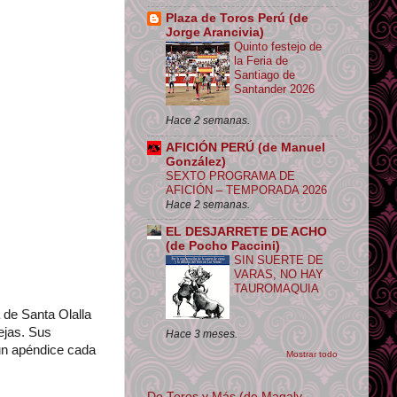
Plaza de Toros Perú (de
Jorge Arancivia)
Quinto festejo de
la Feria de
Santiago de
Santander 2026
Hace 2 semanas.
AFICIÓN PERÚ (de Manuel
González)
SEXTO PROGRAMA DE
AFICIÓN – TEMPORADA 2026
Hace 2 semanas.
EL DESJARRETE DE ACHO
(de Pocho Paccini)
SIN SUERTE DE
VARAS, NO HAY
TAUROMAQUIA
 de Santa Olalla
ejas. Sus
Hace 3 meses.
un apéndice cada
Mostrar todo
De Toros y Más (de Magaly