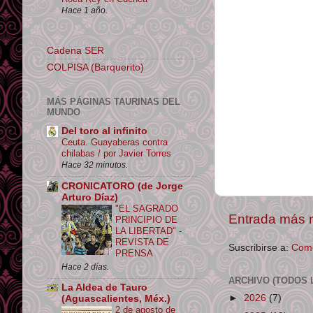
Hace 1 año.
Cadena SER
COLPISA (Barquerito)
MÁS PÁGINAS TAURINAS DEL
MUNDO
Del toro al infinito
Ceuta. Guayaberas contra
chilabas / por Javier Torres
Hace 32 minutos.
CRONICATORO (de Jorge
Arturo Díaz)
"EL SAGRADO
Entrada más r
PRINCIPIO DE
LA LIBERTAD" -
REVISTA DE
Suscribirse a:
Come
PRENSA
Hace 2 días.
ARCHIVO (TODOS 
La Aldea de Tauro
►
2026
(7)
(Aguascalientes, Méx.)
2 de agosto de