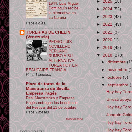
►
2025
(18)
1944: Luis Miguel
Dominguín recibe
►
2024
(52)
la alternativa en
►
2023
(43)
La Coruña
Hace 4 días.
►
2022
(49)
►
2021
(3)
TORERIAS DE CHELIN
(Venezuela)
►
2020
(1)
PEDRO LUIS
NOVILLERO
►
2019
(43)
PERUANO
▼
2018
(278)
RUMBO A SU
ALTERNATIVA
►
diciembre
(1
TOREA HOY EN
►
noviembre
(
BEAUCAIRE FRANCIA
Hace 1 semana.
►
octubre
(5)
Plaza de toros de la
▼
septiembre
(
Maestranza de Sevilla –
Hoy hay Toro
Empresa Pagés
Real Maestranza y Empresa
Urresti apoya
Pagés entregan los beneficios
Hoy hay Tor
del Festival del 13 de octubre
Hace 9 meses.
Joaquín Gald
Mostrar todo
Hoy hay Tor
Hoy hay Toro