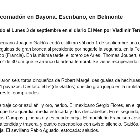
 cornadón en Bayona. Escribano, en Belmonte
ado el Lunes 3 de septiembre en el diario El Men por Vladimir Ter
peruano Joaquín Galdós cortó el último sábado 1 de septiembre una o
eguidas de gran bronca al presidente por negarle la segunda, en la Fer
 (Francia). En la misma tarde, el torero de Arles, Thomas Joubert, 
o” de 30 cm que le arrancó la arteria femoral. Se viene recuperando 
ace su origen.
diaron seis toros cinqueños de Robert Margé, desiguales de hechur
 puyazos. Destacó el 5º (de Galdós) que dio gran juego en la muleta y
l resto, complicados.
e traje color azul añil y oro, herido. El mexicano Sergio Flores, en el
 que hizo guardia, media estocada y dos descabellos. En el segundo, 
s Campos, pinchazo y estocada: oreja. El madrileño Francisco Jos
 tendida y trasera, y cuatro descabellos con aviso: silencio. Galdós,
ja. El sevillano Pablo Aguado, estocada: saludos.