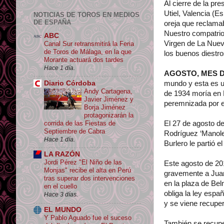
Al cierre de la pre
Utiel, Valencia (
NOTICIAS DE TOROS EN MEDIOS
DE ESPAÑA
oreja que reclamab
Nuestro compatriot
ABC
Virgen de La Nueva
Canal Sur retransmitirá la Feria
de Toros de Málaga, en la que
los buenos diestr
Morante actuará dos tardes
Hace 1 día.
AGOSTO, MES 
Diario Córdoba
mundo y esta es u
Andy Cartagena,
de 1934 moría en 
Javier Jiménez y
peremnizada por el
Borja Jiménez
protagonizarán la
corrida de las Fiestas de
El 27 de agosto de
Septiembre de Cabra
Rodríguez ‘Manolet
Hace 1 día.
Burlero le partió 
LA RAZÓN
Jordi Pérez "El Niño de las
Este agosto de 201
Monjas" recibe el alta en Perú
gravemente a Juan 
tras superar dos intervenciones
en la plaza de Be
en el cuello
obliga la ley espa
Hace 3 días.
y se viene recupe
EL MUNDO
Y Pablo Aguado fue el suceso
También se recuper