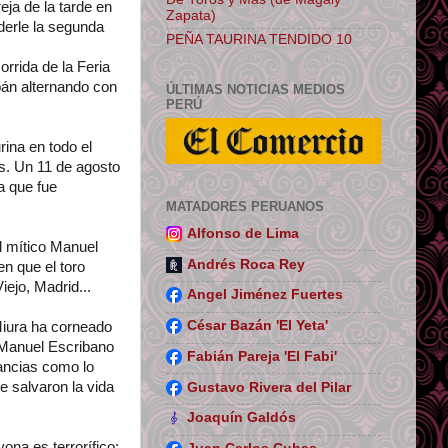
reja de la tarde en
Zapata)
derle la segunda
PEÑA TAURINA TENDIDO 10
rrida de la Feria
bán alternando con
ÚLTIMAS NOTICIAS MEDIOS
PERÚ
ina en todo el
s. Un 11 de agosto
a que fue
MATADORES PERUANOS
Alfonso de Lima
l mítico Manuel
Andrés Roca Rey
en que el toro
iejo, Madrid...
Angel Jiménez Fuertes
César Bazán 'El Yeta'
Miura ha corneado
o Manuel Escribano
Fabián Pareja 'El Fabi'
ancias como lo
e salvaron la vida
Gustavo Rivera del Pilar
Joaquín Galdós
ona es terrorífico: