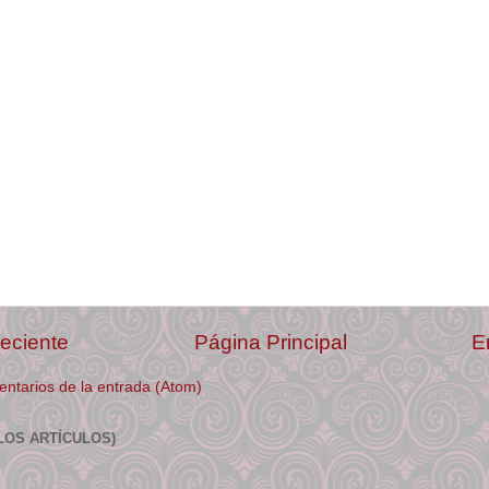
eciente
Página Principal
E
ntarios de la entrada (Atom)
LOS ARTÍCULOS)