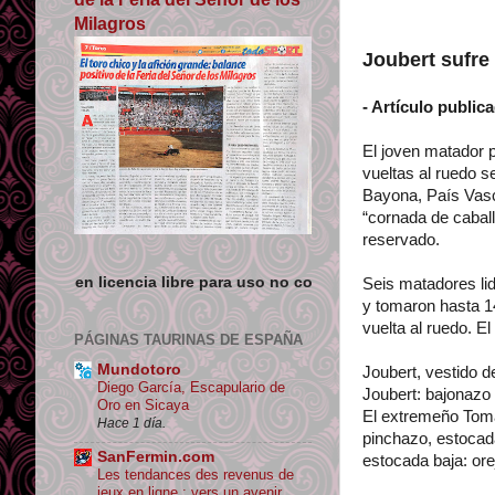
Milagros
Joubert sufre
- Artículo public
El joven matador 
vueltas al ruedo s
Bayona, País Vasco
“cornada de caball
reservado.
encia libre para uso no comercial siempre que se de crédito y enl
Seis matadores li
y tomaron hasta 14
vuelta al ruedo. E
PÁGINAS TAURINAS DE ESPAÑA
Mundotoro
Joubert, vestido d
Diego García, Escapulario de
Joubert: bajonazo
Oro en Sicaya
El extremeño Tomá
Hace 1 día.
pinchazo, estocada
SanFermin.com
estocada baja: ore
Les tendances des revenus de
jeux en ligne : vers un avenir