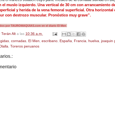
 el muslo izquierdo. Una vertical de 30 cm con arrancamiento de
uperficial y herida de la vena femoral superficial. Otra horizonta
émur con destrozo muscular. Pronóstico muy grave”.
cados por TAUROMAQUIAS.com en el diario El Men
 Terán Alt
a las
10:36 a.m.
gidas
,
cornadas
,
El Men
,
escribano
,
España
,
Francia
,
huelva
,
joaquin 
lalla
,
Toreros peruanos
rios.:
mentario