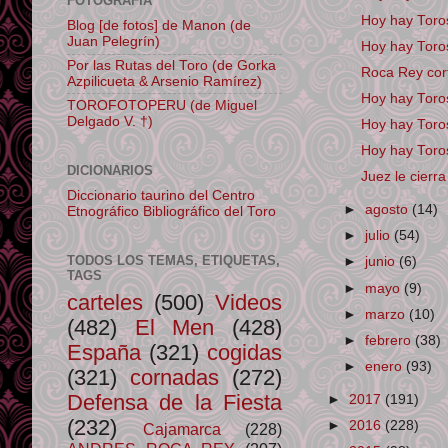
FOTOGRAFÍA
Hoy hay Tor
Blog [de fotos] de Manon (de
Juan Pelegrín)
Hoy hay Toros
Por las Rutas del Toro (de Gorka
Roca Rey cort
Azpilicueta & Arsenio Ramírez)
Hoy hay Toros
TOROFOTOPERU (de Miguel
Delgado V. †)
Hoy hay Toro
Hoy hay Toro
DICIONARIOS
Juez le cierr
Diccionario taurino del Centro
►
agosto
(14)
Etnográfico Bibliográfico del Toro
►
julio
(54)
TODOS LOS TEMAS, ETIQUETAS,
►
junio
(6)
TAGS
►
mayo
(9)
carteles
(500)
Videos
►
marzo
(10)
(482)
El Men
(428)
►
febrero
(38)
España
(321)
cogidas
►
enero
(93)
(321)
cornadas
(272)
Defensa de la Fiesta
►
2017
(191)
(232)
►
2016
(228)
Cajamarca
(228)