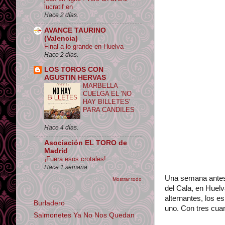
lucratif en
Hace 2 días.
AVANCE TAURINO
(Valencia)
Final a lo grande en Huelva
Hace 2 días.
LOS TOROS CON
AGUSTIN HERVAS
MARBELLA
CUELGA EL 'NO
HAY BILLETES'
PARA CANDILES
Hace 4 días.
Asociación EL TORO de
Madrid
¡Fuera esos crotales!
Hace 1 semana.
Una semana antes,
Mostrar todo
del Cala, en Huelv
alternantes, los 
Burladero
uno. Con tres cuar
Salmonetes Ya No Nos Quedan