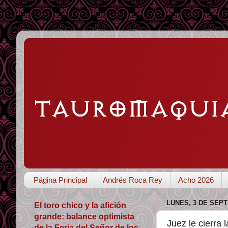
Página Principal
Andrés Roca Rey
Acho 2026
LUNES, 3 DE SEPT
El toro chico y la afición
grande: balance optimista
Juez le cierra
de la Feria del Señor de los