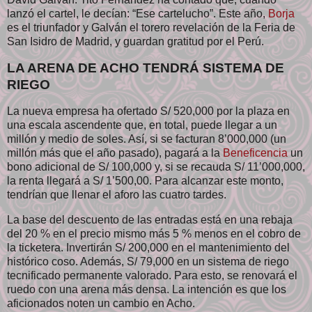
lanzó el cartel, le decían: “Ese cartelucho”. Este año,
Borja
es el triunfador y Galván el torero revelación de la Feria de
San Isidro de Madrid, y guardan gratitud por el Perú.
LA ARENA DE ACHO TENDRÁ SISTEMA DE
RIEGO
La nueva empresa ha ofertado S/ 520,000 por la plaza en
una escala ascendente que, en total, puede llegar a un
millón y medio de soles. Así, si se facturan 8’000,000 (un
millón más que el año pasado), pagará a la
Beneficencia
un
bono adicional de S/ 100,000 y, si se recauda S/ 11’000,000,
la renta llegará a S/ 1’500,00. Para alcanzar este monto,
tendrían que llenar el aforo las cuatro tardes.
La base del descuento de las entradas está en una rebaja
del 20 % en el precio mismo más 5 % menos en el cobro de
la ticketera. Invertirán S/ 200,000 en el mantenimiento del
histórico coso. Además, S/ 79,000 en un sistema de riego
tecnificado permanente valorado. Para esto, se renovará el
ruedo con una arena más densa. La intención es que los
aficionados noten un cambio en Acho.