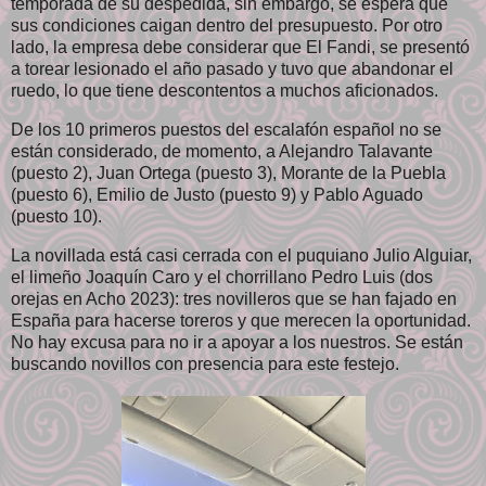
temporada de su despedida, sin embargo, se espera que
sus condiciones caigan dentro del presupuesto. Por otro
lado, la empresa debe considerar que El Fandi, se presentó
a torear lesionado el año pasado y tuvo que abandonar el
ruedo, lo que tiene descontentos a muchos aficionados.
De los 10 primeros puestos del escalafón español no se
están considerado, de momento, a Alejandro Talavante
(puesto 2), Juan Ortega (puesto 3), Morante de la Puebla
(puesto 6), Emilio de Justo (puesto 9) y Pablo Aguado
(puesto 10).
La novillada está casi cerrada con el puquiano Julio Alguiar,
el limeño Joaquín Caro y el chorrillano Pedro Luis (dos
orejas en Acho 2023): tres novilleros que se han fajado en
España para hacerse toreros y que merecen la oportunidad.
No hay excusa para no ir a apoyar a los nuestros. Se están
buscando novillos con presencia para este festejo.