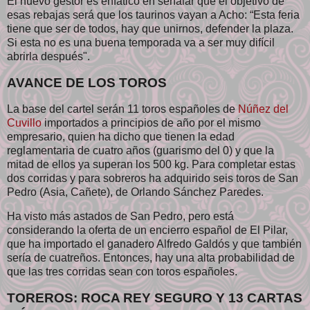
El nuevo gestor es enfático en señalar que el objetivo de
esas rebajas será que los taurinos vayan a Acho: “Esta feria
tiene que ser de todos, hay que unirnos, defender la plaza.
Si esta no es una buena temporada va a ser muy difícil
abrirla después".
AVANCE DE LOS TOROS
La base del cartel serán 11 toros españoles de
Núñez del
Cuvillo
importados a principios de año por el mismo
empresario, quien ha dicho que tienen la edad
reglamentaria de cuatro años (guarismo del 0) y que la
mitad de ellos ya superan los 500 kg. Para completar estas
dos corridas y para sobreros ha adquirido seis toros de San
Pedro (Asia, Cañete), de Orlando Sánchez Paredes.
Ha visto más astados de San Pedro, pero está
considerando la oferta de un encierro español de El Pilar,
que ha importado el ganadero Alfredo Galdós y que también
sería de cuatreños. Entonces, hay una alta probabilidad de
que las tres corridas sean con toros españoles.
TOREROS: ROCA REY SEGURO Y 13 CARTAS