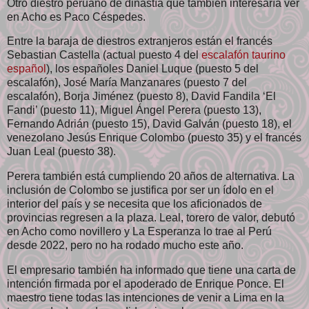
Otro diestro peruano de dinastía que también interesaría ver
en Acho es Paco Céspedes.
Entre la baraja de diestros extranjeros están el francés
Sebastian Castella (actual puesto 4 del
escalafón taurino
español
), los españoles Daniel Luque (puesto 5 del
escalafón), José María Manzanares (puesto 7 del
escalafón), Borja Jiménez (puesto 8), David Fandila ‘El
Fandi’ (puesto 11), Miguel Ángel Perera (puesto 13),
Fernando Adrián (puesto 15), David Galván (puesto 18), el
venezolano Jesús Enrique Colombo (puesto 35) y el francés
Juan Leal (puesto 38).
Perera también está cumpliendo 20 años de alternativa. La
inclusión de Colombo se justifica por ser un ídolo en el
interior del país y se necesita que los aficionados de
provincias regresen a la plaza. Leal, torero de valor, debutó
en Acho como novillero y La Esperanza lo trae al Perú
desde 2022, pero no ha rodado mucho este año.
El empresario también ha informado que tiene una carta de
intención firmada por el apoderado de Enrique Ponce. El
maestro tiene todas las intenciones de venir a Lima en la