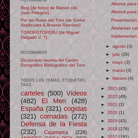
FOTOGRAFÍA
Abonos para 
Blog [de fotos] de Manon (de
Abonos para 
Juan Pelegrín)
Presentación o
Por las Rutas del Toro (de Gorka
Azpilicueta & Arsenio Ramírez)
Adelantan car
TOROFOTOPERU (de Miguel
Implementan s
Delgado V. †)
►
agosto
(3)
DICIONARIOS
►
julio
(26)
Diccionario taurino del Centro
►
mayo
(3)
Etnográfico Bibliográfico del Toro
►
marzo
(3)
►
febrero
(4)
TODOS LOS TEMAS, ETIQUETAS,
TAGS
►
2023
(43)
carteles
(500)
Videos
►
2022
(49)
(482)
El Men
(428)
►
2021
(3)
España
(321)
cogidas
►
2020
(1)
(321)
cornadas
(272)
►
2019
(43)
Defensa de la Fiesta
►
2018
(278)
(232)
Cajamarca
(228)
►
2017
(191)