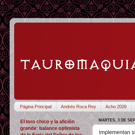
Página Principal
Andrés Roca Rey
Acho 2026
MARTES, 3 DE SE
El toro chico y la afición
grande: balance optimista
Implementan si
de la Feria del Señor de los