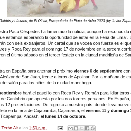
Galdós y Lúcumo, de El Olivar, Escapulario de Plata de Acho 2023 (by Javier Zapat
iestro Paco Céspedes ha lamentado la noticia, aunque ha reconocido 
que estamos esperando la oportunidad de estar en la Feria de Lima”.
rán con seis extranjeros. Un cartel que se vocea con fuerza es el q
res y Roca Rey para el domingo 17 de noviembre en la tercera corri
faron el último sábado en el tercer festejo en la ciudad madrileña de S
ra en España para alternar el próximo
viernes 6 de septiembre
con 
Alcázar de San Juan, frente a toros de Apolinar. Por la mañana de es
o de salón para los niños de la ciudad manchega.
septiembre
hará el paseíllo
con Roca Rey y Román para lidiar toros 
 de Cantabria que apuesta por los dos toreros peruanos. En España, 
s 12 presentaciones. De regreso a nuestro país, donde lleva nueve 
lete en la feria de Cajabamba, Cajamarca, el
viernes 11 y domingo 
á a Ticapampa, Áncash, el
lunes 14 de octubre
.
 Terán Alt
a las
1:50 p.m.