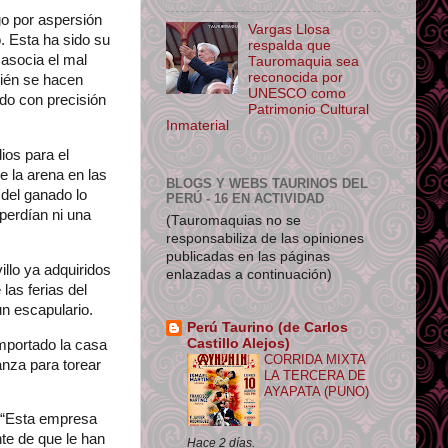
o por aspersión
Vargas Llosa
o. Esta ha sido su
respalda que
 asocia el mal
Tauromaquia sea
reconocida por
bién se hacen
UNESCO como
edo con precisión
Patrimonio Cultural
Inmaterial
ios para el
e la arena en las
BLOGS Y WEBS TAURINOS DEL
 del ganado lo
PERÚ - 16 EN ACTIVIDAD
perdían ni una
(Tauromaquias no se
responsabiliza de las opiniones
publicadas en las páginas
llo ya adquiridos
enlazadas a continuación)
las ferias del
 un escapulario.
Perú Taurino (de Carlos
Castillo Alejos)
importado la casa
CORRIDA MIXTA
nza para torear
LA TERCERA DE
AYAPATA (PUNO)
 “Esta empresa
te de que le han
Hace 2 días.