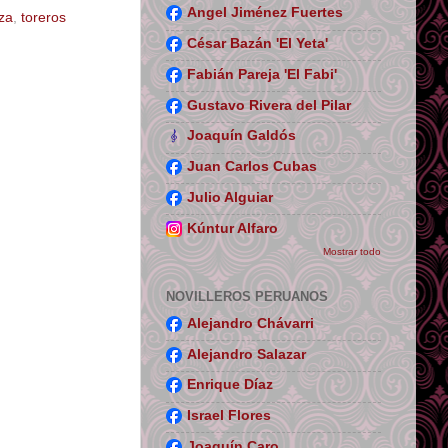
Angel Jiménez Fuertes
za
,
toreros
César Bazán 'El Yeta'
Fabián Pareja 'El Fabi'
Gustavo Rivera del Pilar
Joaquín Galdós
Juan Carlos Cubas
Julio Alguiar
Kúntur Alfaro
Mostrar todo
NOVILLEROS PERUANOS
Alejandro Chávarri
Alejandro Salazar
Enrique Díaz
Israel Flores
Joaquín Caro