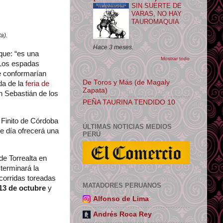
SIN SUERTE DE
VARAS, NO HAY
TAUROMAQUIA
a).
Hace 3 meses.
que: “es una
Mostrar todo
 Los espadas
ue conformarían
De Toros y Más (de Magaly
da de la
feria de
Zapata)
an Sebastián de los
PEÑA TAURINA TENDIDO 10
Finito de Córdoba
ÚLTIMAS NOTICIAS MEDIOS
e día ofrecerá una
PERÚ
de Torrealta en
terminará la
corridas toreadas
MATADORES PERUANOS
13 de octubre
y
Alfonso de Lima
Andrés Roca Rey