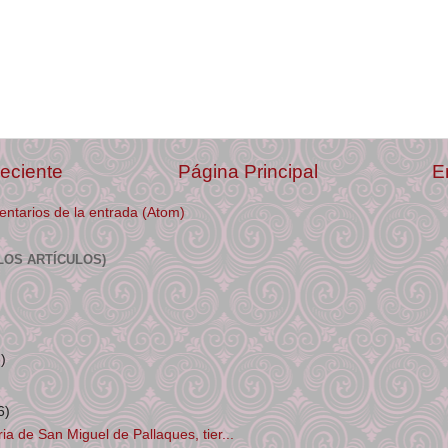
eciente
Página Principal
E
ntarios de la entrada (Atom)
LOS ARTÍCULOS)
3)
6)
ria de San Miguel de Pallaques, tier...