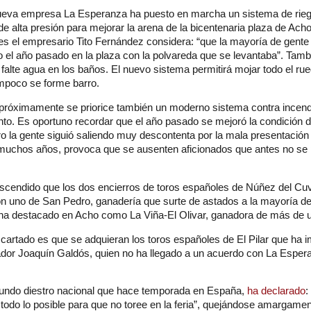
 nueva empresa La Esperanza ha puesto en marcha un sistema de rieg
de alta presión para mejorar la arena de la bicentenaria plaza de Ach
es el empresario Tito Fernández considera: “que la mayoría de gente
 el año pasado en la plaza con la polvareda que se levantaba”. Tam
falte agua en los baños. El nuevo sistema permitirá mojar todo el ru
mpoco se forme barro.
próximamente se priorice también un moderno sistema contra incend
to. Es oportuno recordar que el año pasado se mejoró la condición d
ro la gente siguió saliendo muy descontenta por la mala presentación
muchos años, provoca que se ausenten aficionados que antes no se 
ascendido que los dos encierros de toros españoles de Núñez del Cuvi
n uno de San Pedro, ganadería que surte de astados a la mayoría de 
 ha destacado en Acho como La Viña-El Olivar, ganadora de más de
cartado es que se adquieran los toros españoles de El Pilar que ha 
dor Joaquín Galdós, quien no ha llegado a un acuerdo con La Espera
gundo diestro nacional que hace temporada en España,
ha declarado
:
odo lo posible para que no toree en la feria”, quejándose amargamen