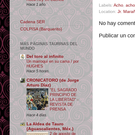
Hace 1 año.
Labels:
Acho
,
acho
Location:
Jr. Mara
Cadena SER
No hay comenta
COLPISA (Barquerito)
Publicar un co
MÁS PÁGINAS TAURINAS DEL
MUNDO
Del toro al infinito
Un marroquí en su cama / por
HUGHES
Hace 5 horas.
CRONICATORO (de Jorge
Arturo Díaz)
"EL SAGRADO
PRINCIPIO DE
LA LIBERTAD" -
REVISTA DE
PRENSA
Hace 4 días.
La Aldea de Tauro
(Aguascalientes, Méx.)
2 de agosto de