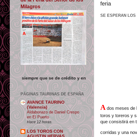
feria
Milagros
SE ESPERAN LOS
e se de crédito y enlace su origen.
PÁGINAS TAURINAS DE ESPAÑA
AVANCE TAURINO
A
(Valencia)
dos meses de la
Aldabonazo de Daniel Crespo
toros y toreros y 
en El Puerto
que consistirá en 
Hace 12 horas.
LOS TOROS CON
corridas y una no
AGUSTIN HERVAS