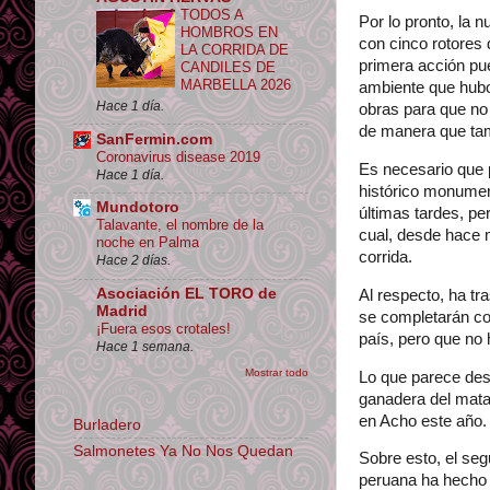
TODOS A
Por lo pronto, la
HOMBROS EN
con cinco rotores 
LA CORRIDA DE
primera acción pu
CANDILES DE
MARBELLA 2026
ambiente que hubo
Hace 1 día.
obras para que no 
de manera que ta
SanFermin.com
Coronavirus disease 2019
Es necesario que 
Hace 1 día.
histórico monumen
Mundotoro
últimas tardes, pe
Talavante, el nombre de la
cual, desde hace 
noche en Palma
corrida.
Hace 2 días.
Asociación EL TORO de
Al respecto, ha tr
Madrid
se completarán co
¡Fuera esos crotales!
país, pero que no
Hace 1 semana.
Mostrar todo
Lo que parece des
ganadera del mata
en Acho este año.
Burladero
Salmonetes Ya No Nos Quedan
Sobre esto, el se
peruana ha hecho t