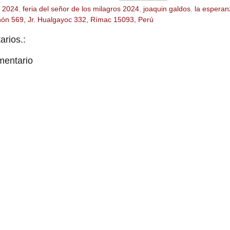
 2024
,
feria del señor de los milagros 2024
,
joaquin galdos
,
la esperan
ñón 569, Jr. Hualgayoc 332, Rímac 15093, Perú
rios.:
mentario