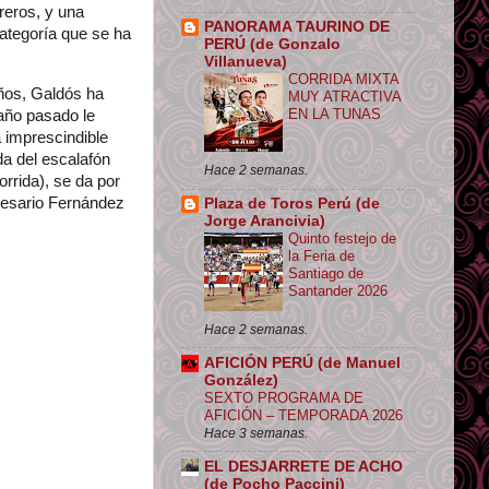
reros, y una
PANORAMA TAURINO DE
ategoría que se ha
PERÚ (de Gonzalo
Villanueva)
CORRIDA MIXTA
ños, Galdós ha
MUY ATRACTIVA
EN LA TUNAS
año pasado le
a imprescindible
a del escalafón
Hace 2 semanas.
rrida), se da por
resario Fernández
Plaza de Toros Perú (de
Jorge Arancivia)
Quinto festejo de
la Feria de
Santiago de
Santander 2026
Hace 2 semanas.
AFICIÓN PERÚ (de Manuel
González)
SEXTO PROGRAMA DE
AFICIÓN – TEMPORADA 2026
Hace 3 semanas.
EL DESJARRETE DE ACHO
(de Pocho Paccini)