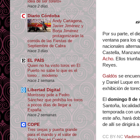
idea de ser torero»
Hace 2 días.
Diario Córdoba
Andy Cartagena,
📸
Javier Jiménez y
Borja Jiménez
Por su parte, el d
protagonizarán la
ventana para los 
corrida de las Fiestas de
Septiembre de Cabra
nacionales alterna
Hace 3 días.
Castella, Manzana
Acho
. Ellos triun
EL PAÍS
Reyes.
Quien no ha visto toros en El
Puerto no sabe lo que es el
toreo… moderno
Galdós
se encuent
Hace 1 semana.
y Daniel Luque en 
exhibición de tore
Libertad Digital
Morrissey pide a Pedro
El
domingo 8 de 
Sánchez que prohíba los toros
a pocos días de llegar a
Santoña, localidad
España
temporada con una
Hace 2 semanas.
este año, hará dob
de allí se dirigir
COPE
Tres orejas y puerta grande
para el mando y el valor de
CC BY-NC
Vladimir
Roca Rey en Cuenca