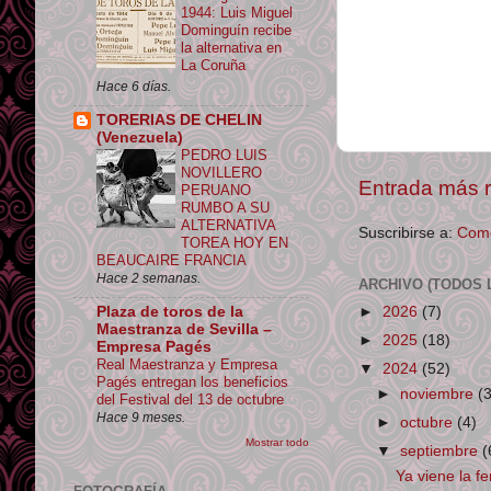
1944: Luis Miguel
Dominguín recibe
la alternativa en
La Coruña
Hace 6 días.
TORERIAS DE CHELIN
(Venezuela)
PEDRO LUIS
NOVILLERO
Entrada más r
PERUANO
RUMBO A SU
ALTERNATIVA
Suscribirse a:
Come
TOREA HOY EN
BEAUCAIRE FRANCIA
Hace 2 semanas.
ARCHIVO (TODOS 
Plaza de toros de la
►
2026
(7)
Maestranza de Sevilla –
►
2025
(18)
Empresa Pagés
Real Maestranza y Empresa
▼
2024
(52)
Pagés entregan los beneficios
►
noviembre
(
del Festival del 13 de octubre
Hace 9 meses.
►
octubre
(4)
Mostrar todo
▼
septiembre
(
Ya viene la fe