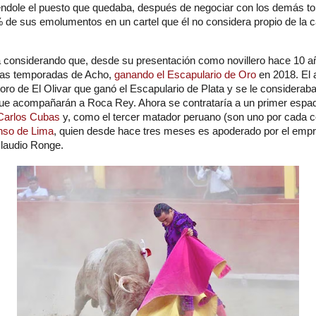
iéndole el puesto que quedaba, después de negociar con los demás to
% de sus emolumentos en un cartel que él no considera propio de la c
 considerando que, desde su presentación como novillero hace 10 a
las temporadas de Acho,
ganando el Escapulario de Oro
en 2018. El 
toro de El Olivar que ganó el Escapulario de Plata y se le considerab
 que acompañarán a Roca Rey. Ahora se contrataría a un primer espad
Carlos Cubas
y, como el tercer matador peruano (son uno por cada co
nso de Lima
, quien desde hace tres meses es apoderado por el emp
Claudio Ronge.