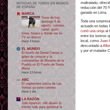
maltratado, ofrec
NOTICIAS DE TOROS EN MEDIOS
DE ESPAÑA
reducción del 70 
ganado en Lima.
MARCA
Toros de hoy,
Toda una sorpresa
domingo 9 de
agosto: corridas,
actuado en todas 
cartel, quién
cortó una oreja
al 
torea, horario y dónde ver en
entre los toreros
TV en directo
local, como
Juan 
Hace 3 horas.
descontado a
Alfo
EL MUNDO
y por el matador 
El triunfo de Daniel Crespo a
golpe de corazón y la
contrariedad de Morante de la
Puebla en El Puerto de Santa
María
Hace 13 horas.
ABC
El septiembre torista de Las
Ventas ya tiene carteles
Hace 1 día.
LA RAZÓN
Julio Aparicio: «Mi abuelo lo
intentó todo para quitarme la