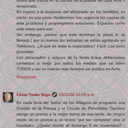
torero que triunfa en la corrida de la prensa de cada feria o
temporada.
En cuanto a la ausencia del aficionado en los tendidos, es
cierto: es una pena. Analizemos con urgencia las causas de
este problema y propongamos soluciones. Espacios como
este están para eso.
Sin embargo, parece que este domingo la plaza sí se
llenará ( por lo menos las entradas se están agotando en
Teleticket). ¿A que se debe la expectativa? Fácil. Los toros
prometen.
Los aficionados y actores de la fiesta brava deberíamos
comenzar a exigir por todos los medios que se lidien
TOROS y así no habrán más festejos sin público en Acho.
Responder
César Terán Vega
22/11/06 10:59 a.m.
En cada feria del Señor de los Milagros se programa una
Corrida de la Prensa y el Círculo de Periodistas Taurinos
otorga un premio a la mejor faena de esa tarde, de ningún
modo es un premio a un torero "por ser completo" sino al
triunfador. ¿Quién triunfó el domingo 5 de noviembre? -