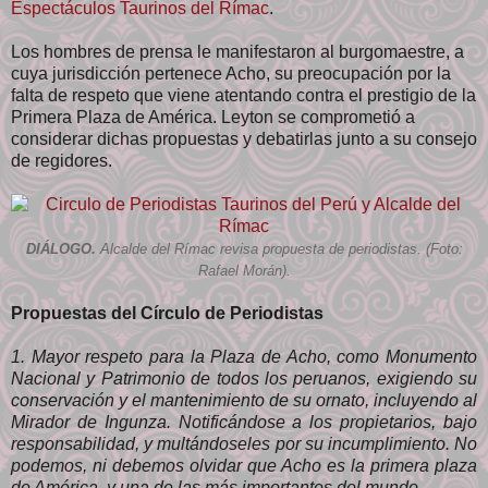
Espectáculos Taurinos del Rímac
.
Los hombres de prensa le manifestaron al burgomaestre, a
cuya jurisdicción pertenece Acho, su preocupación por la
falta de respeto que viene atentando contra el prestigio de la
Primera Plaza de América. Leyton se comprometió a
considerar dichas propuestas y debatirlas junto a su consejo
de regidores.
DIÁLOGO.
Alcalde del Rímac revisa propuesta de periodistas. (Foto:
Rafael Morán).
Propuestas del Círculo de Periodistas
1. Mayor respeto para la Plaza de Acho, como Monumento
Nacional y Patrimonio de todos los peruanos, exigiendo su
conservación y el mantenimiento de su ornato, incluyendo al
Mirador de Ingunza. Notificándose a los propietarios, bajo
responsabilidad, y multándoseles por su incumplimiento. No
podemos, ni debemos olvidar que Acho es la primera plaza
de América, y una de las más importantes del mundo.