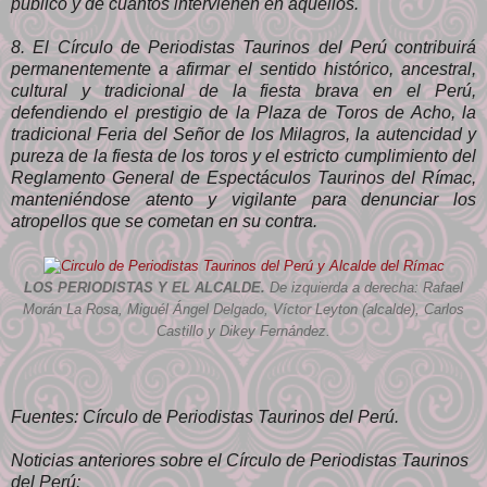
público y de cuantos intervienen en aquellos.
8. El Círculo de Periodistas Taurinos del Perú contribuirá
permanentemente a afirmar el sentido histórico, ancestral,
cultural y tradicional de la fiesta brava en el Perú,
defendiendo el prestigio de la Plaza de Toros de Acho, la
tradicional Feria del Señor de los Milagros, la autencidad y
pureza de la fiesta de los toros y el estricto cumplimiento del
Reglamento General de Espectáculos Taurinos del Rímac,
manteniéndose atento y vigilante para denunciar los
atropellos que se cometan en su contra.
LOS PERIODISTAS Y EL ALCALDE.
De izquierda a derecha: Rafael
Morán La Rosa, Miguél Ángel Delgado, Víctor Leyton (alcalde), Carlos
Castillo y Dikey Fernández.
Fuentes: Círculo de Periodistas Taurinos del Perú.
Noticias anteriores sobre el Círculo de Periodistas Taurinos
del Perú: