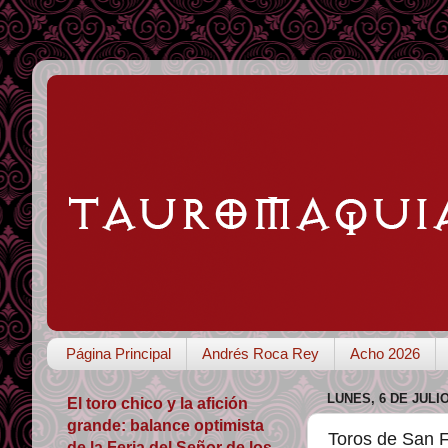
Página Principal
Andrés Roca Rey
Acho 2026
LUNES, 6 DE JULIO
El toro chico y la afición
grande: balance optimista
Toros de San F
de la Feria del Señor de los