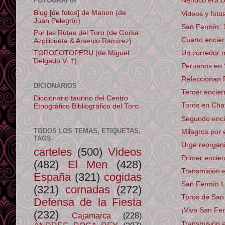
FOTOGRAFÍA
Nenuco era co
Blog [de fotos] de Manon (de
Videos y foto
Juan Pelegrín)
San Fermín: 
Por las Rutas del Toro (de Gorka
Cuarto encier
Azpilicueta & Arsenio Ramírez)
TOROFOTOPERU (de Miguel
Un corredor m
Delgado V. †)
Peruanos en
Refaccionan 
DICIONARIOS
Tercer encier
Diccionario taurino del Centro
Toros en Cha
Etnográfico Bibliográfico del Toro
Segundo encie
TODOS LOS TEMAS, ETIQUETAS,
Milagros por 
TAGS
Urge reorgani
carteles
(500)
Videos
Primer encier
(482)
El Men
(428)
Transmisión 
España
(321)
cogidas
San Fermín Li
(321)
cornadas
(272)
Toros de San 
Defensa de la Fiesta
¡Viva San Fe
(232)
Cajamarca
(228)
Transmisión e