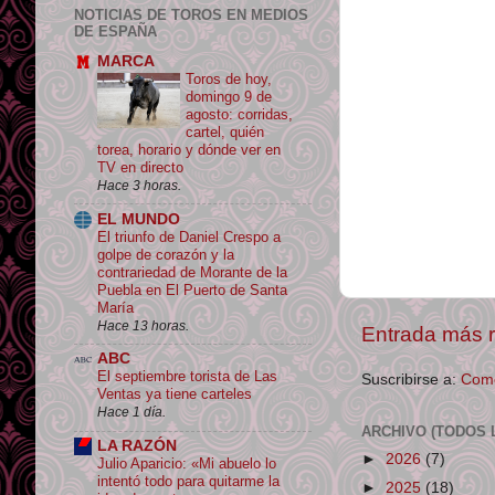
NOTICIAS DE TOROS EN MEDIOS
DE ESPAÑA
MARCA
Toros de hoy,
domingo 9 de
agosto: corridas,
cartel, quién
torea, horario y dónde ver en
TV en directo
Hace 3 horas.
EL MUNDO
El triunfo de Daniel Crespo a
golpe de corazón y la
contrariedad de Morante de la
Puebla en El Puerto de Santa
María
Hace 13 horas.
Entrada más r
ABC
El septiembre torista de Las
Suscribirse a:
Come
Ventas ya tiene carteles
Hace 1 día.
ARCHIVO (TODOS 
LA RAZÓN
►
2026
(7)
Julio Aparicio: «Mi abuelo lo
intentó todo para quitarme la
►
2025
(18)