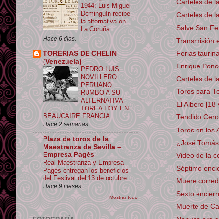
Carteles de l
1944: Luis Miguel
Dominguín recibe
Carteles de l
la alternativa en
Salve San Fe
La Coruña
Hace 6 días.
Transmisión e
Ferias taurin
TORERIAS DE CHELIN
(Venezuela)
Enrique Ponce
PEDRO LUIS
NOVILLERO
Carteles de l
PERUANO
Toros para To
RUMBO A SU
ALTERNATIVA
El Albero [18 
TOREA HOY EN
BEAUCAIRE FRANCIA
Tendido Cero 
Hace 2 semanas.
Toros en los
Plaza de toros de la
¿José Tomás p
Maestranza de Sevilla –
Empresa Pagés
Video de la 
Real Maestranza y Empresa
Séptimo encie
Pagés entregan los beneficios
del Festival del 13 de octubre
Muere corred
Hace 9 meses.
Sexto encierr
Mostrar todo
Muerte de Cap