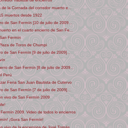
rredor habitual de encierros
s de la Cornada del corredor muerto e...
15 muertos desde 1922
ro de San Fermín [10 de julio de 2009...
uerto en el cuarto encierro de San Fe...
 San Fermín
Plaza de Toros de Chumpi
ro de San Fermín [9 de julio de 2009]...
vín
rro de San Fermín [8 de julio de 2009...
el Perú
zar Feria San Juan Bautista de Cutervo
ro de San Fermín [7 de julio de 2009]...
en vivo de San Fermín 2009
fe!
Fermín 2009. Video de todos lo encierros
rmín! ¡Gora San Fermín!
n vivo de la encerrona de José Tomás ...