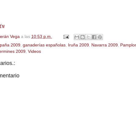
ÍN
Terán Vega
a las
10:53 p.m.
paña 2009
,
ganaderías españolas
,
Iruña 2009
,
Navarra 2009
,
Pamplo
ermines 2009
,
Videos
rios.:
mentario