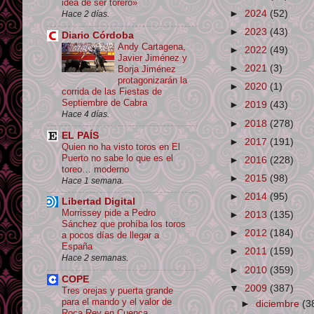
idea de ser torero»
►
2024
(52)
Hace 2 días.
►
2023
(43)
Diario Córdoba
Andy Cartagena,
►
2022
(49)
Javier Jiménez y
►
2021
(3)
Borja Jiménez
protagonizarán la
►
2020
(1)
corrida de las Fiestas de
Septiembre de Cabra
►
2019
(43)
Hace 4 días.
►
2018
(278)
EL PAÍS
►
2017
(191)
Quien no ha visto toros en El
Puerto no sabe lo que es el
►
2016
(228)
toreo… moderno
►
2015
(98)
Hace 1 semana.
►
2014
(95)
Libertad Digital
Morrissey pide a Pedro
►
2013
(135)
Sánchez que prohíba los toros
►
2012
(184)
a pocos días de llegar a
España
►
2011
(159)
Hace 2 semanas.
►
2010
(359)
COPE
▼
2009
(387)
Tres orejas y puerta grande
para el mando y el valor de
►
diciembre
(3
Roca Rey en Cuenca