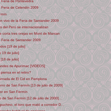
a Feria de Pontevedra
a Feria de Celendín 2009
rmín
n vivo de la Feria de Santander 2009
as del Perú se internacionalizan
 corta tres orejas en Mont de Marsan
a Feria de Santander 2009
dos [19 de julio]
y 19 de julio]
[18 de julio]
 Andes de Apurímac [VIDEOS]
iensa en el retiro?
cornada de El Cid en Pamplona
rro de San Fermín [13 de julio de 2009]
or en San Fermín
o de San Fermín [12 de julio de 2000]...
uchino, el toro que mató a corredor D...