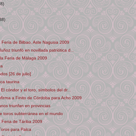
38)
38)
a Feria de Bilbao, Aste Nagusia 2009
ñoz triunfó en novillada patriótica d...
la Feria de Málaga 2009
ca
dos [26 de julio]
ica taurina
El cóndor y el toro, símbolos del dr...
nfirma a Finito de Córdoba para Acho 2009
nos triunfan en provincias
e toros subterránea en el mundo
a Feria de Táriba 2009
Toros para Palca