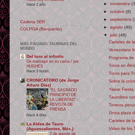
►
noviembre
(
Hace 1 año.
►
octubre
(8)
►
septiembre
(
Cadena SER
►
agosto
(40)
COLPISA (Barquerito)
▼
julio
(48)
Carteles de l
MÁS PÁGINAS TAURINAS DEL
MUNDO
Venezolano Mu
Del toro al infinito
Programa de 
Un marroquí en su cama / por
Toros en Áfri
HUGHES
Hace 5 horas.
Toros para To
CRONICATORO (de Jorge
Sobre la crón
Arturo Díaz)
Yawar Fiesta. 
"EL SAGRADO
PRINCIPIO DE
Taurolima co
LA LIBERTAD" -
REVISTA DE
Toreros perua
PRENSA
Única plaza d
Hace 4 días.
Carteles de l
La Aldea de Tauro
Video de los 
(Aguascalientes, Méx.)
2 de agosto de