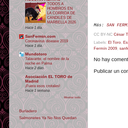
TODOS A
HOMBROS EN
LA CORRIDA DE
CANDILES DE
MARBELLA 2026
Más:
SAN FERM
Hace 1 día.
CC BY-NC
César 
SanFermin.com
Coronavirus disease 2019
Labels:
El Toro
,
Es
Hace 1 día.
Fermín 2009
,
sanf
Mundotoro
No hay comenta
Talavante, el nombre de la
noche en Palma
Hace 2 días.
Publicar un co
Asociación EL TORO de
Madrid
¡Fuera esos crotales!
Hace 1 semana.
Mostrar todo
Burladero
Salmonetes Ya No Nos Quedan