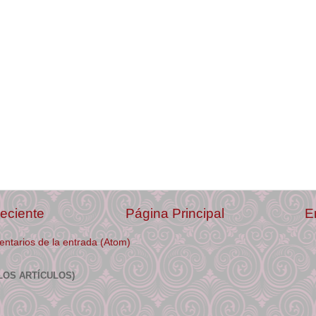
eciente
Página Principal
E
ntarios de la entrada (Atom)
LOS ARTÍCULOS)