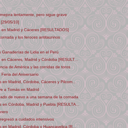
o mejora lentamente, pero sigue grave
[29/05/10]
s en Madrid y Cáceres [RESULTADOS]
cornada y los feroces antitaurinos
as Ganaderías de Lidia en el Perú
s en Cáceres, Madrid y Córdoba [RESULT...
cia de América y las corridas de toros
 Feria del Aniversario
 en Madrid, Córdoba, Cáceres y Pilcom...
tuye a Tomás en Madrid
erado de nuevo a una semana de la cornada
s en Córdoba, Madrid y Puebla [RESULTA...
orero
o regresó a cuidados intensivos
 en Madrid, Córdoba y Huancavelica [R...