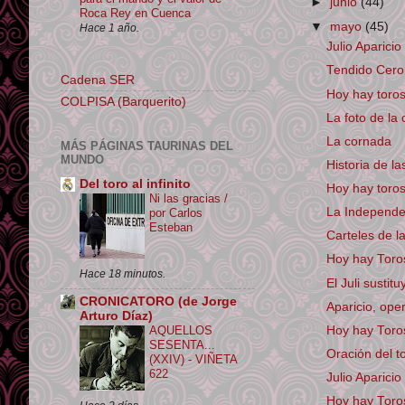
►
junio
(44)
Roca Rey en Cuenca
▼
mayo
(45)
Hace 1 año.
Julio Aparici
Tendido Cero 
Cadena SER
Hoy hay toro
COLPISA (Barquerito)
La foto de la 
La cornada
MÁS PÁGINAS TAURINAS DEL
MUNDO
Historia de l
Del toro al infinito
Hoy hay toro
Ni las gracias /
La Independen
por Carlos
Esteban
Carteles de la
Hoy hay Toros
Hace 18 minutos.
El Juli susti
CRONICATORO (de Jorge
Aparicio, op
Arturo Díaz)
AQUELLOS
Hoy hay Toro
SESENTA...
Oración del t
(XXIV) - VIÑETA
622
Julio Aparici
Hoy hay Toros