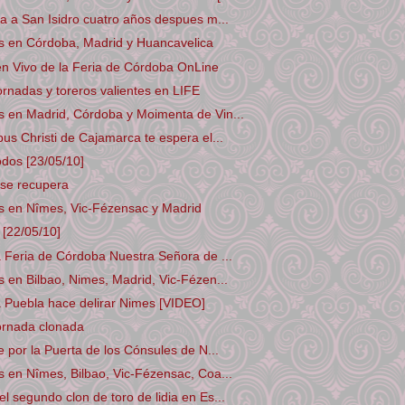
sa a San Isidro cuatro años despues m...
s en Córdoba, Madrid y Huancavelica
en Vivo de la Feria de Córdoba OnLine
ornadas y toreros valientes en LIFE
s en Madrid, Córdoba y Moimenta de Vin...
pus Christi de Cajamarca te espera el...
dos [23/05/10]
o se recupera
s en Nîmes, Vic-Fézensac y Madrid
[22/05/10]
a Feria de Córdoba Nuestra Señora de ...
 en Bilbao, Nimes, Madrid, Vic-Fézen...
 Puebla hace delirar Nimes [VIDEO]
cornada clonada
e por la Puerta de los Cónsules de N...
 en Nîmes, Bilbao, Vic-Fézensac, Coa...
l segundo clon de toro de lidia en Es...