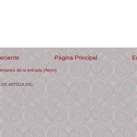
eciente
Página Principal
E
ntarios de la entrada (Atom)
LOS ARTÍCULOS)