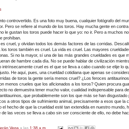
s
nto controvertido. Es una foto muy buena, cualquier fotógrafo del mu
or. Pero se refiere al mundo de los toros. Hay mucha gente en contra 
o le gustan los toros puede hacer lo que yo: no ir. Pero a muchos no
e prohíban.
 es cruel, y olvidan todos los demás factores de las corridas. Descal
a los toros también es cruel. La vida es cruel. Las mayores crueldad
sonas. Si no la mayor, sí una de las más grandes crueldades es que
ueran de hambre cada día. No se puede hablar de civilización mientr
o intrínsecamente cruel es el que se lleva a cabo cuando se elije lo 
 justo. He aquí, pues, una crueldad cotidiana que apenas se consider
en.
rridas de toros la gente sería menos cruel? ¿Los feroces antitaurino
n menos crueles que los aficionados a los toros? Quien procura gua
ecto no demuestra tener mucho valor, cualidad indispensable para defe
antitaurinos, que probablemente son los que más se han disgustado po
s a otros tipos de sufrimiento animal, precisamente a esos que la c
 el hecho de que la crueldad esté tan extendida en nuestro mundo, h
 de las veces se lleva a cabo sin ser consciente de ello, no debe hac
Terán Vega
a las
1:38 a.m.