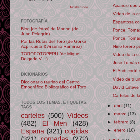
Aparicio opera
Mostrar todo
Video de la c
FOTOGRAFÍA
Espantosa co
Blog [de fotos] de Manon (de
Ponce, Tomás 
Juan Pelegrín)
Ponce, Tomás 
Por las Rutas del Toro (de Gorka
Azpilicueta & Arsenio Ramírez)
Niño torero p
TOROFOTOPERU (de Miguel
Video de la c
Delgado V. †)
José Tomás sa
El Andi cortó
DICIONARIOS
Video de triu
Diccionario taurino del Centro
Etnográfico Bibliográfico del Toro
David Esteve
Carteles de l
TODOS LOS TEMAS, ETIQUETAS,
►
abril
(11)
TAGS
carteles
(500)
Videos
►
marzo
(13)
(482)
El Men
(428)
►
febrero
(8)
España
(321)
cogidas
►
enero
(16)
(321)
cornadas
(272)