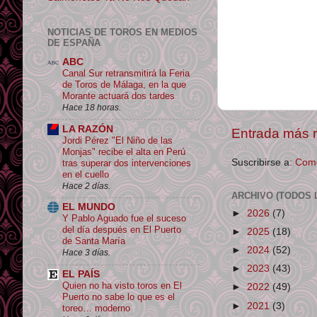
NOTICIAS DE TOROS EN MEDIOS
DE ESPAÑA
ABC
Canal Sur retransmitirá la Feria
de Toros de Málaga, en la que
Morante actuará dos tardes
Hace 18 horas.
LA RAZÓN
Entrada más r
Jordi Pérez "El Niño de las
Monjas" recibe el alta en Perú
Suscribirse a:
Come
tras superar dos intervenciones
en el cuello
Hace 2 días.
ARCHIVO (TODOS 
EL MUNDO
►
2026
(7)
Y Pablo Aguado fue el suceso
del día después en El Puerto
►
2025
(18)
de Santa María
►
2024
(52)
Hace 3 días.
►
2023
(43)
EL PAÍS
Quien no ha visto toros en El
►
2022
(49)
Puerto no sabe lo que es el
►
2021
(3)
toreo… moderno