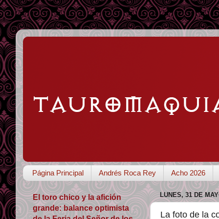
Página Principal
Andrés Roca Rey
Acho 2026
LUNES, 31 DE MAY
El toro chico y la afición
grande: balance optimista
La foto de la c
de la Feria del Señor de los