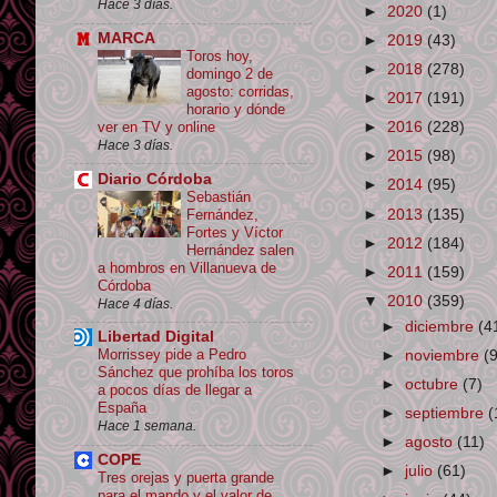
Hace 3 días.
►
2020
(1)
MARCA
►
2019
(43)
Toros hoy,
►
2018
(278)
domingo 2 de
agosto: corridas,
►
2017
(191)
horario y dónde
ver en TV y online
►
2016
(228)
Hace 3 días.
►
2015
(98)
Diario Córdoba
►
2014
(95)
Sebastián
►
2013
(135)
Fernández,
Fortes y Víctor
►
2012
(184)
Hernández salen
a hombros en Villanueva de
►
2011
(159)
Córdoba
▼
2010
(359)
Hace 4 días.
►
diciembre
(4
Libertad Digital
Morrissey pide a Pedro
►
noviembre
(
Sánchez que prohíba los toros
►
octubre
(7)
a pocos días de llegar a
España
►
septiembre
(
Hace 1 semana.
►
agosto
(11)
COPE
►
julio
(61)
Tres orejas y puerta grande
para el mando y el valor de