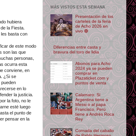
MÁS VISTOS ESTA SEMANA
Presentación de los
carteles de la feria
ndo hubiera
de Acho 2026 en
de la Fiesta.
vivo 🔴
 les basta con
ificar de este modo
Diferencias entre casta y
bravura del toro de lidia
es son las que
 muchas personas,
Abonos para Acho
as ocurra esta
2024 ya se pueden
que conviene, en
comprar en
a. ¿Si se
Plazaticket.com y
s pueden
puntos de venta
recerse en lo
nder la justicia.
Calamaro: Sí
Argentina tiene a
r la foto, no le
Messi o al papa
arne esté luego
Francisco, Perú
asta el punto de
tiene a Andrés Roca
er pensar en la
Rey
Cornada del caballo
de Pablo Hermoso,