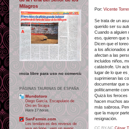
Milagros
Por:
Vicente Torre
Se trata de un asu
querido ser su aut
Cuando a alguien n
eso, quieren que s
Dicen que el toreo
a los aficionados 
afectan a las per
incluidos niños, m
catástrofe. Un act
lugar de lo que es
para uso no comercial siempre que se de crédito y enlace su orig
suprimieran las co
documentar que so
PÁGINAS TAURINAS DE ESPAÑA
políticamente corr
Quizá los feroces 
Mundotoro
Diego García, Escapulario de
hacen muchos asco
Oro en Sicaya
más sabrosa. Pero
Hace 17 horas.
que la mayor parte
resignación.
SanFermin.com
Les tendances des revenus de
CC BY-NC
César 
jeux en ligne : vers un avenir