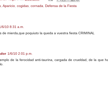
s
,
Aparicio
,
cogidas
,
cornada
,
Defensa de la Fiesta
1/6/10 8:31 a.m.
es de mierda,que poquiuto la queda a vuestra fiesta CRIMINAL
ador
1/6/10 2:01 p.m.
emplo de la ferocidad anti-taurina, cargada de crueldad, de la que h
lo.