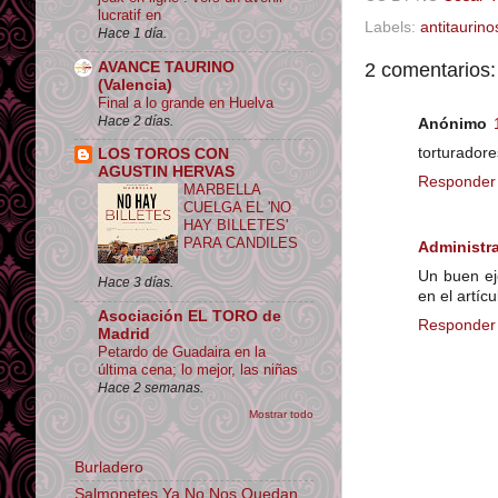
lucratif en
Labels:
antitaurino
Hace 1 día.
2 comentarios:
AVANCE TAURINO
(Valencia)
Final a lo grande en Huelva
Hace 2 días.
Anónimo
torturador
LOS TOROS CON
AGUSTIN HERVAS
Responder
MARBELLA
CUELGA EL 'NO
HAY BILLETES'
PARA CANDILES
Administr
Un buen ej
Hace 3 días.
en el artícu
Asociación EL TORO de
Responder
Madrid
Petardo de Guadaira en la
última cena; lo mejor, las niñas
Hace 2 semanas.
Mostrar todo
Burladero
Salmonetes Ya No Nos Quedan