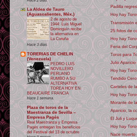
Hace 2 días.
Padilla regre
La Aldea de Tauro
(Aguascalientes, Méx.)
Hoy hay Toro
2 de agosto de
Transmisión 
1944: Luis Miguel
Dominguín recibe
25 fotos de c
la alternativa en
Hoy hay Toro
La Coruña
Hace 3 días.
Feria del Cor
TORERIAS DE CHELIN
Toros para To
(Venezuela)
Julio Aparici
PEDRO LUIS
NOVILLERO
Hoy hay Toro
PERUANO
RUMBO A SU
Tendido Cero 
ALTERNATIVA
Carteles de l
TOREA HOY EN
BEAUCAIRE FRANCIA
Hoy hay Toros
Hace 1 semana.
Morante de la
Plaza de toros de la
Aparicio, la 
Maestranza de Sevilla –
Empresa Pagés
El Juli y Luqu
Real Maestranza y Empresa
Hoy hay Toros
Pagés entregan los beneficios
del Festival del 13 de octubre
Nace muerto e
Hace 9 meses.