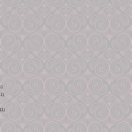
1)
91)
11)