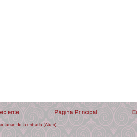
eciente
Página Principal
E
ntarios de la entrada (Atom)