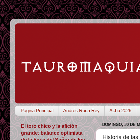
Página Principal
Andrés Roca Rey
Acho 2026
DOMINGO, 30 DE M
El toro chico y la afición
grande: balance optimista
Historia de las
de la Feria del Señor de los