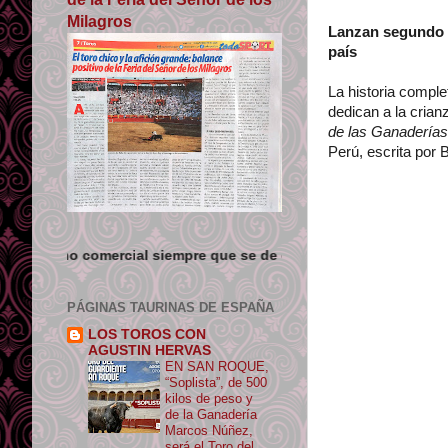
Milagros
Lanzan segundo v
país
La historia comple
dedican a la crian
de las Ganaderías 
Perú, escrita por
ercial siempre que se de crédito y enlace su origen.
PÁGINAS TAURINAS DE ESPAÑA
LOS TOROS CON
AGUSTIN HERVAS
EN SAN ROQUE,
“Soplista”, de 500
kilos de peso y
de la Ganadería
Marcos Núñez,
será el Toro del