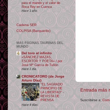
para el mando y el valor de
Roca Rey en Cuenca
Hace 1 año.
Cadena SER
COLPISA (Barquerito)
MÁS PÁGINAS TAURINAS DEL
MUNDO
Del toro al infinito
«SÁNCHEZ MAZAS,
ESCRITOR Y POETA» / por
José Mª García de Tuñón
Hace 1 día.
CRONICATORO (de Jorge
Arturo Díaz)
"EL SAGRADO
PRINCIPIO DE
Entrada más r
LA LIBERTAD" -
REVISTA DE
PRENSA
Suscribirse a:
Come
Hace 4 días.