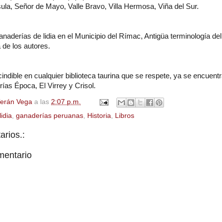
ula, Señor de Mayo, Valle Bravo, Villa Hermosa, Viña del Sur.
ganaderías de lidia en el Municipio del Rímac, Antigüa terminología del
a de los autores.
indible en cualquier biblioteca taurina que se respete, ya se encuentr
erías Época, El Virrey y Crisol.
Terán Vega
a las
2:07 p.m.
lidia
,
ganaderías peruanas
,
Historia
,
Libros
rios.:
mentario