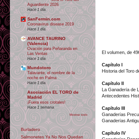
Aguardiente 2026
Hace 1 día.
SanFermin.com
Coronavirus disease 2019
Hace 1 día.
AVANCE TAURINO
(Valencia)
Ovación para Peñaranda en
El volumen, de 49
Las Ventas
Hace 1 día.
Capítulo I
Mundotoro
Historia del Toro d
Talavante, el nombre de la
noche en Palma
Hace 1 día.
Capítulo II
La Ganadería de Li
Asociación EL TORO de
Antecedentes Hist
Madrid
¡Fuera esos crotales!
Hace 1 semana.
Capítulo III
Ganaderías Precur
Mostrar todo
Ganaderías Antigua
Burladero
Capítulo IV
Salmonetes Ya No Nos Quedan