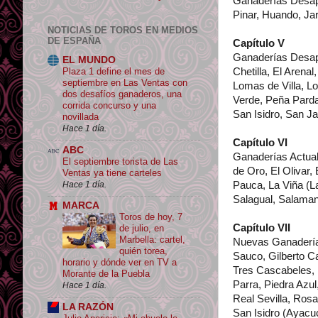
Ganaderías Desapa
Pinar, Huando, Ja
NOTICIAS DE TOROS EN MEDIOS
DE ESPAÑA
Capítulo V
Ganaderías Desapa
EL MUNDO
Plaza 1 define el mes de
Chetilla, El Arenal
septiembre en Las Ventas con
Lomas de Villa, 
dos desafíos ganaderos, una
Verde, Peña Parda
corrida concurso y una
San Isidro, San Ja
novillada
Hace 1 día.
Capítulo VI
ABC
Ganaderías Actua
El septiembre torista de Las
de Oro, El Olivar
Ventas ya tiene carteles
Hace 1 día.
Pauca, La Viña (L
Salagual, Salaman
MARCA
Toros de hoy, 7
Capítulo VII
de julio, en
Marbella: cartel,
Nuevas Ganadería
quién torea,
Sauco, Gilberto C
horario y dónde ver en TV a
Tres Cascabeles,
Morante de la Puebla
Parra, Piedra Azu
Hace 1 día.
Real Sevilla, Ros
LA RAZÓN
San Isidro (Ayacu