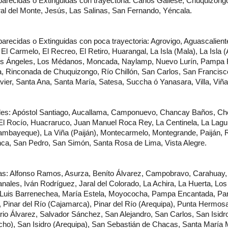
recidas o Extinguidas con trayectoria: Carlos Gallese, Chuquizongo,
ral del Monte, Jesús, Las Salinas, San Fernando, Yéncala.
recidas o Extinguidas con poca trayectoria: Agrovigo, Aguascalient
, El Carmelo, El Recreo, El Retiro, Huarangal, La Isla (Mala), La Isla 
Los Ángeles, Los Médanos, Moncada, Naylamp, Nuevo Lurín, Pamp
, Rinconada de Chuquizongo, Río Chillón, San Carlos, San Francis
vier, Santa Ana, Santa María, Satesa, Succha ó Yanasara, Villa, Viña
les: Apóstol Santiago, Aucallama, Camponuevo, Chancay Baños, Ch
, El Rocío, Huacraruco, Juan Manuel Roca Rey, La Centinela, La Lagu
ambayeque), La Viña (Paiján), Montecarmelo, Montegrande, Paiján, 
ca, San Pedro, San Simón, Santa Rosa de Lima, Vista Alegre.
s: Alfonso Ramos, Asurza, Beníto Álvarez, Campobravo, Carahuay, 
anales, Iván Rodríguez, Jaral del Colorado, La Achira, La Huerta, Lo
 Luis Barrenechea, María Estela, Moyococha, Pampa Encantada, P
l, Pinar del Río (Cajamarca), Pinar del Río (Arequipa), Punta Hermo
ario Álvarez, Salvador Sánchez, San Alejandro, San Carlos, San Isidr
cho), San Isidro (Arequipa), San Sebastián de Chacas, Santa María