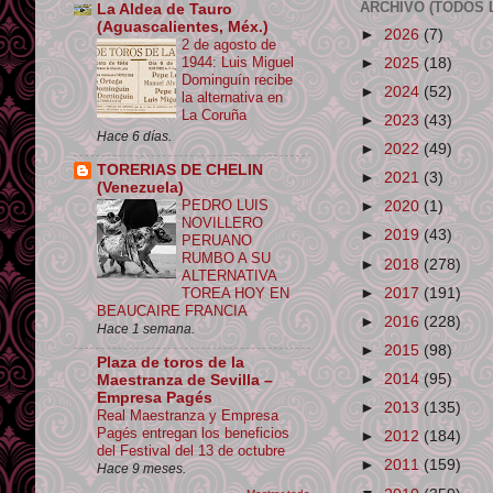
ARCHIVO (TODOS 
La Aldea de Tauro
(Aguascalientes, Méx.)
►
2026
(7)
2 de agosto de
1944: Luis Miguel
►
2025
(18)
Dominguín recibe
►
2024
(52)
la alternativa en
La Coruña
►
2023
(43)
Hace 6 días.
►
2022
(49)
TORERIAS DE CHELIN
►
2021
(3)
(Venezuela)
PEDRO LUIS
►
2020
(1)
NOVILLERO
►
2019
(43)
PERUANO
RUMBO A SU
►
2018
(278)
ALTERNATIVA
►
2017
(191)
TOREA HOY EN
BEAUCAIRE FRANCIA
►
2016
(228)
Hace 1 semana.
►
2015
(98)
Plaza de toros de la
►
2014
(95)
Maestranza de Sevilla –
Empresa Pagés
►
2013
(135)
Real Maestranza y Empresa
Pagés entregan los beneficios
►
2012
(184)
del Festival del 13 de octubre
►
2011
(159)
Hace 9 meses.