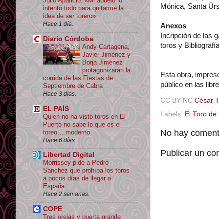
Julio Aparicio: «Mi abuelo lo
Mónica, Santa Úrs
intentó todo para quitarme la
idea de ser torero»
Hace 1 día.
Anexos
Incripción de las 
Diario Córdoba
toros y Bibliografí
Andy Cartagena,
Javier Jiménez y
Borja Jiménez
protagonizarán la
Esta obra, impresc
corrida de las Fiestas de
público en las libr
Septiembre de Cabra
Hace 3 días.
CC BY-NC
César 
EL PAÍS
Labels:
El Toro de 
Quien no ha visto toros en El
Puerto no sabe lo que es el
No hay comenta
toreo… moderno
Hace 6 días.
Publicar un co
Libertad Digital
Morrissey pide a Pedro
Sánchez que prohíba los toros
a pocos días de llegar a
España
Hace 2 semanas.
COPE
Tres orejas y puerta grande