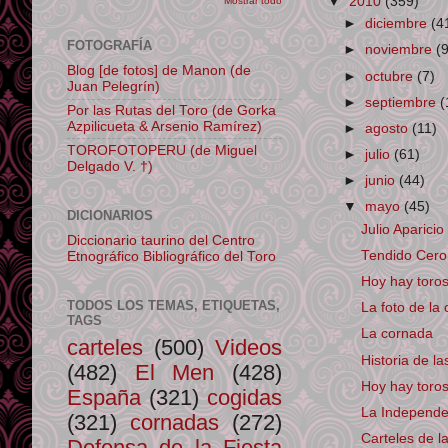
▼
2010
(359)
Mostrar todo
►
diciembre
(4
FOTOGRAFÍA
►
noviembre
(
Blog [de fotos] de Manon (de
►
octubre
(7)
Juan Pelegrín)
►
septiembre
(
Por las Rutas del Toro (de Gorka
Azpilicueta & Arsenio Ramírez)
►
agosto
(11)
TOROFOTOPERU (de Miguel
►
julio
(61)
Delgado V. †)
►
junio
(44)
▼
mayo
(45)
DICIONARIOS
Julio Aparici
Diccionario taurino del Centro
Tendido Cero 
Etnográfico Bibliográfico del Toro
Hoy hay toro
TODOS LOS TEMAS, ETIQUETAS,
La foto de la 
TAGS
La cornada
carteles
(500)
Videos
Historia de l
(482)
El Men
(428)
Hoy hay toro
España
(321)
cogidas
La Independen
(321)
cornadas
(272)
Carteles de la
Defensa de la Fiesta