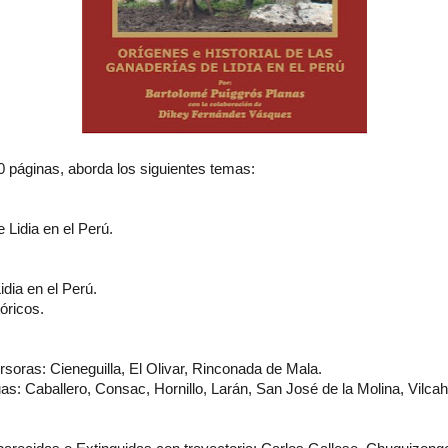
0 páginas, aborda los siguientes temas:
e Lidia en el Perú.
dia en el Perú.
óricos.
soras: Cieneguilla, El Olivar, Rinconada de Mala.
s: Caballero, Consac, Hornillo, Larán, San José de la Molina, Vilca