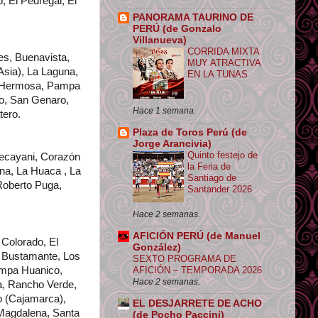
 El Pedregal, El
PANORAMA TAURINO DE
PERÚ (de Gonzalo
Villanueva)
CORRIDA MIXTA
es, Buenavista,
MUY ATRACTIVA
(Asia), La Laguna,
EN LA TUNAS
a Hermosa, Pampa
co, San Genaro,
Hace 1 semana.
tero.
Plaza de Toros Perú (de
Jorge Arancivia)
Quinto festejo de
ecayani, Corazón
la Feria de
na, La Huaca , La
Santiago de
Roberto Puga,
Santander 2026
Hace 2 semanas.
AFICIÓN PERÚ (de Manuel
Colorado, El
González)
s Bustamante, Los
SEXTO PROGRAMA DE
AFICIÓN – TEMPORADA 2026
ampa Huanico,
Hace 2 semanas.
sa, Rancho Verde,
o (Cajamarca),
EL DESJARRETE DE ACHO
 Magdalena, Santa
(de Pocho Paccini)