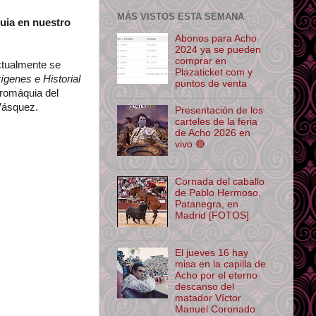
MÁS VISTOS ESTA SEMANA
uia en nuestro
Abonos para Acho
2024 ya se pueden
comprar en
actualmente se
Plazaticket.com y
ígenes e Historial
puntos de venta
uromáquia del
Vásquez.
Presentación de los
carteles de la feria
de Acho 2026 en
vivo 🔴
Cornada del caballo
de Pablo Hermoso,
Patanegra, en
Madrid [FOTOS]
El jueves 16 hay
misa en la capilla de
Acho por el eterno
descanso del
matador Víctor
Manuel Coronado