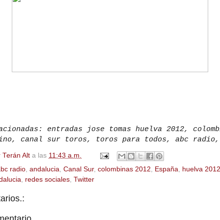
acionadas: entradas jose tomas huelva 2012, colomb
ino, canal sur toros, toros para todos, abc radio,
 Terán Alt
a las
11:43 a.m.
bc radio
,
andalucia
,
Canal Sur
,
colombinas 2012
,
España
,
huelva 201
dalucia
,
redes sociales
,
Twitter
rios.:
mentario