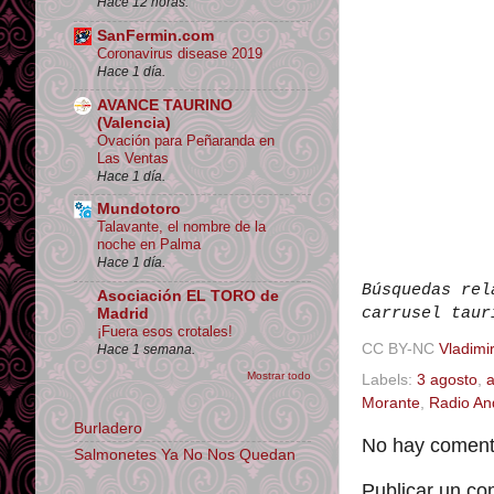
Hace 12 horas.
SanFermin.com
Coronavirus disease 2019
Hace 1 día.
AVANCE TAURINO
(Valencia)
Ovación para Peñaranda en
Las Ventas
Hace 1 día.
Mundotoro
Talavante, el nombre de la
noche en Palma
Hace 1 día.
Búsquedas rel
Asociación EL TORO de
carrusel taur
Madrid
¡Fuera esos crotales!
CC BY-NC
Vladimir
Hace 1 semana.
Mostrar todo
Labels:
3 agosto
,
a
Morante
,
Radio An
Burladero
No hay comenta
Salmonetes Ya No Nos Quedan
Publicar un co