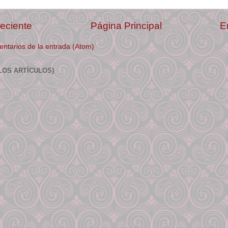
eciente
Página Principal
E
ntarios de la entrada (Atom)
LOS ARTÍCULOS)