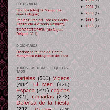
►
2004
(1)
FOTOGRAFÍA
►
2001
(1)
Blog [de fotos] de Manon (de
►
2000
(1)
Juan Pelegrín)
►
1994
(1)
Por las Rutas del Toro (de Gorka
Azpilicueta & Arsenio Ramírez)
►
1993
(1)
TOROFOTOPERU (de Miguel
Delgado V. †)
DICIONARIOS
Diccionario taurino del Centro
Etnográfico Bibliográfico del Toro
TODOS LOS TEMAS, ETIQUETAS,
TAGS
carteles
(500)
Videos
(482)
El Men
(428)
España
(321)
cogidas
(321)
cornadas
(272)
Defensa de la Fiesta
(232)
Cajamarca
(228)