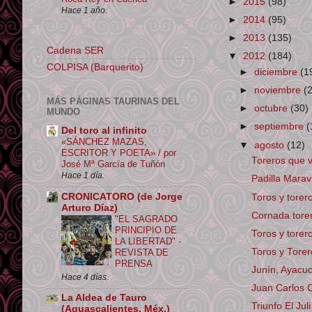
►
2015
(98)
Hace 1 año.
►
2014
(95)
►
2013
(135)
Cadena SER
▼
2012
(184)
COLPISA (Barquerito)
►
diciembre
(1
►
noviembre
(
MÁS PÁGINAS TAURINAS DEL
►
octubre
(30)
MUNDO
►
septiembre
(
Del toro al infinito
«SÁNCHEZ MAZAS,
▼
agosto
(12)
ESCRITOR Y POETA» / por
Toreros que 
José Mª García de Tuñón
Hace 1 día.
Padilla Maravi
CRONICATORO (de Jorge
Toros y torer
Arturo Díaz)
Cornada torer
"EL SAGRADO
PRINCIPIO DE
Toros y tore
LA LIBERTAD" -
Toros y Tore
REVISTA DE
PRENSA
Junín, Ayacuc
Hace 4 días.
Juan Carlos C
La Aldea de Tauro
Triunfo El Ju
(Aguascalientes, Méx.)