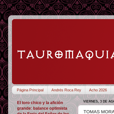
Página Principal
Andrés Roca Rey
Acho 2026
VIERNES, 3 DE AG
El toro chico y la afición
grande: balance optimista
TOMAS MORANT
de la Feria del Señor de los