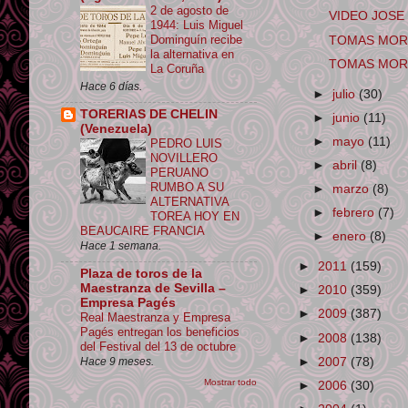
2 de agosto de
VIDEO JOSE 
1944: Luis Miguel
Dominguín recibe
TOMAS MORANT
la alternativa en
TOMAS MORAN
La Coruña
Hace 6 días.
►
julio
(30)
TORERIAS DE CHELIN
►
junio
(11)
(Venezuela)
►
mayo
(11)
PEDRO LUIS
NOVILLERO
►
abril
(8)
PERUANO
RUMBO A SU
►
marzo
(8)
ALTERNATIVA
►
febrero
(7)
TOREA HOY EN
BEAUCAIRE FRANCIA
►
enero
(8)
Hace 1 semana.
►
2011
(159)
Plaza de toros de la
Maestranza de Sevilla –
►
2010
(359)
Empresa Pagés
►
2009
(387)
Real Maestranza y Empresa
Pagés entregan los beneficios
►
2008
(138)
del Festival del 13 de octubre
►
2007
(78)
Hace 9 meses.
Mostrar todo
►
2006
(30)