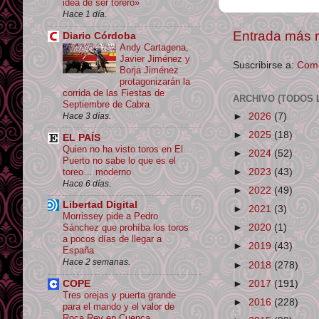
idea de ser torero»
Hace 1 día.
Entrada más r
Diario Córdoba
Andy Cartagena,
Javier Jiménez y
Suscribirse a:
Come
Borja Jiménez
protagonizarán la
corrida de las Fiestas de
ARCHIVO (TODOS 
Septiembre de Cabra
►
2026
(7)
Hace 3 días.
►
2025
(18)
EL PAÍS
Quien no ha visto toros en El
►
2024
(52)
Puerto no sabe lo que es el
toreo… moderno
►
2023
(43)
Hace 6 días.
►
2022
(49)
Libertad Digital
►
2021
(3)
Morrissey pide a Pedro
►
2020
(1)
Sánchez que prohíba los toros
a pocos días de llegar a
►
2019
(43)
España
Hace 2 semanas.
►
2018
(278)
►
2017
(191)
COPE
Tres orejas y puerta grande
►
2016
(228)
para el mando y el valor de
Roca Rey en Cuenca