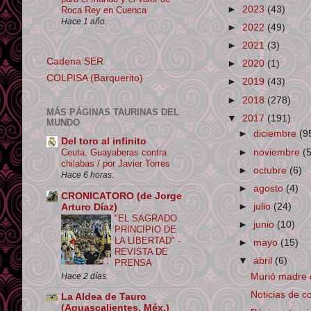
►
2023
(43)
Roca Rey en Cuenca
Hace 1 año.
►
2022
(49)
►
2021
(3)
Cadena SER
►
2020
(1)
COLPISA (Barquerito)
►
2019
(43)
►
2018
(278)
MÁS PÁGINAS TAURINAS DEL
▼
2017
(191)
MUNDO
►
diciembre
(9
Del toro al infinito
►
noviembre
(
Ceuta. Guayaberas contra
chilabas / por Javier Torres
►
octubre
(6)
Hace 6 horas.
►
agosto
(4)
CRONICATORO (de Jorge
►
julio
(24)
Arturo Díaz)
"EL SAGRADO
►
junio
(10)
PRINCIPIO DE
LA LIBERTAD" -
►
mayo
(15)
REVISTA DE
▼
abril
(6)
PRENSA
Hace 2 días.
Murió madre d
Noticias de c
La Aldea de Tauro
(Aguascalientes, Méx.)