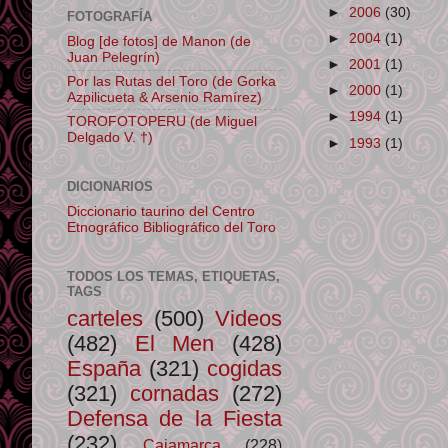
►
2006
(30)
FOTOGRAFÍA
►
2004
(1)
Blog [de fotos] de Manon (de
Juan Pelegrín)
►
2001
(1)
Por las Rutas del Toro (de Gorka
►
2000
(1)
Azpilicueta & Arsenio Ramírez)
►
1994
(1)
TOROFOTOPERU (de Miguel
Delgado V. †)
►
1993
(1)
DICIONARIOS
Diccionario taurino del Centro
Etnográfico Bibliográfico del Toro
TODOS LOS TEMAS, ETIQUETAS,
TAGS
carteles
(500)
Videos
(482)
El Men
(428)
España
(321)
cogidas
(321)
cornadas
(272)
Defensa de la Fiesta
(232)
Cajamarca
(228)