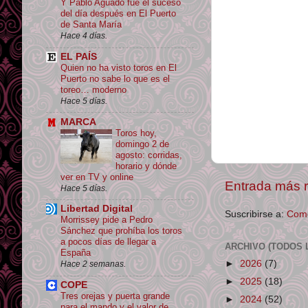
Y Pablo Aguado fue el suceso
del día después en El Puerto
de Santa María
Hace 4 días.
EL PAÍS
Quien no ha visto toros en El
Puerto no sabe lo que es el
toreo… moderno
Hace 5 días.
MARCA
Toros hoy,
domingo 2 de
agosto: corridas,
horario y dónde
ver en TV y online
Entrada más r
Hace 5 días.
Libertad Digital
Suscribirse a:
Come
Morrissey pide a Pedro
Sánchez que prohíba los toros
a pocos días de llegar a
ARCHIVO (TODOS 
España
►
2026
(7)
Hace 2 semanas.
►
2025
(18)
COPE
Tres orejas y puerta grande
►
2024
(52)
para el mando y el valor de