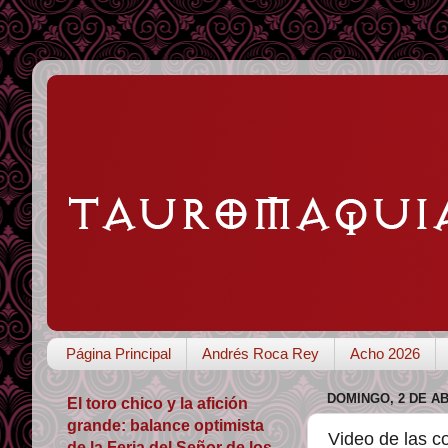
Página Principal
Andrés Roca Rey
Acho 2026
DOMINGO, 2 DE AB
El toro chico y la afición
grande: balance optimista
Video de las 
de la Feria del Señor de los