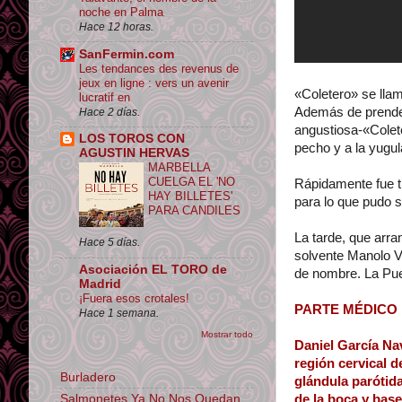
noche en Palma
Hace 12 horas.
SanFermin.com
Les tendances des revenus de
jeux en ligne : vers un avenir
«Coletero» se llam
lucratif en
Además de prender
Hace 2 días.
angustiosa-«Colet
LOS TOROS CON
pecho y a la yugul
AGUSTIN HERVAS
MARBELLA
CUELGA EL 'NO
Rápidamente fue t
HAY BILLETES'
para lo que pudo s
PARA CANDILES
La tarde, que arr
Hace 5 días.
solvente Manolo V
Asociación EL TORO de
de nombre. La Pue
Madrid
¡Fuera esos crotales!
PARTE MÉDICO
Hace 1 semana.
Mostrar todo
Daniel García Nav
región cervical d
Burladero
glándula parótid
Salmonetes Ya No Nos Quedan
de la boca y base