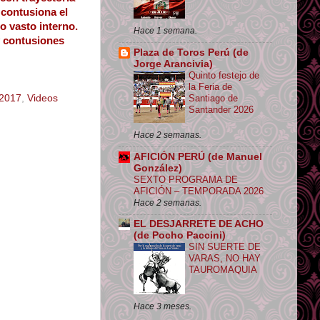
 contusiona el
o vasto interno.
Hace 1 semana.
y contusiones
Plaza de Toros Perú (de
Jorge Arancivia)
Quinto festejo de
la Feria de
 2017
,
Videos
Santiago de
Santander 2026
Hace 2 semanas.
AFICIÓN PERÚ (de Manuel
González)
SEXTO PROGRAMA DE
AFICIÓN – TEMPORADA 2026
Hace 2 semanas.
EL DESJARRETE DE ACHO
(de Pocho Paccini)
SIN SUERTE DE
VARAS, NO HAY
TAUROMAQUIA
Hace 3 meses.