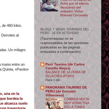
Acho por el eterno
descanso del
matador Víctor
Manuel Coronado
 de 460 kilos.
BLOGS Y WEBS TAURINOS DEL
PERÚ - 16 EN ACTIVIDAD
 Derrotes al
(Tauromaquias no se
responsabiliza de las opiniones
publicadas en las páginas
adas. Un milagro
enlazadas a continuación)
 a mano entre un
Perú Taurino (de Carlos
Castillo Alejos)
a Quinta, «Pavito»
BALANCE DE LA FERIA DE
OLLACHEA (PUNO)
Hace 1 día.
PANORAMA TAURINO DE
PERÚ (de Gonzalo
s, una en la
Villanueva)
 que bordea la
CORRIDA MIXTA
MUY ATRACTIVA
ue alcanza suelo
EN LA TUNAS
 con trayectoria