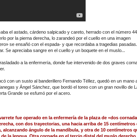
aba el astado, cárdeno salpicado y careto, herrado con el número 44,
lo por la pierna derecha, lo zarandeó por el cuello en una imagen
ero» se ensañó con el espada- y que recordaba a tragedias pasadas.
ar. Se apreciaba sangre en el cuello y un boquete en el muslo...
rasladado a la enfermería, donde fue intervenido de dos graves corn
er.
ancó con un susto al banderillero Fernando Téllez, quedó en un mano
anegas y Ángel Sánchez, que bordó el toreo con un gran novillo de L
rta Grande se esfumó por el acero.
arrete fue operado en la enfermería de la plaza de «dos cornada
erecha, con dos trayectorias, una hacia arriba de 15 centímetros
a, alcanzando ángulo de la mandíbula, y otra de 10 centímetros q
 de la lengua. Otra cornada en el tercio distal del muslo derecho