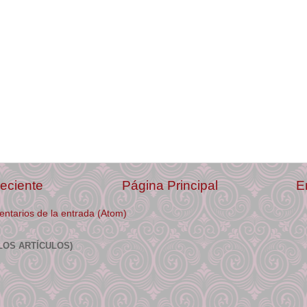
eciente
Página Principal
E
ntarios de la entrada (Atom)
LOS ARTÍCULOS)