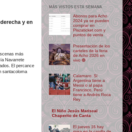
MÁS VISTOS ESTA SEMANA
Abonos para Acho
2024 ya se pueden
l derecha y en
comprar en
Plazaticket.com y
puntos de venta
Presentación de los
carteles de la feria
 escenas más
de Acho 2026 en
cía Navarrete
vivo 🔴
zados. El percance
un santacoloma
Calamaro: Sí
Argentina tiene a
Messi o al papa
Francisco, Perú
tiene a Andrés Roca
Rey
El Niño Jesús Mariscal
Chaperito de Canta
El jueves 16 hay
misa en la capilla de