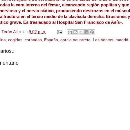
rodea la cara interna del fémur, alcanzando región poplítea y que
ervioso y el nervio ciático, produciendo destrozos en el múscul
 fractura en el tercio medio de la clavícula derecha. Erosiones 
tico grave. Es trasladado al Hospital San Francisco de Asís».
 Terán Alt
a las
9:02 p.m.
rina
,
cogidas
,
cornadas
,
España
,
garcia navarrete
,
Las Ventas
,
madrid
rios.:
mentario