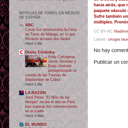
hacia atrás, que 
paquete vásculo n
NOTICIAS DE TOROS EN MEDIOS
Sufre también una
DE ESPAÑA
múltiples. Pronós
ABC
Canal Sur retransmitirá la Feria
CC BY-NC
Vladimir
de Toros de Málaga, en la que
Morante actuará dos tardes
Labels:
cirugia tau
Hace 1 día.
No hay comenta
Diario Córdoba
Andy Cartagena,
Javier Jiménez y
Publicar un co
Borja Jiménez
protagonizarán la
corrida de las Fiestas de
Septiembre de Cabra
Hace 1 día.
LA RAZÓN
Jordi Pérez "El Niño de las
Monjas" recibe el alta en Perú
tras superar dos intervenciones
en el cuello
Hace 3 días.
EL MUNDO