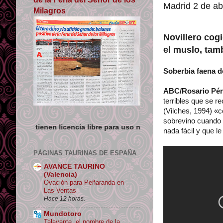
Madrid 2 de ab
Milagros
Novillero cogi
el muslo, tamb
Soberbia faena d
ABC/Rosario Pér
terribles que se r
(Vilches, 1994) «c
sobrevino cuando 
ncia libre para uso no comercial siempre que se de crédito y enl
nada fácil y que l
PÁGINAS TAURINAS DE ESPAÑA
AVANCE TAURINO
(Valencia)
Ovación para Peñaranda en
Las Ventas
Hace 12 horas.
Mundotoro
Talavante, el nombre de la