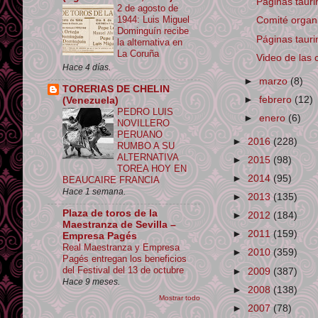
Páginas tauri
2 de agosto de
1944: Luis Miguel
Comité organ
Dominguín recibe
Páginas tauri
la alternativa en
La Coruña
Video de las c
Hace 4 días.
►
marzo
(8)
TORERIAS DE CHELIN
►
febrero
(12)
(Venezuela)
PEDRO LUIS
►
enero
(6)
NOVILLERO
PERUANO
►
2016
(228)
RUMBO A SU
ALTERNATIVA
►
2015
(98)
TOREA HOY EN
►
2014
(95)
BEAUCAIRE FRANCIA
Hace 1 semana.
►
2013
(135)
Plaza de toros de la
►
2012
(184)
Maestranza de Sevilla –
►
2011
(159)
Empresa Pagés
Real Maestranza y Empresa
►
2010
(359)
Pagés entregan los beneficios
del Festival del 13 de octubre
►
2009
(387)
Hace 9 meses.
►
2008
(138)
Mostrar todo
►
2007
(78)