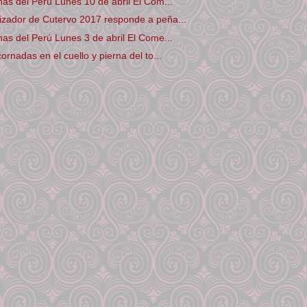
nas del Perú Lunes 10 de abril El Com...
izador de Cutervo 2017 responde a peña...
nas del Perú Lunes 3 de abril El Come...
ornadas en el cuello y pierna del to...