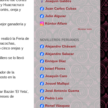
Joaquín Galdós
º) y Huacracruco
Juan Carlos Cubas
ortés, oreja y
Julio Alguiar
Kúntur Alfaro
mejor ganadería y
Mostrar todo
realizó la Feria de
NOVILLEROS PERUANOS
inacochas,
Alejandro Chávarri
 cinco orejas y
Alejandro Salazar
lero se lo llevó
Enrique Díaz
Israel Flores
ador de la
Joaquín Caro
osto en la
Josuel Mallqui
José Antonio Guerra
r Bazán 'El Yeta',
 reses de
Pedro Luis
Ronel Vásquez