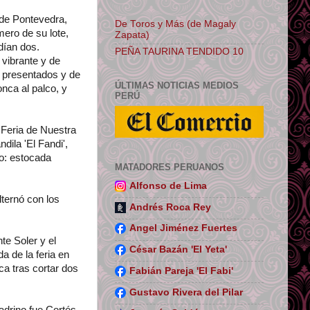
 de Pontevedra,
De Toros y Más (de Magaly
mero de su lote,
Zapata)
dían dos.
PEÑA TAURINA TENDIDO 10
 vibrante y de
n presentados y de
ÚLTIMAS NOTICIAS MEDIOS
onca al palco, y
PERÚ
a Feria de Nuestra
ila 'El Fandi',
ro: estocada
MATADORES PERUANOS
Alfonso de Lima
lternó con los
Andrés Roca Rey
Angel Jiménez Fuertes
te Soler y el
César Bazán 'El Yeta'
a de la feria en
a tras cortar dos
Fabián Pareja 'El Fabi'
Gustavo Rivera del Pilar
adrino fue Cortés