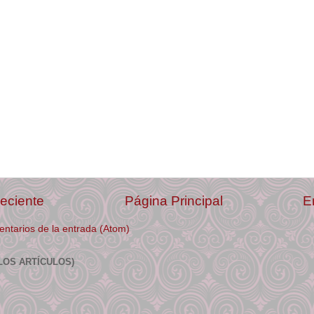
eciente
Página Principal
E
ntarios de la entrada (Atom)
LOS ARTÍCULOS)