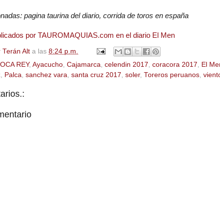
adas: pagina taurina del diario, corrida de toros en españa
ublicados por TAUROMAQUIAS.com en el diario El Men
 Terán Alt
a las
8:24 p.m.
OCA REY
,
Ayacucho
,
Cajamarca
,
celendin 2017
,
coracora 2017
,
El Me
z
,
Palca
,
sanchez vara
,
santa cruz 2017
,
soler
,
Toreros peruanos
,
vient
rios.:
mentario