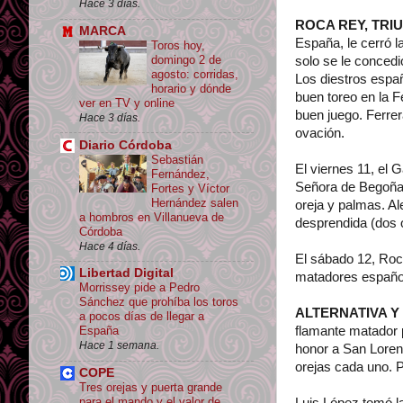
Hace 3 días.
ROCA REY, TRI
MARCA
España, le cerró l
Toros hoy,
domingo 2 de
solo se le concedi
agosto: corridas,
Los diestros españ
horario y dónde
buen toreo en la F
ver en TV y online
buen juego. Ferrer
Hace 3 días.
ovación.
Diario Córdoba
Sebastián
El viernes 11, el 
Fernández,
Señora de Begoña. 
Fortes y Víctor
Hernández salen
oreja y palmas. Al
a hombros en Villanueva de
desprendida (dos o
Córdoba
Hace 4 días.
El sábado 12, Roca
Libertad Digital
matadores español
Morrissey pide a Pedro
Sánchez que prohíba los toros
ALTERNATIVA Y
a pocos días de llegar a
flamante matador p
España
Hace 1 semana.
honor a San Loren
orejas cada uno. P
COPE
Tres orejas y puerta grande
para el mando y el valor de
Luis López tomó la