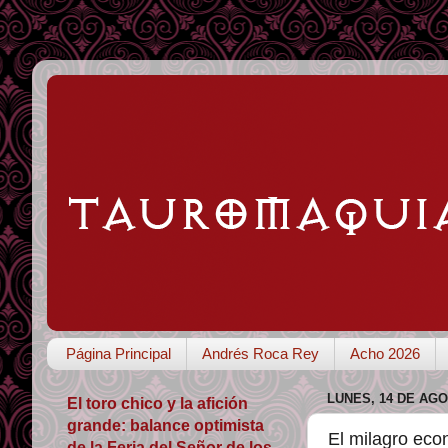
Página Principal
Andrés Roca Rey
Acho 2026
LUNES, 14 DE AGO
El toro chico y la afición
grande: balance optimista
El milagro ec
de la Feria del Señor de los