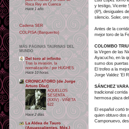
Roca Rey en Cuenca
y testigo, Vicente
Hace 1 año.
(6º), desiguales d
silencio. Soler, ore
Cadena SER
Antes de la corrid
COLPISA (Barquerito)
mejor toro de la 
COLOMBO TRI
MÁS PÁGINAS TAURINAS DEL
MUNDO
la Virgen de las N
Ayacucho, en la qu
Del toro al infinito
sumo dos puertas 
Tras la invasión, la
normalización / por HUGHES
El trofeo a la mejo
Hace 10 horas.
Jorge Valdez 'El R
CRONICATORO (de Jorge
Arturo Díaz)
SÁNCHEZ VARA
AQUELLOS
tradicional corri
SESENTA...
hermosa plaza del 
(XXIV) - VIÑETA
622
El español cortó 
Hace 2 días.
quien obtuvo dos a
Camponuevo, desig
La Aldea de Tauro
(Aguascalientes, Méx.)