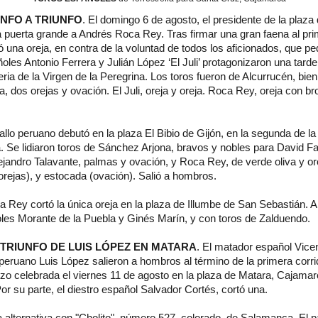
UNFO A TRIUNFO
. El domingo 6 de agosto, el presidente de la plaza
a puerta grande a Andrés Roca Rey. Tras firmar una gran faena al pri
ó una oreja, en contra de la voluntad de todos los aficionados, que pe
oles Antonio Ferrera y Julián López ‘El Juli’ protagonizaron una tarde
eria de la Virgen de la Peregrina. Los toros fueron de Alcurrucén, bie
a, dos orejas y ovación. El Juli, oreja y oreja. Roca Rey, oreja con br
Gallo peruano debutó en la plaza El Bibio de Gijón, en la segunda de l
Se lidiaron toros de Sánchez Arjona, bravos y nobles para David Fand
ejandro Talavante, palmas y ovación, y Roca Rey, de verde oliva y o
rejas), y estocada (ovación). Salió a hombros.
 Rey cortó la única oreja en la plaza de Illumbe de San Sebastián. A
es Morante de la Puebla y Ginés Marín, y con toros de Zalduendo.
 TRIUNFO DE LUIS LÓPEZ EN MATARA
. El matador español Vicen
eruano Luis López salieron a hombros al término de la primera corrid
zo celebrada el viernes 11 de agosto en la plaza de Matara, Cajamarc
or su parte, el diestro español Salvador Cortés, cortó una.
 alternativa con "Cholito", número 527, colorado, de Salamanca. El p