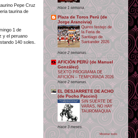
taurino Pepe Cruz
Hace 1 semana.
eria taurina de
Plaza de Toros Perú (de
Jorge Arancivia)
Quinto festejo de
omingo 1 de
la Feria de
z y el peruano
Santiago de
Santander 2026
ostando 140 soles.
Hace 2 semanas.
AFICIÓN PERÚ (de Manuel
González)
SEXTO PROGRAMA DE
AFICIÓN – TEMPORADA 2026
Hace 2 semanas.
EL DESJARRETE DE ACHO
(de Pocho Paccini)
SIN SUERTE DE
VARAS, NO HAY
TAUROMAQUIA
Hace 3 meses.
Mostrar todo