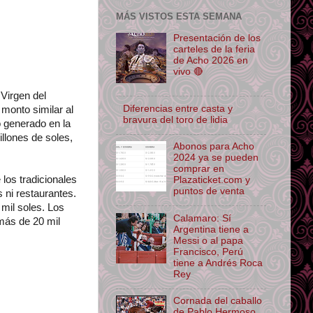
MÁS VISTOS ESTA SEMANA
Presentación de los
carteles de la feria
de Acho 2026 en
vivo 🔴
Virgen del
Diferencias entre casta y
monto similar al
bravura del toro de lidia
o generado en la
llones de soles,
Abonos para Acho
2024 ya se pueden
comprar en
 los tradicionales
Plazaticket.com y
puntos de venta
 ni restaurantes.
mil soles. Los
Calamaro: Sí
más de 20 mil
Argentina tiene a
Messi o al papa
Francisco, Perú
tiene a Andrés Roca
Rey
Cornada del caballo
de Pablo Hermoso,