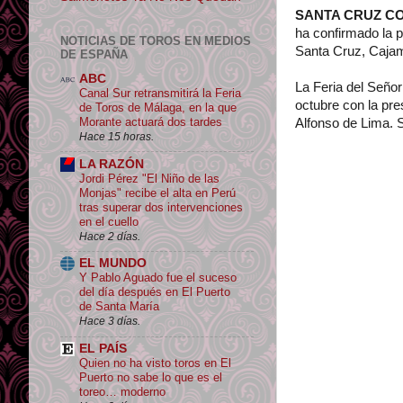
SANTA CRUZ C
ha confirmado la p
NOTICIAS DE TOROS EN MEDIOS
Santa Cruz, Caja
DE ESPAÑA
ABC
La Feria del Señor
Canal Sur retransmitirá la Feria
octubre con la pre
de Toros de Málaga, en la que
Morante actuará dos tardes
Alfonso de Lima. 
Hace 15 horas.
LA RAZÓN
Jordi Pérez "El Niño de las
Monjas" recibe el alta en Perú
tras superar dos intervenciones
en el cuello
Hace 2 días.
EL MUNDO
Y Pablo Aguado fue el suceso
del día después en El Puerto
de Santa María
Hace 3 días.
EL PAÍS
Quien no ha visto toros en El
Puerto no sabe lo que es el
toreo… moderno