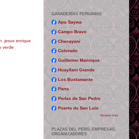
GANADERÍAS PERUANAS
Apu Saywa
Campo Bravo
n
,
jesus enrique
Checayani
o verde
Colorado
Guillermo Manrique
Huayllani Grande
Los Bustamante
Parra
Perlas de San Pedro
Puerto de San Luis
Mostrar todo
PLAZAS DEL PERÚ, EMPRESAS,
ORGANIZADORES