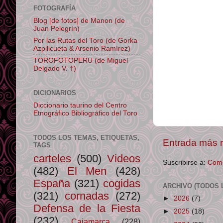
FOTOGRAFÍA
Blog [de fotos] de Manon (de
Juan Pelegrín)
Por las Rutas del Toro (de Gorka
Azpilicueta & Arsenio Ramírez)
TOROFOTOPERU (de Miguel
Delgado V. †)
DICIONARIOS
Diccionario taurino del Centro
Etnográfico Bibliográfico del Toro
TODOS LOS TEMAS, ETIQUETAS,
Entrada más r
TAGS
carteles
(500)
Videos
Suscribirse a:
Come
(482)
El Men
(428)
España
(321)
cogidas
ARCHIVO (TODOS 
(321)
cornadas
(272)
►
2026
(7)
Defensa de la Fiesta
►
2025
(18)
(232)
Cajamarca
(228)