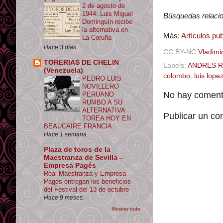
2 de agosto de
1944: Luis Miguel
Búsquedas relacion
Dominguín recibe
la alternativa en
Más:
Artículos p
La Coruña
Hace 3 días.
CC BY-NC
Vladimir
TORERIAS DE CHELIN
Labels:
ANDRES R
(Venezuela)
colombo
,
luis lope
PEDRO LUIS
NOVILLERO
No hay comenta
PERUANO
RUMBO A SU
ALTERNATIVA
Publicar un co
TOREA HOY EN
BEAUCAIRE FRANCIA
Hace 1 semana.
Plaza de toros de la
Maestranza de Sevilla –
Empresa Pagés
Real Maestranza y Empresa
Pagés entregan los beneficios
del Festival del 13 de octubre
Hace 9 meses.
Mostrar todo