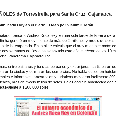
LES de Torrestrella para Santa Cruz, Cajamarca
publicada Hoy en el diario El Men por Vladimir Terán
matador peruano Andrés Roca Rey en una sola tarde de la Feria de la 
n ha generó un movimiento de más de 2 millones y medio de soles, 
sto de la temporada. En total se calcula que el movimiento económic
en dos semanas de fiesta ha alcanzado este año el récord de los 10 mi
portal Panorama Cajamarquino.
as, entre paisanos y turistas peruanos y extranjeros, participaron de
izaron la ciudad y colmaron los comercios. No había cupos en hoteles
ales e informales, artesanales y turísticos movieron fácilmente 800 
cales, más de medio millón de soles. La ciudad fue abastecida con 
quivalente a 1’200,000 soles.