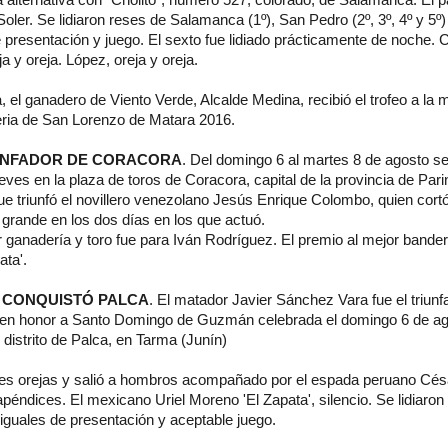
 Soler. Se lidiaron reses de Salamanca (1º), San Pedro (2º, 3º, 4º y 5
e presentación y juego. El sexto fue lidiado prácticamente de noche. C
ja y oreja. López, oreja y oreja.
a, el ganadero de Viento Verde, Alcalde Medina, recibió el trofeo a la 
Feria de San Lorenzo de Matara 2016.
UNFADOR DE CORACORA
. Del domingo 6 al martes 8 de agosto se 
ieves en la plaza de toros de Coracora, capital de la provincia de Par
e triunfó el novillero venezolano Jesús Enrique Colombo, quien cortó
grande en los dos días en los que actuó.
r ganadería y toro fue para Iván Rodríguez. El premio al mejor banderil
ata'.
 CONQUISTÓ PALCA
. El matador Javier Sánchez Vara fue el triunf
da en honor a Santo Domingo de Guzmán celebrada el domingo 6 de ag
distrito de Palca, en Tarma (Junín)
tres orejas y salió a hombros acompañado por el espada peruano Césa
péndices. El mexicano Uriel Moreno 'El Zapata', silencio. Se lidiaron
uales de presentación y aceptable juego.