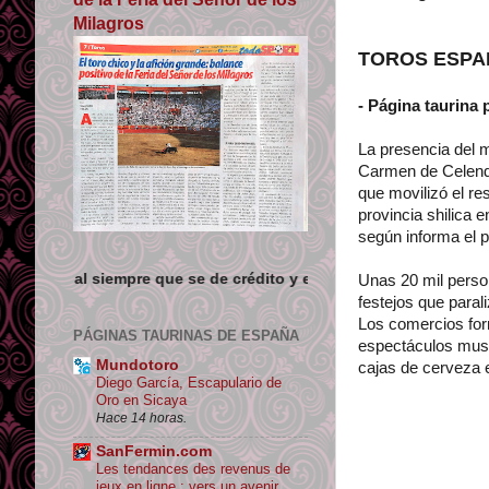
Milagros
TOROS ESPAÑO
- Página taurina 
La presencia del 
Carmen de Celendí
que movilizó el re
provincia shilica 
según informa el 
 que se de crédito y enlace su origen.
Unas 20 mil person
festejos que paral
Los comercios form
PÁGINAS TAURINAS DE ESPAÑA
espectáculos musi
Mundotoro
cajas de cerveza e
Diego García, Escapulario de
Oro en Sicaya
Hace 14 horas.
SanFermin.com
Les tendances des revenus de
jeux en ligne : vers un avenir