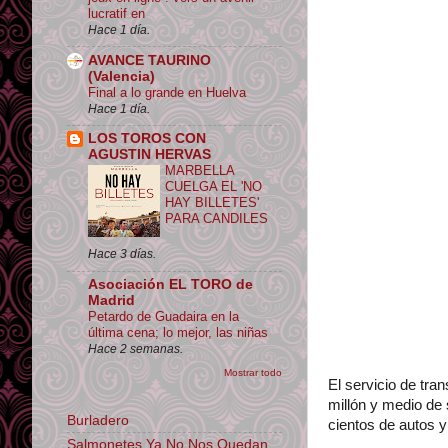
lucratif en
Hace 1 día.
AVANCE TAURINO
(Valencia)
Final a lo grande en Huelva
Hace 1 día.
LOS TOROS CON
AGUSTIN HERVAS
MARBELLA
CUELGA EL 'NO
HAY BILLETES'
PARA CANDILES
Hace 3 días.
Asociación EL TORO de
Madrid
Petardo de Guadaira en la
última cena; lo mejor, las niñas
Hace 2 semanas.
Mostrar todo
El servicio de tra
millón y medio de 
Burladero
cientos de autos 
Salmonetes Ya No Nos Quedan