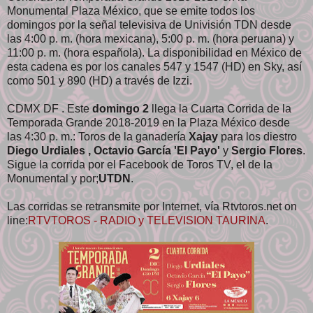
Monumental Plaza México, que se emite todos los
domingos por la señal televisiva de Univisión TDN desde
las 4:00 p. m. (hora mexicana), 5:00 p. m. (hora peruana) y
11:00 p. m. (hora española). La disponibilidad en México de
esta cadena es por los canales 547 y 1547 (HD) en Sky, así
como 501 y 890 (HD) a través de Izzi.
CDMX DF . Este
domingo 2
llega la Cuarta Corrida de la
Temporada Grande 2018-2019 en la Plaza México desde
las 4:30 p. m.: Toros de la ganadería
Xajay
para los diestro
Diego Urdiales
, Octavio García 'El Payo'
y
Sergio Flores
.
Sigue la corrida por el Facebook de Toros TV, el de la
Monumental y por;
UTDN
.
Las corridas se retransmite por Internet, vía Rtvtoros.net on
line:
RTVTOROS - RADIO y TELEVISION TAURINA
.