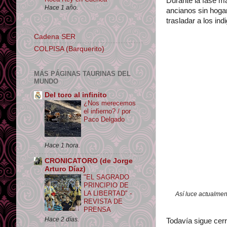
Durante la fase m
Hace 1 año.
ancianos sin hoga
trasladar a los in
Cadena SER
COLPISA (Barquerito)
MÁS PÁGINAS TAURINAS DEL
MUNDO
Del toro al infinito
¿Nos merecemos
el infierno? / por
Paco Delgado
Hace 1 hora.
CRONICATORO (de Jorge
Arturo Díaz)
"EL SAGRADO
PRINCIPIO DE
LA LIBERTAD" -
Así luce actualmen
REVISTA DE
PRENSA
Hace 2 días.
Todavía sigue cer