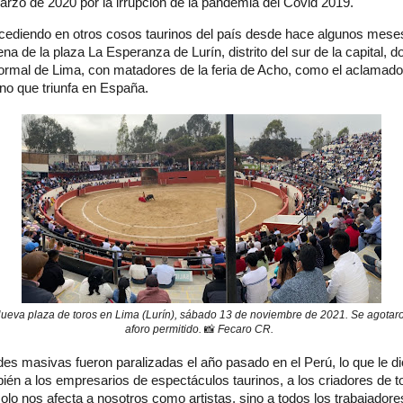
rzo de 2020 por la irrupción de la pandemia del Covid 2019.
cediendo en otros cosos taurinos del país desde hace algunos meses,
ena de la plaza La Esperanza de Lurín, distrito del sur de la capital, d
 formal de Lima, con matadores de la feria de Acho, como el aclama
ano que triunfa en España.
Nueva plaza de toros en Lima (Lurín), sábado 13 de noviembre de 2021. Se agotaro
aforo permitido.
📸
Fecaro CR.
des masivas fueron paralizadas el año pasado en el Perú, lo que le di
bién a los empresarios de espectáculos taurinos, a los criadores de tor
solo nos afecta a nosotros como artistas, sino a todos los trabajado