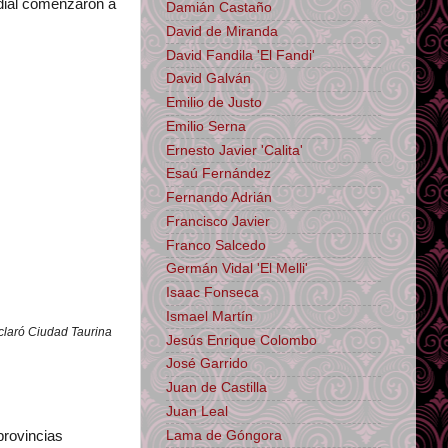
ndial comenzaron a
Damián Castaño
David de Miranda
David Fandila 'El Fandi'
David Galván
Emilio de Justo
Emilio Serna
Ernesto Javier 'Calita'
Esaú Fernández
Fernando Adrián
Francisco Javier
Franco Salcedo
Germán Vidal 'El Melli'
Isaac Fonseca
Ismael Martín
claró Ciudad Taurina
Jesús Enrique Colombo
José Garrido
Juan de Castilla
Juan Leal
Lama de Góngora
provincias