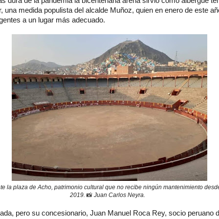
ás dura de la pandemia la bicentenaria arena sirvió como albergue te
r, una medida populista del alcalde Muñoz, quien en enero de este añ
digentes a un lugar más adecuado.
te la plaza de Acho, patrimonio cultural que no recibe ningún mantenimiento desde 
2019.
📸
Juan Carlos Neyra.
rada, pero su concesionario, Juan Manuel Roca Rey, socio peruano 