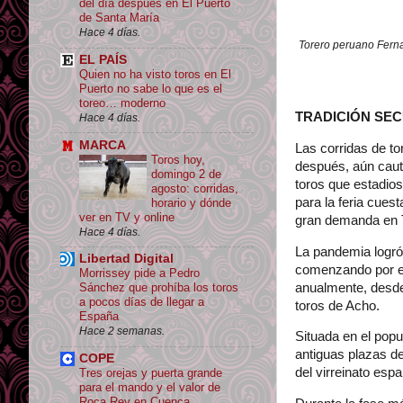
del día después en El Puerto
de Santa María
Hace 4 días.
Torero peruano Ferna
EL PAÍS
Quien no ha visto toros en El
Puerto no sabe lo que es el
toreo… moderno
TRADICIÓN SE
Hace 4 días.
MARCA
Las corridas de to
Toros hoy,
después, aún cauti
domingo 2 de
toros que estadios
agosto: corridas,
para la feria cues
horario y dónde
ver en TV y online
gran demanda en T
Hace 4 días.
La pandemia logró 
Libertad Digital
comenzando por el
Morrissey pide a Pedro
anualmente, desde 
Sánchez que prohíba los toros
a pocos días de llegar a
toros de Acho.
España
Hace 2 semanas.
Situada en el popu
antiguas plazas d
COPE
del virreinato esp
Tres orejas y puerta grande
para el mando y el valor de
Roca Rey en Cuenca