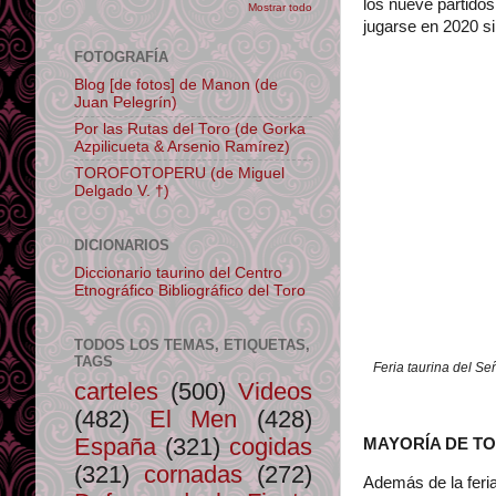
los nueve partidos
Mostrar todo
jugarse en 2020 si
FOTOGRAFÍA
Blog [de fotos] de Manon (de
Juan Pelegrín)
Por las Rutas del Toro (de Gorka
Azpilicueta & Arsenio Ramírez)
TOROFOTOPERU (de Miguel
Delgado V. †)
DICIONARIOS
Diccionario taurino del Centro
Etnográfico Bibliográfico del Toro
TODOS LOS TEMAS, ETIQUETAS,
TAGS
Feria taurina del S
carteles
(500)
Videos
(482)
El Men
(428)
España
(321)
cogidas
MAYORÍA DE T
(321)
cornadas
(272)
Además de la feri