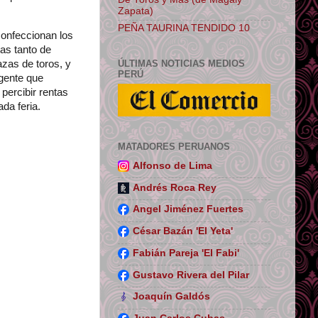
Zapata)
PEÑA TAURINA TENDIDO 10
confeccionan los
tas tanto de
ÚLTIMAS NOTICIAS MEDIOS
zas de toros, y
PERÚ
 gente que
percibir rentas
ada feria.
MATADORES PERUANOS
Alfonso de Lima
Andrés Roca Rey
Angel Jiménez Fuertes
César Bazán 'El Yeta'
Fabián Pareja 'El Fabi'
Gustavo Rivera del Pilar
Joaquín Galdós