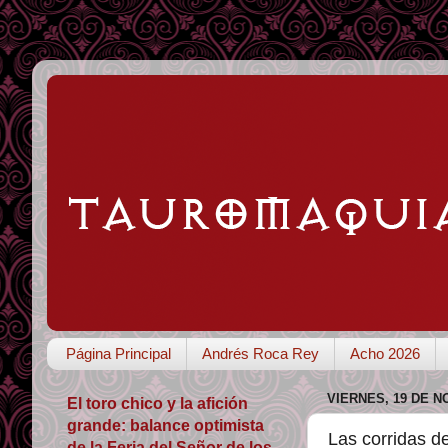
Página Principal
Andrés Roca Rey
Acho 2026
VIERNES, 19 DE N
El toro chico y la afición
grande: balance optimista
Las corridas de
de la Feria del Señor de los