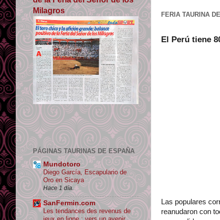
Milagros
FERIA TAURINA D
El Perú tiene 8
Los contenidos de Tauromaquias tienen licen
PÁGINAS TAURINAS DE ESPAÑA
Mundotoro
Diego García, Escapulario de
Oro en Sicaya
Hace 1 día.
Las populares corr
SanFermin.com
Les tendances des revenus de
reanudaron con to
jeux en ligne : vers un avenir