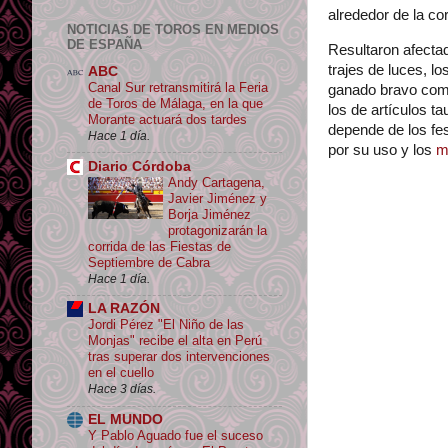
alrededor de la co
NOTICIAS DE TOROS EN MEDIOS
DE ESPAÑA
Resultaron afecta
trajes de luces, lo
ABC
Canal Sur retransmitirá la Feria
ganado bravo como
de Toros de Málaga, en la que
los de artículos t
Morante actuará dos tardes
depende de los fes
Hace 1 día.
por su uso y los
m
Diario Córdoba
Andy Cartagena,
Javier Jiménez y
Borja Jiménez
protagonizarán la
corrida de las Fiestas de
Septiembre de Cabra
Hace 1 día.
LA RAZÓN
Jordi Pérez "El Niño de las
Monjas" recibe el alta en Perú
tras superar dos intervenciones
en el cuello
Hace 3 días.
EL MUNDO
Y Pablo Aguado fue el suceso