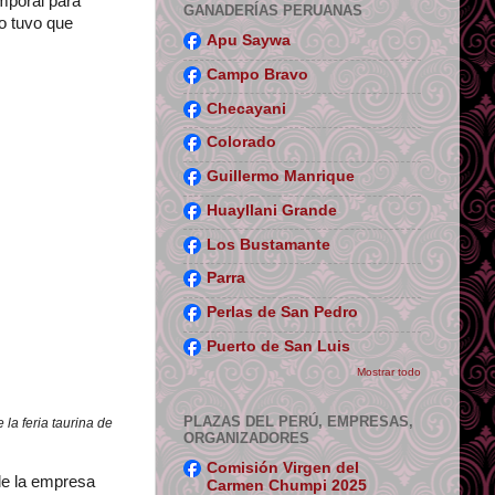
mporal para
GANADERÍAS PERUANAS
o tuvo que
Apu Saywa
Campo Bravo
Checayani
Colorado
Guillermo Manrique
Huayllani Grande
Los Bustamante
Parra
Perlas de San Pedro
Puerto de San Luis
Mostrar todo
PLAZAS DEL PERÚ, EMPRESAS,
la feria taurina de
ORGANIZADORES
Comisión Virgen del
de la empresa
Carmen Chumpi 2025