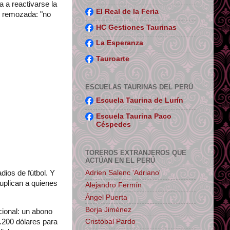
 a reactivarse la
El Real de la Feria
er remozada: "no
HC Gestiones Taurinas
La Esperanza
Tauroarte
ESCUELAS TAURINAS DEL PERÚ
Escuela Taurina de Lurín
Escuela Taurina Paco
Céspedes
TOREROS EXTRANJEROS QUE
ACTÚAN EN EL PERÚ
Adrien Salenc 'Adriano'
dios de fútbol. Y
uplican a quienes
Alejandro Fermín
Ángel Puerta
Borja Jiménez
cional: un abono
1.200 dólares para
Cristóbal Pardo