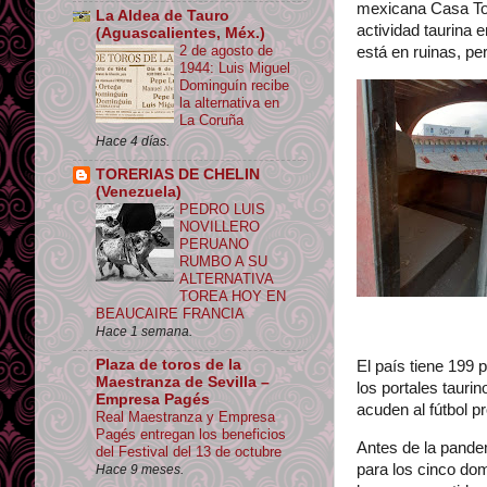
mexicana Casa Tor
La Aldea de Tauro
actividad taurina 
(Aguascalientes, Méx.)
2 de agosto de
está en ruinas, per
1944: Luis Miguel
Dominguín recibe
la alternativa en
La Coruña
Hace 4 días.
TORERIAS DE CHELIN
(Venezuela)
PEDRO LUIS
NOVILLERO
PERUANO
RUMBO A SU
ALTERNATIVA
TOREA HOY EN
BEAUCAIRE FRANCIA
Hace 1 semana.
Plaza de toros de la
El país tiene 199 
Maestranza de Sevilla –
los portales tauri
Empresa Pagés
acuden al fútbol p
Real Maestranza y Empresa
Pagés entregan los beneficios
Antes de la pandem
del Festival del 13 de octubre
para los cinco dom
Hace 9 meses.