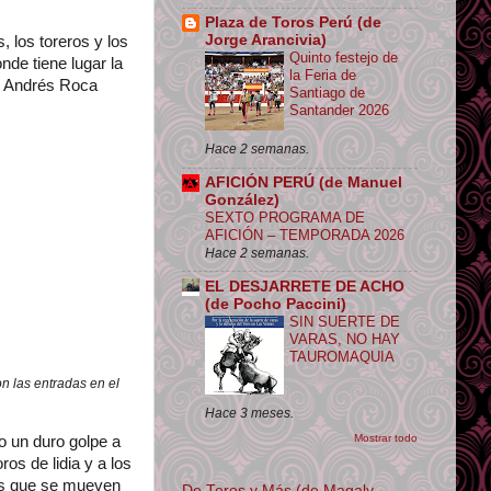
Plaza de Toros Perú (de
Jorge Arancivia)
 los toreros y los
Quinto festejo de
onde tiene lugar la
la Feria de
do Andrés Roca
Santiago de
Santander 2026
Hace 2 semanas.
AFICIÓN PERÚ (de Manuel
González)
SEXTO PROGRAMA DE
AFICIÓN – TEMPORADA 2026
Hace 2 semanas.
EL DESJARRETE DE ACHO
(de Pocho Paccini)
SIN SUERTE DE
VARAS, NO HAY
TAUROMAQUIA
n las entradas en el
Hace 3 meses.
Mostrar todo
o un duro golpe a
os de lidia y a los
res que se mueven
De Toros y Más (de Magaly