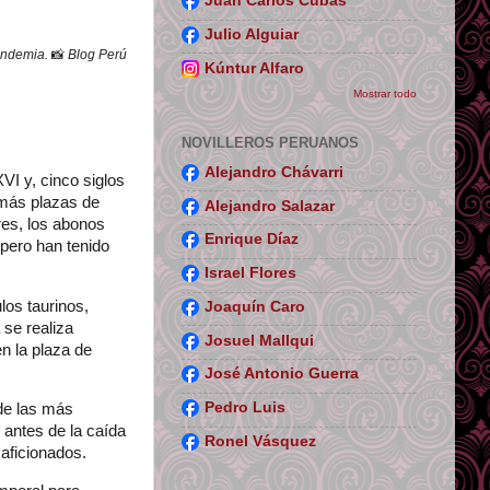
Juan Carlos Cubas
Julio Alguiar
pandemia.
📸
Blog Perú
Kúntur Alfaro
Mostrar todo
NOVILLEROS PERUANOS
Alejandro Chávarri
VI y, cinco siglos
 más plazas de
Alejandro Salazar
res, los abonos
Enrique Díaz
 pero han tenido
Israel Flores
los taurinos,
Joaquín Caro
 se realiza
Josuel Mallqui
n la plaza de
José Antonio Guerra
Pedro Luis
de las más
 antes de la caída
Ronel Vásquez
0 aficionados.