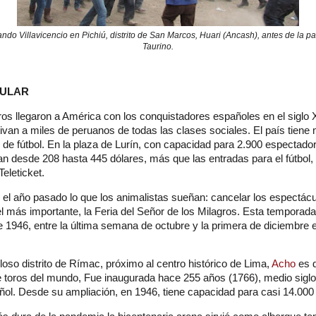
ndo Villavicencio en Pichiú, distrito de San Marcos, Huari (Ancash), antes de la 
Taurino.
CULAR
ros llegaron a América con los conquistadores españoles en el siglo X
van a miles de peruanos de todas las clases sociales. El país tiene
 de fútbol. En la plaza de Lurín, con capacidad para 2.900 espectado
tan desde 208 hasta 445 dólares, más que las entradas para el fútbol,
eleticket.
el año pasado lo que los animalistas sueñan: cancelar los espectácu
 más importante, la Feria del Señor de los Milagros. Esta temporada
1946, entre la última semana de octubre y la primera de diciembre e
loso distrito de Rímac, próximo al centro histórico de Lima,
Acho
es 
e toros del mundo, Fue inaugurada hace 255 años (1766), medio siglo
añol. Desde su ampliación, en 1946, tiene capacidad para casi 14.00