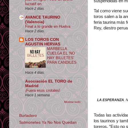
suspendidas en ma
lucratif en
Hace 2 días.
Tal como viene su
toros salen a la ar
AVANCE TAURINO
(Valencia)
feria taurina más
Final a lo grande en Huelva
Rey, diestro peru
Hace 2 días.
LOS TOROS CON
AGUSTIN HERVAS
MARBELLA
CUELGA EL 'NO
HAY BILLETES'
PARA CANDILES
Hace 4 días.
Asociación EL TORO de
Madrid
¡Fuera esos crotales!
Hace 1 semana.
LA ESPERANZA
. 
Mostrar todo
Todas las activida
Burladero
los taurinos y tam
Salmonetes Ya No Nos Quedan
toreros. “Esto no 