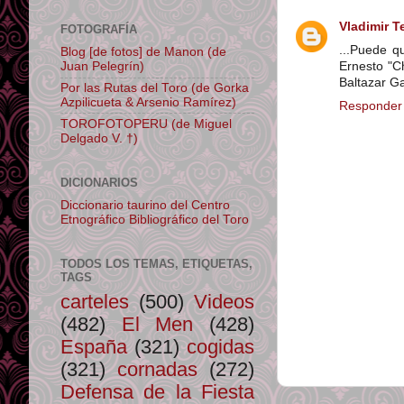
Vladimir T
FOTOGRAFÍA
...Puede q
Blog [de fotos] de Manon (de
Ernesto "C
Juan Pelegrín)
Baltazar G
Por las Rutas del Toro (de Gorka
Azpilicueta & Arsenio Ramírez)
Responder
TOROFOTOPERU (de Miguel
Delgado V. †)
DICIONARIOS
Diccionario taurino del Centro
Etnográfico Bibliográfico del Toro
TODOS LOS TEMAS, ETIQUETAS,
TAGS
carteles
(500)
Videos
(482)
El Men
(428)
España
(321)
cogidas
(321)
cornadas
(272)
Defensa de la Fiesta