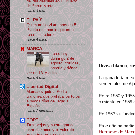
del día después en El Puerto
de Santa María
Hace 4 días.
EL PAÍS
Quien no ha visto toros en El
Puerto no sabe lo que es el
toreo… moderno
Hace 4 días.
MARCA
Toros hoy,
domingo 2 de
agosto: corridas,
Divisa blanco, ro
horario y dónde
ver en TV y online
La ganadería mex
Hace 4 días.
sementales de Aj
Libertad Digital
Morrissey pide a Pedro
Entre 1950 y 195
Sánchez que prohíba los toros
a pocos días de llegar a
simiente en 1959
España
Hace 2 semanas.
En 1963 su fundado
COPE
Tres orejas y puerta grande
Este año ha partic
para el mando y el valor de
Hermoso de Men
Roca Rey en Cuenca