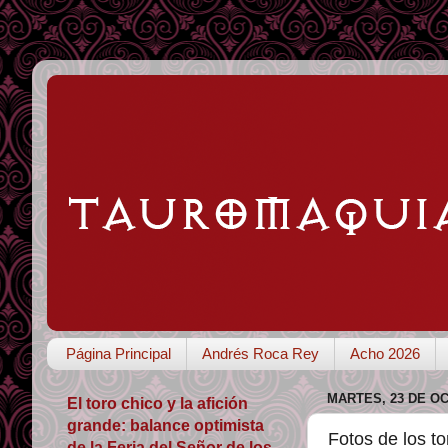
Página Principal
Andrés Roca Rey
Acho 2026
MARTES, 23 DE O
El toro chico y la afición
grande: balance optimista
Fotos de los to
de la Feria del Señor de los