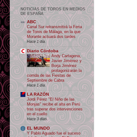
NOTICIAS DE TOROS EN MEDIOS
DE ESPAÑA
ABC
Canal Sur retransmitirá la Feria
de Toros de Málaga, en la que
Morante actuará dos tardes
Hace 1 día.
Diario Córdoba
Andy Cartagena,
Javier Jiménez y
Borja Jiménez
protagonizarán la
corrida de las Fiestas de
Septiembre de Cabra
Hace 1 día.
LA RAZÓN
Jordi Pérez "El Niño de las
Monjas" recibe el alta en Perú
tras superar dos intervenciones
en el cuello
Hace 3 días.
EL MUNDO
Y Pablo Aguado fue el suceso