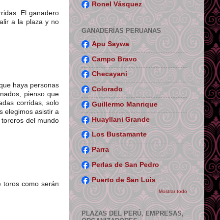
Ronel Vásquez
rridas. El ganadero
lir a la plaza y no
GANADERÍAS PERUANAS
Apu Saywa
Campo Bravo
Checayani
e que haya personas
Colorado
ionados, pienso que
adas corridas, solo
Guillermo Manrique
 elegimos asistir a
Huayllani Grande
s toreros del mundo
Los Bustamante
Parra
Perlas de San Pedro
Puerto de San Luis
de toros como serán
Mostrar todo
PLAZAS DEL PERÚ, EMPRESAS,