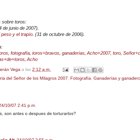
s sobre toros:
4 de junio de 2007).
 peso y el trapío.
(31 de octubre de 2006).
a:
oros
,
fotografía
,
toros+bravos
,
ganaderías
,
Acho+2007
,
toro
,
Señor+d
das+de+toros
,
Acho
Terán Vega
a las
2:12 a.m.
ria del Señor de los Milagros 2007
,
Fotografía
,
Ganaderías y ganader
24/10/07 2:41 p.m.
s, son antes o despues de torturarlos?