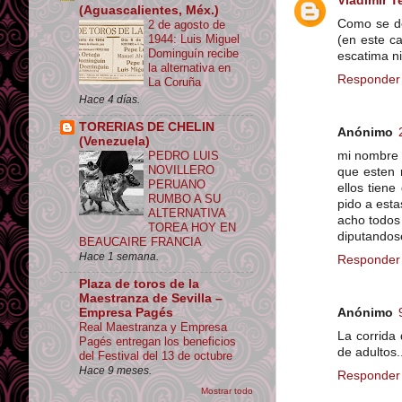
Vladimir T
(Aguascalientes, Méx.)
Como se de
2 de agosto de
1944: Luis Miguel
(en este c
Dominguín recibe
escatima n
la alternativa en
Responder
La Coruña
Hace 4 días.
TORERIAS DE CHELIN
Anónimo
(Venezuela)
mi nombre e
PEDRO LUIS
NOVILLERO
que esten m
PERUANO
ellos tiene
RUMBO A SU
pido a esta
ALTERNATIVA
acho todos
TOREA HOY EN
diputandose
BEAUCAIRE FRANCIA
Hace 1 semana.
Responder
Plaza de toros de la
Maestranza de Sevilla –
Anónimo
Empresa Pagés
Real Maestranza y Empresa
La corrida 
Pagés entregan los beneficios
de adultos...
del Festival del 13 de octubre
Hace 9 meses.
Responder
Mostrar todo