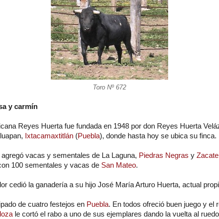
Toro Nº 672
sa y carmín
icana Reyes Huerta fue fundada en 1948 por don Reyes Huerta Velá
uluapan,
Ixtacamaxtitlán
(
Puebla
), donde hasta hoy se ubica su finca.
5 agregó vacas y sementales de La Laguna,
Piedras Negras
y
Zacate
 con 100 sementales y vacas de
San Mateo
.
r cedió la ganadería a su hijo José María Arturo Huerta, actual propi
ipado de cuatro festejos en
Puebla
. En todos ofreció buen juego y el
doza
le cortó el rabo a uno de sus ejemplares dando la vuelta al ruedo