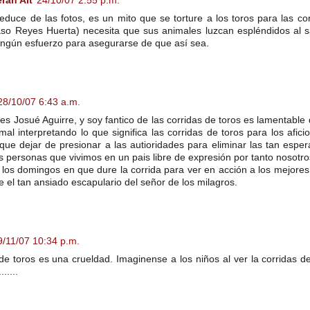
erán Alt
24/10/07 2:55 p.m.
duce de las fotos, es un mito que se torture a los toros para las co
aso Reyes Huerta) necesita que sus animales luzcan espléndidos al sa
ingún esfuerzo para asegurarse de que así sea.
28/10/07 6:43 a.m.
s Josué Aguirre, y soy fantico de las corridas de toros es lamentabl
al interpretando lo que significa las corridas de toros para los afic
 que dejar de presionar a las autioridades para eliminar las tan esper
s personas que vivimos en un pais libre de expresión por tanto nosotros
 los domingos en que dure la corrida para ver en acción a los mejore
 el tan ansiado escapulario del señor de los milagros.
9/11/07 10:34 p.m.
de toros es una crueldad. Imaginense a los niños al ver la corridas 
.....