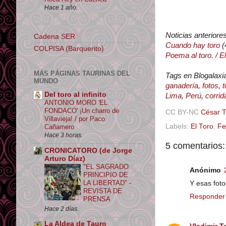
Hace 1 año.
Noticias anteriore
Cadena SER
Cuando hay toro
(
COLPISA (Barquerito)
Poema al toro. / El
MÁS PÁGINAS TAURINAS DEL
Tags en Blogalaxi
MUNDO
ganadería
,
fotos
,
t
Del toro al infinito
Lima
,
Perú
,
corri
ANTONIO MORO 'EL
FONDACO' ¡Un charro de
CC BY-NC
César 
Villavieja! / por Paco
Labels:
El Toro
,
Fe
Cañamero
Hace 3 horas.
5 comentarios:
CRONICATORO (de Jorge
Arturo Díaz)
"EL SAGRADO
Anónimo
PRINCIPIO DE
LA LIBERTAD" -
Y esas foto
REVISTA DE
Responder
PRENSA
Hace 2 días.
La Aldea de Tauro