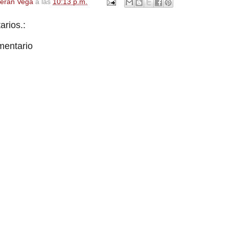
Terán Vega
a las
10:13 p.m.
rios.:
mentario