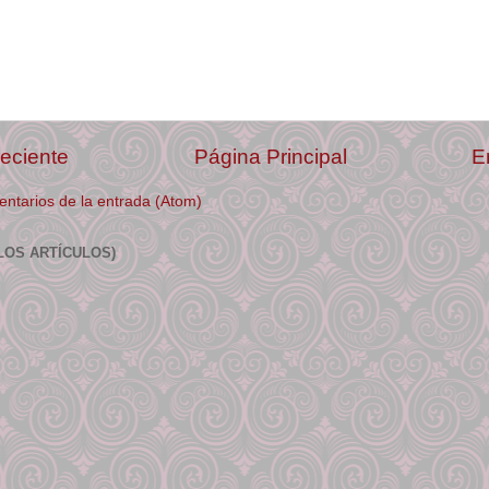
eciente
Página Principal
E
ntarios de la entrada (Atom)
LOS ARTÍCULOS)