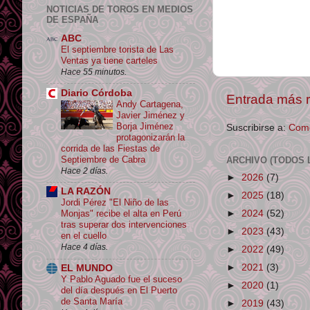
NOTICIAS DE TOROS EN MEDIOS
DE ESPAÑA
ABC
El septiembre torista de Las
Ventas ya tiene carteles
Hace 55 minutos.
Diario Córdoba
Entrada más r
Andy Cartagena,
Javier Jiménez y
Borja Jiménez
Suscribirse a:
Come
protagonizarán la
corrida de las Fiestas de
Septiembre de Cabra
ARCHIVO (TODOS 
Hace 2 días.
►
2026
(7)
LA RAZÓN
►
2025
(18)
Jordi Pérez "El Niño de las
►
2024
(52)
Monjas" recibe el alta en Perú
tras superar dos intervenciones
►
2023
(43)
en el cuello
Hace 4 días.
►
2022
(49)
►
2021
(3)
EL MUNDO
Y Pablo Aguado fue el suceso
►
2020
(1)
del día después en El Puerto
de Santa María
►
2019
(43)