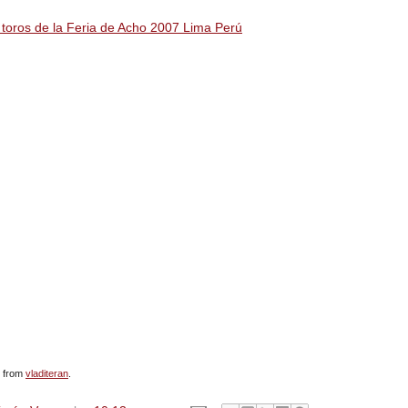
 toros de la Feria de Acho 2007 Lima Perú
nlace su origen.
from
vladiteran
.