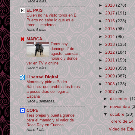
Hace 4 días.
►
2018
(278)
EL PAÍS
►
2017
(191)
Quien no ha visto toros en El
Puerto no sabe lo que es el
►
2016
(228)
toreo… moderno
►
2015
(98)
Hace 5 días.
►
2014
(95)
MARCA
Toros hoy,
►
2013
(135)
domingo 2 de
►
2012
(184)
agosto: corridas,
horario y dónde
►
2011
(159)
ver en TV y online
►
2010
(359)
Hace 5 días.
►
2009
(387)
Libertad Digital
Morrissey pide a Pedro
►
2008
(138)
Sánchez que prohíba los toros
a pocos días de llegar a
▼
2007
(78)
España
►
diciembre
(1
Hace 2 semanas.
►
noviembre
(
COPE
▼
octubre
(20)
Tres orejas y puerta grande
para el mando y el valor de
Torero de 14
Roca Rey en Cuenca
Video de Edu
Hace 1 año.