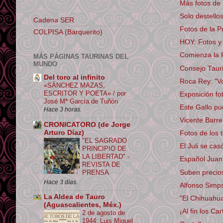
Más fotos de 
Solo destello
Cadena SER
Fotos de la P
COLPISA (Barquerito)
HOY: Fotos y 
Comienza la F
MÁS PÁGINAS TAURINAS DEL
MUNDO
Consejo Tauri
Del toro al infinito
Roca Rey: "Vo
«SÁNCHEZ MAZAS,
ESCRITOR Y POETA» / por
Exposición fo
José Mª García de Tuñón
Este Gallo pu
Hace 3 horas.
Vicente Barre
CRONICATORO (de Jorge
Arturo Díaz)
Fotos de los 
"EL SAGRADO
El Juli se cas
PRINCIPIO DE
LA LIBERTAD" -
Español Juan
REVISTA DE
Suben precios
PRENSA
Hace 3 días.
Alfonso Simp
La Aldea de Tauro
"El Chihuahua
(Aguascalientes, Méx.)
¡Al fin los Car
2 de agosto de
1944: Luis Miguel