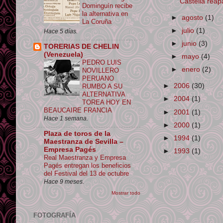
Castella rea
Dominguín recibe
la alternativa en
►
agosto
(1)
La Coruña
►
julio
(1)
Hace 5 días.
►
junio
(3)
TORERIAS DE CHELIN
(Venezuela)
►
mayo
(4)
PEDRO LUIS
►
enero
(2)
NOVILLERO
PERUANO
►
2006
(30)
RUMBO A SU
ALTERNATIVA
►
2004
(1)
TOREA HOY EN
BEAUCAIRE FRANCIA
►
2001
(1)
Hace 1 semana.
►
2000
(1)
Plaza de toros de la
►
1994
(1)
Maestranza de Sevilla –
Empresa Pagés
►
1993
(1)
Real Maestranza y Empresa
Pagés entregan los beneficios
del Festival del 13 de octubre
Hace 9 meses.
Mostrar todo
FOTOGRAFÍA