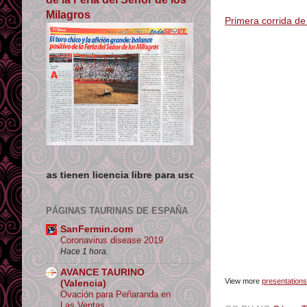
Milagros
Primera corrida de
cencia libre para uso no comercial siempre que se de crédito y e
PÁGINAS TAURINAS DE ESPAÑA
SanFermin.com
Coronavirus disease 2019
Hace 1 hora.
AVANCE TAURINO
View more
presentations
(Valencia)
Ovación para Peñaranda en
Las Ventas