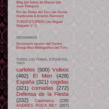
Blog [de fotos] de Manon (de
Juan Pelegrín)
Por las Rutas del Toro (de Gorka
Azpilicueta & Arsenio Ramírez)
TOROFOTOPERU (de Miguel
Delgado V. †)
DICIONARIOS
Diccionario taurino del Centro
Etnográfico Bibliográfico del Toro
TODOS LOS TEMAS, ETIQUETAS,
TAGS
carteles
(500)
Videos
(482)
El Men
(428)
España
(321)
cogidas
(321)
cornadas
(272)
Defensa de la Fiesta
(232)
Cajamarca
(228)
ANDRES ROCA REY
(207)