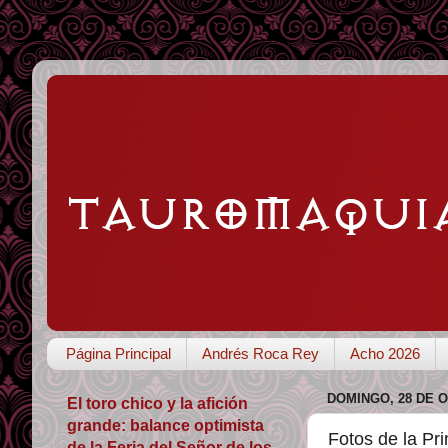
Página Principal
Andrés Roca Rey
Acho 2026
DOMINGO, 28 DE 
El toro chico y la afición
grande: balance optimista
Fotos de la Pr
de la Feria del Señor de los