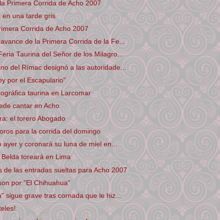
la Primera Corrida de Acho 2007
s en una tarde gris
rimera Corrida de Acho 2007
avance de la Primera Corrida de la Fe...
eria Taurina del Señor de los Milagro...
no del Rímac designó a las autoridade...
y por el Escapulario"
tográfica taurina en Larcomar
ede cantar en Acho
ra: el torero Abogado
toros para la corrida del domingo
ó ayer y coronará su luna de miel en...
 Belda toreará en Lima
 de las entradas sueltas para Acho 2007
son por "El Chihuahua"
" sigue grave tras cornada que le hiz...
teles!