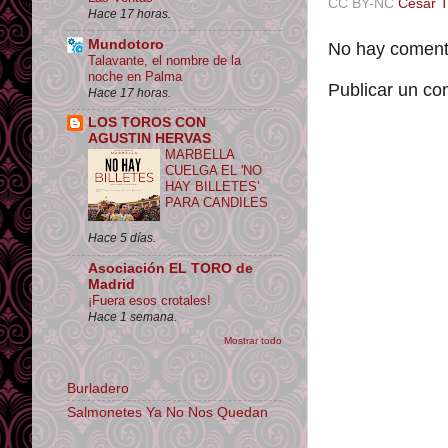
CC BY-NC
César 
Hace 17 horas.
Mundotoro
No hay comenta
Talavante, el nombre de la
noche en Palma
Publicar un co
Hace 17 horas.
LOS TOROS CON
AGUSTIN HERVAS
MARBELLA
CUELGA EL 'NO
HAY BILLETES'
PARA CANDILES
Hace 5 días.
Asociación EL TORO de
Madrid
¡Fuera esos crotales!
Hace 1 semana.
Mostrar todo
Burladero
Salmonetes Ya No Nos Quedan