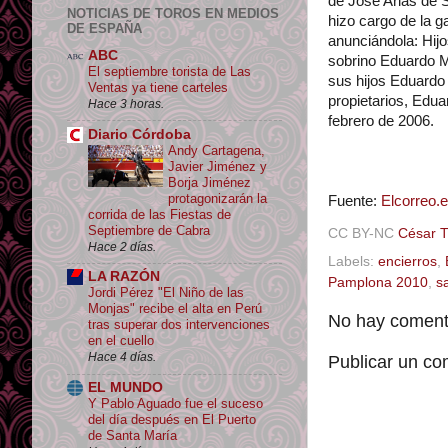
de José Arias de S
NOTICIAS DE TOROS EN MEDIOS
hizo cargo de la 
DE ESPAÑA
anunciándola: Hijo
ABC
sobrino Eduardo M
El septiembre torista de Las
sus hijos Eduardo
Ventas ya tiene carteles
propietarios, Edua
Hace 3 horas.
febrero de 2006.
Diario Córdoba
Andy Cartagena,
Javier Jiménez y
Borja Jiménez
protagonizarán la
Fuente:
Elcorreo.
corrida de las Fiestas de
Septiembre de Cabra
CC BY-NC
César 
Hace 2 días.
Labels:
encierros
,
LA RAZÓN
Pamplona 2010
,
s
Jordi Pérez "El Niño de las
Monjas" recibe el alta en Perú
No hay comenta
tras superar dos intervenciones
en el cuello
Hace 4 días.
Publicar un co
EL MUNDO
Y Pablo Aguado fue el suceso
del día después en El Puerto
de Santa María