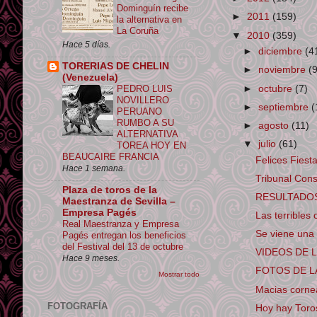
Dominguín recibe
►
2011
(159)
la alternativa en
La Coruña
▼
2010
(359)
Hace 5 días.
►
diciembre
(4
TORERIAS DE CHELIN
►
noviembre
(
(Venezuela)
►
octubre
(7)
PEDRO LUIS
NOVILLERO
►
septiembre
(
PERUANO
RUMBO A SU
►
agosto
(11)
ALTERNATIVA
▼
julio
(61)
TOREA HOY EN
BEAUCAIRE FRANCIA
Felices Fiesta
Hace 1 semana.
Tribunal Const
Plaza de toros de la
RESULTADOS 
Maestranza de Sevilla –
Empresa Pagés
Las terribles
Real Maestranza y Empresa
Se viene una 
Pagés entregan los beneficios
del Festival del 13 de octubre
VIDEOS DE 
Hace 9 meses.
FOTOS DE L
Mostrar todo
Macias corne
FOTOGRAFÍA
Hoy hay Toros