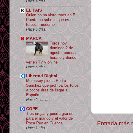
Hace 4 días.
EL PAÍS
Quien no ha visto toros en El
Puerto no sabe lo que es el
toreo… moderno
Hace 5 días.
MARCA
Toros hoy,
domingo 2 de
agosto: corridas,
horario y dónde
ver en TV y online
Hace 5 días.
Libertad Digital
Morrissey pide a Pedro
Sánchez que prohíba los toros
a pocos días de llegar a
España
Hace 2 semanas.
COPE
Tres orejas y puerta grande
para el mando y el valor de
Entrada más r
Roca Rey en Cuenca
Hace 1 año.