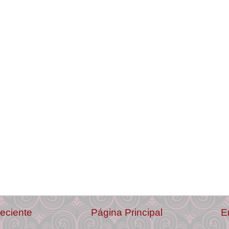
eciente
Página Principal
E