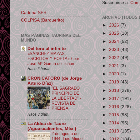
Suscribirse a:
Come
Cadena SER
ARCHIVO (TODOS 
COLPISA (Barquerito)
►
2026
(7)
►
2025
(18)
MÁS PÁGINAS TAURINAS DEL
MUNDO
►
2024
(52)
Del toro al infinito
►
2023
(43)
«SÁNCHEZ MAZAS,
►
2022
(49)
ESCRITOR Y POETA» / por
José Mª García de Tuñón
►
2021
(3)
Hace 6 horas.
►
2020
(1)
CRONICATORO (de Jorge
►
2019
(43)
Arturo Díaz)
"EL SAGRADO
►
2018
(278)
PRINCIPIO DE
LA LIBERTAD" -
►
2017
(191)
REVISTA DE
►
2016
(228)
PRENSA
Hace 3 días.
►
2015
(98)
►
2014
(95)
La Aldea de Tauro
(Aguascalientes, Méx.)
►
2013
(135)
2 de agosto de
1944: Luis Miguel
►
2012
(184)