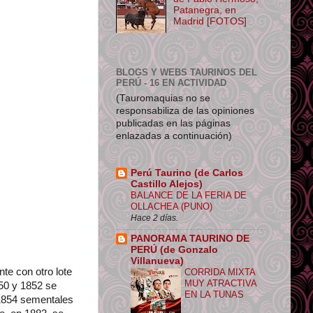
Patanegra, en
Madrid [FOTOS]
BLOGS Y WEBS TAURINOS DEL
PERÚ - 16 EN ACTIVIDAD
(Tauromaquias no se
responsabiliza de las opiniones
publicadas en las páginas
enlazadas a continuación)
Perú Taurino (de Carlos
Castillo Alejos)
BALANCE DE LA FERIA DE
OLLACHEA (PUNO)
Hace 2 días.
PANORAMA TAURINO DE
PERÚ (de Gonzalo
Villanueva)
te con otro lote
CORRIDA MIXTA
MUY ATRACTIVA
50 y 1852 se
EN LA TUNAS
1854 sementales