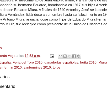
aavedra. Al fallecimiento de Juan Antonio Miura, y a la muerte de ést
ganadería su hermano Eduardo, horadándola en 1917 sus hijos Antoni
s de don Eduardo Miura. A finales de 1940 Antonio y José se la cedier
iura Fernández, lidiándose a su nombre hasta su fallecimiento en 1
 y Antonio Miura, anunciándose como Hijos de Eduardo Miura Ferná
rdo Miura, fue reelegido como presidente de la Unión de Criadores de
es
Terán Vega
a las
12:53 a.m.
España
,
Feria del Toro 2010
,
ganaderías españolas
,
Iruña 2010
,
Miura
an fermin 2010
,
sanfermines 2010
,
toros
rios.:
mentario