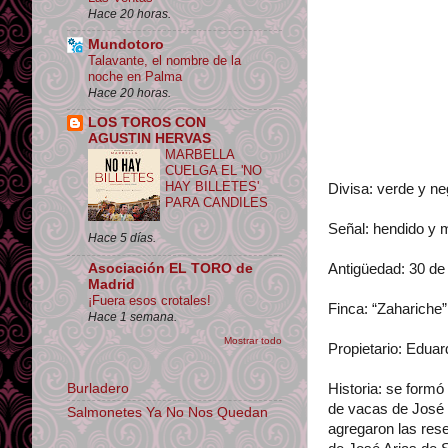
Hace 20 horas.
Mundotoro
Talavante, el nombre de la
noche en Palma
Hace 20 horas.
LOS TOROS CON
AGUSTIN HERVAS
MARBELLA
CUELGA EL 'NO
HAY BILLETES'
Divisa: verde y ne
PARA CANDILES
Señal: hendido y 
Hace 5 días.
Antigüedad: 30 de 
Asociación EL TORO de
Madrid
¡Fuera esos crotales!
Finca: “Zahariche”,
Hace 1 semana.
Mostrar todo
Propietario: Eduar
Burladero
Historia: se formó
de vacas de José 
Salmonetes Ya No Nos Quedan
agregaron las res