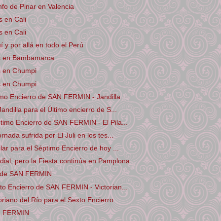
unfo de Pinar en Valencia
 en Cali
 en Cali
í y por allá en todo el Perú
os en Bambamarca
s en Chumpi
s en Chumpi
imo Encierro de SAN FERMIN - Jandilla
andilla para el Último encierro de S...
timo Encierro de SAN FERMIN - El Pila...
rnada sufrida por El Juli en los tes...
lar para el Séptimo Encierro de hoy ...
ial, pero la Fiesta continúa en Pamplona
s de SAN FERMIN
to Encierro de SAN FERMIN - Victorian...
riano del Río para el Sexto Encierro...
N FERMIN