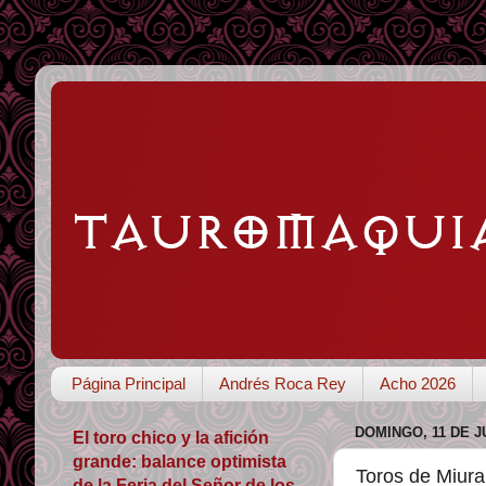
Página Principal
Andrés Roca Rey
Acho 2026
DOMINGO, 11 DE J
El toro chico y la afición
grande: balance optimista
Toros de Miur
de la Feria del Señor de los