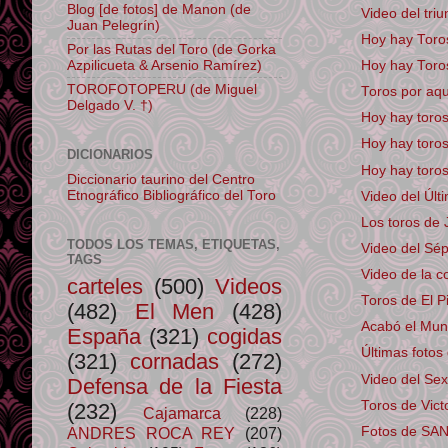
Blog [de fotos] de Manon (de
Video del tri
Juan Pelegrín)
Hoy hay Toros
Por las Rutas del Toro (de Gorka
Azpilicueta & Arsenio Ramírez)
Hoy hay Toros
TOROFOTOPERU (de Miguel
Toros por aqu
Delgado V. †)
Hoy hay tor
Hoy hay toro
DICIONARIOS
Hoy hay toro
Diccionario taurino del Centro
Etnográfico Bibliográfico del Toro
Video del Últ
Los toros de J
TODOS LOS TEMAS, ETIQUETAS,
Video del Sép
TAGS
Video de la co
carteles
(500)
Videos
Toros de El Pi
(482)
El Men
(428)
Acabó el Mund
España
(321)
cogidas
Últimas foto
(321)
cornadas
(272)
Video del Sex
Defensa de la Fiesta
Toros de Victo
(232)
Cajamarca
(228)
ANDRES ROCA REY
(207)
Fotos de SA