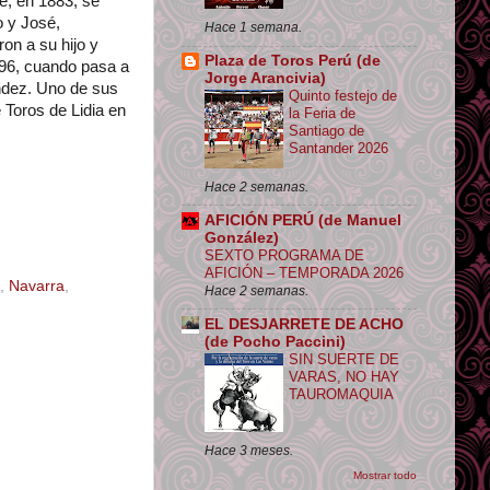
e, en 1883, se
o y José,
Hace 1 semana.
on a su hijo y
Plaza de Toros Perú (de
996, cuando pasa a
Jorge Arancivia)
ndez. Uno de sus
Quinto festejo de
 Toros de Lidia en
la Feria de
Santiago de
Santander 2026
Hace 2 semanas.
AFICIÓN PERÚ (de Manuel
González)
SEXTO PROGRAMA DE
AFICIÓN – TEMPORADA 2026
,
Navarra
,
Hace 2 semanas.
EL DESJARRETE DE ACHO
(de Pocho Paccini)
SIN SUERTE DE
VARAS, NO HAY
TAUROMAQUIA
Hace 3 meses.
Mostrar todo