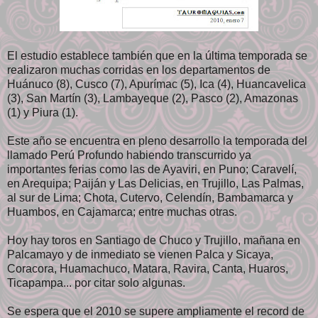
El estudio establece también que en la última temporada se
realizaron muchas corridas en los departamentos de
Huánuco (8), Cusco (7), Apurímac (5), Ica (4), Huancavelica
(3), San Martín (3), Lambayeque (2), Pasco (2), Amazonas
(1) y Piura (1).
Este año se encuentra en pleno desarrollo la temporada del
llamado Perú Profundo habiendo transcurrido ya
importantes ferias como las de Ayaviri, en Puno; Caravelí,
en Arequipa; Paiján y Las Delicias, en Trujillo, Las Palmas,
al sur de Lima; Chota, Cutervo, Celendín, Bambamarca y
Huambos, en Cajamarca; entre muchas otras.
Hoy hay toros en Santiago de Chuco y Trujillo, mañana en
Palcamayo y de inmediato se vienen Palca y Sicaya,
Coracora, Huamachuco, Matara, Ravira, Canta, Huaros,
Ticapampa... por citar solo algunas.
Se espera que el 2010 se supere ampliamente el record de