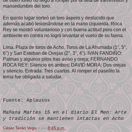
de buen toreo no llegó a romper por la falta de transmisión y
mansedumbre del toro.
En quinto lugar sorteó un toro áspero y deslucido que
además acabó lesionándose en la mano izquierda. Roca
Rey se mostró voluntarioso y con buena actitud pero con el
ambiente en contra no logró levantar el vuelo de su faena.
Lima. Plaza de toros de Acho. Toros de La Ahumada (1°, 5°,
6°) y San Esteban de Ovejas (2°, 3°, 4°). IVAN FANDIÑO:
Palmas y algunos pitos tras aviso y oreja; FERNANDO
ROCA REY: Silencio en ambos; DAVID MORA: Dos orejas
y silencio. Entrada: Tres cuartos. Al romper el paseíllo la
terna fue obligada a saludar.
Fuente: Aplausos
Mañana Martes 15 en el diario El Men: Arte
y tradición se mantienen intactas en Acho
César Terán Vega
a las
8:45 p.m.