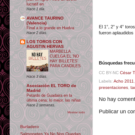
lucratif en
Hace 1 día.
AVANCE TAURINO
(Valencia)
El 1°, 2° y 4° tor
Final a lo grande en Huelva
fueron aplaudidos 
Hace 2 días.
LOS TOROS CON
AGUSTIN HERVAS
MARBELLA
CUELGA EL 'NO
HAY BILLETES'
Búsquedas frecue
PARA CANDILES
CC BY-NC
César 
Hace 3 días.
Labels:
Acho 2011
Asociación EL TORO de
presentaciones
,
ta
Madrid
Petardo de Guadaira en la
No hay comenta
última cena; lo mejor, las niñas
Hace 2 semanas.
Publicar un co
Mostrar todo
Burladero
Salmonetes Ya No Nos Quedan