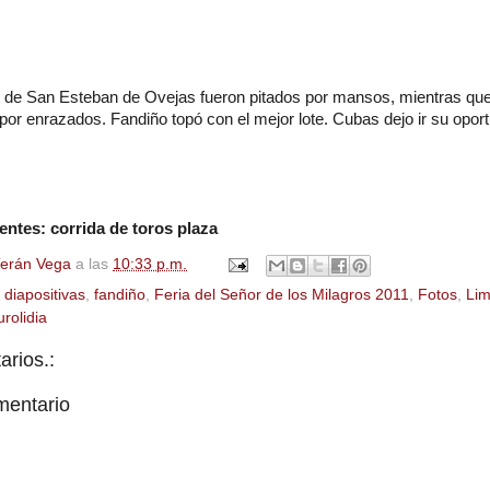
os de San Esteban de Ovejas fueron pitados por mansos, mientras que 
por enrazados. Fandiño topó con el mejor lote. Cubas dejo ir su opor
ntes: corrida de toros plaza
Terán Vega
a las
10:33 p.m.
,
diapositivas
,
fandiño
,
Feria del Señor de los Milagros 2011
,
Fotos
,
Lim
urolidia
rios.:
mentario