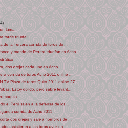
)
44)
 en Lima
a tarde triunfal
a de la Tercera corrida de toros de ...
Ponce y mando de Perera triunfan en Acho
edrático
ra, dos orejas cada uno en Acho
ra corrida de toros Acho 2011 online ...
TV Plaza de toros Quito 2011 online 27...
ubas: Estoy dolido, pero sabré levant...
uromaquia
do el Perú salen a la defensa de los...
Segunda corrida de Acho 2011
corta dos orejas y sale a hombros de ...
ados asistieron a los toros ayer en ...