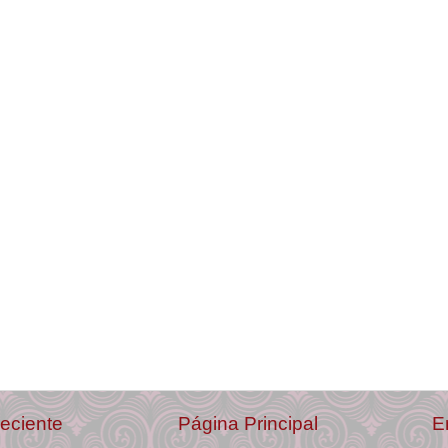
eciente
Página Principal
E