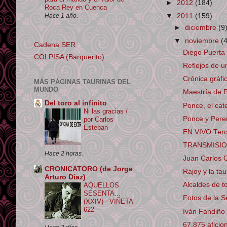
►
2012
(184)
Roca Rey en Cuenca
Hace 1 año.
▼
2011
(159)
►
diciembre
(9
▼
noviembre
(
Cadena SER
Diego Puerta
COLPISA (Barquerito)
Reflejos de un
Crónica gráfic
MÁS PÁGINAS TAURINAS DEL
MUNDO
Maestría de 
Del toro al infinito
Ponce, el cat
Ni las gracias /
Ponce y Pere
por Carlos
Esteban
EN VIVO Terce
TRANSMISION 
Hace 2 horas.
Juan Carlos C
CRONICATORO (de Jorge
Rajoy y la ta
Arturo Díaz)
Alcaldes de to
AQUELLOS
SESENTA...
Fotos de la 
(XXIV) - VIÑETA
622
Iván Fandiño 
67,875 aficion