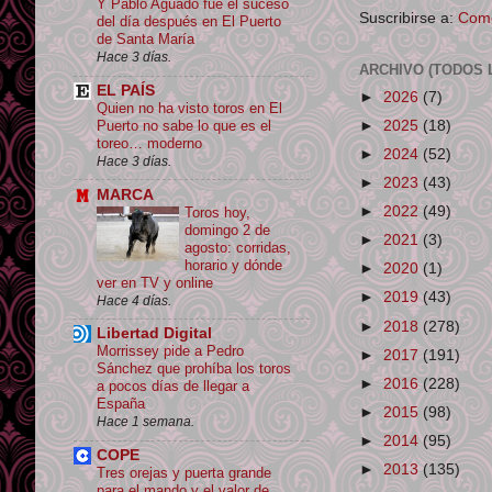
Y Pablo Aguado fue el suceso
Suscribirse a:
Come
del día después en El Puerto
de Santa María
Hace 3 días.
ARCHIVO (TODOS 
EL PAÍS
►
2026
(7)
Quien no ha visto toros en El
►
2025
(18)
Puerto no sabe lo que es el
toreo… moderno
►
2024
(52)
Hace 3 días.
►
2023
(43)
MARCA
►
2022
(49)
Toros hoy,
domingo 2 de
►
2021
(3)
agosto: corridas,
horario y dónde
►
2020
(1)
ver en TV y online
►
2019
(43)
Hace 4 días.
►
2018
(278)
Libertad Digital
Morrissey pide a Pedro
►
2017
(191)
Sánchez que prohíba los toros
►
2016
(228)
a pocos días de llegar a
España
►
2015
(98)
Hace 1 semana.
►
2014
(95)
COPE
►
2013
(135)
Tres orejas y puerta grande
para el mando y el valor de