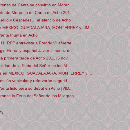
renito de Canta se convirtió en Moren...
unfo de Morenito de Canta en Acho 201...
elillo y Céspedes… el silencio de Acho
de MEXICO, GUADALAJARA, MONTERREY y LIM...
anta triunfa en Acho
011. RPP entrevista a Freddy Villafuerte
io Flores y español Javier Jiménez de...
 la primera tarde de Acho 2011 [6 nov...
lidad de la Feria del Señor de los M...
os en MEXICO, GUADALAJARA, MONTERREY y ...
stión vehicular y reforzarán segurid...
anta listo para su debut en Acho [VID...
ranca la Feria del Señor de los Milagros
6)