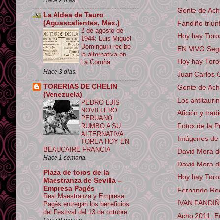
Hace 2 días.
Gente de Acho
La Aldea de Tauro
(Aguascalientes, Méx.)
Fandiño triunf
2 de agosto de
Hoy hay Tor
1944: Luis Miguel
Dominguín recibe
EN VIVO Segun
la alternativa en
Hoy hay Toro
La Coruña
Hace 3 días.
Juan Carlos C
TORERIAS DE CHELIN
Gente de Ach
(Venezuela)
Los antitauri
PEDRO LUIS
NOVILLERO
Afición y tra
PERUANO
Fotos de la P
RUMBO A SU
ALTERNATIVA
Imágenes de l
TOREA HOY EN
BEAUCAIRE FRANCIA
David Mora de
Hace 1 semana.
David Mora do
Plaza de toros de la
Hoy hay Toro
Maestranza de Sevilla –
Empresa Pagés
Fernando Roc
Real Maestranza y Empresa
IVAN FANDIÑO:
Pagés entregan los beneficios
del Festival del 13 de octubre
Acho 2011: Ec
Hace 9 meses.