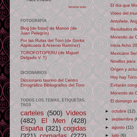
El día que Mo
Mostrar todo
Video del tri
FOTOGRAFÍA
Antoñete, Ang
Blog [de fotos] de Manon (de
Resultados 
Juan Pelegrín)
Morenito de C
Por las Rutas del Toro (de Gorka
Inicia Acho 2
Azpilicueta & Arsenio Ramírez)
TOROFOTOPERU (de Miguel
Mexicano Serg
Delgado V. †)
Novillos para
Origen y actua
DICIONARIOS
Hoy hay Tor
Diccionario taurino del Centro
Etnográfico Bibliográfico del Toro
Evitarán conge
Morenito de C
TODOS LOS TEMAS, ETIQUETAS,
El domingo ar
TAGS
►
octubre
(12)
carteles
(500)
Videos
(482)
El Men
(428)
►
septiembre
(
España
(321)
cogidas
►
agosto
(11)
(321)
cornadas
(272)
►
julio
(6)