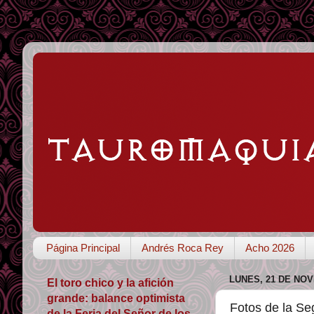
Página Principal
Andrés Roca Rey
Acho 2026
LUNES, 21 DE NOV
El toro chico y la afición
grande: balance optimista
Fotos de la Se
de la Feria del Señor de los