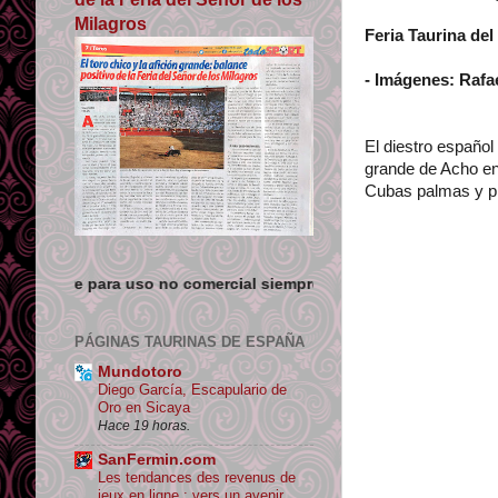
Milagros
Feria Taurina del
- Imágenes: Raf
El diestro español
grande de Acho en 
Cubas palmas y pi
 no comercial siempre que se de crédito y enlace su origen.
PÁGINAS TAURINAS DE ESPAÑA
Mundotoro
Diego García, Escapulario de
Oro en Sicaya
Hace 19 horas.
SanFermin.com
Les tendances des revenus de
jeux en ligne : vers un avenir