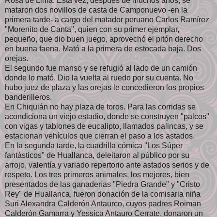
Rosa de Lima. Esta vez, después de muchos años, se
mataron dos novillos de casta de Camponuevo -en la
primera tarde- a cargo del matador peruano Carlos Ramírez
"Morenito de Canta", quien con su primer ejemplar,
pequeño, que dio buen juego, aprovechó el pitón derecho
en buena faena. Mató a la primera de estocada baja. Dos
orejas.
El segundo fue manso y se refugió al lado de un camión
donde lo mató. Dio la vuelta al ruedo por su cuenta. No
hubo juez de plaza y las orejas le concedieron los propios
banderilleros.
En Chiquián no hay plaza de toros. Para las corridas se
acondiciona un viejo estadio, donde se construyen "palcos"
con vigas y tablones de eucalipto, llamados palincas, y se
estacionan vehículos que cierran el paso a los astados.
En la segunda tarde, la cuadrilla cómica "Los Súper
fantásticos" de Huallanca, deleitaron al público por su
arrojo, valentía y variado repertorio ante astados serios y de
respeto. Los tres primeros animales, los mejores, bien
presentados de las ganaderías "Piedra Grande" y "Cristo
Rey" de Huallanca, fueron donación de la comisaria niña
Suri Alexandra Calderón Antaurco, cuyos padres Roiman
Calderón Gamarra y Yessica Antauro Cerrate, donaron un