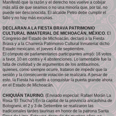
Manifestó que la razón y el derecho nos vuelve a cobijar
más allá de que seamos o no una minoría que, por tal, no
puede ser desconocida. El alcalde Petro debe cumplir el
fallo y no hay más excusas.
DECLARAN A LA FIESTA BRAVA PATRIMONIO
CULTURAL INMATERIAL DE MICHOACÁN, MÉXICO
. El
Congreso del Estado de Michoacán, declaró a la Fiesta
Brava y a la Charrería Patrimonio Cultural Inmaterial dicho
Estado mexicano, el jueves 4 de septiembre.
El cómputo de parlamentarios participantes arrojó: 18 votos
a favor, 10 en contra y 4 abstenciones. Lo lamentable fue la
falta de civilidad y de argumentos de los antitaurinos,
quienes, como siempre ocurre, trataron de impedir que la
sesión y la consecuente votación se realizara. A pesar de
esto, la Fiesta ha vuelto a conquistar la puerta grande ahora
en el Estado de Michoacán.
CHIQUIÁN TAURINO.
(Enviado especial: Rafael Morán La
Rosa ‘El Trucha’) En la capital de la provincia ancashina de
Bolognesi, el 2 y 3 de Setiembre se realizaron las
tradicionales tardes taurinas en honor de la patrona Santa