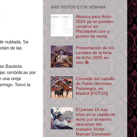
MÁS VISTOS ESTA SEMANA
o
Abonos para Acho
2024 ya se pueden
comprar en
Plazaticket.com y
puntos de venta
de nublada. Se
tián de las
Presentación de los
carteles de la feria
de Acho 2026 en
vivo 🔴
uan Bautista
jas simbólicas por
e una oreja
Cornada del caballo
de Pablo Hermoso,
nemigo. Tomó la
Patanegra, en
Madrid [FOTOS]
El jueves 16 hay
misa en la capilla de
Acho por el eterno
descanso del
matador Víctor
Manuel Coronado