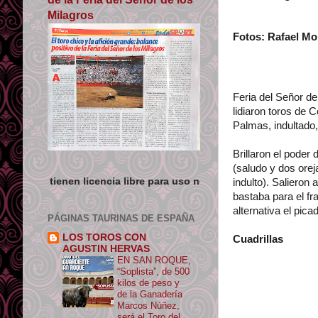
Milagros
Fotos: Rafael Mo
Esta
Feria del Señor d
lidiaron toros de 
Palmas, indultado,
Brillaron el poder 
(saludo y dos orej
cia libre para uso no comercial siempre que se de crédito y enla
indulto). Salieron
bastaba para el f
alternativa el pi
PÁGINAS TAURINAS DE ESPAÑA
LOS TOROS CON
Cuadrillas
AGUSTIN HERVAS
EN SAN ROQUE,
“Soplista”, de 500
kilos de peso y
de la Ganadería
Marcos Núñez,
será el Toro del