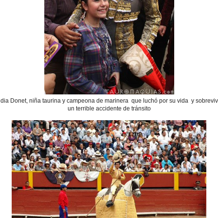
udia Donet, niña taurina y campeona de marinera que luchó por su vida y sobrevi
un terrible accidente de tránsito