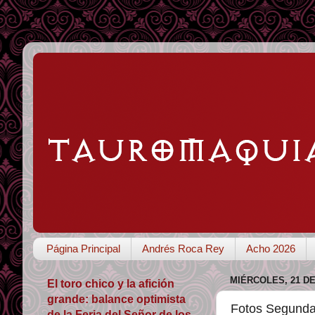
Página Principal
Andrés Roca Rey
Acho 2026
MIÉRCOLES, 21 D
El toro chico y la afición
grande: balance optimista
Fotos Segunda
de la Feria del Señor de los