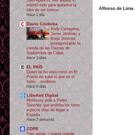
Julio Aparicio: «Mi abuelo lo
intentó todo para quitarme la
Alfonso de Lima
idea de ser torero»
Hace 1 día.
Diario Córdoba
Andy Cartagena,
Javier Jiménez y
Borja Jiménez
protagonizarán la
corrida de las Fiestas de
Septiembre de Cabra
Hace 3 días.
EL PAÍS
Quien no ha visto toros en El
Puerto no sabe lo que es el
toreo… moderno
Hace 6 días.
Libertad Digital
Morrissey pide a Pedro
Sánchez que prohíba los toros
a pocos días de llegar a
España
Hace 2 semanas.
COPE
Tres orejas y puerta grande