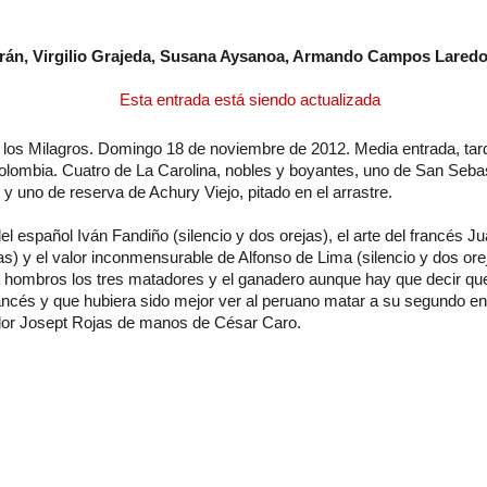
rán, Virgilio Grajeda, Susana Aysanoa, Armando Campos Lared
 entrada está siendo actualizada
e los Milagros. Domingo 18 de noviembre de 2012. Media entrada, tar
Colombia. Cuatro de La Carolina, nobles y boyantes, uno de San Sebas
 y uno de reserva de Achury Viejo, pitado en el arrastre.
del español Iván Fandiño (silencio y dos orejas), el arte del francés J
as) y el valor inconmensurable de Alfonso de Lima (silencio y dos ore
ce su origen.
 a hombros los tres matadores y el ganadero aunque hay que decir qu
rancés y que hubiera sido mejor ver al peruano matar a su segundo e
cador Josept Rojas de manos de César Caro.