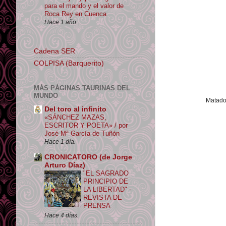
para el mando y el valor de
Roca Rey en Cuenca
Hace 1 año.
Cadena SER
COLPISA (Barquerito)
MÁS PÁGINAS TAURINAS DEL
MUNDO
Matador
Del toro al infinito
«SÁNCHEZ MAZAS,
ESCRITOR Y POETA» / por
José Mª García de Tuñón
Hace 1 día.
CRONICATORO (de Jorge
Arturo Díaz)
"EL SAGRADO
PRINCIPIO DE
LA LIBERTAD" -
REVISTA DE
PRENSA
Hace 4 días.