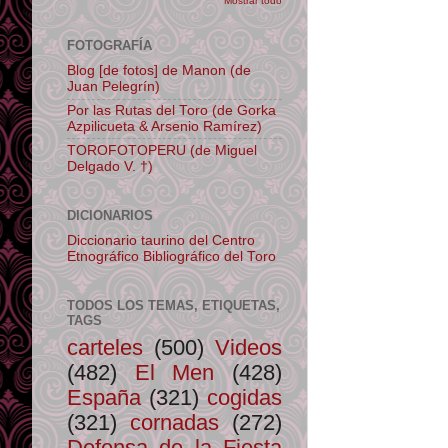
Mostrar todo
FOTOGRAFÍA
Blog [de fotos] de Manon (de
Juan Pelegrín)
Por las Rutas del Toro (de Gorka
Azpilicueta & Arsenio Ramírez)
TOROFOTOPERU (de Miguel
Delgado V. †)
DICIONARIOS
Diccionario taurino del Centro
Etnográfico Bibliográfico del Toro
TODOS LOS TEMAS, ETIQUETAS,
TAGS
carteles
(500)
Videos
(482)
El Men
(428)
España
(321)
cogidas
(321)
cornadas
(272)
Defensa de la Fiesta