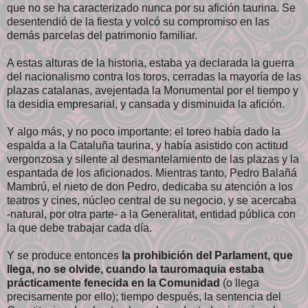
que no se ha caracterizado nunca por su afición taurina. Se
desentendió de la fiesta y volcó su compromiso en las
demás parcelas del patrimonio familiar.
A estas alturas de la historia, estaba ya declarada la guerra
del nacionalismo contra los toros, cerradas la mayoría de las
plazas catalanas, avejentada la Monumental por el tiempo y
la desidia empresarial, y cansada y disminuida la afición.
Y algo más, y no poco importante: el toreo había dado la
espalda a la Cataluña taurina, y había asistido con actitud
vergonzosa y silente al desmantelamiento de las plazas y la
espantada de los aficionados. Mientras tanto, Pedro Balañá
Mambrú, el nieto de don Pedro, dedicaba su atención a los
teatros y cines, núcleo central de su negocio, y se acercaba
-natural, por otra parte- a la Generalitat, entidad pública con
la que debe trabajar cada día.
Y se produce entonces
la prohibición del Parlament, que
llega, no se olvide, cuando la tauromaquia estaba
prácticamente fenecida en la Comunidad
(o llega
precisamente por ello); tiempo después, la sentencia del