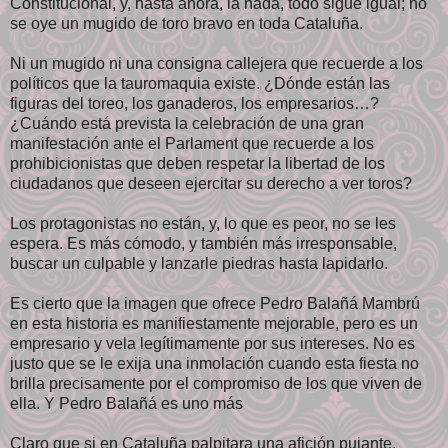
Constitucional, y, hasta ahora, la nada, todo sigue igual; no
se oye un mugido de toro bravo en toda Cataluña.
Ni un mugido ni una consigna callejera que recuerde a los
políticos que la tauromaquia existe. ¿Dónde están las
figuras del toreo, los ganaderos, los empresarios…?
¿Cuándo está prevista la celebración de una gran
manifestación ante el Parlament que recuerde a los
prohibicionistas que deben respetar la libertad de los
ciudadanos que deseen ejercitar su derecho a ver toros?
Los protagonistas no están, y, lo que es peor, no se les
espera. Es más cómodo, y también más irresponsable,
buscar un culpable y lanzarle piedras hasta lapidarlo.
Es cierto que la imagen que ofrece Pedro Balañá Mambrú
en esta historia es manifiestamente mejorable, pero es un
empresario y vela legítimamente por sus intereses. No es
justo que se le exija una inmolación cuando esta fiesta no
brilla precisamente por el compromiso de los que viven de
ella. Y Pedro Balañá es uno más
Claro que si en Cataluña palpitara una afición pujante,