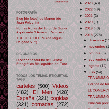
Mostrar todo
►
2023
(43)
►
2022
(49)
FOTOGRAFÍA
►
2021
(3)
Blog [de fotos] de Manon (de
►
2020
(1)
Juan Pelegrín)
Por las Rutas del Toro (de Gorka
►
2019
(43)
Azpilicueta & Arsenio Ramírez)
▼
2018
(278)
TOROFOTOPERU (de Miguel
►
diciembre
(1
Delgado V. †)
►
noviembre
(
►
octubre
(5)
DICIONARIOS
►
septiembre
(
Diccionario taurino del Centro
Etnográfico Bibliográfico del Toro
►
agosto
(14)
▼
julio
(54)
TODOS LOS TEMAS, ETIQUETAS,
TRANSMISION 
TAGS
Corrida de t
carteles
(500)
Videos
EL COMERCIO. 
(482)
El Men
(428)
TRANSMISION 
España
(321)
cogidas
(321)
cornadas
(272)
Publican preci