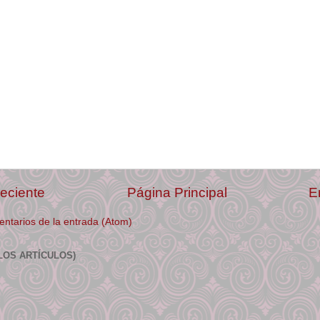
eciente
Página Principal
E
ntarios de la entrada (Atom)
LOS ARTÍCULOS)