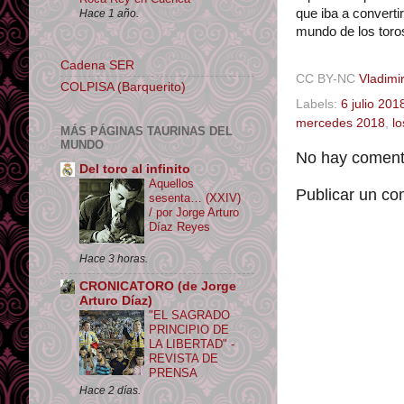
que iba a convertir
Hace 1 año.
mundo de los toro
Cadena SER
CC BY-NC
Vladimir
COLPISA (Barquerito)
Labels:
6 julio 201
mercedes 2018
,
l
MÁS PÁGINAS TAURINAS DEL
MUNDO
No hay comenta
Del toro al infinito
Aquellos
Publicar un co
sesenta… (XXIV)
/ por Jorge Arturo
Díaz Reyes
Hace 3 horas.
CRONICATORO (de Jorge
Arturo Díaz)
"EL SAGRADO
PRINCIPIO DE
LA LIBERTAD" -
REVISTA DE
PRENSA
Hace 2 días.