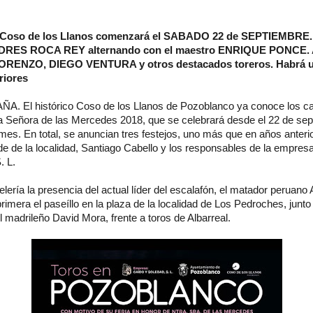
 Coso de los Llanos comenzará el SABADO 22 de SEPTIEMBRE.
RES ROCA REY alternando con el maestro ENRIQUE PONCE
RENZO, DIEGO VENTURA y otros destacados toreros. Habrá u
riores
El histórico Coso de los Llanos de Pozoblanco ya conoce los car
ra Señora de las Mercedes 2018, que se celebrará desde el 22 de sep
es. En total, se anuncian tres festejos, uno más que en años anteri
lde de la localidad, Santiago Cabello y los responsables de la empres
. L.
elería la presencia del actual líder del escalafón, el matador peruan
rimera el paseíllo en la plaza de la localidad de Los Pedroches, junto
 madrileño David Mora, frente a toros de Albarreal.