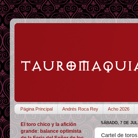
Página Principal
Andrés Roca Rey
Acho 2026
SÁBADO, 7 DE JUL
El toro chico y la afición
grande: balance optimista
Cartel de toro
de la Feria del Señor de los