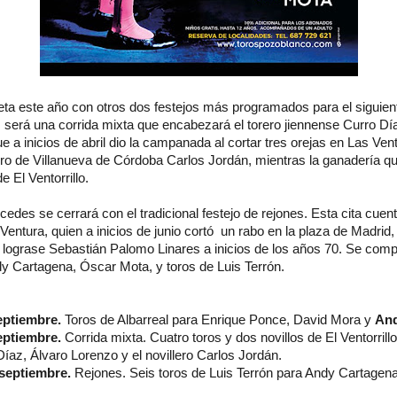
eta este año con otros dos festejos más programados para el siguien
s será una corrida mixta que encabezará el torero jiennense Curro Día
 a inicios de abril dio la campanada al cortar tres orejas en Las Venta
ero de Villanueva de Córdoba Carlos Jordán, mientras la ganadería q
e El Ventorrillo.
rcedes se cerrará con el tradicional festejo de rejones. Esta cita cuen
 Ventura, quien a inicios de junio cortó un rabo en la plaza de Madrid,
ue lograse Sebastián Palomo Linares a inicios de los años 70. Se comp
dy Cartagena, Óscar Mota, y toros de Luis Terrón.
eptiembre.
Toros de Albarreal para Enrique Ponce, David Mora y
And
eptiembre.
Corrida mixta. Cuatro toros y dos novillos de El Ventorrillo
az, Álvaro Lorenzo y el novillero Carlos Jordán.
 septiembre.
Rejones. Seis toros de Luis Terrón para Andy Cartagena