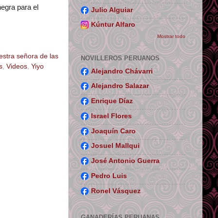
negra para el
Julio Alguiar
Kúntur Alfaro
Mostrar todo
estra señora de las
NOVILLEROS PERUANOS
s
,
Videos
,
Yiyo
Alejandro Chávarri
Alejandro Salazar
Enrique Díaz
Israel Flores
Joaquín Caro
Josuel Mallqui
José Antonio Guerra
Pedro Luis
Ronel Vásquez
GANADERÍAS PERUANAS