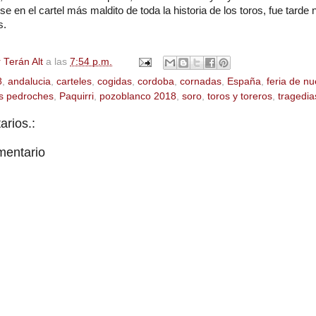
se en el cartel más maldito de toda la historia de los toros, fue tarde 
s.
 Terán Alt
a las
7:54 p.m.
8
,
andalucia
,
carteles
,
cogidas
,
cordoba
,
cornadas
,
España
,
feria de nu
os pedroches
,
Paquirri
,
pozoblanco 2018
,
soro
,
toros y toreros
,
tragedia
rios.:
mentario