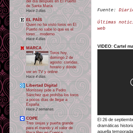
del día después en El Puerto
de Santa María
Fuente:
Diari
Hace 3 días.
EL PAÍS
Últimas notic
Quien no ha visto toros en El
web
Puerto no sabe lo que es el
toreo… moderno
Hace 4 días.
VIDEO
:
Cartel ma
MARCA
Toros hoy,
domingo 2 de
agosto: corridas,
horario y dónde
ver en TV y online
Hace 4 días.
Libertad Digital
Morrissey pide a Pedro
Sánchez que prohíba los toros
a pocos días de llegar a
España
Hace 2 semanas.
COPE
El 26 de septiemb
Tres orejas y puerta grande
dramáticas histori
para el mando y el valor de
aquella temporada,
Roca Rey en Cuenca