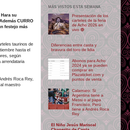
MÁS VISTOS ESTA SEMANA
 Hara su
Presentación de los
carteles de la feria
. Además CURRO
de Acho 2026 en
n festejo más
vivo 🔴
teles taurinos de
Diferencias entre casta y
bravura del toro de lidia
tiembre hasta el
ores, según
Abonos para Acho
a arrendataria
2024 ya se pueden
comprar en
Plazaticket.com y
o Andrés Roca Rey,
puntos de venta
 al maestro
Calamaro: Sí
Argentina tiene a
Messi o al papa
Francisco, Perú
tiene a Andrés Roca
Rey
El Niño Jesús Mariscal
Chaperito de Canta