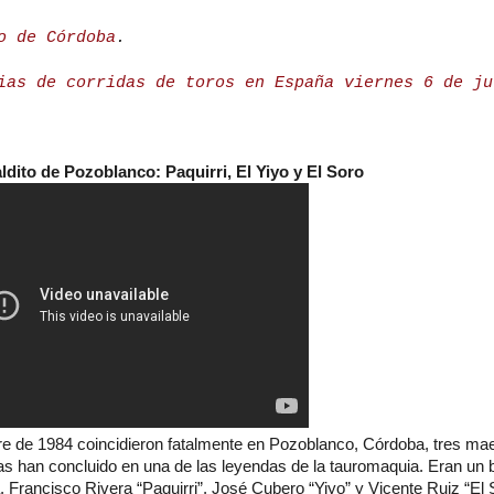
o de Córdoba
.
ias de corridas de toros en España viernes 6 de ju
ldito de Pozoblanco: Paquirri, El Yiyo y El Soro
re de 1984 coincidieron fatalmente en Pozoblanco, Córdoba, tres ma
as han concluido en una de las leyendas de la tauromaquia. Eran un 
 Francisco Rivera “Paquirri”, José Cubero “Yiyo” y Vicente Ruiz “El S