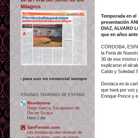
Milagros
Temporada en el
presentación
AND
DIAZ, ALVARO LO
que en años ante
CÓRDOBA, ESPAÑA. 
la Feria de Nuest
30 de ese mismo m
explicaron el alca
Caído y Soledad S
so no comercial siempre que se de crédito y enlace su origen.
Destaca en la cart
que hará por vez p
PÁGINAS TAURINAS DE ESPAÑA
Enrique Ponce y el
Mundotoro
Diego García, Escapulario de
Oro en Sicaya
Hace 1 día.
SanFermin.com
Les tendances des revenus de
jeux en ligne : vers un avenir