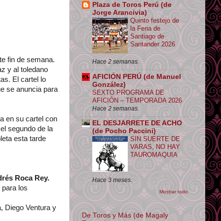
Plaza de Toros Perú (de
Jorge Arancivia)
Quinto festejo de
la Feria de
Santiago de
Santander 2026
te fin de semana.
Hace 2 semanas.
z y al toledano
AFICIÓN PERÚ (de Manuel
s. El cartel lo
González)
ue se anuncia para
SEXTO PROGRAMA DE
AFICIÓN – TEMPORADA 2026
Hace 2 semanas.
ta en su cartel con
EL DESJARRETE DE ACHO
 el segundo de la
(de Pocho Paccini)
leta esta tarde
SIN SUERTE DE
VARAS, NO HAY
TAUROMAQUIA
rés Roca Rey.
Hace 3 meses.
 para los
Mostrar todo
, Diego Ventura y
De Toros y Más (de Magaly