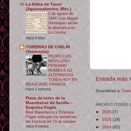
La Aldea de Tauro
(Aguascalientes, Méx.)
2 de agosto de
1944: Luis Miguel
Dominguín recibe
la alternativa en
La Coruña
Hace 4 días.
TORERIAS DE CHELIN
(Venezuela)
PEDRO LUIS
NOVILLERO
PERUANO
RUMBO A SU
ALTERNATIVA
Entrada más r
TOREA HOY EN
BEAUCAIRE FRANCIA
Hace 1 semana.
Suscribirse a:
Come
Plaza de toros de la
Maestranza de Sevilla –
ARCHIVO (TODOS 
Empresa Pagés
►
2026
(7)
Real Maestranza y Empresa
Pagés entregan los beneficios
►
2025
(18)
del Festival del 13 de octubre
Hace 9 meses.
►
2024
(52)