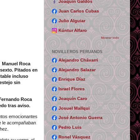
Joaquín Galdós
Juan Carlos Cubas
Julio Alguiar
Kúntur Alfaro
Mostrar todo
NOVILLEROS PERUANOS
Alejandro Chávarri
an Manuel Roca
Alejandro Salazar
l sexto. Pitados en
ntable incluso
Enrique Díaz
estejo sin
Israel Flores
Joaquín Caro
o Fernando Roca
edo tras aviso.
Josuel Mallqui
entos emocionantes
José Antonio Guerra
que le acompañaban
Pedro Luis
chez.
Ronel Vásquez