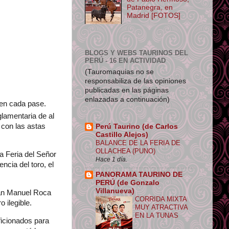
Patanegra, en
Madrid [FOTOS]
BLOGS Y WEBS TAURINOS DEL
PERÚ - 16 EN ACTIVIDAD
(Tauromaquias no se
responsabiliza de las opiniones
publicadas en las páginas
enlazadas a continuación)
 en cada pase.
lamentaria de al
 con las astas
Perú Taurino (de Carlos
Castillo Alejos)
BALANCE DE LA FERIA DE
OLLACHEA (PUNO)
a Feria del Señor
Hace 1 día.
ncia del toro, el
PANORAMA TAURINO DE
PERÚ (de Gonzalo
Villanueva)
uan Manuel Roca
CORRIDA MIXTA
o ilegible.
MUY ATRACTIVA
EN LA TUNAS
ficionados para