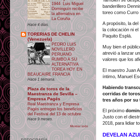
También se despidi
1944: Luis Miguel
banderillero Dennis
Dominguín recibe
toreo como Curro 
la alternativa en
La Coruña
A propósito, la de
Hace 4 días.
la colocación ni e
TORERIAS DE CHELIN
Paquito Esplá.
(Venezuela)
PEDRO LUIS
Muy bien el públic
NOVILLERO
atrevió a lanzar un
PERUANO
valores que los a
RUMBO A SU
ALTERNATIVA
TOREA HOY EN
El maestro Juan A
BEAUCAIRE FRANCIA
íntimo, Manuel E
Hace 1 semana.
Habiendo transcur
Plaza de toros de la
corridas de toro
Maestranza de Sevilla –
Empresa Pagés
tres años por su 
Real Maestranza y Empresa
Pagés entregan los beneficios
El próximo
domin
del Festival del 13 de octubre
Justo con el diest
Hace 9 meses.
2018, para lidiar 
Mostrar todo
DEVELAN AZU