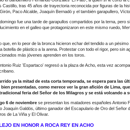
ó el banderillero Fernando Gonzales ‘El Pato’, a quien sí le corto la c
 Castillo, tras 45 años de trayectoria reconocida por figuras de la hist
Girón, Paco Alcalde, Joaquín Bernadó y el también garapullero, Víct
l domingo fue una tarde de garapullos compartidos por la terna, pero si
l lucimiento en el galleo que protagonizaron en este mismo ruedo, Me
o que, en lo peor de la bronca hicieron echar del tendido a un pésimo
a botella de plástico a la arena. Protestar con todo el rigor, pero sin a
ficionados más jóvenes aprenden en los toros.
ntonio Ruiz 'Espartaco' regresó a la plaza de Acho, esta vez acomp
scribano.
rido ya la mitad de esta corta temporada, se espera para las úl
s bien presentadas, como merece ver la gran afición de Lima, qu
tradicional feria del Señor de los Milagros y se está volcando a 
go 6 de noviembre
se presentan los matadores españoles Antonio Fe
ro Joaquín Galdós, último ganador del Escapulario de Oro del Señor d
toros de La Viña y El Olivar.
LEJO EN HONOR A ROCA REY EN ACHO