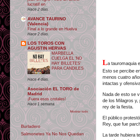
lucratif en
Hace 2 días.
AVANCE TAURINO
(Valencia)
Final a lo grande en Huelva
Hace 2 días.
LOS TOROS CON
AGUSTIN HERVAS
MARBELLA
CUELGA EL 'NO
L
a tauromaquia es
HAY BILLETES'
PARA CANDILES
Esto se percibe e
menos cuatro años
Hace 4 días.
intactas y ofensiv
Asociación EL TORO de
Madrid
Nada de esto se vi
¡Fuera esos crotales!
de los Milagros y,
Hace 1 semana.
rey de la fiesta.
Mostrar todo
El público protes
Rey, que fue parch
Burladero
Salmonetes Ya No Nos Quedan
La tarde hubiera t