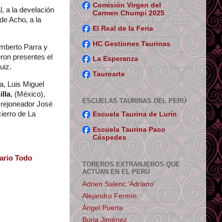
Comisión Virgen del
, a la develación
Carmen Chumpi 2025
de Acho, a la
El Real de la Feria
HC Gestiones Taurinas
umberto Parra y
eron presentes el
La Esperanza
uiz.
Tauroarte
a, Luis Miguel
illa
, (México),
ESCUELAS TAURINAS DEL PERÚ
l rejoneador José
ierro de La
Escuela Taurina de Lurín
Escuela Taurina Paco
Céspedes
ario Todo
TOREROS EXTRANJEROS QUE
ACTÚAN EN EL PERÚ
Adrien Salenc 'Adriano'
Alejandro Fermín
Ángel Puerta
Borja Jiménez