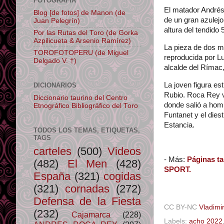
FOTOGRAFÍA
El matador Andrés 
Blog [de fotos] de Manon (de
de un gran azulejo
Juan Pelegrín)
altura del tendido 
Por las Rutas del Toro (de Gorka
Azpilicueta & Arsenio Ramírez)
La pieza de dos me
TOROFOTOPERU (de Miguel
reproducida por Lu
Delgado V. †)
alcalde del Rímac,
La joven figura e
DICIONARIOS
Rubio. Roca Rey ve
Diccionario taurino del Centro
donde salió a homb
Etnográfico Bibliográfico del Toro
Funtanet y el dies
Estancia.
TODOS LOS TEMAS, ETIQUETAS,
TAGS
carteles
(500)
Videos
- Más:
Páginas t
(482)
El Men
(428)
SPORT.
España
(321)
cogidas
(321)
cornadas
(272)
Defensa de la Fiesta
CC BY-NC
Vladimir
(232)
Cajamarca
(228)
Labels:
acho 2022