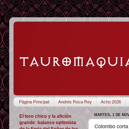
Página Principal
Andrés Roca Rey
Acho 2026
MARTES, 1 DE NO
El toro chico y la afición
grande: balance optimista
Colombo corta 
de la Feria del Señor de los