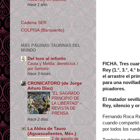
Hace 1 año.
Cadena SER
COLPISA (Barquerito)
MÁS PÁGINAS TAURINAS DEL
MUNDO
Del toro al infinito
FICHA. Tres cuar
Ceuta y Melilla: derrelictos /
por Sertorio
Rey (1.°, 3.°, 4.°
Hace 3 horas.
el arrastre el pr
para una novillad
CRONICATORO (de Jorge
Arturo Díaz)
picadores.
"EL SAGRADO
PRINCIPIO DE
El matador sevill
LA LIBERTAD" -
Rey, silencio y o
REVISTA DE
PRENSA
Fernando Roca Rey
Hace 2 días.
cuando compartió s
La Aldea de Tauro
por todos los rued
(Aguascalientes, Méx.)
2 de agosto de