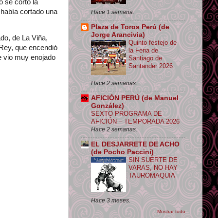
 se cortó la
 había cortado una
Hace 1 semana.
Plaza de Toros Perú (de
Jorge Arancivia)
do, de La Viña,
Quinto festejo de
 Rey, que encendió
la Feria de
 le vio muy enojado
Santiago de
Santander 2026
Hace 2 semanas.
AFICIÓN PERÚ (de Manuel
González)
SEXTO PROGRAMA DE
AFICIÓN – TEMPORADA 2026
Hace 2 semanas.
EL DESJARRETE DE ACHO
(de Pocho Paccini)
SIN SUERTE DE
VARAS, NO HAY
TAUROMAQUIA
Hace 3 meses.
Mostrar todo