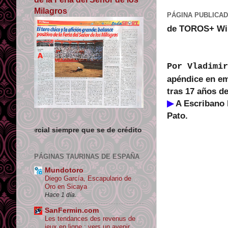
Milagros
PÁGINA PUBLICAD
de TOROS+ Wil
Por Vladimir
apéndice en em
tras 17 años de
▶
A Escribano l
Pato.
pre que se de crédito y enlace su origen.
PÁGINAS TAURINAS DE ESPAÑA
Mundotoro
Diego García, Escapulario de
Oro en Sicaya
Hace 1 día.
SanFermin.com
Les tendances des revenus de
jeux en ligne : vers un avenir