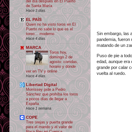
del día después en El Puerto
de Santa María
Hace 3 días.
EL PAÍS
Quien no ha visto toros en El
Puerto no sabe lo que es el
Sin embargo, las a
toreo… moderno
Hace 4 días.
pandemia, fueron 
matando de un za
MARCA
Toros hoy,
Puso de pie a todo
domingo 2 de
edad, aunque era 
agosto: corridas,
horario y dónde
grande por calar c
ver en TV y online
vuelta al ruedo.
Hace 4 días.
Libertad Digital
Morrissey pide a Pedro
Sánchez que prohíba los toros
a pocos días de llegar a
España
Hace 1 semana.
COPE
Tres orejas y puerta grande
para el mando y el valor de
Roca Rey en Cuenca