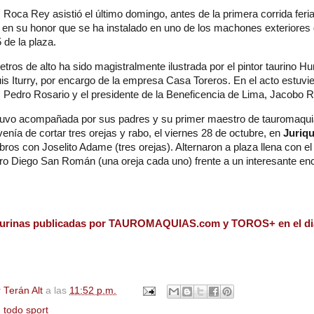
Roca Rey asistió el último domingo, antes de la primera corrida ferial
 en su honor que se ha instalado en uno de los machones exteriores 
5 de la plaza.
tros de alto ha sido magistralmente ilustrada por el pintor taurino H
is Iturry, por encargo de la empresa Casa Toreros. En el acto estuvi
 Pedro Rosario y el presidente de la Beneficencia de Lima, Jacobo R
stuvo acompañada por sus padres y su primer maestro de tauromaqui
nía de cortar tres orejas y rabo, el viernes 28 de octubre, en
Juriqu
ros con Joselito Adame (tres orejas). Alternaron a plaza llena con e
tro Diego San Román (una oreja cada uno) frente a un interesante enc
aurinas publicadas por TAUROMAQUIAS.com y TOROS+ en el di
 Terán Alt
a las
11:52 p.m.
,
todo sport