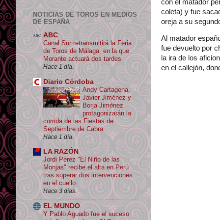
con el matador pe
coleta) y fue sac
NOTICIAS DE TOROS EN MEDIOS
oreja a su segund
DE ESPAÑA
ABC
Al matador español
Canal Sur retransmitirá la Feria
fue devuelto por 
de Toros de Málaga, en la que
la ira de los afici
Morante actuará dos tardes
Hace 1 día.
en el callejón, do
Diario Córdoba
Andy Cartagena,
Javier Jiménez y
Borja Jiménez
protagonizarán la
corrida de las Fiestas de
Septiembre de Cabra
Hace 1 día.
LA RAZÓN
Jordi Pérez "El Niño de las
Monjas" recibe el alta en Perú
tras superar dos intervenciones
en el cuello
Hace 3 días.
EL MUNDO
Y Pablo Aguado fue el suceso