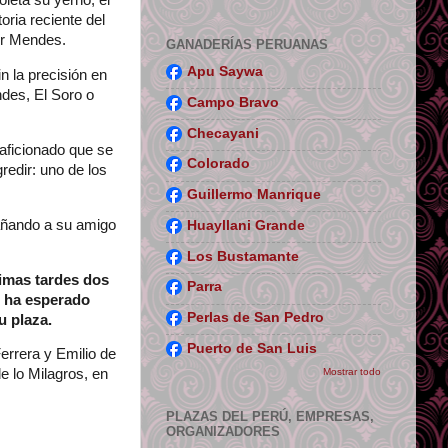
oleta su yerno, el
oria reciente del
or Mendes.
GANADERÍAS PERUANAS
Apu Saywa
n la precisión en
ndes, El Soro o
Campo Bravo
Checayani
 aficionado que se
Colorado
gredir: uno de los
Guillermo Manrique
añando a su amigo
Huayllani Grande
Los Bustamante
timas tardes dos
Parra
e ha esperado
Perlas de San Pedro
su plaza.
Puerto de San Luis
rrera y Emilio de
Mostrar todo
e lo Milagros, en
PLAZAS DEL PERÚ, EMPRESAS,
ORGANIZADORES