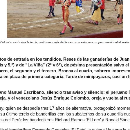
Colombo casi salva la tarde, cortó una oreja del tercero con estoconazo, pero mató mal al sexto.
tos de entrada en los tendidos. Reses de las ganaderías de Ju
 bis y 5.°) y de “La Viña” (2° y 6°), de pésima presentación salvo e
imero, el segundo y el tercero. Bronca al cuarto, sobrero imprese
a en plaza de primera categoría. Tarde de minipuyazos, casi un f
ano Manuel Escribano, silencio tras aviso y silencio; el peruan
reja, y el venezolano Jesús Enrique Colombo, oreja y vuelta al ru
, quien se despedía tras 17 años de alternativa, protagonizó mom
u último tercio de banderillas con los subalternos de su cuadrilla 
os del Perú: los banderilleros Richard Ramos ‘El Loro’ y Ronald Sán