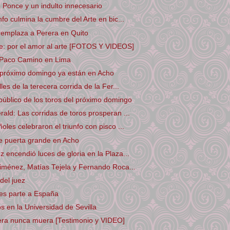
 Ponce y un indulto innecesario
fo culmina la cumbre del Arte en bic...
emplaza a Perera en Quito
e: por el amor al arte [FOTOS Y VIDEOS]
e Paco Camino en Lima
l próximo domingo ya están en Acho
les de la terecera corrida de la Fer...
úblico de los toros del próximo domingo
ald: Las corridas de toros prosperan ...
les celebraron el triunfo con pisco ...
e puerta grande en Acho
 encendió luces de gloria en la Plaza...
iménez, Matías Tejela y Fernando Roca...
del juez
s parte a España
os en la Universidad de Sevilla
era nunca muera [Testimonio y VIDEO]