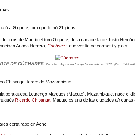
rinas
ató a Gigante, toro que tomó 21 picas
za de toros de Madrid el toro Gigante, de la ganadería de Justo Hern
rancisco Arjona Herrera,
Cúchares
, que vestía de carmesí y plata.
RTE DE CÚCHARES.
Francisco Arjona en fotografía tomada en 1857. (Foto: Wikipedi
y enlace su origen.
rdo Chibanga, torero de Mozambique
onia portuguesa Lourenço Marques (Maputo), Mozambique, nace el di
rtugués
Ricardo Chibanga
. Maputo es una de las ciudades africanas
ares corta rabo en Acho