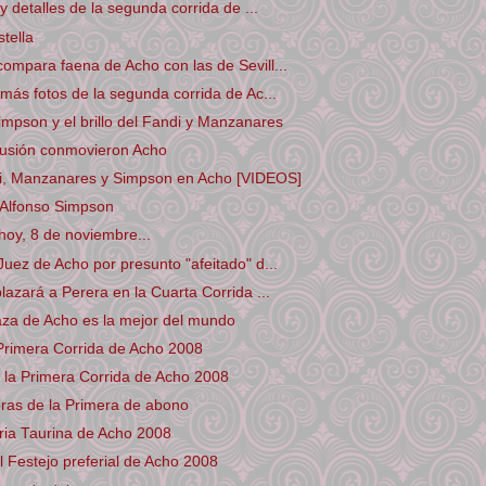
y detalles de la segunda corrida de ...
tella
mpara faena de Acho con las de Sevill...
más fotos de la segunda corrida de Ac...
mpson y el brillo del Fandi y Manzanares
 ilusión conmovieron Acho
i, Manzanares y Simpson en Acho [VIDEOS]
 Alfonso Simpson
oy, 8 de noviembre...
uez de Acho por presunto "afeitado" d...
lazará a Perera en la Cuarta Corrida ...
aza de Acho es la mejor del mundo
Primera Corrida de Acho 2008
 la Primera Corrida de Acho 2008
ras de la Primera de abono
ria Taurina de Acho 2008
 Festejo preferial de Acho 2008