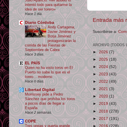
Julio Aparicio: «Mi abuelo lo
intentó todo para quitarme la
idea de ser torero»
Hace 1 día.
Entrada más r
Diario Córdoba
Andy Cartagena,
Suscribirse a:
Come
Javier Jiménez y
Borja Jiménez
protagonizarán la
ARCHIVO (TODOS 
corrida de las Fiestas de
Septiembre de Cabra
►
2026
(7)
Hace 3 días.
►
2025
(18)
EL PAÍS
►
2024
(52)
Quien no ha visto toros en El
Puerto no sabe lo que es el
►
2023
(43)
toreo… moderno
Hace 6 días.
►
2022
(49)
►
2021
(3)
Libertad Digital
Morrissey pide a Pedro
►
2020
(1)
Sánchez que prohíba los toros
a pocos días de llegar a
►
2019
(43)
España
►
2018
(278)
Hace 2 semanas.
►
2017
(191)
COPE
Tres orejas y puerta grande
►
2016
(228)