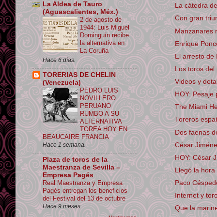
La Aldea de Tauro
La cátedra de
(Aguascalientes, Méx.)
Con gran triun
2 de agosto de
1944: Luis Miguel
Manzanares r
Dominguín recibe
la alternativa en
Enrique Ponc
La Coruña
El arresto d
Hace 6 días.
Los toros de
TORERIAS DE CHELIN
Videos y detal
(Venezuela)
PEDRO LUIS
HOY: Pesaje p
NOVILLERO
PERUANO
The Miami Her
RUMBO A SU
Toreros españo
ALTERNATIVA
TOREA HOY EN
Dos faenas d
BEAUCAIRE FRANCIA
César Jiménez
Hace 1 semana.
HOY: César J
Plaza de toros de la
Maestranza de Sevilla –
Llegó la hora 
Empresa Pagés
Real Maestranza y Empresa
Paco Céspede
Pagés entregan los beneficios
Internet y tor
del Festival del 13 de octubre
Hace 9 meses.
Que la marin