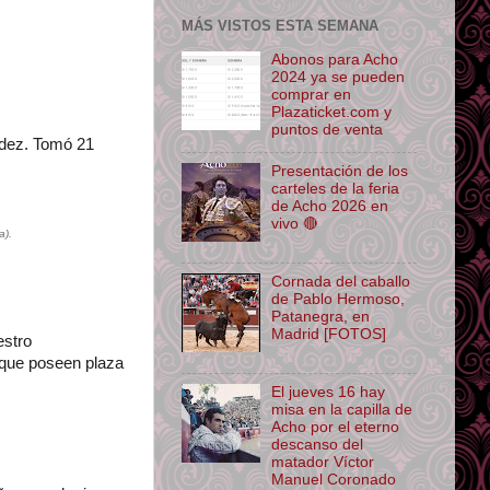
MÁS VISTOS ESTA SEMANA
Abonos para Acho
2024 ya se pueden
comprar en
Plazaticket.com y
puntos de venta
ández. Tomó 21
Presentación de los
carteles de la feria
de Acho 2026 en
vivo 🔴
a).
Cornada del caballo
de Pablo Hermoso,
Patanegra, en
Madrid [FOTOS]
estro
 que poseen plaza
El jueves 16 hay
misa en la capilla de
Acho por el eterno
descanso del
matador Víctor
Manuel Coronado