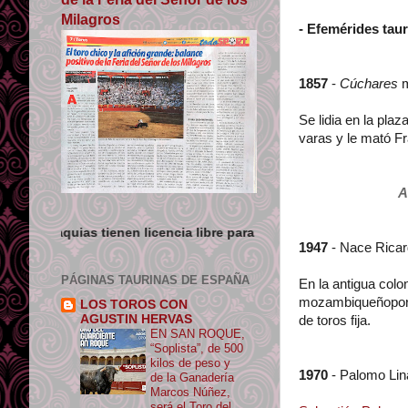
Milagros
- Efemérides tau
1857
-
Cúchares
m
Se lidia en la pla
varas y le mató F
A
 licencia libre para uso no comercial siempre que se de crédito 
1947
- Nace Rica
PÁGINAS TAURINAS DE ESPAÑA
En la antigua col
mozambiqueñopo
LOS TOROS CON
AGUSTIN HERVAS
de toros fija.
EN SAN ROQUE,
“Soplista”, de 500
kilos de peso y
1970
- Palomo Lin
de la Ganadería
Marcos Núñez,
será el Toro del