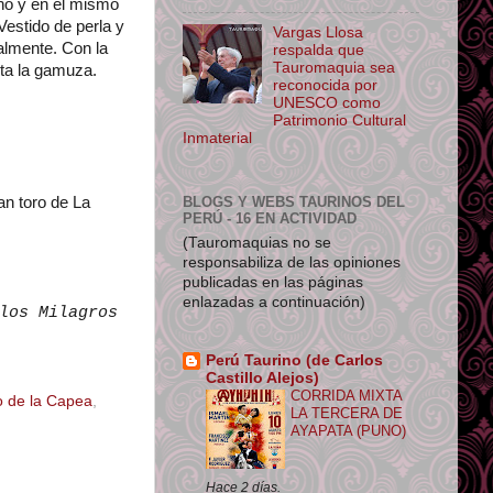
año y en el mismo
Vestido de perla y
Vargas Llosa
almente. Con la
respalda que
Tauromaquia sea
ta la gamuza.
reconocida por
UNESCO como
Patrimonio Cultural
Inmaterial
BLOGS Y WEBS TAURINOS DEL
an toro de La
PERÚ - 16 EN ACTIVIDAD
(Tauromaquias no se
responsabiliza de las opiniones
publicadas en las páginas
enlazadas a continuación)
los Milagros
Perú Taurino (de Carlos
Castillo Alejos)
CORRIDA MIXTA
o de la Capea
,
LA TERCERA DE
AYAPATA (PUNO)
Hace 2 días.