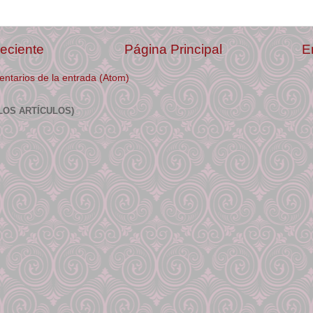
eciente
Página Principal
E
ntarios de la entrada (Atom)
LOS ARTÍCULOS)