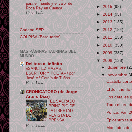
para el mando y el valor de
►
2015
(98)
Roca Rey en Cuenca
Hace 1 año.
►
2014
(95)
►
2013
(135)
►
2012
(184)
Cadena SER
COLPISA (Barquerito)
►
2011
(159)
►
2010
(359)
MÁS PÁGINAS TAURINAS DEL
►
2009
(387)
MUNDO
▼
2008
(138)
Del toro al infinito
►
diciembre
(2
«SÁNCHEZ MAZAS,
ESCRITOR Y POETA» / por
▼
noviembre
(
José Mª García de Tuñón
Castella cort
Hace 1 día.
El Juli triunf
CRONICATORO (de Jorge
Arturo Díaz)
Los detalles
"EL SAGRADO
Todo el oro 
PRINCIPIO DE
LA LIBERTAD" -
Ponce: Van 2
REVISTA DE
PRENSA
Epicentro tau
Hace 4 días.
Más fotos de 