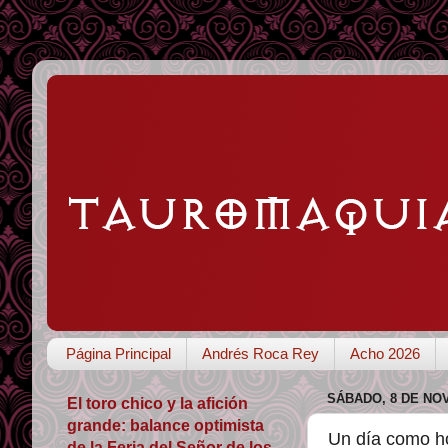
Página Principal
Andrés Roca Rey
Acho 2026
SÁBADO, 8 DE NO
El toro chico y la afición
grande: balance optimista
Un día como ho
de la Feria del Señor de los