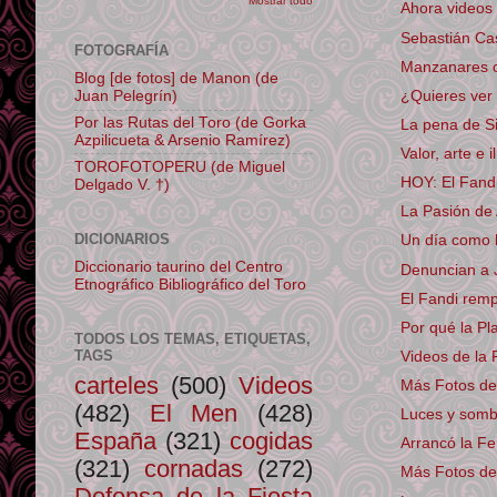
Mostrar todo
Ahora videos 
Sebastián Cas
FOTOGRAFÍA
Manzanares co
Blog [de fotos] de Manon (de
¿Quieres ver 
Juan Pelegrín)
Por las Rutas del Toro (de Gorka
La pena de Si
Azpilicueta & Arsenio Ramírez)
Valor, arte e
TOROFOTOPERU (de Miguel
HOY: El Fand
Delgado V. †)
La Pasión de
DICIONARIOS
Un día como h
Diccionario taurino del Centro
Denuncian a J
Etnográfico Bibliográfico del Toro
El Fandi remp
Por qué la Pl
TODOS LOS TEMAS, ETIQUETAS,
TAGS
Videos de la 
carteles
(500)
Videos
Más Fotos de
(482)
El Men
(428)
Luces y somb
España
(321)
cogidas
Arrancó la Fe
(321)
cornadas
(272)
Más Fotos del
Defensa de la Fiesta