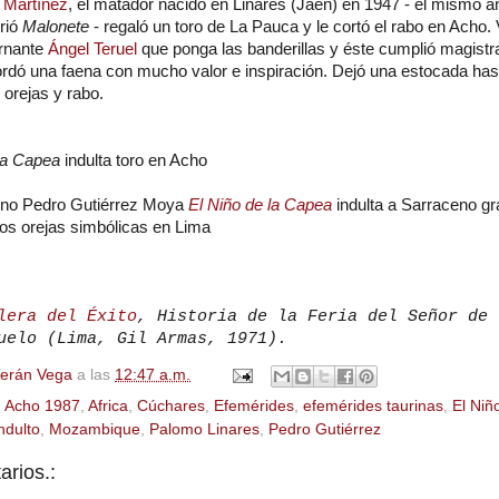
 Martínez
, el matador nacido en Linares (Jaén) en 1947 - el mismo 
rió
Malonete
- regaló un toro de La Pauca y le cortó el rabo en Acho. 
ernante
Ángel Teruel
que ponga las banderillas y éste cumplió magistr
rdó una faena con mucho valor e inspiración. Dejó una estocada has
 orejas y rabo.
la Capea
indulta toro en Acho
tino Pedro Gutiérrez Moya
El Niño de la Capea
indulta a Sarraceno gr
os orejas simbólicas en Lima
lera del Éxito
, Historia de la Feria del Señor de 
uelo (Lima, Gil Armas, 1971).
Terán Vega
a las
12:47 a.m.
,
Acho 1987
,
Africa
,
Cúchares
,
Efemérides
,
efemérides taurinas
,
El Niñ
ndulto
,
Mozambique
,
Palomo Linares
,
Pedro Gutiérrez
rios.: