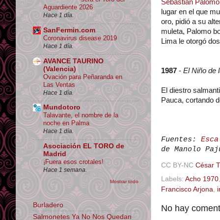
Sebastián Palomo
Aguardiente 2026
lugar en el que mu
Hace 1 día.
oro, pidió a su alt
SanFermin.com
muleta, Palomo bo
Coronavirus disease 2019
Lima le otorgó dos
Hace 1 día.
AVANCE TAURINO
(Valencia)
1987
-
El Niño de 
Ovación para Peñaranda en
Las Ventas
El diestro salman
Hace 1 día.
Pauca, cortando d
Mundotoro
Talavante, el nombre de la
noche en Palma
Hace 1 día.
Fuentes:
Esca
Asociación EL TORO de
de Manolo Paj
Madrid
¡Fuera esos crotales!
CC BY-NC
César 
Hace 1 semana.
Labels:
Acho 1970
Mostrar todo
Francisco Arjona
,
i
Burladero
No hay comenta
Salmonetes Ya No Nos Quedan