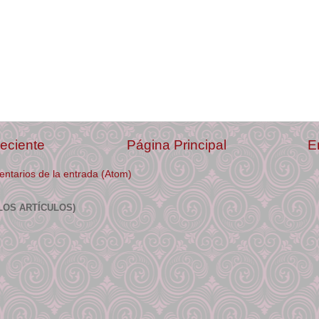
eciente
Página Principal
E
ntarios de la entrada (Atom)
LOS ARTÍCULOS)