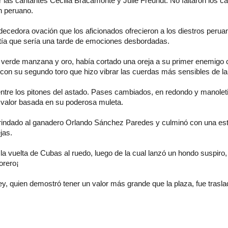
r las cantantes Cecilia Bracamonte y Julie Freundt. No faltaron los ca
n peruano.
decedora ovación que los aficionados ofrecieron a los diestros perua
ntía que sería una tarde de emociones desbordadas.
 verde manzana y oro, había cortado una oreja a su primer enemigo 
con su segundo toro que hizo vibrar las cuerdas más sensibles de la 
entre los pitones del astado. Pases cambiados, en redondo y manolet
 valor basada en su poderosa muleta.
rindado al ganadero Orlando Sánchez Paredes y culminó con una es
jas.
 vuelta de Cubas al ruedo, luego de la cual lanzó un hondo suspiro,
Torero¡
, quien demostró tener un valor más grande que la plaza, fue trasla