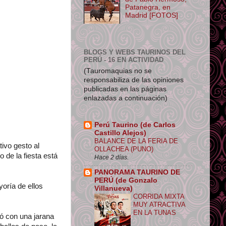
Patanegra, en
Madrid [FOTOS]
BLOGS Y WEBS TAURINOS DEL
PERÚ - 16 EN ACTIVIDAD
(Tauromaquias no se
responsabiliza de las opiniones
publicadas en las páginas
enlazadas a continuación)
Perú Taurino (de Carlos
Castillo Alejos)
BALANCE DE LA FERIA DE
tivo gesto al
OLLACHEA (PUNO)
 de la fiesta está
Hace 2 días.
PANORAMA TAURINO DE
PERÚ (de Gonzalo
oría de ellos
Villanueva)
CORRIDA MIXTA
MUY ATRACTIVA
EN LA TUNAS
zó con una jarana