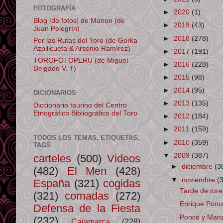
FOTOGRAFÍA
►
2020
(1)
Blog [de fotos] de Manon (de
►
2019
(43)
Juan Pelegrín)
►
2018
(278)
Por las Rutas del Toro (de Gorka
Azpilicueta & Arsenio Ramírez)
►
2017
(191)
TOROFOTOPERU (de Miguel
►
2016
(228)
Delgado V. †)
►
2015
(98)
►
2014
(95)
DICIONARIOS
►
2013
(135)
Diccionario taurino del Centro
Etnográfico Bibliográfico del Toro
►
2012
(184)
►
2011
(159)
TODOS LOS TEMAS, ETIQUETAS,
►
2010
(359)
TAGS
▼
2009
(387)
carteles
(500)
Videos
►
diciembre
(3
(482)
El Men
(428)
▼
noviembre
(
España
(321)
cogidas
Tarde de tore
(321)
cornadas
(272)
Enrique Ponc
Defensa de la Fiesta
Ponce y Manz
(232)
Cajamarca
(228)