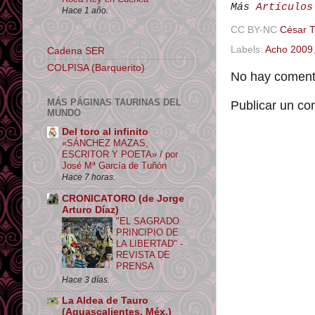
Más
Artículos
Hace 1 año.
CC BY-NC
César 
Labels:
Acho 2009
Cadena SER
COLPISA (Barquerito)
No hay comenta
MÁS PÁGINAS TAURINAS DEL
Publicar un co
MUNDO
Del toro al infinito
«SÁNCHEZ MAZAS,
ESCRITOR Y POETA» / por
José Mª García de Tuñón
Hace 7 horas.
CRONICATORO (de Jorge
Arturo Díaz)
"EL SAGRADO
PRINCIPIO DE
LA LIBERTAD" -
REVISTA DE
PRENSA
Hace 3 días.
La Aldea de Tauro
(Aguascalientes, Méx.)