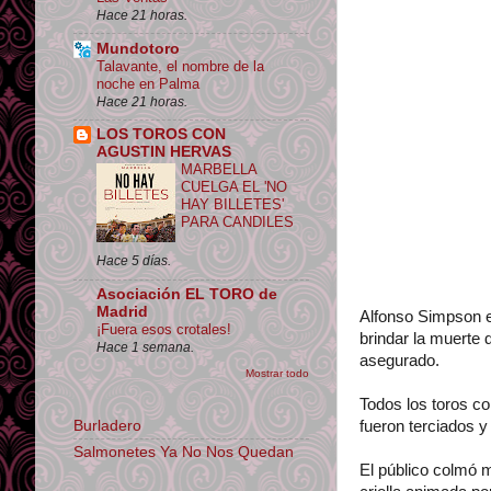
Hace 21 horas.
Mundotoro
Talavante, el nombre de la
noche en Palma
Hace 21 horas.
LOS TOROS CON
AGUSTIN HERVAS
MARBELLA
CUELGA EL 'NO
HAY BILLETES'
PARA CANDILES
Hace 5 días.
Asociación EL TORO de
Madrid
Alfonso Simpson es
¡Fuera esos crotales!
brindar la muerte 
Hace 1 semana.
asegurado.
Mostrar todo
Todos los toros c
Burladero
fueron terciados y
Salmonetes Ya No Nos Quedan
El público colmó 