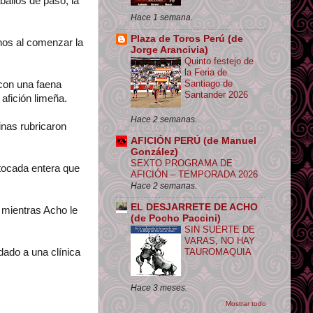
ballos de paso, la
Hace 1 semana.
Plaza de Toros Perú (de
nos al comenzar la
Jorge Arancivia)
Quinto festejo de
la Feria de
Santiago de
con una faena
Santander 2026
afición limeña.
Hace 2 semanas.
inas rubricaron
AFICIÓN PERÚ (de Manuel
González)
SEXTO PROGRAMA DE
tocada entera que
AFICIÓN – TEMPORADA 2026
Hace 2 semanas.
EL DESJARRETE DE ACHO
 mientras Acho le
(de Pocho Paccini)
SIN SUERTE DE
VARAS, NO HAY
TAUROMAQUIA
dado a una clínica
Hace 3 meses.
Mostrar todo