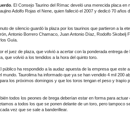
cuerdo
. El Consejo Taurino del Rímac develó una merecida placa en 
jaujino Adolfo Rojas el Nene, quien falleció el 2007 y dedicó 70 años d
nuto de silencio guardó la plaza por los taurinos que partieron a la ete
trón, Antonio Borrero Chamaco, Juan Antonio Díaz, Rodolfo Skobelj 
los Guía.
r el juez de plaza, que volvió a acertar con la ponderada entrega de 
a, que volvió a los tendidos a la hora del quinto toro.
l público ha respondido a la audaz apuesta de la empresa que este a
el mundo. Taurolima ha informado que ya se han vendido 4 mil 200 a
para los próximos domingos y que los toros tengan el peso y trapío 
ién todos los peones de brega deberían estar en forma para actuar 
amos a todos los que se ponen delante de un toro, pero tampoco se
ada vez que se sale a banderillear.