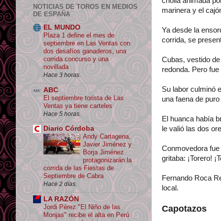
criolla animada po
NOTICIAS DE TOROS EN MEDIOS
marinera y el cajó
DE ESPAÑA
EL MUNDO
Ya desde la ensor
Plaza 1 define el mes de
corrida, se prese
septiembre en Las Ventas con
dos desafíos ganaderos, una
corrida concurso y una
Cubas, vestido de
novillada
redonda. Pero fue 
Hace 3 horas.
Su labor culminó 
ABC
El septiembre torista de Las
una faena de puro
Ventas ya tiene carteles
Hace 5 horas.
El huanca había b
le valió las dos ore
Diario Córdoba
Andy Cartagena,
Javier Jiménez y
Conmovedora fue la
Borja Jiménez
gritaba: ¡Torero! ¡
protagonizarán la
corrida de las Fiestas de
Septiembre de Cabra
Fernando Roca Rey
Hace 2 días.
local.
LA RAZÓN
Jordi Pérez "El Niño de las
Capotazos
Monjas" recibe el alta en Perú