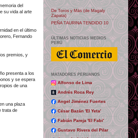
memoria del
De Toros y Más (de Magaly
e su vida al arte
Zapata)
PEÑA TAURINA TENDIDO 10
rnidad en el último
Forero, Fernando
ÚLTIMAS NOTICIAS MEDIOS
PERÚ
los premios, y
ño presenta a los
MATADORES PERUANOS
bonos y se espera
Alfonso de Lima
propios de una
Andrés Roca Rey
Angel Jiménez Fuertes
en una plaza
 trata de
César Bazán 'El Yeta'
Fabián Pareja 'El Fabi'
Gustavo Rivera del Pilar