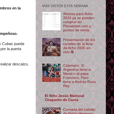
MÁS VISTOS ESTA SEMANA
ombros en la
Abonos para Acho
2024 ya se pueden
comprar en
Plazaticket.com y
puntos de venta
 empeñoso.
Presentación de los
os Cubas pueda
carteles de la feria
de Acho 2026 en
 por la puerta
vivo 🔴
ealizar descalzo,
Calamaro: Sí
Argentina tiene a
Messi o al papa
Francisco, Perú
tiene a Andrés Roca
Rey
El Niño Jesús Mariscal
Chaperito de Canta
Cornada del caballo
de Pablo Hermoso,