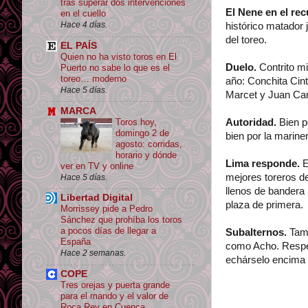
tras superar dos intervenciones
El Nene en el re
en el cuello
Hace 4 días.
histórico matador 
del toreo.
EL PAÍS
Quien no ha visto toros en El
Duelo.
Contrito mi
Puerto no sabe lo que es el
toreo… moderno
año: Conchita Cin
Hace 5 días.
Marcet y Juan Car
MARCA
Toros hoy,
Autoridad.
Bien po
domingo 2 de
bien por la mariner
agosto: corridas,
horario y dónde
Lima responde.
E
ver en TV y online
mejores toreros d
Hace 5 días.
llenos de bandera 
Libertad Digital
plaza de primera.
Morrissey pide a Pedro
Sánchez que prohíba los toros
a pocos días de llegar a
Subalternos.
Tamb
España
como Acho. Respet
Hace 2 semanas.
echárselo encima c
COPE
Tres orejas y puerta grande
para el mando y el valor de
Roca Rey en Cuenca