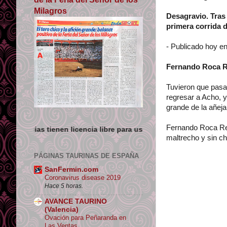
Milagros
Desagravio. Tras 
primera corrida d
- Publicado hoy en
Fernando Roca Re
Tuvieron que pasa
regresar a Acho, y
grande de la añeja
Fernando Roca Rey
nen licencia libre para uso no comercial siempre que se de crédi
maltrecho y sin ch
PÁGINAS TAURINAS DE ESPAÑA
SanFermin.com
Coronavirus disease 2019
Hace 5 horas.
AVANCE TAURINO
(Valencia)
Ovación para Peñaranda en
Las Ventas