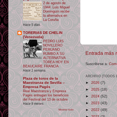
2 de agosto de
1944: Luis Miguel
Dominguín recibe
la alternativa en
La Coruña
Hace 5 días.
TORERIAS DE CHELIN
(Venezuela)
PEDRO LUIS
NOVILLERO
PERUANO
Entrada más r
RUMBO A SU
ALTERNATIVA
TOREA HOY EN
Suscribirse a:
Come
BEAUCAIRE FRANCIA
Hace 1 semana.
ARCHIVO (TODOS 
Plaza de toros de la
►
2026
(7)
Maestranza de Sevilla –
Empresa Pagés
►
2025
(18)
Real Maestranza y Empresa
Pagés entregan los beneficios
►
2024
(52)
del Festival del 13 de octubre
►
2023
(43)
Hace 9 meses.
►
2022
(49)
Mostrar todo
►
2021
(3)