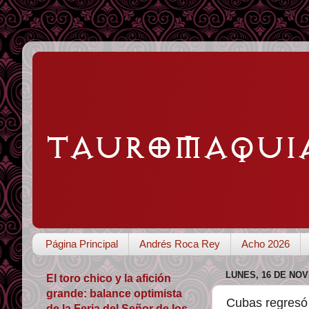
Página Principal
Andrés Roca Rey
Acho 2026
LUNES, 16 DE NOV
El toro chico y la afición
grande: balance optimista
Cubas regresó 
de la Feria del Señor de los