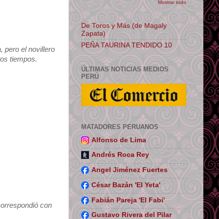
Mostrar todo
De Toros y Más (de Magaly
Zapata)
PEÑA TAURINA TENDIDO 10
 pero el novillero
tos tiempos.
ÚLTIMAS NOTICIAS MEDIOS
PERÚ
MATADORES PERUANOS
Alfonso de Lima
Andrés Roca Rey
Angel Jiménez Fuertes
César Bazán 'El Yeta'
Fabián Pareja 'El Fabi'
correspondió con
Gustavo Rivera del Pilar