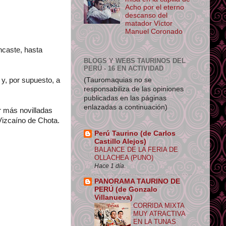
Acho por el eterno
descanso del
matador Víctor
Manuel Coronado
encaste, hasta
BLOGS Y WEBS TAURINOS DEL
PERÚ - 16 EN ACTIVIDAD
(Tauromaquias no se
 y, por supuesto, a
responsabiliza de las opiniones
publicadas en las páginas
enlazadas a continuación)
r más novilladas
Vizcaíno de Chota.
Perú Taurino (de Carlos
Castillo Alejos)
BALANCE DE LA FERIA DE
OLLACHEA (PUNO)
Hace 1 día.
PANORAMA TAURINO DE
PERÚ (de Gonzalo
Villanueva)
CORRIDA MIXTA
MUY ATRACTIVA
EN LA TUNAS