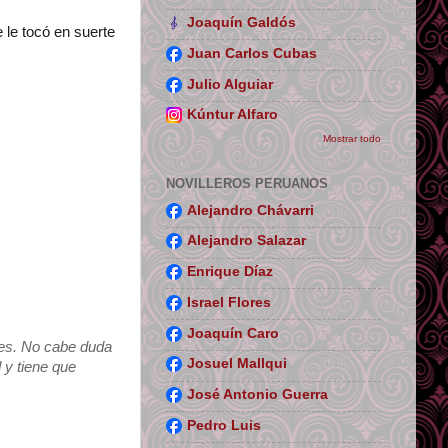
Joaquín Galdós
 le tocó en suerte
Juan Carlos Cubas
Julio Alguiar
Kúntur Alfaro
Mostrar todo
NOVILLEROS PERUANOS
Alejandro Chávarri
Alejandro Salazar
Enrique Díaz
Israel Flores
Joaquín Caro
nes. No cabe duda
Josuel Mallqui
 y tiene que
José Antonio Guerra
Pedro Luis