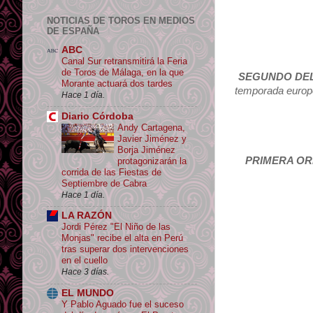
NOTICIAS DE TOROS EN MEDIOS
DE ESPAÑA
ABC
Canal Sur retransmitirá la Feria
de Toros de Málaga, en la que
SEGUNDO DEL
Morante actuará dos tardes
temporada europe
Hace 1 día.
Diario Córdoba
Andy Cartagena,
Javier Jiménez y
Borja Jiménez
PRIMERA OR
protagonizarán la
corrida de las Fiestas de
Septiembre de Cabra
Hace 1 día.
LA RAZÓN
Jordi Pérez "El Niño de las
Monjas" recibe el alta en Perú
tras superar dos intervenciones
en el cuello
Hace 3 días.
EL MUNDO
Y Pablo Aguado fue el suceso