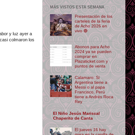
MÁS VISTOS ESTA SEMANA
Presentación de los
carteles de la feria
de Acho 2026 en
vivo 🔴
abor y luz ayer a
 casi colmaron los
Abonos para Acho
2024 ya se pueden
comprar en
Plazaticket.com y
puntos de venta
ace su origen.
Calamaro: Sí
Argentina tiene a
Messi o al papa
Francisco, Perú
tiene a Andrés Roca
Rey
El Niño Jesús Mariscal
Chaperito de Canta
El jueves 16 hay
misa en la capilla de