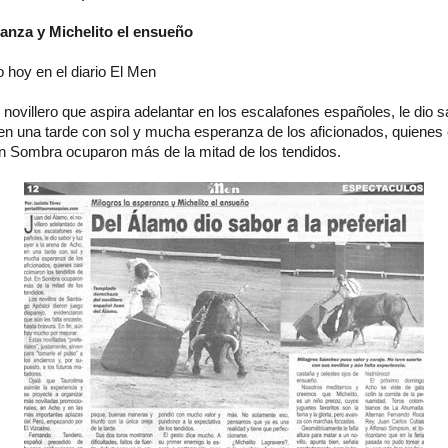
ranza y Michelito el ensueño
o hoy en el diario El Men
 novillero que aspira adelantar en los escalafones españoles, le dio s
 en una tarde con sol y mucha esperanza de los aficionados, quienes
En Sombra ocuparon más de la mitad de los tendidos.
ncia libre para uso no comercial siempre que se de crédito y enl