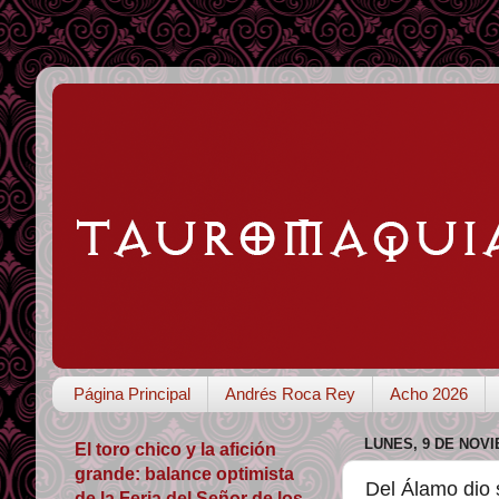
Página Principal
Andrés Roca Rey
Acho 2026
LUNES, 9 DE NOVI
El toro chico y la afición
grande: balance optimista
Del Álamo dio s
de la Feria del Señor de los