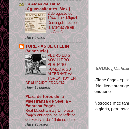
La Aldea de Tauro
(Aguascalientes, Méx.)
2 de agosto de
1944: Luis Miguel
Dominguín recibe
la alternativa en
La Coruña
Hace 4 días.
TORERIAS DE CHELIN
(Venezuela)
PEDRO LUIS
NOVILLERO
PERUANO
SHOW.
¿Michelito
RUMBO A SU
ALTERNATIVA
TOREA HOY EN
-Tiene ángel- opin
BEAUCAIRE FRANCIA
-No, tiene arcánge
Hace 1 semana.
ensueño.
Plaza de toros de la
Maestranza de Sevilla –
Nosotros meditamo
Empresa Pagés
la gloria, pero a
Real Maestranza y Empresa
Pagés entregan los beneficios
del Festival del 13 de octubre
Hace 9 meses.