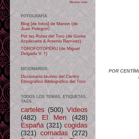
Mostrar todo
FOTOGRAFÍA
Blog [de fotos] de Manon (de
Juan Pelegrín)
Por las Rutas del Toro (de Gorka
Azpilicueta & Arsenio Ramírez)
TOROFOTOPERU (de Miguel
Delgado V. †)
DICIONARIOS
POR CENTÍM
Diccionario taurino del Centro
Etnográfico Bibliográfico del Toro
TODOS LOS TEMAS, ETIQUETAS,
TAGS
carteles
(500)
Videos
(482)
El Men
(428)
España
(321)
cogidas
(321)
cornadas
(272)