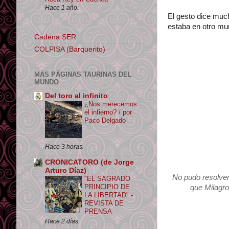
Hace 1 año.
El gesto dice much
estaba en otro mu
Cadena SER
COLPISA (Barquerito)
MÁS PÁGINAS TAURINAS DEL
MUNDO
Del toro al infinito
¿Nos merecemos
el infierno? / por
Paco Delgado
Hace 3 horas.
CRONICATORO (de Jorge
Arturo Díaz)
No pudo resolver
"EL SAGRADO
PRINCIPIO DE
que Milagro
LA LIBERTAD" -
REVISTA DE
PRENSA
Hace 2 días.