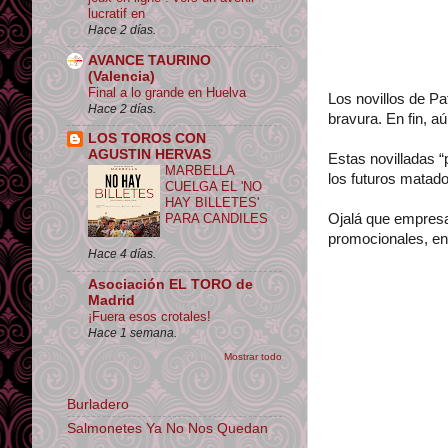
lucratif en
Hace 2 días.
AVANCE TAURINO
(Valencia)
Final a lo grande en Huelva
Los novillos de Pa
Hace 2 días.
bravura. En fin, a
LOS TOROS CON
AGUSTIN HERVAS
Estas novilladas “p
MARBELLA
los futuros matado
CUELGA EL 'NO
HAY BILLETES'
Ojalá que empresa
PARA CANDILES
promocionales, en
Hace 4 días.
Asociación EL TORO de
Madrid
¡Fuera esos crotales!
Hace 1 semana.
Mostrar todo
Burladero
Salmonetes Ya No Nos Quedan