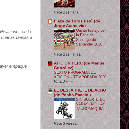
Hace 1 semana.
Plaza de Toros Perú (de
Jorge Arancivia)
Quinto festejo de
ficaciones en la
la Feria de
 buenas faenas a
Santiago de
Santander 2026
Hace 2 semanas.
AFICIÓN PERÚ (de Manuel
 ayer empaque,
González)
SEXTO PROGRAMA DE
AFICIÓN – TEMPORADA 2026
Hace 2 semanas.
EL DESJARRETE DE ACHO
(de Pocho Paccini)
SIN SUERTE DE
VARAS, NO HAY
TAUROMAQUIA
Hace 3 meses.