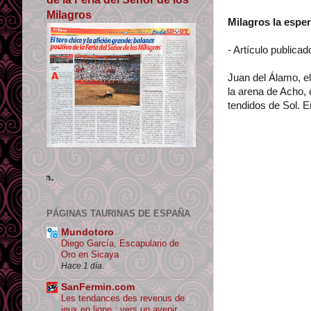
Milagros
Milagros la espe
- Artículo publicad
Juan del Álamo, el
la arena de Acho,
tendidos de Sol. 
Los contenidos de Tauromaquias tienen lice
PÁGINAS TAURINAS DE ESPAÑA
Mundotoro
Diego García, Escapulario de
Oro en Sicaya
Hace 1 día.
SanFermin.com
Les tendances des revenus de
jeux en ligne : vers un avenir