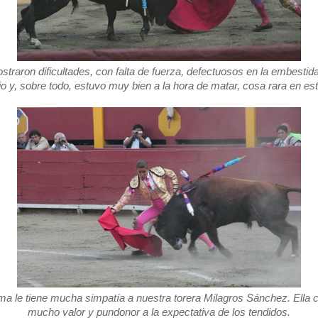
traron dificultades, con falta de fuerza, defectuosos en la embestida,
io y, sobre todo, estuvo muy bien a la hora de matar, cosa rara en es
ma le tiene mucha simpatía a nuestra torera Milagros Sánchez. Ella 
mucho valor y pundonor a la expectativa de los tendidos.