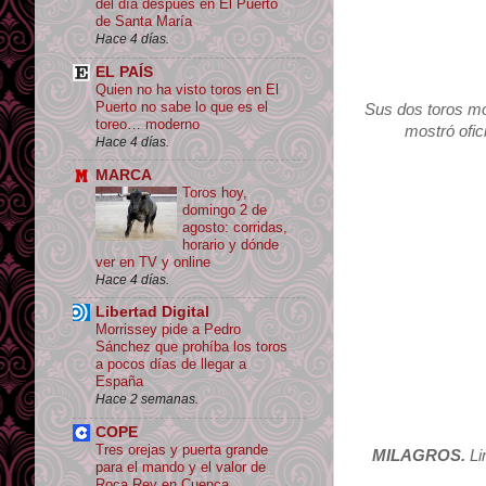
del día después en El Puerto
de Santa María
Hace 4 días.
EL PAÍS
Quien no ha visto toros en El
Puerto no sabe lo que es el
Sus dos toros mos
toreo… moderno
mostró ofic
Hace 4 días.
MARCA
Toros hoy,
domingo 2 de
agosto: corridas,
horario y dónde
ver en TV y online
Hace 4 días.
Libertad Digital
Morrissey pide a Pedro
Sánchez que prohíba los toros
a pocos días de llegar a
España
Hace 2 semanas.
COPE
Tres orejas y puerta grande
MILAGROS.
Li
para el mando y el valor de
Roca Rey en Cuenca