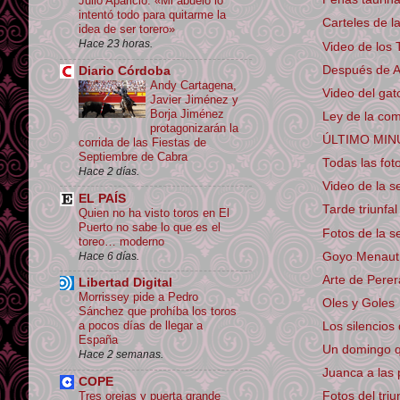
Julio Aparicio: «Mi abuelo lo
intentó todo para quitarme la
Carteles de l
idea de ser torero»
Hace 23 horas.
Video de los T
Después de A
Diario Córdoba
Andy Cartagena,
Video del gat
Javier Jiménez y
Borja Jiménez
Ley de la co
protagonizarán la
ÚLTIMO MINUT
corrida de las Fiestas de
Septiembre de Cabra
Todas las fot
Hace 2 días.
Video de la s
EL PAÍS
Tarde triunfa
Quien no ha visto toros en El
Puerto no sabe lo que es el
Fotos de la s
toreo… moderno
Hace 6 días.
Goyo Menaut, 
Arte de Perer
Libertad Digital
Morrissey pide a Pedro
Oles y Goles
Sánchez que prohíba los toros
a pocos días de llegar a
Los silencios
España
Un domingo 
Hace 2 semanas.
Juanca a las 
COPE
Tres orejas y puerta grande
Fotos del tri