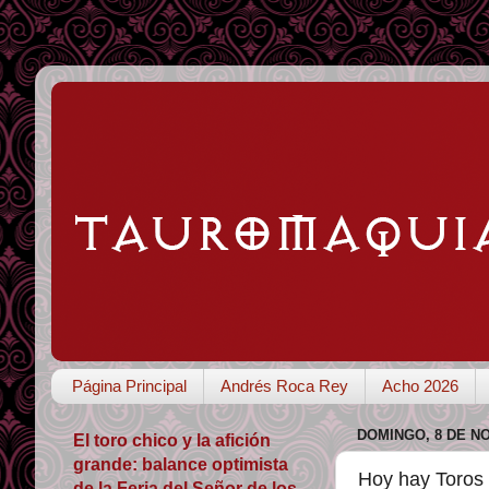
Página Principal
Andrés Roca Rey
Acho 2026
DOMINGO, 8 DE N
El toro chico y la afición
grande: balance optimista
Hoy hay Toros
de la Feria del Señor de los