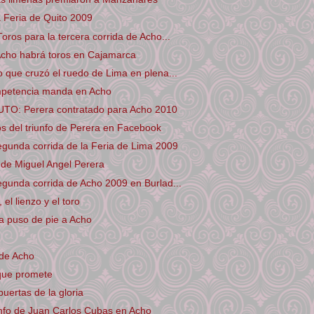
a Feria de Quito 2009
oros para la tercera corrida de Acho...
cho habrá toros en Cajamarca
o que cruzó el ruedo de Lima en plena...
mpetencia manda en Acho
O: Perera contratado para Acho 2010
os del triunfo de Perera en Facebook
egunda corrida de la Feria de Lima 2009
l de Miguel Angel Perera
egunda corrida de Acho 2009 en Burlad...
el lienzo y el toro
a puso de pie a Acho
 de Acho
que promete
puertas de la gloria
unfo de Juan Carlos Cubas en Acho