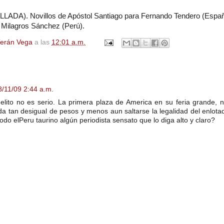
LADA). Novillos de Apóstol Santiago para Fernando Tendero (Españ
Milagros Sánchez (Perú).
Terán Vega
a las
12:01 a.m.
8/11/09 2:44 a.m.
elito no es serio. La primera plaza de America en su feria grande, 
da tan desigual de pesos y menos aun saltarse la legalidad del enlota
odo elPeru taurino algún periodista sensato que lo diga alto y claro?
origen.