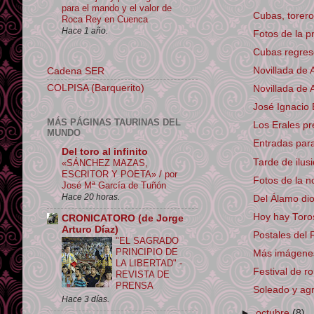
para el mando y el valor de
Cubas, torero
Roca Rey en Cuenca
Hace 1 año.
Fotos de la p
Cubas regresó
Novillada de 
Cadena SER
COLPISA (Barquerito)
Novillada de 
José Ignacio 
MÁS PÁGINAS TAURINAS DEL
Los Erales pr
MUNDO
Entradas par
Del toro al infinito
Tarde de ilus
«SÁNCHEZ MAZAS,
ESCRITOR Y POETA» / por
Fotos de la n
José Mª García de Tuñón
Hace 20 horas.
Del Álamo dio 
Hoy hay Toro
CRONICATORO (de Jorge
Arturo Díaz)
Postales del F
"EL SAGRADO
PRINCIPIO DE
Más imágenes 
LA LIBERTAD" -
Festival de r
REVISTA DE
PRENSA
Soleado y agr
Hace 3 días.
►
octubre
(8)