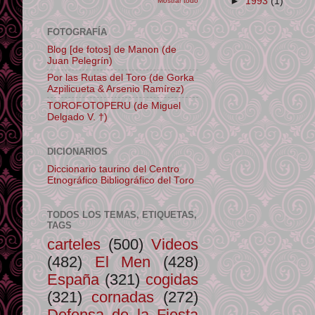
►
1993
(1)
Mostrar todo
FOTOGRAFÍA
Blog [de fotos] de Manon (de
Juan Pelegrín)
Por las Rutas del Toro (de Gorka
Azpilicueta & Arsenio Ramírez)
TOROFOTOPERU (de Miguel
Delgado V. †)
DICIONARIOS
Diccionario taurino del Centro
Etnográfico Bibliográfico del Toro
TODOS LOS TEMAS, ETIQUETAS,
TAGS
carteles
(500)
Videos
(482)
El Men
(428)
España
(321)
cogidas
(321)
cornadas
(272)
Defensa de la Fiesta