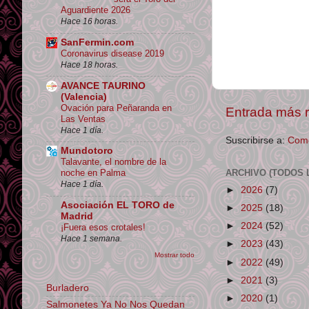
Aguardiente 2026
Hace 16 horas.
SanFermin.com
Coronavirus disease 2019
Hace 18 horas.
AVANCE TAURINO
(Valencia)
Ovación para Peñaranda en
Entrada más r
Las Ventas
Hace 1 día.
Suscribirse a:
Come
Mundotoro
Talavante, el nombre de la
ARCHIVO (TODOS 
noche en Palma
Hace 1 día.
►
2026
(7)
Asociación EL TORO de
►
2025
(18)
Madrid
►
2024
(52)
¡Fuera esos crotales!
Hace 1 semana.
►
2023
(43)
Mostrar todo
►
2022
(49)
►
2021
(3)
Burladero
►
2020
(1)
Salmonetes Ya No Nos Quedan