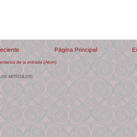
eciente
Página Principal
E
ntarios de la entrada (Atom)
LOS ARTÍCULOS)