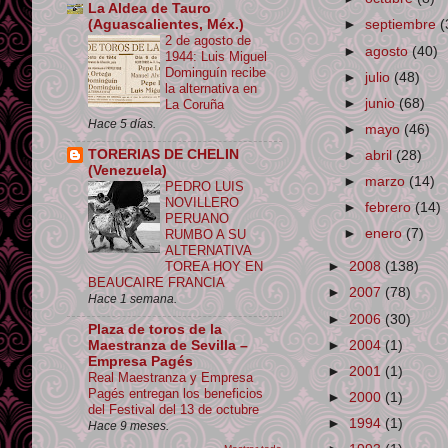
La Aldea de Tauro
(Aguascalientes, Méx.)
►
septiembre
(
2 de agosto de
►
agosto
(40)
1944: Luis Miguel
Dominguín recibe
►
julio
(48)
la alternativa en
►
junio
(68)
La Coruña
Hace 5 días.
►
mayo
(46)
TORERIAS DE CHELIN
►
abril
(28)
(Venezuela)
►
marzo
(14)
PEDRO LUIS
NOVILLERO
►
febrero
(14)
PERUANO
►
enero
(7)
RUMBO A SU
ALTERNATIVA
TOREA HOY EN
►
2008
(138)
BEAUCAIRE FRANCIA
►
2007
(78)
Hace 1 semana.
►
2006
(30)
Plaza de toros de la
►
2004
(1)
Maestranza de Sevilla –
Empresa Pagés
►
2001
(1)
Real Maestranza y Empresa
Pagés entregan los beneficios
►
2000
(1)
del Festival del 13 de octubre
►
1994
(1)
Hace 9 meses.