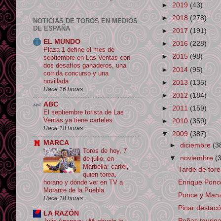
►
2019
(43)
►
2018
(278)
NOTICIAS DE TOROS EN MEDIOS
DE ESPAÑA
►
2017
(191)
EL MUNDO
►
2016
(228)
Plaza 1 define el mes de
►
2015
(98)
septiembre en Las Ventas con
dos desafíos ganaderos, una
►
2014
(95)
corrida concurso y una
novillada
►
2013
(135)
Hace 16 horas.
►
2012
(184)
ABC
►
2011
(159)
El septiembre torista de Las
Ventas ya tiene carteles
►
2010
(359)
Hace 18 horas.
▼
2009
(387)
MARCA
►
diciembre
(3
Toros de hoy, 7
▼
noviembre
(
de julio, en
Marbella: cartel,
Tarde de tore
quién torea,
Enrique Ponc
horario y dónde ver en TV a
Morante de la Puebla
Ponce y Manz
Hace 18 horas.
Pinar destacó
LA RAZÓN
Peñas taurin