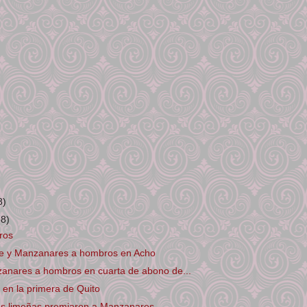
8)
38)
ros
e y Manzanares a hombros en Acho
anares a hombros en cuarta de abono de...
 en la primera de Quito
as limeñas premiaron a Manzanares