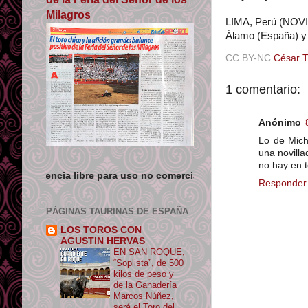
Milagros
LIMA, Perú (NOVIL
Álamo (España) y 
CC BY-NC
César 
1 comentario:
Anónimo
Lo de Mich
una novilla
no hay en t
bre para uso no comercial siempre que se de crédito y enlace su 
Responder
PÁGINAS TAURINAS DE ESPAÑA
LOS TOROS CON
AGUSTIN HERVAS
EN SAN ROQUE,
“Soplista”, de 500
kilos de peso y
de la Ganadería
Marcos Núñez,
será el Toro del