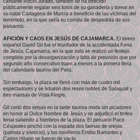
cantante Rocío Jurado, también se ha ofrecido
públicamente regalar seis toros de su ganadería y torear en
su natal Cartagena de Murcia a beneficio de las víctimas del
terremoto, en la que sería su corrida de despedida de sus
paisanos.
AFICIÓN Y CAOS EN JESÚS DE CAJAMARCA.
El torero
español David Gil fue el triunfador de la accidentada Feria
de Jesús, Cajamarca, en la que solo se realizó un festejo
completo por la desorganización y falta de previsión que por
segundo año consecutivo traen a menos a la primera feria
del calendario taurino del Perú.
Sin embargo, la plaza se llenó con más de cuatro mil
espectadores y se lidiaron dos reses nobles de Salagual y
tres mansas de Vista Alegre.
Gil cortó dos orejas en la tarde taurina mixta sin picadores
en honor al Dulce Nombre de Jesús y se adjudicó el trofeo
ferial saliendo a hombros de la plaza. El peruano Paco
Céspedes pinchó con la espada dos faenas de orejas
(palmas y silencio), y los novilleros Emilio Barrantes y
Carlos Hilario se fueron de vacío.