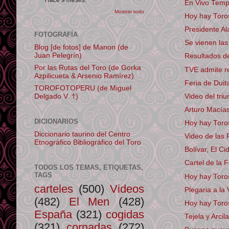
En Vivo Temp
Mostrar todo
Hoy hay To
Presidente Al
FOTOGRAFÍA
Se vienen las
Blog [de fotos] de Manon (de
Juan Pelegrín)
Resultados d
Por las Rutas del Toro (de Gorka
TVE admite rel
Azpilicueta & Arsenio Ramírez)
Feria de Duit
TOROFOTOPERU (de Miguel
Delgado V. †)
Video del tr
Arturo Macías
DICIONARIOS
Hoy hay Toro
Diccionario taurino del Centro
Video de las 
Etnográfico Bibliográfico del Toro
Bolívar, El C
Cartel de la F
TODOS LOS TEMAS, ETIQUETAS,
TAGS
Hoy hay Toro
carteles
(500)
Videos
Plegaria a la
(482)
El Men
(428)
Hoy hay Toro
España
(321)
cogidas
Tejela y Arci
(321)
cornadas
(272)