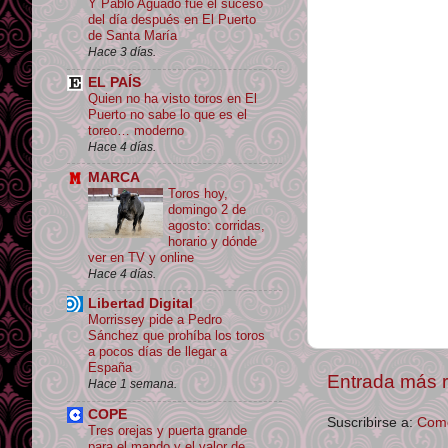
Y Pablo Aguado fue el suceso
del día después en El Puerto
de Santa María
Hace 3 días.
EL PAÍS
Quien no ha visto toros en El
Puerto no sabe lo que es el
toreo… moderno
Hace 4 días.
MARCA
Toros hoy,
domingo 2 de
agosto: corridas,
horario y dónde
ver en TV y online
Hace 4 días.
Libertad Digital
Morrissey pide a Pedro
Sánchez que prohíba los toros
a pocos días de llegar a
España
Entrada más r
Hace 1 semana.
COPE
Suscribirse a:
Come
Tres orejas y puerta grande
para el mando y el valor de