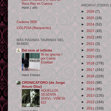
Roca Rey en Cuenca
ARCHIVO (TODOS 
Hace 1 año.
►
2026
(7)
►
2025
(18)
Cadena SER
►
2024
(52)
COLPISA (Barquerito)
►
2023
(43)
►
2022
(49)
MÁS PÁGINAS TAURINAS DEL
MUNDO
►
2021
(3)
►
2020
(1)
Del toro al infinito
Ni las gracias /
►
2019
(43)
por Carlos
Esteban
►
2018
(278)
►
2017
(191)
Hace 3 horas.
►
2016
(228)
CRONICATORO (de Jorge
►
2015
(98)
Arturo Díaz)
►
2014
(95)
AQUELLOS
SESENTA...
►
2013
(135)
(XXIV) - VIÑETA
►
2012
(184)
622
▼
2011
(159)