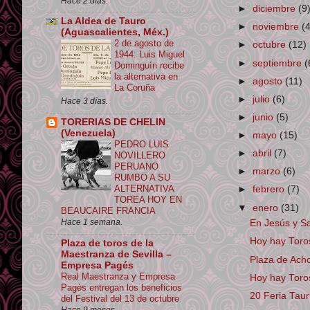
Hace 2 días.
►
diciembre
(9
La Aldea de Tauro
►
noviembre
(
(Aguascalientes, Méx.)
2 de agosto de
►
octubre
(12)
1944: Luis Miguel
►
septiembre
(
Dominguín recibe
la alternativa en
►
agosto
(11)
La Coruña
►
julio
(6)
Hace 3 días.
►
junio
(5)
TORERIAS DE CHELIN
(Venezuela)
►
mayo
(15)
PEDRO LUIS
►
abril
(7)
NOVILLERO
PERUANO
►
marzo
(6)
RUMBO A SU
ALTERNATIVA
►
febrero
(7)
TOREA HOY EN
▼
enero
(31)
BEAUCAIRE FRANCIA
Hace 1 semana.
En Jesús y Sa
Hoy hay Toros 
Plaza de toros de la
Maestranza de Sevilla –
Plaza de Acho
Empresa Pagés
Real Maestranza y Empresa
Hoy hay Tor
Pagés entregan los beneficios
20 Feria Tau
del Festival del 13 de octubre
Hace 9 meses.