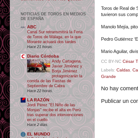
Toros de Real de S
NOTICIAS DE TOROS EN MEDIOS
tuvieron sus comp
DE ESPAÑA
Manolo Mejía, pit
ABC
Canal Sur retransmitirá la Feria
de Toros de Málaga, en la que
Pedro Gutiérrez ‘El
Morante actuará dos tardes
Hace 21 horas.
Mario Aguilar, divi
Diario Córdoba
Andy Cartagena,
CC BY-NC
César 
Javier Jiménez y
Labels:
Caldas
,
Ca
Borja Jiménez
protagonizarán la
Grande
corrida de las Fiestas de
Septiembre de Cabra
No hay comenta
Hace 22 horas.
LA RAZÓN
Publicar un co
Jordi Pérez "El Niño de las
Monjas" recibe el alta en Perú
tras superar dos intervenciones
en el cuello
Hace 2 días.
EL MUNDO