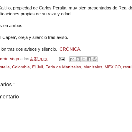
altillo, propiedad de Carlos Peralta, muy bien presentados de Real de
licaciones propias de su raza y edad.
os en ambos.
 Capea’, oreja y silencio tras aviso.
sión tras dos avisos y silencio.
CRÓNICA
.
Terán Vega
a las
4:32 a.m.
stella
,
Colombia
,
El Juli
,
Feria de Manizales
,
Manizales
,
MEXICO
,
resu
rios.:
mentario