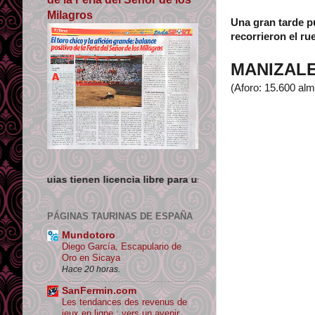
Milagros
Una gran tarde pu
recorrieron el ru
MANIZAL
(Aforo: 15.600 alm
licencia libre para uso no comercial siempre que se de crédito y
PÁGINAS TAURINAS DE ESPAÑA
Mundotoro
Diego García, Escapulario de
Oro en Sicaya
Hace 20 horas.
SanFermin.com
Les tendances des revenus de
jeux en ligne : vers un avenir