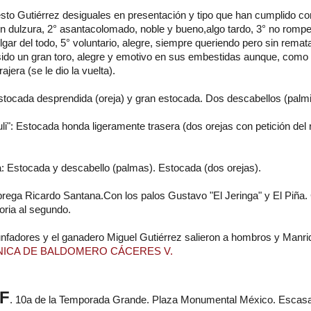
sto Gutiérrez desiguales en presentación y tipo que han cumplido con 
n dulzura, 2° asantacolomado, noble y bueno,algo tardo, 3° no rompe 
lgar del todo, 5° voluntario, alegre, siempre queriendo pero sin remat
ido un gran toro, alegre y emotivo en sus embestidas aunque, como e
trajera (se le dio la vuelta).
tocada desprendida (oreja) y gran estocada. Dos descabellos (palmit
uli": Estocada honda ligeramente trasera (dos orejas con petición del
a: Estocada y descabello (palmas). Estocada (dos orejas).
rega Ricardo Santana.Con los palos Gustavo "El Jeringa" y El Piña. 
oria al segundo.
unfadores y el ganadero Miguel Gutiérrez salieron a hombros y Manriq
NICA DE BALDOMERO CÁCERES V.
F
. 10a de la Temporada Grande. Plaza Monumental México. Escasa