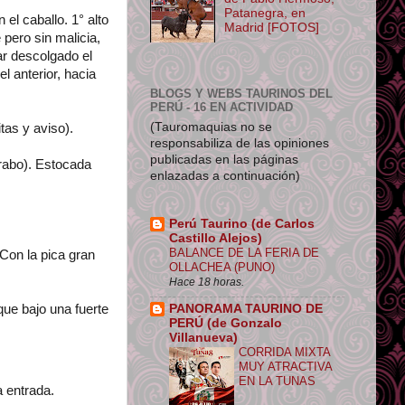
Patanegra, en
el caballo. 1° alto
Madrid [FOTOS]
pero sin malicia,
ar descolgado el
l anterior, hacia
BLOGS Y WEBS TAURINOS DEL
PERÚ - 16 EN ACTIVIDAD
(Tauromaquias no se
as y aviso).
responsabiliza de las opiniones
publicadas en las páginas
 rabo). Estocada
enlazadas a continuación)
Perú Taurino (de Carlos
Castillo Alejos)
BALANCE DE LA FERIA DE
Con la pica gran
OLLACHEA (PUNO)
Hace 18 horas.
ue bajo una fuerte
PANORAMA TAURINO DE
PERÚ (de Gonzalo
Villanueva)
CORRIDA MIXTA
MUY ATRACTIVA
EN LA TUNAS
 entrada.