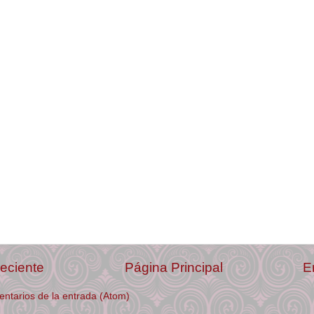
eciente
Página Principal
E
ntarios de la entrada (Atom)