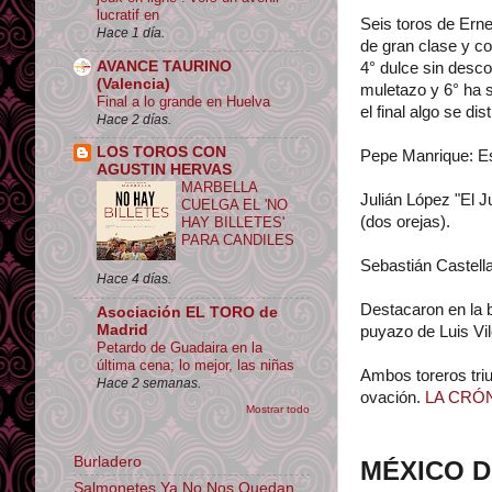
lucratif en
Seis toros de Erne
Hace 1 día.
de gran clase y co
AVANCE TAURINO
4° dulce sin desco
(Valencia)
muletazo y 6° ha s
Final a lo grande en Huelva
el final algo se dis
Hace 2 días.
LOS TOROS CON
Pepe Manrique: Es
AGUSTIN HERVAS
MARBELLA
Julián López "El J
CUELGA EL 'NO
(dos orejas).
HAY BILLETES'
PARA CANDILES
Sebastián Castell
Hace 4 días.
Destacaron en la b
Asociación EL TORO de
Madrid
puyazo de Luis Vil
Petardo de Guadaira en la
última cena; lo mejor, las niñas
Ambos toreros tri
Hace 2 semanas.
ovación.
LA CRÓ
Mostrar todo
Burladero
MÉXICO D
Salmonetes Ya No Nos Quedan