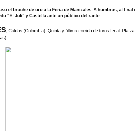
so el broche de oro a la Feria de Manizales. A hombros, al final d
edo "El Juli" y Castella ante un público delirante
ES
, Caldas (Colombia). Quinta y última corrida de toros ferial. Pla 
as).
 enlace su origen.