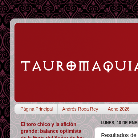
Página Principal
Andrés Roca Rey
Acho 2026
LUNES, 10 DE ENE
El toro chico y la afición
grande: balance optimista
Resultados de 
de la Feria del Señor de los