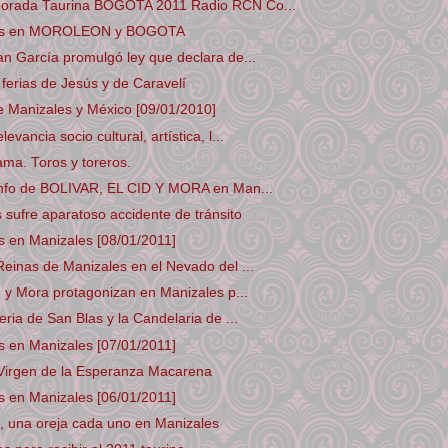
orada Taurina BOGOTA 2011 Radio RCN Co...
ros en MOROLEON y BOGOTA
an García promulgó ley que declara de...
 ferias de Jesús y de Caravelí
e Manizales y México [09/01/2010]
evancia socio cultural, artística, l...
ama. Toros y toreros.
iunfo de BOLIVAR, EL CID Y MORA en Man...
 sufre aparatoso accidente de tránsito
s en Manizales [08/01/2011]
Reinas de Manizales en el Nevado del ...
id y Mora protagonizan en Manizales p...
eria de San Blas y la Candelaria de ...
s en Manizales [07/01/2011]
 Virgen de la Esperanza Macarena
s en Manizales [06/01/2011]
la, una oreja cada uno en Manizales