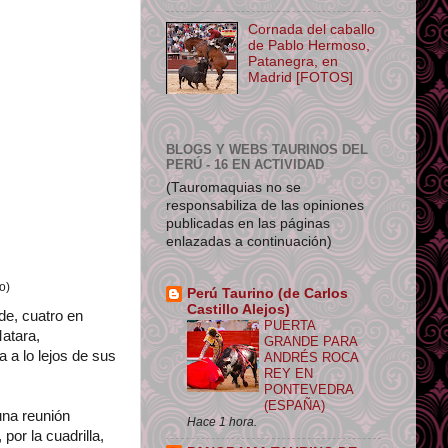
Cornada del caballo
de Pablo Hermoso,
Patanegra, en
Madrid [FOTOS]
BLOGS Y WEBS TAURINOS DEL
PERÚ - 16 EN ACTIVIDAD
(Tauromaquias no se
responsabiliza de las opiniones
publicadas en las páginas
enlazadas a continuación)
o)
Perú Taurino (de Carlos
Castillo Alejos)
de, cuatro en
PUERTA
Matara,
GRANDE PARA
 a lo lejos de sus
ANDRÉS ROCA
REY EN
PONTEVEDRA
(ESPAÑA)
una reunión
Hace 1 hora.
por la cuadrilla,