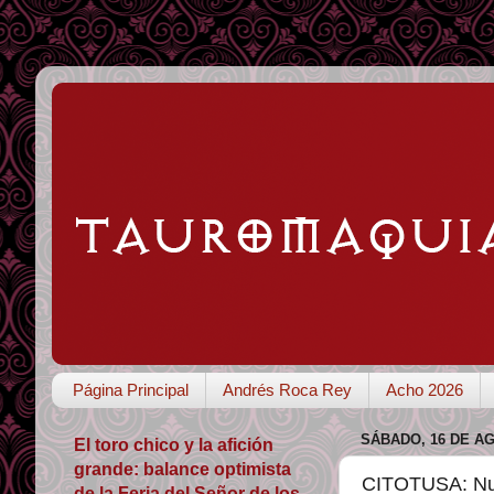
Página Principal
Andrés Roca Rey
Acho 2026
SÁBADO, 16 DE A
El toro chico y la afición
grande: balance optimista
CITOTUSA: Nue
de la Feria del Señor de los