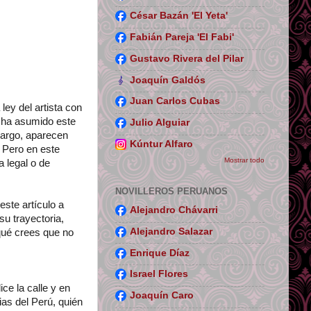
César Bazán 'El Yeta'
Fabián Pareja 'El Fabi'
Gustavo Rivera del Pilar
Joaquín Galdós
Juan Carlos Cubas
ley del artista con
ue ha asumido este
Julio Alguiar
bargo, aparecen
Kúntur Alfaro
. Pero en este
Mostrar todo
 legal o de
NOVILLEROS PERUANOS
ste artículo a
Alejandro Chávarri
su trayectoria,
Alejandro Salazar
qué crees que no
Enrique Díaz
Israel Flores
ce la calle y en
Joaquín Caro
cias del Perú, quién