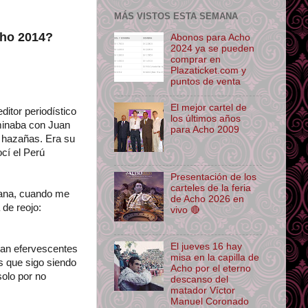
MÁS VISTOS ESTA SEMANA
cho 2014?
Abonos para Acho
2024 ya se pueden
comprar en
Plazaticket.com y
puntos de venta
El mejor cartel de
ditor periodístico
los últimos años
aminaba con Juan
para Acho 2009
s hazañas. Era su
cí el Perú
Presentación de los
carteles de la feria
diana, cuando me
de Acho 2026 en
 de reojo:
vivo 🔴
El jueves 16 hay
ían efervescentes
misa en la capilla de
Es que sigo siendo
Acho por el eterno
solo por no
descanso del
matador Víctor
Manuel Coronado