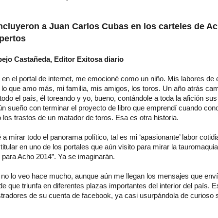
ncluyeron a Juan Carlos Cubas en los carteles de A
pertos
ejo Castañeda, Editor Exitosa diario
ar en el portal de internet, me emocioné como un niño. Mis labores de e
 lo que amo más, mi familia, mis amigos, los toros. Un año atrás c
odo el país, él toreando y yo, bueno, contándole a toda la afición su
ún sueño con terminar el proyecto de libro que emprendí cuando cono
los trastos de un matador de toros. Esa es otra historia.
nlace su origen.
 a mirar todo el panorama político, tal es mi ‘apasionante’ labor coti
titular en uno de los portales que aún visito para mirar la tauromaquia
s para Acho 2014”. Ya se imaginarán.
no lo veo hace mucho, aunque aún me llegan los mensajes que env
de que triunfa en diferentes plazas importantes del interior del país. 
stradores de su cuenta de facebook, ya casi usurpándola de curioso 