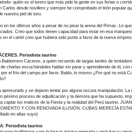
todo- quién es el torero que más pide la gente en sus ferias o corrid
n Carlos desde novillero y siempre he comprobado el tirón popular que
e nuestra piel de toro.
o en los últimos años a pesar de no pisar la arena del Rímac. Lo que
ciados. Creo que todos tienen capacidad para estar en esa marques
en el cartel creo que hubiera sido punto a favor de la nueva empres
RES. Periodista taurino
 Baldomero Cáceres, a quien recuerdo de largas tardes de tentadero
 de charlas escuchándoles hablar sin parar y aprendiendo de él, con 
 por el frío del campo por favor. Baldo, lo mismo ¿Por qué no está C
ño?
 apresurado y se dejaron tentar por alguna oscura manipulación. La 
un pésimo proceso de adjudicación y la demora que ha supuesto, impi
ria captar los matices de la Fiesta y la realidad del Perú taurino.
OMENTO Y CON RENOVADA ILUSIÓN. CUBAS MERECÍA ESTAR
tado en altas suyo)
 Periodista taurino
rtal www.trujillotoros.com le hice la misma pregunta y esta fue su resp