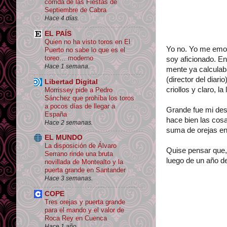
corrida de las Fiestas de
Septiembre de Cabra
Hace 4 días.
EL PAÍS
Quien no ha visto toros en El
Yo no. Yo me emoc
Puerto no sabe lo que es el
toreo… moderno
soy aficionado. En
Hace 1 semana.
mente ya calculaba
(director del diar
Libertad Digital
criollos y claro, la
Morrissey pide a Pedro
Sánchez que prohíba los toros
a pocos días de llegar a
Grande fue mi desa
España
hace bien las cos
Hace 2 semanas.
suma de orejas en 
EL MUNDO
La disposición de Álvaro
Quise pensar que, 
Serrano rinde una bruta
luego de un año d
novillada de Montealto y la
puerta grande en Santander
Hace 3 semanas.
COPE
Tres orejas y puerta grande
para el mando y el valor de
Roca Rey en Cuenca
Hace 1 año.