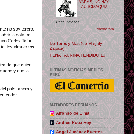
VARAS, NO HAY
TAUROMAQUIA
Hace 3 meses.
te no soy torero,
Mostrar todo
brir la nota, mi
uan Carlos Tafur
De Toros y Más (de Magaly
lia, los almuerzos
Zapata)
PEÑA TAURINA TENDIDO 10
ica de que quien
ÚLTIMAS NOTICIAS MEDIOS
 mucho y que la
PERÚ
 del país, ahora y
entender.
MATADORES PERUANOS
Alfonso de Lima
Andrés Roca Rey
Angel Jiménez Fuertes