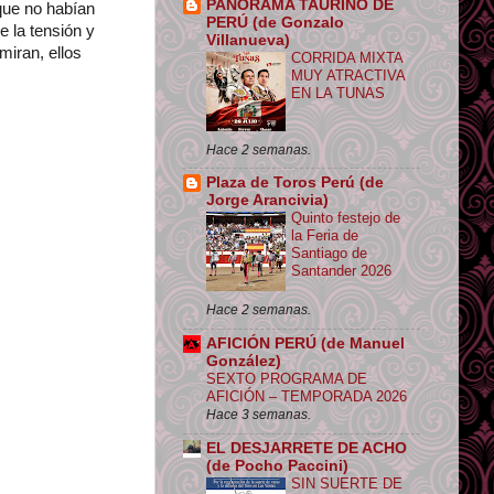
PANORAMA TAURINO DE
que no habían
PERÚ (de Gonzalo
 la tensión y
Villanueva)
miran, ellos
CORRIDA MIXTA
MUY ATRACTIVA
EN LA TUNAS
Hace 2 semanas.
Plaza de Toros Perú (de
Jorge Arancivia)
Quinto festejo de
la Feria de
Santiago de
Santander 2026
Hace 2 semanas.
AFICIÓN PERÚ (de Manuel
González)
SEXTO PROGRAMA DE
AFICIÓN – TEMPORADA 2026
Hace 3 semanas.
EL DESJARRETE DE ACHO
(de Pocho Paccini)
SIN SUERTE DE