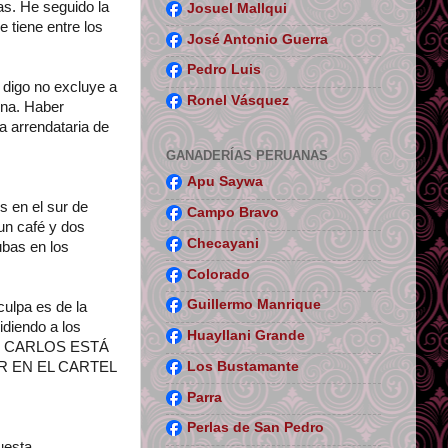
as. He seguido la
Josuel Mallqui
 tiene entre los
José Antonio Guerra
Pedro Luis
 digo no excluye a
Ronel Vásquez
ina. Haber
a arrendataria de
GANADERÍAS PERUANAS
Apu Saywa
s en el sur de
Campo Bravo
un café y dos
Checayani
ubas en los
Colorado
Guillermo Manrique
culpa es de la
diendo a los
Huayllani Grande
 JUAN CARLOS ESTÁ
Los Bustamante
 EN EL CARTEL
Parra
Perlas de San Pedro
uesta.