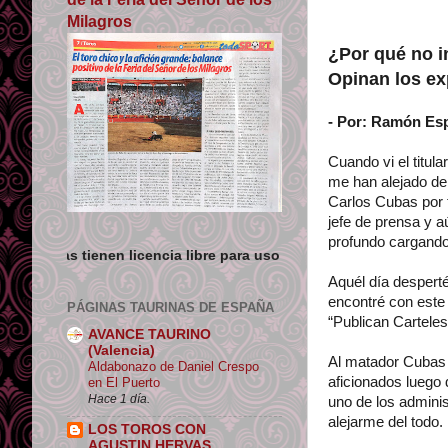
Milagros
¿Por qué no i
Opinan los ex
- Por: Ramón Esp
Cuando vi el titul
me han alejado de
Carlos Cubas por t
jefe de prensa y a
profundo cargando 
icencia libre para uso no comercial siempre que se de crédito y e
Aquél día desperté
encontré con este 
PÁGINAS TAURINAS DE ESPAÑA
“Publican Cartele
AVANCE TAURINO
(Valencia)
Al matador Cubas 
Aldabonazo de Daniel Crespo
aficionados luego 
en El Puerto
Hace 1 día.
uno de los admini
alejarme del todo.
LOS TOROS CON
AGUSTIN HERVAS