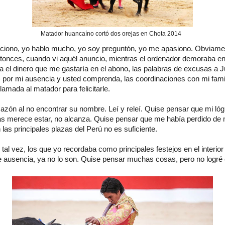
Matador huancaíno cortó dos orejas en Chota 2014
iono, yo hablo mucho, yo soy preguntón, yo me apasiono. Obviamen
tonces, cuando vi aquél anuncio, mientras el ordenador demoraba en a
 el dinero que me gastaría en el abono, las palabras de excusas a J
io) por mi ausencia y usted comprenda, las coordinaciones con mi fami
 llamada al matador para felicitarle.
zón al no encontrar su nombre. Leí y releí. Quise pensar que mi lóg
as merece estar, no alcanza. Quise pensar que me había perdido de
las principales plazas del Perú no es suficiente.
tal vez, los que yo recordaba como principales festejos en el interior
e ausencia, ya no lo son. Quise pensar muchas cosas, pero no logré 