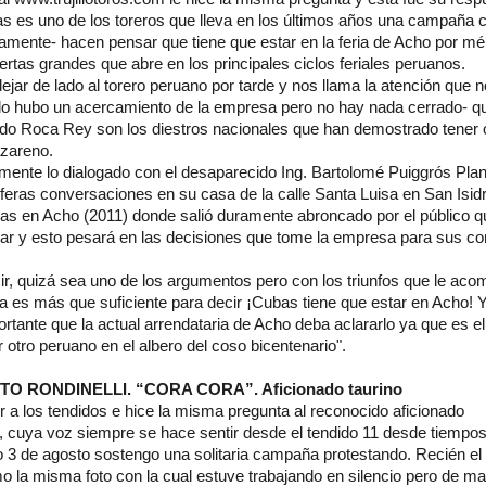
s es uno de los toreros que lleva en los últimos años una campaña c
camente- hacen pensar que tiene que estar en la feria de Acho por mé
ertas grandes que abre en los principales ciclos feriales peruanos.
ejar de lado al torero peruano por tarde y nos llama la atención que 
o hubo un acercamiento de la empresa pero no hay nada cerrado- que
do Roca Rey son los diestros nacionales que han demostrado tener of
nazareno.
a mente lo dialogado con el desaparecido Ing. Bartolomé Puiggrós Pla
íferas conversaciones en su casa de la calle Santa Luisa en San Isidro
as en Acho (2011) donde salió duramente abroncado por el público q
vidar y esto pesará en las decisiones que tome la empresa para sus co
, quizá sea uno de los argumentos pero con los triunfos que le ac
a es más que suficiente para decir ¡Cubas tiene que estar en Acho! Y
ortante que la actual arrendataria de Acho deba aclararlo ya que es el
r otro peruano en el albero del coso bicentenario".
 RONDINELLI. “CORA CORA”. Aficionado taurino
 ir a los tendidos e hice la misma pregunta al reconocido aficionado
”, cuya voz siempre se hace sentir desde el tendido 11 desde tiemp
 3 de agosto sostengo una solitaria campaña protestando. Recién el 
o la misma foto con la cual estuve trabajando en silencio pero de m