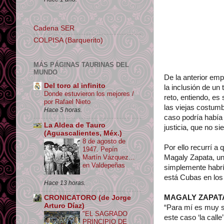
Cadena SER
COLPISA (Barquerito)
MÁS PÁGINAS TAURINAS DEL
MUNDO
De la anterior emp
Del toro al infinito
la inclusión de un 
Donde estuvieron los mejores /
reto, entiendo, es
por Rafael Nieto
las viejas costumb
Hace 5 horas.
caso podría había
La Aldea de Tauro
justicia, que no s
(Aguascalientes, Méx.)
8 de agosto de
Por ello recurrí a
1947. Pepín
Martín Vázquez…
Magaly Zapata, un 
en Valdepeñas
simplemente habrí
está Cubas en los
Hace 13 horas.
MAGALY ZAPATA. 
CRONICATORO (de Jorge
Arturo Díaz)
“Para mí es muy si
"EL SAGRADO
este caso ‘la calle
PRINCIPIO DE