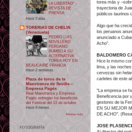
torea más y –sobre
LA LIBERTAD" -
trayectoria de Jua
REVISTA DE
PRENSA
públicos taurinos d
Hace 5 días.
Algo que ha crecid
TORERIAS DE CHELIN
los peruanos anun
(Venezuela)
PEDRO LUIS
anunciado a Cubas 
NOVILLERO
Acho”.
PERUANO
RUMBO A SU
BALDOMERO CÁCE
ALTERNATIVA
TOREA HOY EN
Hice lo mismo con
BEAUCAIRE FRANCIA
lima, y las noches
Hace 2 semanas.
cervezas sin helar
carteles de este a
Plaza de toros de la
Maestranza de Sevilla –
Empresa Pagés
“La empresa se ha
Real Maestranza y Empresa
Beneficencia por 
Pagés entregan los beneficios
gestores de la Fe
del Festival del 13 de octubre
Hace 9 meses.
EN SU MEJOR M
DE ACHO”. (Resal
Mostrar todo
JOSE PLASENCIA.
FOTOGRAFÍA
Al director del po