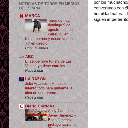
por los muchachos
NOTICIAS DE TOROS EN MEDIOS
conversado con él
DE ESPAÑA
humildad natural d
MARCA
siguen impertérrit
Toros de hoy,
domingo 9 de
agosto: corridas,
cartel, quién
torea, horario y dónde ver en
TV en directo
Hace 19 horas.
ABC
El septiembre torista de Las
Ventas ya tiene carteles
Hace 2 días.
LA RAZÓN
Julio Aparicio: «Mi abuelo lo
intentó todo para quitarme la
idea de ser torero»
Hace 2 días.
Diario Córdoba
Andy Cartagena,
Javier Jiménez y
Borja Jiménez
protagonizarán la