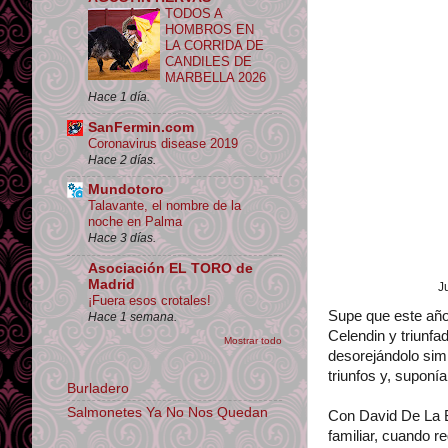
TODOS A
HOMBROS EN
LA CORRIDA DE
CANDILES DE
MARBELLA 2026
Hace 1 día.
SanFermin.com
Coronavirus disease 2019
Hace 2 días.
Mundotoro
Talavante, el nombre de la
noche en Palma
Hace 3 días.
Asociación EL TORO de
Madrid
J
¡Fuera esos crotales!
Supe que este año
Hace 1 semana.
Celendin y triunfa
Mostrar todo
desorejándolo simb
triunfos y, supon
Burladero
Salmonetes Ya No Nos Quedan
Con David De La B
familiar, cuando r