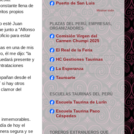
Puerto de San Luis
onstante llena de
Mostrar todo
ritos propios
no esté Juan
PLAZAS DEL PERÚ, EMPRESAS,
ORGANIZADORES
 junto a “Alfonso
icio para estar
Comisión Virgen del
Carmen Chumpi 2025
nas en una de mis
El Real de la Feria
, él me dijo: “la
HC Gestiones Taurinas
uedará presente y
ntrataciones
La Esperanza
ompañan desde el
Tauroarte
 si hay otros
 clamor del
ESCUELAS TAURINAS DEL PERÚ
Escuela Taurina de Lurín
Escuela Taurina Paco
Céspedes
os inmemorables.
día de hoy el
anera segura y se
TOREROS EXTRANJEROS QUE