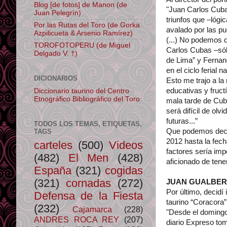
Blog [de fotos] de Manon (de
"Juan Carlos Cuba
Juan Pelegrín)
triunfos que –lógi
Por las Rutas del Toro (de Gorka
avalado por las pu
Azpilicueta & Arsenio Ramírez)
(...) No podemos d
TOROFOTOPERU (de Miguel
Carlos Cubas –sól
Delgado V. †)
de Lima” y Fernan
en el ciclo ferial 
DICIONARIOS
Esto me trajo a l
educativas y fruct
Diccionario taurino del Centro
Etnográfico Bibliográfico del Toro
mala tarde de Cub
será difícil de ol
futuras...”
TODOS LOS TEMAS, ETIQUETAS,
Que podemos decir
TAGS
2012 hasta la fech
carteles
(500)
Videos
factores sería imp
(482)
El Men
(428)
aficionado de tene
España
(321)
cogidas
(321)
cornadas
(272)
JUAN GUALBERTO
Por último, decidí
Defensa de la Fiesta
taurino “Coracora
(232)
Cajamarca
(228)
"Desde el domingo
ANDRES ROCA REY
(207)
diario Expreso tom