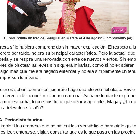
Cubas indultó un toro de Salagual en Matara el 9 de agosto (Foto:Paseillo.pe)
resa sí lo hubiera comprendido sin mayor explicación. El respeto a la 
torero por tarde, no era su principal característica. Pero la actual, q
 seria y se respira una renovada corriente de nuevos vientos. Sin em
res de pisotear las leyes sin siquiera mirarlas, como si no existieran
 algo más que me era negado entender y no era simplemente un tema
iempre son lo mismo.
 quienes saben, como casi siempre hago cuando veo nebulosa. Envié e
referente del periodismo taurino nacional. Sería redundante explicar 
a que escuchar lo que nos tiene que decir y aprender. Magaly ¿Por 
 carteles de este año?
Periodista taurina
mple. Una empresa que no ha tenido la sensibilidad para oír lo que di
’ es leer, enterarse, viajar, consultar que es lo que pasa en las provin