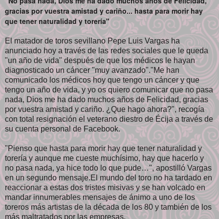
"No pasa nada, Dios me ha dado muchos años de Felicidad,
gracias por vuestra amistad y cariño...
hasta para morir hay
que tener naturalidad y torería"
El matador de toros sevillano Pepe Luis Vargas ha
anunciado hoy a través de las redes sociales que le queda
"un año de vida" después de que los médicos le hayan
diagnosticado un cáncer "muy avanzado"."Me han
comunicado los médicos hoy que tengo un cáncer y que
tengo un año de vida, y yo os quiero comunicar que no pasa
nada, Dios me ha dado muchos años de Felicidad, gracias
por vuestra amistad y cariño. ¿Que hago ahora?", recogía
con total resignación el veterano diestro de Écija a través de
su cuenta personal de Facebook.
"Pienso que hasta para morir hay que tener naturalidad y
torería y aunque me cueste muchísimo, hay que hacerlo y
no pasa nada, ya hice todo lo que pude…", apostilló Vargas
en un segundo mensaje.El mundo del toro no ha tardado en
reaccionar a estas dos tristes misivas y se han volcado en
mandar innumerables mensajes de ánimo a uno de los
toreros más artistas de la década de los 80 y también de los
más maltratados por las empresas.