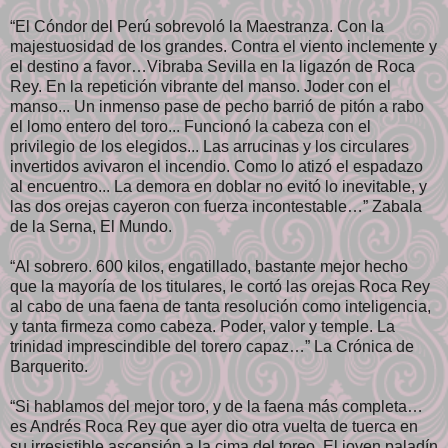
“El Cóndor del Perú sobrevoló la Maestranza. Con la
majestuosidad de los grandes. Contra el viento inclemente y
el destino a favor…Vibraba Sevilla en la ligazón de Roca
Rey. En la repetición vibrante del manso. Joder con el
manso... Un inmenso pase de pecho barrió de pitón a rabo
el lomo entero del toro... Funcionó la cabeza con el
privilegio de los elegidos... Las arrucinas y los circulares
invertidos avivaron el incendio. Como lo atizó el espadazo
al encuentro... La demora en doblar no evitó lo inevitable, y
las dos orejas cayeron con fuerza incontestable…” Zabala
de la Serna, El Mundo.
“Al sobrero. 600 kilos, engatillado, bastante mejor hecho
que la mayoría de los titulares, le cortó las orejas Roca Rey
al cabo de una faena de tanta resolución como inteligencia,
y tanta firmeza como cabeza. Poder, valor y temple. La
trinidad imprescindible del torero capaz…” La Crónica de
Barquerito.
“Si hablamos del mejor toro, y de la faena más completa…
es Andrés Roca Rey que ayer dio otra vuelta de tuerca en
su irresistible ascensión a la cima del toreo. El joven paladín