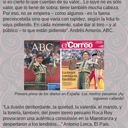
si es cierto lo que cuentan de su valor... Lo suyo no es sólo
valor, que lo tiene de sobra; tiene también mucha cabeza.
Por eso, no se emperra – como algunos - en la faena
preconcebida sino que varía con rapidez, según la lidia lo
vaya pidiendo. En cada momento, sabe dar al toro – y al
público – lo que están pidiendo”. Andrés Amorós, ABC.
Primera plana de los diarios en España. Los medios peruanos ¡Ay
siguieron callando!
“La ilusión desbordante, la quietud, la valentía, el mando, y
la torería, también, del joven torero peruano Roca Rey
provocaron una auténtica convulsión en la Maestranza y
despertaron a los tendidos…” Antonio Lorca, El País.