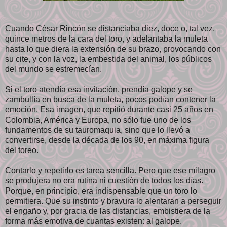
Cuando César Rincón se distanciaba diez, doce o, tal vez,
quince metros de la cara del toro, y adelantaba la muleta
hasta lo que diera la extensión de su brazo, provocando con
su cite, y con la voz, la embestida del animal, los públicos
del mundo se estremecían.
Si el toro atendía esa invitación, prendía galope y se
zambullía en busca de la muleta, pocos podían contener la
emoción. Esa imagen, que repitió durante casi 25 años en
Colombia, América y Europa, no sólo fue uno de los
fundamentos de su tauromaquia, sino que lo llevó a
convertirse, desde la década de los 90, en máxima figura
del toreo.
Contarlo y repetirlo es tarea sencilla. Pero que ese milagro
se produjera no era rutina ni cuestión de todos los días.
Porque, en principio, era indispensable que un toro lo
permitiera. Que su instinto y bravura lo alentaran a perseguir
el engaño y, por gracia de las distancias, embistiera de la
forma más emotiva de cuantas existen: al galope.