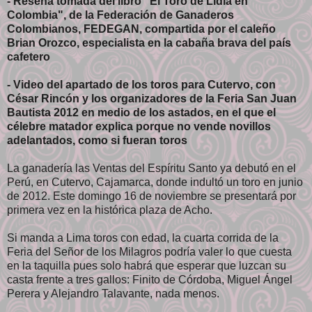
- Reseña tomada del libro "El Toro de Lidia en
Colombia", de la Federación de Ganaderos
Colombianos, FEDEGAN, compartida por el caleño
Brian Orozco, especialista en la cabaña brava del país
cafetero
- Video del apartado de los toros para Cutervo, con
César Rincón y los organizadores de la Feria San Juan
Bautista 2012 en medio de los astados, en el que el
célebre matador explica porque no vende novillos
adelantados, como si fueran toros
La ganadería las Ventas del Espíritu Santo ya debutó en el
Perú, en Cutervo, Cajamarca, donde indultó un toro en junio
de 2012. Este domingo 16 de noviembre se presentará por
primera vez en la histórica plaza de Acho.
Si manda a Lima toros con edad, la cuarta corrida de la
Feria del Señor de los Milagros podría valer lo que cuesta
en la taquilla pues solo habrá que esperar que luzcan su
casta frente a tres gallos: Finito de Córdoba, Miguel Ángel
Perera y Alejandro Talavante, nada menos.