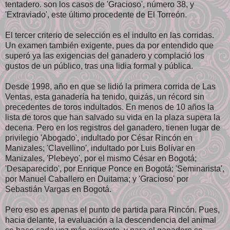
tentadero. son los casos de 'Gracioso', número 38, y
'Extraviado', este último procedente de El Torreón.
El tercer criterio de selección es el indulto en las corridas.
Un examen también exigente, pues da por entendido que
superó ya las exigencias del ganadero y complació los
gustos de un público, tras una lidia formal y pública.
Desde 1998, año en que se lidió la primera corrida de Las
Ventas, esta ganadería ha tenido, quizás, un récord sin
precedentes de toros indultados. En menos de 10 años la
lista de toros que han salvado su vida en la plaza supera la
decena. Pero en los registros del ganadero, tienen lugar de
privilegio 'Abogado', indultado por César Rincón en
Manizales; 'Clavellino', indultado por Luis Bolívar en
Manizales, 'Plebeyo', por el mismo César en Bogotá;
'Desaparecido', por Enrique Ponce en Bogotá; 'Seminarista',
por Manuel Caballero en Duitama; y 'Gracioso' por
Sebastián Vargas en Bogotá.
Pero eso es apenas el punto de partida para Rincón. Pues,
hacia delante, la evaluación a la descendencia del animal