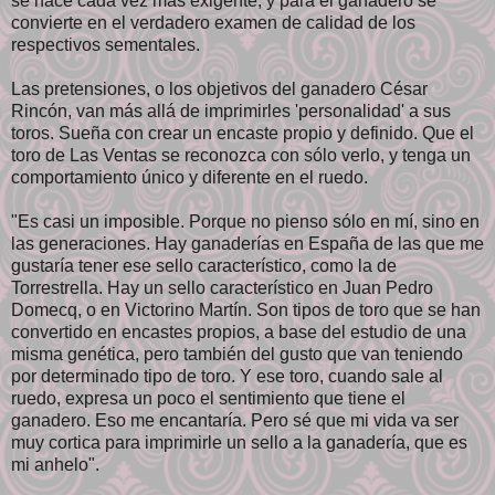
se hace cada vez más exigente, y para el ganadero se
convierte en el verdadero examen de calidad de los
respectivos sementales.
Las pretensiones, o los objetivos del ganadero César
Rincón, van más allá de imprimirles 'personalidad' a sus
toros. Sueña con crear un encaste propio y definido. Que el
toro de Las Ventas se reconozca con sólo verlo, y tenga un
comportamiento único y diferente en el ruedo.
"Es casi un imposible. Porque no pienso sólo en mí, sino en
las generaciones. Hay ganaderías en España de las que me
gustaría tener ese sello característico, como la de
Torrestrella. Hay un sello característico en Juan Pedro
Domecq, o en Victorino Martín. Son tipos de toro que se han
convertido en encastes propios, a base del estudio de una
misma genética, pero también del gusto que van teniendo
por determinado tipo de toro. Y ese toro, cuando sale al
ruedo, expresa un poco el sentimiento que tiene el
ganadero. Eso me encantaría. Pero sé que mi vida va ser
muy cortica para imprimirle un sello a la ganadería, que es
mi anhelo".