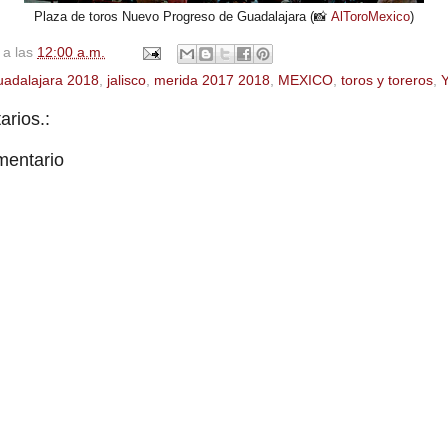
Plaza de toros Nuevo Progreso de Guadalajara (📸
AlToroMexico
)
a las
12:00 a.m.
uadalajara 2018
,
jalisco
,
merida 2017 2018
,
MEXICO
,
toros y toreros
,
rios.:
mentario