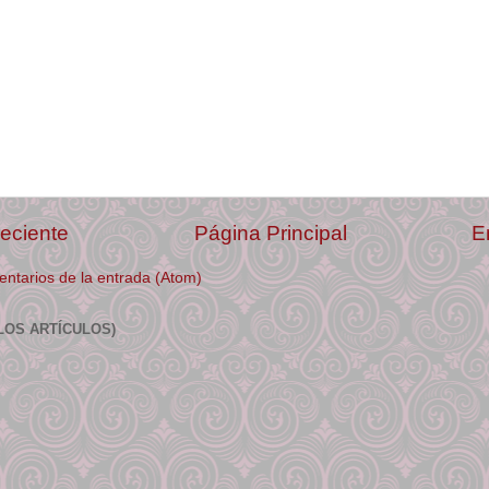
eciente
Página Principal
E
ntarios de la entrada (Atom)
LOS ARTÍCULOS)