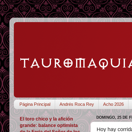
Página Principal
Andrés Roca Rey
Acho 2026
DOMINGO, 25 DE 
El toro chico y la afición
grande: balance optimista
Hoy hay corri
de la Feria del Señor de los