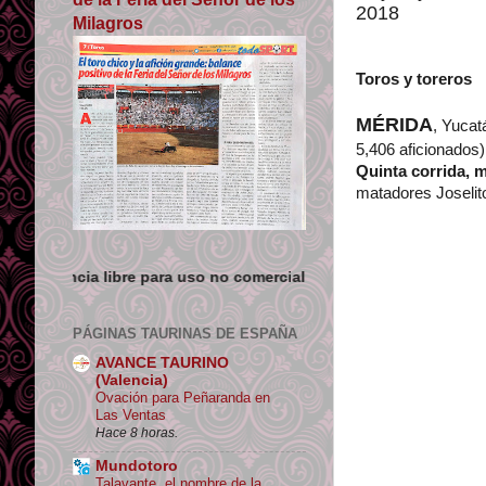
2018
Milagros
Toros y toreros
MÉRIDA
, Yucat
5,406 aficionados)
Quinta corrida, m
matadores Joselit
ara uso no comercial siempre que se de crédito y enlace su orige
PÁGINAS TAURINAS DE ESPAÑA
AVANCE TAURINO
(Valencia)
Ovación para Peñaranda en
Las Ventas
Hace 8 horas.
Mundotoro
Talavante, el nombre de la