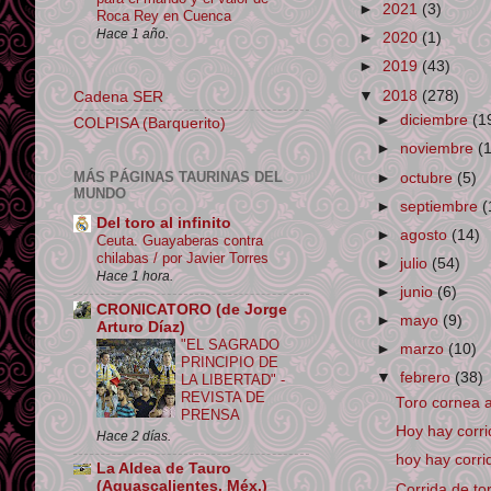
►
2021
(3)
Roca Rey en Cuenca
Hace 1 año.
►
2020
(1)
►
2019
(43)
▼
2018
(278)
Cadena SER
►
diciembre
(1
COLPISA (Barquerito)
►
noviembre
(
MÁS PÁGINAS TAURINAS DEL
►
octubre
(5)
MUNDO
►
septiembre
(
Del toro al infinito
►
agosto
(14)
Ceuta. Guayaberas contra
chilabas / por Javier Torres
►
julio
(54)
Hace 1 hora.
►
junio
(6)
CRONICATORO (de Jorge
►
mayo
(9)
Arturo Díaz)
"EL SAGRADO
►
marzo
(10)
PRINCIPIO DE
▼
febrero
(38)
LA LIBERTAD" -
REVISTA DE
Toro cornea a 
PRENSA
Hoy hay corr
Hace 2 días.
hoy hay corri
La Aldea de Tauro
(Aguascalientes, Méx.)
Corrida de to