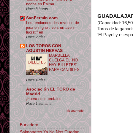
noche en Palma
Hace 8 horas.
GUADALAJA
SanFermin.com
Les tendances des revenus de
(Capacidad: 16,500
jeux en ligne : vers un avenir
Toros de la ganade
lucratif en
'El Payo' y el esp
Hace 2 días.
LOS TOROS CON
AGUSTIN HERVAS
MARBELLA
CUELGA EL 'NO
HAY BILLETES'
PARA CANDILES
Hace 4 días.
Asociación EL TORO de
Madrid
¡Fuera esos crotales!
Hace 1 semana.
Mostrar todo
Burladero
Salmonetes Ya No Nos Quedan