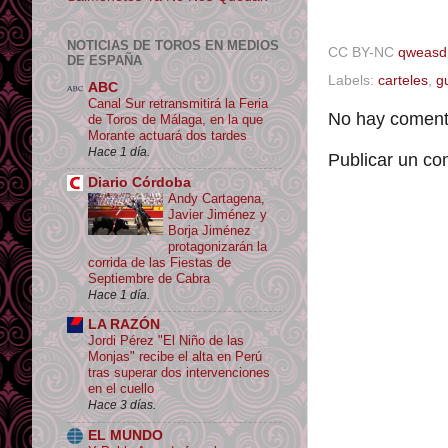
NOTICIAS DE TOROS EN MEDIOS
CC BY-NC
qweasd
DE ESPAÑA
Labels:
carteles
,
g
ABC
Canal Sur retransmitirá la Feria
No hay comenta
de Toros de Málaga, en la que
Morante actuará dos tardes
Hace 1 día.
Publicar un co
Diario Córdoba
Andy Cartagena,
Javier Jiménez y
Borja Jiménez
protagonizarán la
corrida de las Fiestas de
Septiembre de Cabra
Hace 1 día.
LA RAZÓN
Jordi Pérez "El Niño de las
Monjas" recibe el alta en Perú
tras superar dos intervenciones
en el cuello
Hace 3 días.
EL MUNDO