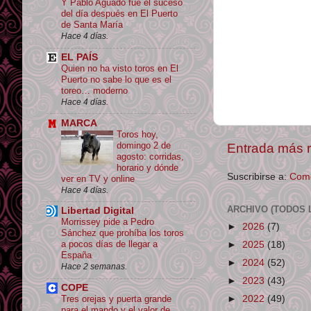
Y Pablo Aguado fue el suceso
del día después en El Puerto
de Santa María
Hace 4 días.
EL PAÍS
Quien no ha visto toros en El
Puerto no sabe lo que es el
toreo… moderno
Hace 4 días.
MARCA
Toros hoy,
domingo 2 de
Entrada más r
agosto: corridas,
horario y dónde
Suscribirse a:
Come
ver en TV y online
Hace 4 días.
ARCHIVO (TODOS 
Libertad Digital
Morrissey pide a Pedro
►
2026
(7)
Sánchez que prohíba los toros
a pocos días de llegar a
►
2025
(18)
España
►
2024
(52)
Hace 2 semanas.
►
2023
(43)
COPE
►
2022
(49)
Tres orejas y puerta grande
para el mando y el valor de