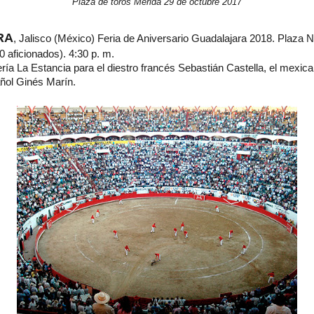
Plaza de toros Mérida 29 de octubre 2017
RA
, Jalisco (México) Feria de Aniversario Guadalajara 2018. Plaza
 aficionados). 4:30 p. m.
ría La Estancia para el diestro francés Sebastián Castella, el mexi
añol Ginés Marín.