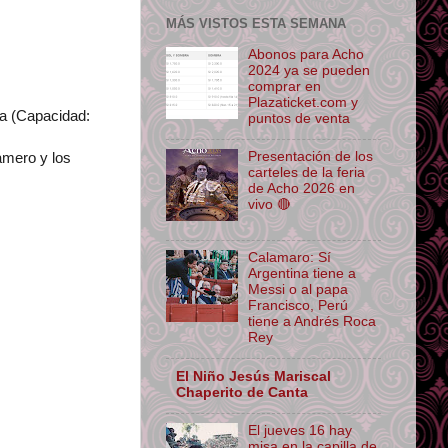
MÁS VISTOS ESTA SEMANA
Abonos para Acho
2024 ya se pueden
comprar en
Plazaticket.com y
da (Capacidad:
puntos de venta
Presentación de los
amero y los
carteles de la feria
de Acho 2026 en
vivo 🔴
Calamaro: Sí
Argentina tiene a
Messi o al papa
Francisco, Perú
tiene a Andrés Roca
Rey
El Niño Jesús Mariscal
Chaperito de Canta
El jueves 16 hay
misa en la capilla de