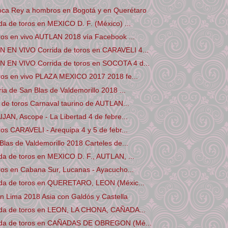
ca Rey a hombros en Bogotá y en Querétaro
da de toros en MEXICO D. F. (México) ...
ros en vivo AUTLAN 2018 vía Facebook ...
EN VIVO Corrida de toros en CARAVELI 4...
EN VIVO Corrida de toros en SOCOTA 4 d...
oros en vivo PLAZA MEXICO 2017 2018 fe...
ria de San Blas de Valdemorillo 2018 ...
a de toros Carnaval taurino de AUTLAN...
IJAN, Ascope - La Libertad 4 de febre...
ros CARAVELI - Arequipa 4 y 5 de febr...
Blas de Valdemorillo 2018 Carteles de...
da de toros en MEXICO D. F., AUTLAN, ...
ros en Cabana Sur, Lucanas - Ayacucho...
ida de toros en QUERETARO, LEON (Méxic...
n Lima 2018 Asia con Galdós y Castella
ida de toros en LEON, LA CHONA, CAÑADA...
ida de toros en CAÑADAS DE OBREGON (Mé...