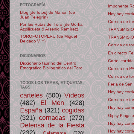
FOTOGRAFÍA
Imponente Ro
Blog [de fotos] de Manon (de
Hoy hay corri
Juan Pelegrín)
Corrida de to
Por las Rutas del Toro (de Gorka
Azpilicueta & Arsenio Ramírez)
TRANSMISION 
TOROFOTOPERU (de Miguel
TRANSMISION 
Delgado V. †)
Corrida de t
En directo Fe
DICIONARIOS
Cartel corrid
Diccionario taurino del Centro
Etnográfico Bibliográfico del Toro
Corrida en PA
Corrida de to
TODOS LOS TEMAS, ETIQUETAS,
Feria de San 
TAGS
Hoy hay corri
carteles
(500)
Videos
Corrida de to
(482)
El Men
(428)
Hoy hay corr
España
(321)
cogidas
Gipsy Kings e
(321)
cornadas
(272)
Hoy hay corr
Defensa de la Fiesta
(232)
Hoy hay corr
Cajamarca
(228)