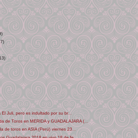
9)
17)
13)
El Juli, pero es indultado por su br...
ida de Toros en MERIDA y GUADALAJARA (...
da de toros en ASIA (Perú) viernes 23...
ros Guadalajara 2018 en vivo 18 de fe...