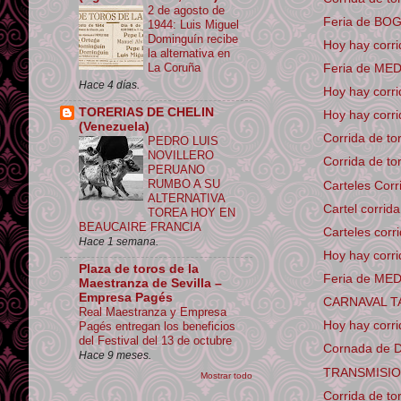
2 de agosto de
Feria de BOGO
1944: Luis Miguel
Dominguín recibe
Hoy hay corr
la alternativa en
La Coruña
Feria de MED
Hace 4 días.
Hoy hay corr
TORERIAS DE CHELIN
Hoy hay corr
(Venezuela)
Corrida de t
PEDRO LUIS
NOVILLERO
Corrida de t
PERUANO
RUMBO A SU
Carteles Corri
ALTERNATIVA
Cartel corri
TOREA HOY EN
BEAUCAIRE FRANCIA
Carteles corr
Hace 1 semana.
Hoy hay corr
Plaza de toros de la
Feria de MED
Maestranza de Sevilla –
Empresa Pagés
CARNAVAL TA
Real Maestranza y Empresa
Hoy hay corri
Pagés entregan los beneficios
del Festival del 13 de octubre
Cornada de 
Hace 9 meses.
TRANSMISION 
Mostrar todo
Corrida de t