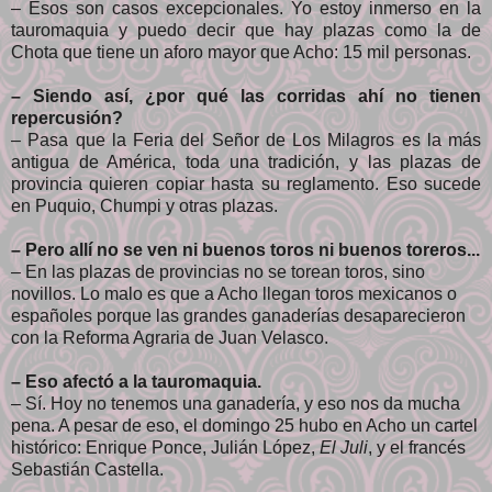
– Esos son casos excepcionales. Yo estoy inmerso en la
tauromaquia y puedo decir que hay plazas como la de
Chota que tiene un aforo mayor que Acho: 15 mil personas.
– Siendo así, ¿por qué las corridas ahí no tienen
repercusión?
– Pasa que la Feria del Señor de Los Milagros es la más
antigua de América, toda una tradición, y las plazas de
provincia quieren copiar hasta su reglamento. Eso sucede
en Puquio, Chumpi y otras plazas.
– Pero allí no se ven ni buenos toros ni buenos toreros...
– En las plazas de provincias no se torean toros, sino
novillos. Lo malo es que a Acho llegan toros mexicanos o
españoles porque las grandes ganaderías desaparecieron
con la Reforma Agraria de Juan Velasco.
– Eso afectó a la tauromaquia.
– Sí. Hoy no tenemos una ganadería, y eso nos da mucha
pena. A pesar de eso, el domingo 25 hubo en Acho un cartel
histórico: Enrique Ponce, Julián López,
El Juli
, y el francés
Sebastián Castella.