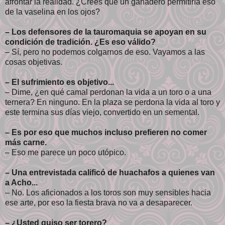
afrontar la realidad. ¿Crees que un ganadero permitiría eso
de la vaselina en los ojos?
– Los defensores de la tauromaquia se apoyan en su
condición de tradición. ¿Es eso válido?
– Sí, pero no podemos colgarnos de eso. Vayamos a las
cosas objetivas.
– El sufrimiento es objetivo...
– Dime, ¿en qué camal perdonan la vida a un toro o a una
ternera? En ninguno. En la plaza se perdona la vida al toro y
este termina sus días viejo, convertido en un semental.
– Es por eso que muchos incluso prefieren no comer
más carne.
– Eso me parece un poco utópico.
– Una entrevistada calificó de huachafos a quienes van
a Acho...
– No. Los aficionados a los toros son muy sensibles hacia
ese arte, por eso la fiesta brava no va a desaparecer.
– ¿Usted quiso ser torero?