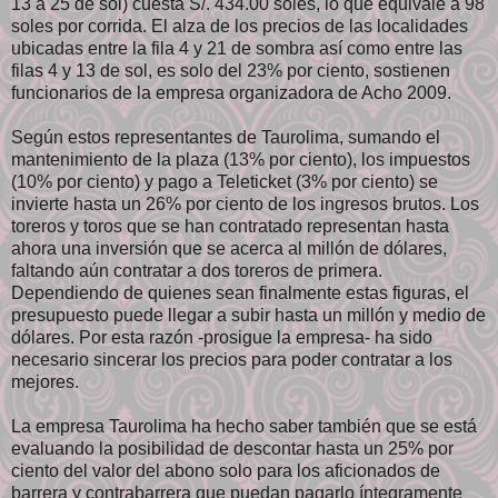
13 a 25 de sol) cuesta S/. 434.00 soles, lo que equivale a 98
soles por corrida. El alza de los precios de las localidades
ubicadas entre la fila 4 y 21 de sombra así como entre las
filas 4 y 13 de sol, es solo del 23% por ciento, sostienen
funcionarios de la empresa organizadora de Acho 2009.
Según estos representantes de Taurolima, sumando el
mantenimiento de la plaza (13% por ciento), los impuestos
(10% por ciento) y pago a Teleticket (3% por ciento) se
invierte hasta un 26% por ciento de los ingresos brutos. Los
toreros y toros que se han contratado representan hasta
ahora una inversión que se acerca al millón de dólares,
faltando aún contratar a dos toreros de primera.
Dependiendo de quienes sean finalmente estas figuras, el
presupuesto puede llegar a subir hasta un millón y medio de
dólares. Por esta razón -prosigue la empresa- ha sido
necesario sincerar los precios para poder contratar a los
mejores.
La empresa Taurolima ha hecho saber también que se está
evaluando la posibilidad de descontar hasta un 25% por
ciento del valor del abono solo para los aficionados de
barrera y contrabarrera que puedan pagarlo íntegramente