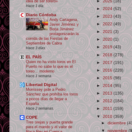
►
2025
(18)
idea de ser torero»
Hace 1 día.
►
2024
(52)
Diario Córdoba
►
2023
(43)
Andy Cartagena,
►
2022
(49)
Javier Jiménez y
Borja Jiménez
►
2021
(3)
protagonizarán la
corrida de las Fiestas de
►
2020
(1)
Septiembre de Cabra
►
2019
(43)
Hace 3 días.
►
2018
(278)
EL PAÍS
Quien no ha visto toros en El
►
2017
(191)
Puerto no sabe lo que es el
►
2016
(228)
toreo… moderno
Hace 1 semana.
►
2015
(98)
Libertad Digital
►
2014
(95)
Morrissey pide a Pedro
►
2013
(135)
Sánchez que prohíba los toros
a pocos días de llegar a
►
2012
(184)
España
Hace 2 semanas.
►
2011
(159)
▼
2010
(359)
COPE
Tres orejas y puerta grande
►
diciembre
(4
para el mando y el valor de
▼
noviembre
(
Roca Rey en Cuenca