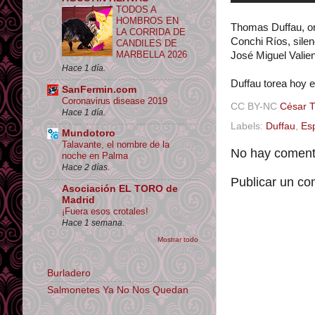
TODOS A
HOMBROS EN
Thomas Duffau, ore
LA CORRIDA DE
Conchi Ríos, silenc
CANDILES DE
MARBELLA 2026
José Miguel Valient
Hace 1 día.
Duffau torea hoy e
SanFermin.com
Coronavirus disease 2019
CC BY-NC
César 
Hace 1 día.
Labels:
Duffau
,
Es
Mundotoro
Talavante, el nombre de la
No hay comenta
noche en Palma
Hace 2 días.
Publicar un co
Asociación EL TORO de
Madrid
¡Fuera esos crotales!
Hace 1 semana.
Mostrar todo
Burladero
Salmonetes Ya No Nos Quedan