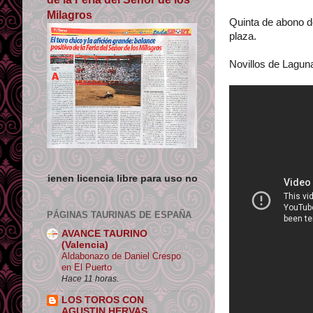
Milagros
Quinta de abono de
plaza.
Novillos de Lagun
cia libre para uso no comercial siempre que se de crédito y enla
PÁGINAS TAURINAS DE ESPAÑA
AVANCE TAURINO
(Valencia)
Aldabonazo de Daniel Crespo
en El Puerto
Hace 11 horas.
LOS TOROS CON
AGUSTIN HERVAS