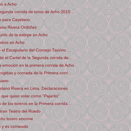
só a Acho
egunda corrida de toros de Acho 2010 ...
e para Cayetano
tano Rivera Ordóñez
unfo de la estirpe en Acho
stros en Acho
 el Escapulario del Consejo Taurino ...
is el Cartel de la Segunda corrida de...
la emoción en la primera corrida de Acho
cogidas y cornada de la Primera corri...
ruano
etano Rivera en Lima. Declaraciones
o que quiso volar como "Pajarito"
de los toreros en la Primera corrida...
Gran Teatro del Ruedo
ño torero enorme
s y es corneado