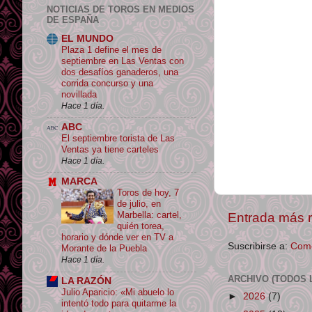
NOTICIAS DE TOROS EN MEDIOS
DE ESPAÑA
EL MUNDO
Plaza 1 define el mes de
septiembre en Las Ventas con
dos desafíos ganaderos, una
corrida concurso y una
novillada
Hace 1 día.
ABC
El septiembre torista de Las
Ventas ya tiene carteles
Hace 1 día.
MARCA
Toros de hoy, 7
de julio, en
Marbella: cartel,
Entrada más r
quién torea,
horario y dónde ver en TV a
Suscribirse a:
Come
Morante de la Puebla
Hace 1 día.
ARCHIVO (TODOS 
LA RAZÓN
Julio Aparicio: «Mi abuelo lo
►
2026
(7)
intentó todo para quitarme la