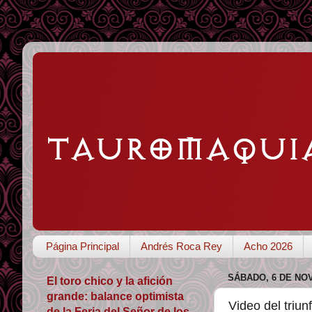
Página Principal
Andrés Roca Rey
Acho 2026
SÁBADO, 6 DE NO
El toro chico y la afición
grande: balance optimista
Video del triu
de la Feria del Señor de los