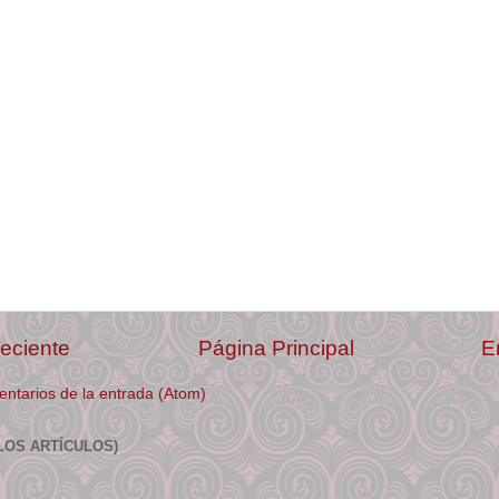
eciente
Página Principal
E
ntarios de la entrada (Atom)
LOS ARTÍCULOS)