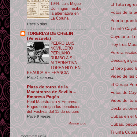
1944: Luis Miguel
El Tata regre
Dominguín recibe
Fotos de la S
la alternativa en
La Coruña
Puerta grand
Hace 6 días.
Triunfó Caye
TORERIAS DE CHELIN
Cayetano: Tri
(Venezuela)
PEDRO LUIS
Hoy tres Mae
NOVILLERO
Perera recibió
PERUANO
RUMBO A SU
Descarga grat
ALTERNATIVA
TOREA HOY EN
El toro puso 
BEAUCAIRE FRANCIA
Video de las 
Hace 1 semana.
El Coraje Pe
Plaza de toros de la
Maestranza de Sevilla –
Fotos de Cay
Empresa Pagés
Video del tor
Real Maestranza y Empresa
Pagés entregan los beneficios
Declaraciones 
del Festival del 13 de octubre
Cubas en el 
Hace 9 meses.
Mostrar todo
Cubas, peque
Triunfa Cuba