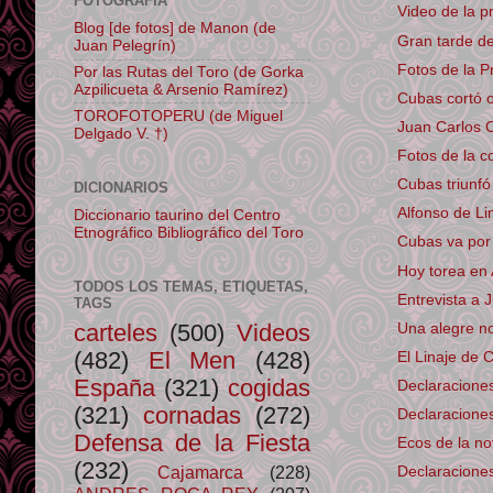
FOTOGRAFÍA
Video de la p
Blog [de fotos] de Manon (de
Gran tarde de
Juan Pelegrín)
Fotos de la P
Por las Rutas del Toro (de Gorka
Azpilicueta & Arsenio Ramírez)
Cubas cortó o
TOROFOTOPERU (de Miguel
Juan Carlos C
Delgado V. †)
Fotos de la 
Cubas triunfó
DICIONARIOS
Alfonso de Li
Diccionario taurino del Centro
Etnográfico Bibliográfico del Toro
Cubas va por
Hoy torea en 
TODOS LOS TEMAS, ETIQUETAS,
Entrevista a
TAGS
carteles
(500)
Videos
Una alegre no
(482)
El Men
(428)
El Linaje de 
España
(321)
cogidas
Declaraciones 
(321)
cornadas
(272)
Declaraciones
Defensa de la Fiesta
Ecos de la nov
(232)
Cajamarca
(228)
Declaraciones