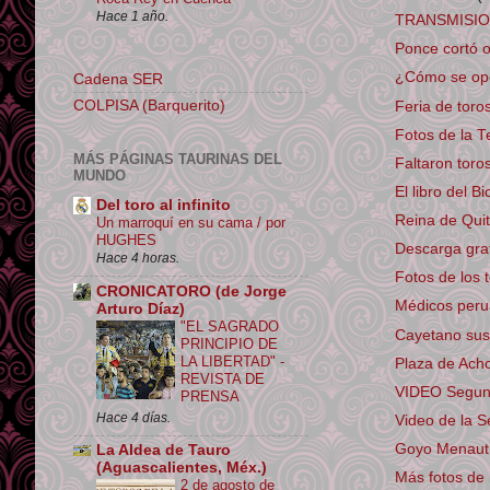
Hace 1 año.
TRANSMISION 
Ponce cortó o
¿Cómo se op
Cadena SER
COLPISA (Barquerito)
Feria de toro
Fotos de la T
MÁS PÁGINAS TAURINAS DEL
Faltaron toro
MUNDO
El libro del B
Del toro al infinito
Reina de Quit
Un marroquí en su cama / por
HUGHES
Descarga grati
Hace 4 horas.
Fotos de los t
CRONICATORO (de Jorge
Médicos perua
Arturo Díaz)
"EL SAGRADO
Cayetano sust
PRINCIPIO DE
LA LIBERTAD" -
Plaza de Ach
REVISTA DE
VIDEO Segunda
PRENSA
Hace 4 días.
Video de la S
Goyo Menaut: 
La Aldea de Tauro
(Aguascalientes, Méx.)
Más fotos de 
2 de agosto de