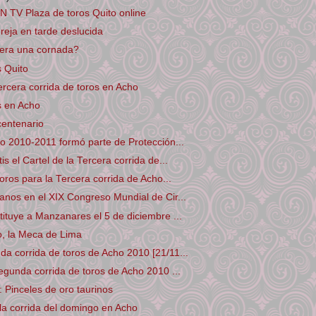
TV Plaza de toros Quito online
reja en tarde deslucida
era una cornada?
s Quito
ercera corrida de toros en Acho
s en Acho
icentenario
o 2010-2011 formó parte de Protección...
s el Cartel de la Tercera corrida de...
oros para la Tercera corrida de Acho...
nos en el XIX Congreso Mundial de Cir...
ituye a Manzanares el 5 de diciembre ...
o, la Meca de Lima
 corrida de toros de Acho 2010 [21/11...
egunda corrida de toros de Acho 2010 ...
Pinceles de oro taurinos
la corrida del domingo en Acho