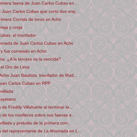
rimera faena de Juan Carlos Cubas en ...
 Juan Carlos Cubas que cortó dos orej...
rimera Corrida de toros en Acho
reja y oreja
ubas, el triunfador
cornada de Juan Carlos Cubas en Acho
 y fue corneado en Acho
ma. ¿A la tercera va la vencida?
 el Oro de Lima
Acho Juan Bautista, triunfador de Mad...
 Juan Carlos Cubas en RPP
villada
Cayetano
de Freddy Villafuerte al terminar la...
 de los novilleros sobre sus faenas e...
illada y preludio de la primera corr...
 del representante de La Ahumada en L...