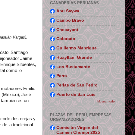
GANADERÍAS PERUANAS
Apu Saywa
Campo Bravo
Checayani
bastián Vargas).
Colorado
Guillermo Manrique
óstol Santiago
Huayllani Grande
 rejoneador Jaime
 Enrique Sifuentes,
Los Bustamante
tal como lo
Parra
Perlas de San Pedro
s matadores Emilio
Puerto de San Luis
s (México); José
a también es un
Mostrar todo
PLAZAS DEL PERÚ, EMPRESAS,
cortó dos orejas y
ORGANIZADORES
de la tradicional
Comisión Virgen del
Carmen Chumpi 2025