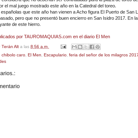
 el mal juego mostrado este año en la Catedral del toreo.
 españolas que este año han vienen a Acho figura El Puerto de San L
 pasado, pero que no presentó buen encierro en San Isidro 2017. En l
yante de este hierro.
ublicados por TAUROMAQUIAS.com en el diario El Men
 Terán Alt
a las
8:56 a.m.
,
chibolo caro
,
El Men
,
Escapulario
,
feria del señor de los milagros 201
des
rios.:
mentario