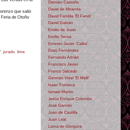
Damián Castaño
David de Miranda
orenzo que salió
David Fandila 'El Fandi'
a Feria de Otoño
David Galván
Emilio de Justo
Emilio Serna
Ernesto Javier 'Calita'
Esaú Fernández
7
,
jurado
,
lima
Fernando Adrián
Francisco Javier
Franco Salcedo
Germán Vidal 'El Melli'
Isaac Fonseca
Ismael Martín
Jesús Enrique Colombo
José Garrido
Juan de Castilla
Juan Leal
Lama de Góngora