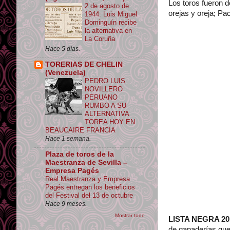
Los toros fueron 
2 de agosto de
orejas y oreja; P
1944: Luis Miguel
Dominguín recibe
la alternativa en
La Coruña
Hace 5 días.
TORERIAS DE CHELIN
(Venezuela)
PEDRO LUIS
NOVILLERO
PERUANO
RUMBO A SU
ALTERNATIVA
TOREA HOY EN
BEAUCAIRE FRANCIA
Hace 1 semana.
Plaza de toros de la
Maestranza de Sevilla –
Empresa Pagés
Real Maestranza y Empresa
Pagés entregan los beneficios
del Festival del 13 de octubre
Hace 9 meses.
Mostrar todo
LISTA NEGRA 20
de ganaderías que 