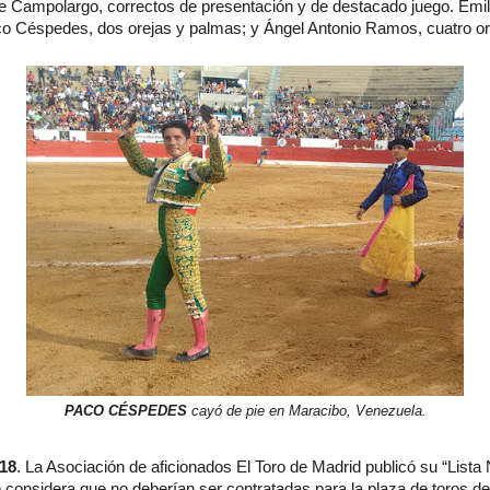
de Campolargo, correctos de presentación y de destacado juego. Emil
aco Céspedes, dos orejas y palmas; y Ángel Antonio Ramos, cuatro or
PACO CÉSPEDES
cayó de pie en Maracibo, Venezuela.
18
. La Asociación de aficionados El Toro de Madrid publicó su “Lista 
considera que no deberían ser contratadas para la plaza de toros de