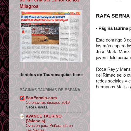
Milagros
RAFA SERNA to
- Página taurina 
Este domingo 3 de 
las más esperadas 
José María Manzan
joven ídolo perua
Roca Rey y Manzan
 Tauromaquias tienen licencia libre para uso no comercial siempr
del Rímac se lo ot
redes sociales y e
hermanos Matilla 
PÁGINAS TAURINAS DE ESPAÑA
SanFermin.com
Coronavirus disease 2019
Hace 6 horas.
AVANCE TAURINO
(Valencia)
Ovación para Peñaranda en
Las Ventas