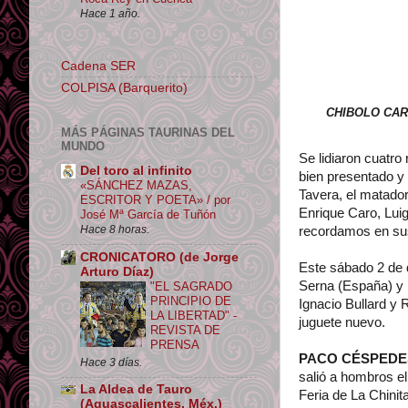
Hace 1 año.
Cadena SER
COLPISA (Barquerito)
CHIBOLO CA
MÁS PÁGINAS TAURINAS DEL
MUNDO
Se lidiaron cuatr
Del toro al infinito
bien presentado y 
«SÁNCHEZ MAZAS,
Tavera, el matador
ESCRITOR Y POETA» / por
Enrique Caro, Luig
José Mª García de Tuñón
Hace 8 horas.
recordamos en sus
CRONICATORO (de Jorge
Este sábado 2 de d
Arturo Díaz)
Serna (España) y 
"EL SAGRADO
PRINCIPIO DE
Ignacio Bullard y
LA LIBERTAD" -
juguete nuevo.
REVISTA DE
PRENSA
PACO CÉSPEDE
Hace 3 días.
salió a hombros el
La Aldea de Tauro
Feria de La Chinit
(Aguascalientes, Méx.)