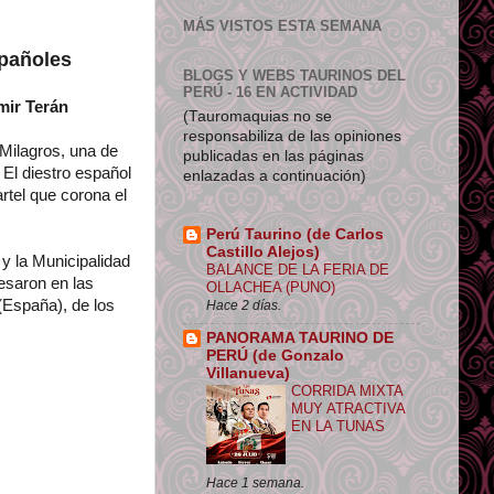
MÁS VISTOS ESTA SEMANA
spañoles
BLOGS Y WEBS TAURINOS DEL
PERÚ - 16 EN ACTIVIDAD
mir Terán
(Tauromaquias no se
responsabiliza de las opiniones
 Milagros, una de
publicadas en las páginas
 El diestro español
enlazadas a continuación)
rtel que corona el
Perú Taurino (de Carlos
Castillo Alejos)
y la Municipalidad
BALANCE DE LA FERIA DE
esaron en las
OLLACHEA (PUNO)
 (España), de los
Hace 2 días.
PANORAMA TAURINO DE
PERÚ (de Gonzalo
Villanueva)
CORRIDA MIXTA
MUY ATRACTIVA
EN LA TUNAS
Hace 1 semana.