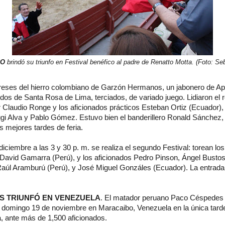
RO
brindó su triunfo en Festival benéfico al padre de Renatto Motta. (Foto: Se
o reses del hierro colombiano de Garzón Hermanos, un jabonero de Ap
dos de Santa Rosa de Lima, terciados, de variado juego. Lidiaron el
 Claudio Ronge y los aficionados prácticos Esteban Ortiz (Ecuador),
gi Alva y Pablo Gómez. Estuvo bien el banderillero Ronald Sánchez, 
 mejores tardes de feria.
iciembre a las 3 y 30 p. m. se realiza el segundo Festival: torean lo
David Gamarra (Perú), y los aficionados Pedro Pinson, Ángel Busto
 Raúl Aramburú (Perú), y José Miguel Gonzáles (Ecuador). La entrad
S TRIUNFÓ EN VENEZUELA
. El matador peruano Paco Céspedes 
 domingo 19 de noviembre en Maracaibo, Venezuela en la única tarde 
a, ante más de 1,500 aficionados.