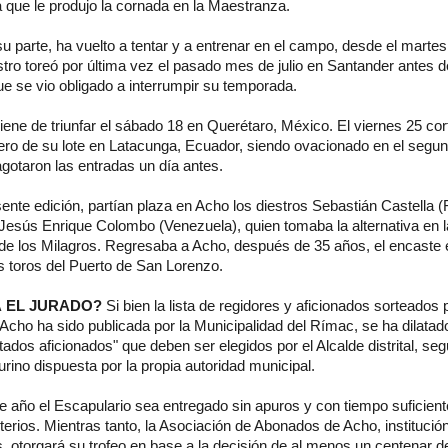
a que le produjo la cornada en la Maestranza.
 parte, ha vuelto a tentar y a entrenar en el campo, desde el martes 
stro toreó por última vez el pasado mes de julio en Santander antes d
que se vio obligado a interrumpir su temporada.
iene de triunfar el sábado 18 en Querétaro, México. El viernes 25 cor
mero de su lote en Latacunga, Ecuador, siendo ovacionado en el segun
agotaron las entradas un día antes.
esente edición, partían plaza en Acho los diestros Sebastián Castella 
Jesús Enrique Colombo (Venezuela), quien tomaba la alternativa en la
r de los Milagros. Regresaba a Acho, después de 35 años, el encaste
s toros del Puerto de San Lorenzo.
Á EL JURADO?
Si bien la lista de regidores y aficionados sorteados p
Acho ha sido publicada por la Municipalidad del Rímac, se ha dilata
tados aficionados" que deben ser elegidos por el Alcalde distrital, se
rino dispuesta por la propia autoridad municipal.
 año el Escapulario sea entregado sin apuros y con tiempo suficient
terios. Mientras tanto, la Asociación de Abonados de Acho, institución
s, otorgará su trofeo en base a la decisión de al menos un centenar 