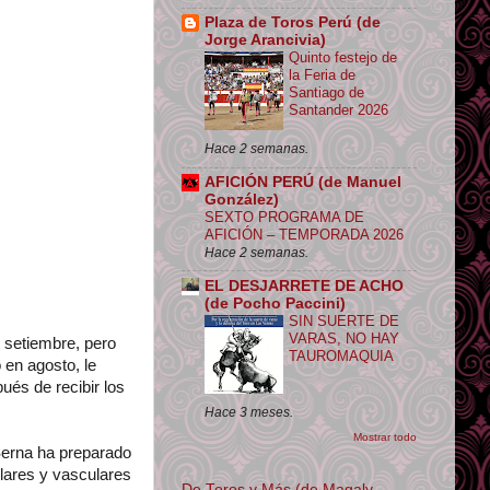
Plaza de Toros Perú (de
Jorge Arancivia)
Quinto festejo de
la Feria de
Santiago de
Santander 2026
Hace 2 semanas.
AFICIÓN PERÚ (de Manuel
González)
SEXTO PROGRAMA DE
AFICIÓN – TEMPORADA 2026
Hace 2 semanas.
EL DESJARRETE DE ACHO
(de Pocho Paccini)
SIN SUERTE DE
VARAS, NO HAY
e setiembre, pero
TAUROMAQUIA
o en agosto, le
ués de recibir los
Hace 3 meses.
Mostrar todo
Serna ha preparado
lares y vasculares
De Toros y Más (de Magaly