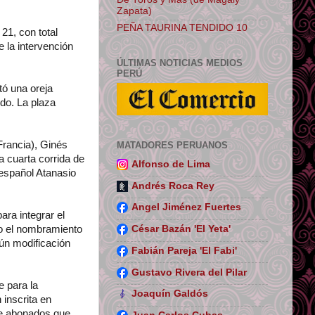
Zapata)
PEÑA TAURINA TENDIDO 10
21, con total
e la intervención
ÚLTIMAS NOTICIAS MEDIOS
PERÚ
tó una oreja
do. La plaza
(Francia), Ginés
MATADORES PERUANOS
 cuarta corrida de
Alfonso de Lima
 español Atanasio
Andrés Roca Rey
Angel Jiménez Fuertes
ara integrar el
do el nombramiento
César Bazán 'El Yeta'
gún modificación
Fabián Pareja 'El Fabi'
Gustavo Rivera del Pilar
e para la
Joaquín Galdós
 inscrita en
de abonados que