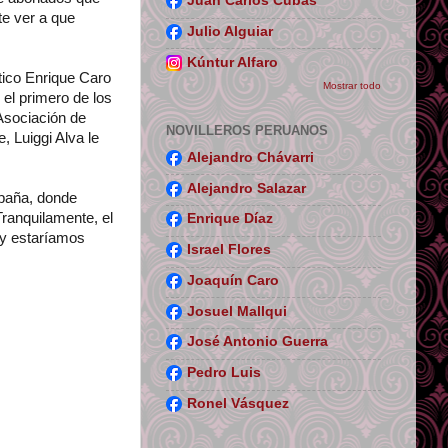
Juan Carlos Cubas
te ver a que
Julio Alguiar
Kúntur Alfaro
ctico Enrique Caro
Mostrar todo
 el primero de los
 Asociación de
NOVILLEROS PERUANOS
 Luiggi Alva le
Alejandro Chávarri
Alejandro Salazar
spaña, donde
Tranquilamente, el
Enrique Díaz
 y estaríamos
Israel Flores
Joaquín Caro
Josuel Mallqui
José Antonio Guerra
Pedro Luis
Ronel Vásquez