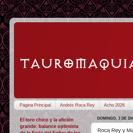
Página Principal
Andrés Roca Rey
Acho 2026
DOMINGO, 3 DE DI
El toro chico y la afición
grande: balance optimista
Roca Rey y Ma
de la Feria del Señor de los