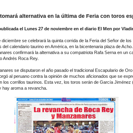
mará alternativa en la última de Feria con toros e
publicada el Lunes 27 de noviembre en el diario El Men por Vladi
diciembre se celebrará la quinta corrida de la Feria del Señor de los
del calendario taurino en América, en la bicentenaria plaza de Acho.
ares confirmará la alternativa a su compatriota Rafa Serna en un ca
no Andrés Roca Rey.
ares se disputaron el año pasado el tradicional Escapulario de Oro 
e que se de crédito y enlace su origen.
orgó al peruano contra la opinión de muchos aficionados que se expr
n los corrillos taurinos. Esta vez, los toros serán de García Jiménez
y hay aroma a revancha.