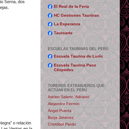
io Serna, dos
El Real de la Feria
ejas.
HC Gestiones Taurinas
La Esperanza
Tauroarte
ESCUELAS TAURINAS DEL PERÚ
Escuela Taurina de Lurín
Escuela Taurina Paco
Céspedes
TOREROS EXTRANJEROS QUE
ACTÚAN EN EL PERÚ
Adrien Salenc 'Adriano'
Alejandro Fermín
Ángel Puerta
Borja Jiménez
Negra” o relación
Cristóbal Pardo
 Las Ventas en la