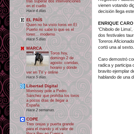
tras superar dos intervenciones
vienen votando dig
en el cuello
Hace 4 días.
decisión llega est
EL PAÍS
ENRIQUE CARO
Quien no ha visto toros en El
‘Chibolo de Lima’,
Puerto no sabe lo que es el
toreo… moderno
dos festivales tau
Hace 5 días.
Toreros Aficionado
cortó una al sexto.
MARCA
Toros hoy,
domingo 2 de
Caro demostró con 
agosto: corridas,
radica y participa
horario y dónde
bravito ejemplar 
ver en TV y online
hablando de una d
Hace 5 días.
Libertad Digital
Morrissey pide a Pedro
Sánchez que prohíba los toros
a pocos días de llegar a
España
Hace 2 semanas.
COPE
Tres orejas y puerta grande
para el mando y el valor de
Roca Rey en Cuenca