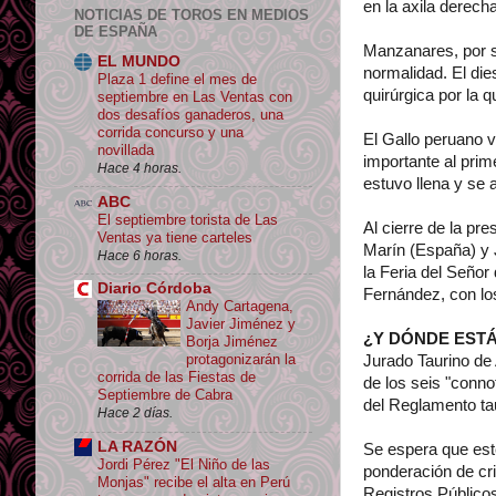
en la axila derech
NOTICIAS DE TOROS EN MEDIOS
DE ESPAÑA
Manzanares, por su
EL MUNDO
normalidad. El die
Plaza 1 define el mes de
quirúrgica por la 
septiembre en Las Ventas con
dos desafíos ganaderos, una
corrida concurso y una
El Gallo peruano v
novillada
importante al pri
Hace 4 horas.
estuvo llena y se 
ABC
El septiembre torista de Las
Al cierre de la pr
Ventas ya tiene carteles
Marín (España) y 
Hace 6 horas.
la Feria del Seño
Diario Córdoba
Fernández, con lo
Andy Cartagena,
Javier Jiménez y
¿Y DÓNDE EST
Borja Jiménez
protagonizarán la
Jurado Taurino de 
corrida de las Fiestas de
de los seis "conno
Septiembre de Cabra
del Reglamento tau
Hace 2 días.
LA RAZÓN
Se espera que este
Jordi Pérez "El Niño de las
ponderación de cri
Monjas" recibe el alta en Perú
Registros Público