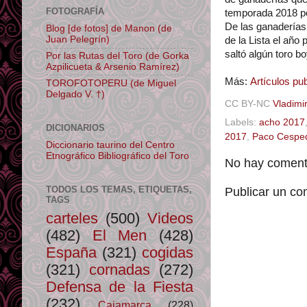
FOTOGRAFÍA
temporada 2018 por
De las ganaderías
Blog [de fotos] de Manon (de
Juan Pelegrín)
de la Lista el año
saltó algún toro bo
Por las Rutas del Toro (de Gorka
Azpilicueta & Arsenio Ramírez)
Más:
Artículos p
TOROFOTOPERU (de Miguel
Delgado V. †)
CC BY-NC
Vladimir
Labels:
acho 2017
DICIONARIOS
2017
,
Paco Cespe
Diccionario taurino del Centro
Etnográfico Bibliográfico del Toro
No hay comenta
TODOS LOS TEMAS, ETIQUETAS,
Publicar un co
TAGS
carteles
(500)
Videos
(482)
El Men
(428)
España
(321)
cogidas
(321)
cornadas
(272)
Defensa de la Fiesta
(232)
Cajamarca
(228)