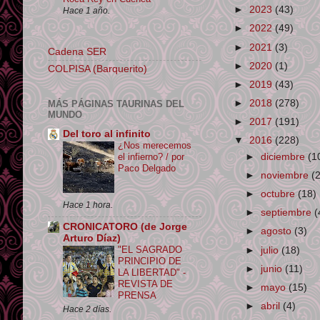
►
2023
(43)
Hace 1 año.
►
2022
(49)
►
2021
(3)
Cadena SER
►
2020
(1)
COLPISA (Barquerito)
►
2019
(43)
►
2018
(278)
MÁS PÁGINAS TAURINAS DEL
MUNDO
►
2017
(191)
Del toro al infinito
▼
2016
(228)
¿Nos merecemos
el infierno? / por
►
diciembre
(1
Paco Delgado
►
noviembre
(
►
octubre
(18)
Hace 1 hora.
►
septiembre
(
CRONICATORO (de Jorge
►
agosto
(3)
Arturo Díaz)
"EL SAGRADO
►
julio
(18)
PRINCIPIO DE
►
junio
(11)
LA LIBERTAD" -
REVISTA DE
►
mayo
(15)
PRENSA
►
abril
(4)
Hace 2 días.