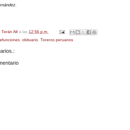
ernández.
 Terán Alt
a las
12:56 p.m.
efunciones
,
obituario
,
Toreros peruanos
rios.:
mentario