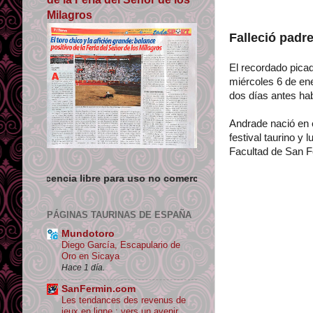
Milagros
Falleció padre
El recordado pica
miércoles 6 de ene
dos días antes ha
Andrade nació en e
festival taurino y
Facultad de San F
 libre para uso no comercial siempre que se de crédito y enlace s
PÁGINAS TAURINAS DE ESPAÑA
Mundotoro
Diego García, Escapulario de
Oro en Sicaya
Hace 1 día.
SanFermin.com
Les tendances des revenus de
jeux en ligne : vers un avenir