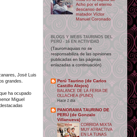
Acho por el eterno
descanso del
matador Víctor
Manuel Coronado
BLOGS Y WEBS TAURINOS DEL
PERÚ - 16 EN ACTIVIDAD
(Tauromaquias no se
responsabiliza de las opiniones
publicadas en las páginas
enlazadas a continuación)
zanares, José Luis
Perú Taurino (de Carlos
ros grandes.
Castillo Alejos)
BALANCE DE LA FERIA DE
o que ha ocupado
OLLACHEA (PUNO)
 menor Miguel
Hace 1 día.
s destacadas
PANORAMA TAURINO DE
PERÚ (de Gonzalo
Villanueva)
CORRIDA MIXTA
MUY ATRACTIVA
EN LA TUNAS