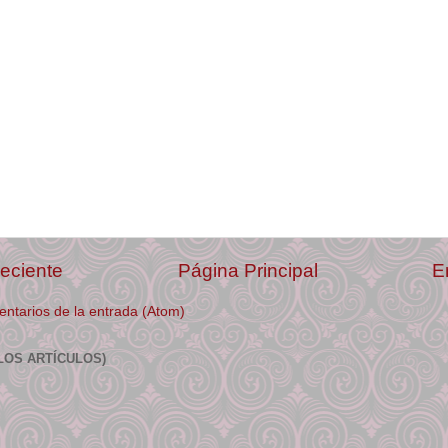
eciente
Página Principal
E
ntarios de la entrada (Atom)
LOS ARTÍCULOS)