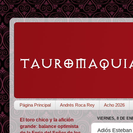
Página Principal
Andrés Roca Rey
Acho 2026
VIERNES, 8 DE EN
El toro chico y la afición
grande: balance optimista
Adiós Esteban 
de la Feria del Señor de los