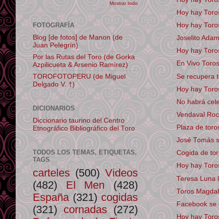
Mostrar todo
Hoy hay Toros
Hoy hay Toros 
FOTOGRAFÍA
Blog [de fotos] de Manon (de
Joselito Adam
Juan Pelegrín)
Hoy hay Toros
Por las Rutas del Toro (de Gorka
En Vivo Toros
Azpilicueta & Arsenio Ramírez)
Se recupera t
TOROFOTOPERU (de Miguel
Delgado V. †)
Hoy hay Toro
No habrá celeb
DICIONARIOS
Vendaval Roca
Diccionario taurino del Centro
Plaza de toro
Etnográfico Bibliográfico del Toro
José Tomás se
TODOS LOS TEMAS, ETIQUETAS,
Cogida de tor
TAGS
Hoy hay Toros
carteles
(500)
Videos
Teresa Luna 
(482)
El Men
(428)
Toros Magdal
España
(321)
cogidas
Facebook se c
(321)
cornadas
(272)
Hoy hay Toros