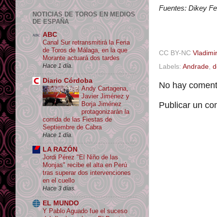
Fuentes: Dikey F
NOTICIAS DE TOROS EN MEDIOS
DE ESPAÑA
ABC
Canal Sur retransmitirá la Feria
de Toros de Málaga, en la que
CC BY-NC
Vladimir
Morante actuará dos tardes
Hace 1 día.
Labels:
Andrade
,
d
Diario Córdoba
No hay comenta
Andy Cartagena,
Javier Jiménez y
Borja Jiménez
Publicar un co
protagonizarán la
corrida de las Fiestas de
Septiembre de Cabra
Hace 1 día.
LA RAZÓN
Jordi Pérez "El Niño de las
Monjas" recibe el alta en Perú
tras superar dos intervenciones
en el cuello
Hace 3 días.
EL MUNDO
Y Pablo Aguado fue el suceso