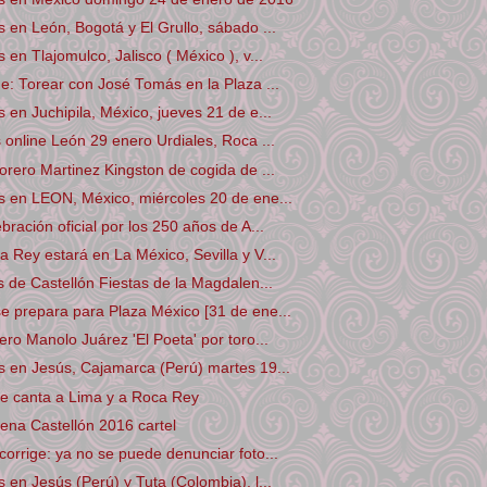
 en León, Bogotá y El Grullo, sábado ...
en Tlajomulco, Jalisco ( México ), v...
e: Torear con José Tomás en la Plaza ...
 en Juchipila, México, jueves 21 de e...
 online León 29 enero Urdiales, Roca ...
orero Martinez Kingston de cogida de ...
s en LEON, México, miércoles 20 de ene...
ración oficial por los 250 años de A...
 Rey estará en La México, Sevilla y V...
s de Castellón Fiestas de la Magdalen...
 prepara para Plaza México [31 de ene...
ero Manolo Juárez 'El Poeta' por toro...
 en Jesús, Cajamarca (Perú) martes 19...
le canta a Lima y a Roca Rey
ena Castellón 2016 cartel
orrige: ya no se puede denunciar foto...
 en Jesús (Perú) y Tuta (Colombia), l...