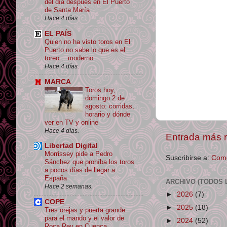
del día después en El Puerto
de Santa María
Hace 4 días.
EL PAÍS
Quien no ha visto toros en El
Puerto no sabe lo que es el
toreo… moderno
Hace 4 días.
MARCA
Toros hoy,
domingo 2 de
agosto: corridas,
horario y dónde
ver en TV y online
Hace 4 días.
Entrada más r
Libertad Digital
Morrissey pide a Pedro
Suscribirse a:
Come
Sánchez que prohíba los toros
a pocos días de llegar a
España
ARCHIVO (TODOS 
Hace 2 semanas.
►
2026
(7)
COPE
►
2025
(18)
Tres orejas y puerta grande
para el mando y el valor de
►
2024
(52)
Roca Rey en Cuenca